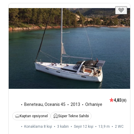
4,83
(8)
Beneteau
,
Oceanis 45
2013
Orhaniye
Kaptan opsiyonel
Süper Tekne Sahibi
Konaklama 8 kişi
3 kabin
Seyir 12 kişi
13,9 m
2
WC