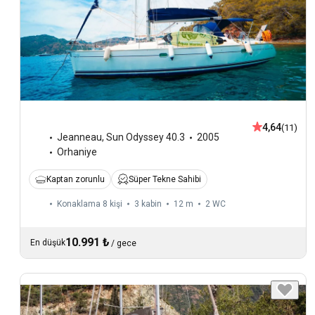
4,64
(11)
Jeanneau
,
Sun Odyssey 40.3
2005
Orhaniye
Kaptan zorunlu
Süper Tekne Sahibi
Konaklama 8 kişi
3 kabin
12 m
2
WC
10.991 ₺
En düşük
/
gece