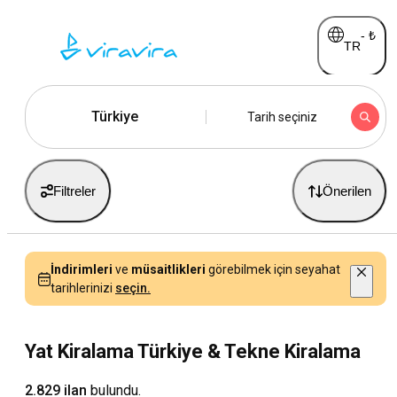
-
₺
TR
Türkiye
Tarih seçiniz
Filtreler
Önerilen
İndirimleri
ve
müsaitlikleri
görebilmek için seyahat
tarihlerinizi
seçin.
Yat Kiralama Türkiye & Tekne Kiralama
2.829 ilan
bulundu.