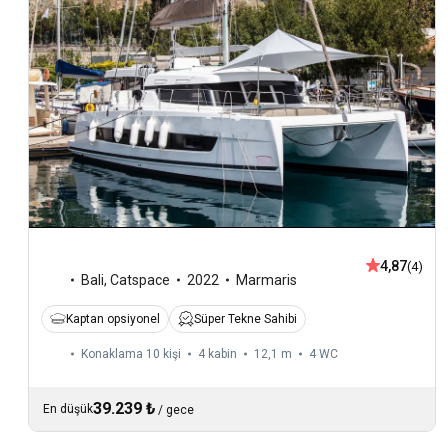
4,87
(4)
Bali
,
Catspace
2022
Marmaris
Kaptan opsiyonel
Süper Tekne Sahibi
Konaklama 10 kişi
4 kabin
12,1 m
4
WC
39.239 ₺
En düşük
/
gece