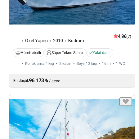
4,86
(7)
Özel Yapım
2010
Bodrum
Mürettebatlı
Süper Tekne Sahibi
Yakıt dahil
Konaklama 4 kişi
2 kabin
Seyir 12 kişi
16 m
1
WC
96.173 ₺
En düşük
/
gece