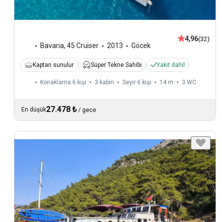
4,96
(32)
Bavaria
,
45 Cruiser
2013
Göcek
Kaptan sunulur
Süper Tekne Sahibi
Yakıt dahil
Konaklama 6 kişi
3 kabin
Seyir 6 kişi
14 m
3
WC
27.478 ₺
En düşük
/
gece