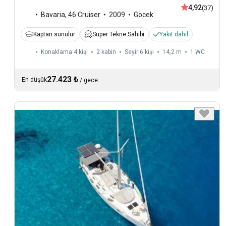
4,92
(37)
Bavaria
,
46 Cruiser
2009
Göcek
Kaptan sunulur
Süper Tekne Sahibi
Yakıt dahil
Konaklama 4 kişi
2 kabin
Seyir 6 kişi
14,2 m
1
WC
27.423 ₺
En düşük
/
gece