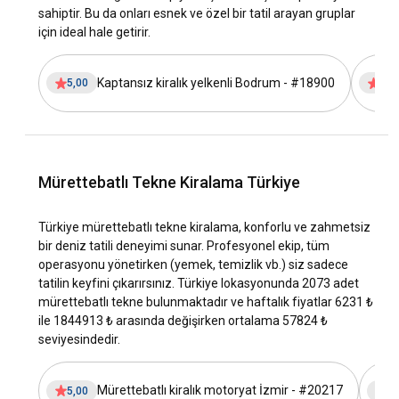
fırsatı sunar.
sahiptir. Bu da onları esnek ve özel bir tatil arayan gruplar
için ideal hale getirir.
Fiyat Performans:
Türkiye, Avrupa'nın diğer popüler yatçılık
destinasyonlarına kıyasla genellikle daha iyi bir değer sunar.
Kaptansız kiralık yelkenli Bodrum - #18900
5,00
5,0
Yat kiralama maliyeti ve yeme içme ile aktiviteler için günlük
harcamalar genellikle daha uygun fiyatlıdır, bu da Türkiye'yi
birçok kişi için cazip bir seçenek haline getirir.
Gelişmiş Yatçılık Altyapısı:
Türkiye, yatçılık altyapısına
büyük yatırımlar yapmıştır ve her büyüklükteki yatlara
Mürettebatlı Tekne Kiralama Türkiye
hizmet verebilen birçok marina ve tesis sunar. Bu, kiralık
tekne ile yapılacak yolculuklar sırasında yüksek kaliteli
Türkiye mürettebatlı tekne kiralama, konforlu ve zahmetsiz
hizmetlere ve olanaklara erişim sağlar.
bir deniz tatili deneyimi sunar. Profesyonel ekip, tüm
operasyonu yönetirken (yemek, temizlik vb.) siz sadece
Türkiye'ye nasıl gidilir?
tatilin keyfini çıkarırsınız. Türkiye lokasyonunda 2073 adet
mürettebatlı tekne bulunmaktadır ve haftalık fiyatlar 6231 ₺
Türkiye yat kiralama deneyimini tecrübe etmek için birkaç
ile 1844913 ₺ arasında değişirken ortalama 57824 ₺
adım vardır, bu adımlar başlangıç noktanıza, seyahat
seviyesindedir.
tercihlerinize ve Türkiye'nin hangi bölgesinde kiralık yat ile
seyahate başlayacağınıza göre şekillenir. İşte genel bir
rehber:
Mürettebatlı kiralık motoryat İzmir - #20217
5,00
5,