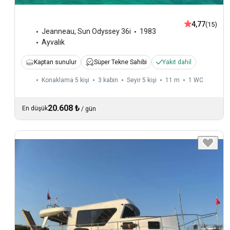
4,77
(15)
Jeanneau
,
Sun Odyssey 36i
1983
Ayvalık
Kaptan sunulur
Süper Tekne Sahibi
Yakıt dahil
Konaklama 5 kişi
3 kabin
Seyir 5 kişi
11 m
1
WC
20.608 ₺
En düşük
/
gün