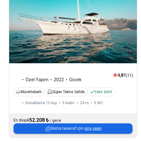
4,81
(11)
Özel Yapım
2022
Göcek
Mürettebatlı
Süper Tekne Sahibi
Yakıt dahil
Konaklama 10 kişi
5 kabin
24 m
5
WC
52.208 ₺
En düşük
/
gece
Ekstra tasarruf için
giriş yapın