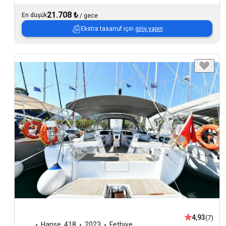
21.708 ₺
En düşük
/
gece
Ekstra tasarruf için
giriş yapın
4,93
(7)
Hanse
,
418
2023
Fethiye