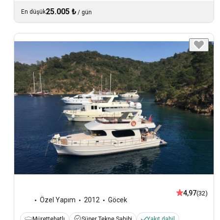
25.005 ₺
En düşük
/
gün
4,97
(32)
Özel Yapım
2012
Göcek
Mürettebatlı
Süper Tekne Sahibi
Yakıt dahil