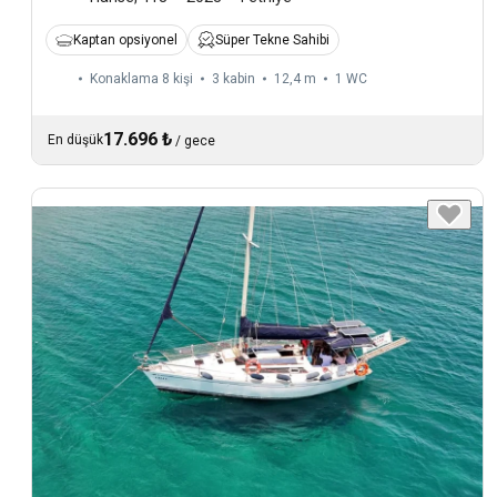
Kaptan opsiyonel
Süper Tekne Sahibi
Konaklama 8 kişi
3 kabin
12,4 m
1
WC
17.696 ₺
En düşük
/
gece