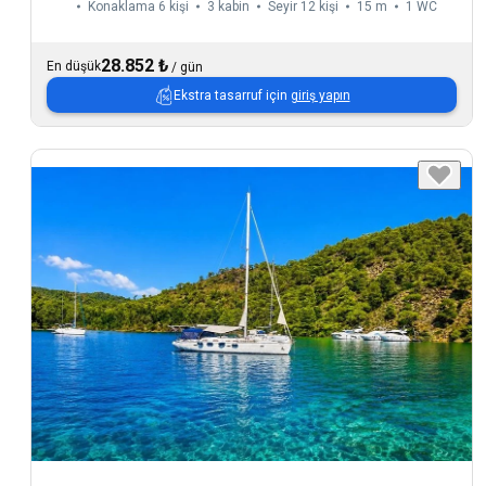
Konaklama 6 kişi
3 kabin
Seyir 12 kişi
15 m
1
WC
28.852 ₺
En düşük
/
gün
Ekstra tasarruf için
giriş yapın