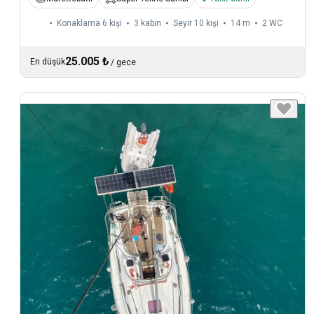
Konaklama 6 kişi
3 kabin
Seyir 10 kişi
14 m
2
WC
25.005 ₺
En düşük
/
gece