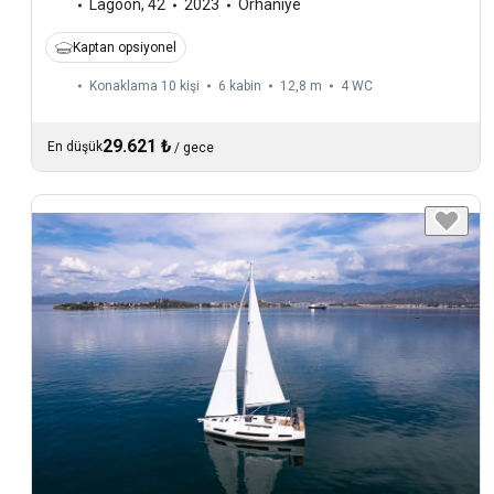
Lagoon
,
42
2023
Orhaniye
Kaptan opsiyonel
Konaklama 10 kişi
6 kabin
12,8 m
4
WC
29.621 ₺
En düşük
/
gece