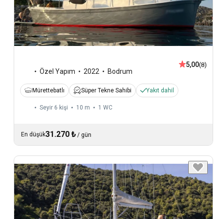
5,00
(8)
Özel Yapım
2022
Bodrum
Mürettebatlı
Süper Tekne Sahibi
Yakıt dahil
Seyir 6 kişi
10 m
1
WC
31.270 ₺
En düşük
/
gün