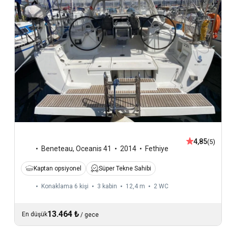
4,85
(5)
Beneteau
,
Oceanis 41
2014
Fethiye
Kaptan opsiyonel
Süper Tekne Sahibi
Konaklama 6 kişi
3 kabin
12,4 m
2
WC
13.464 ₺
En düşük
/
gece