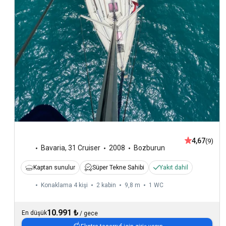
4,67
(9)
Bavaria
,
31 Cruiser
2008
Bozburun
Kaptan sunulur
Süper Tekne Sahibi
Yakıt dahil
Konaklama 4 kişi
2 kabin
9,8 m
1
WC
10.991 ₺
En düşük
/
gece