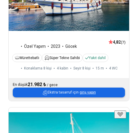
4,82
(7)
Özel Yapım
2023
Göcek
Mürettebatlı
Süper Tekne Sahibi
Yakıt dahil
Konaklama 8 kişi
4 kabin
Seyir 8 kişi
15 m
4
WC
21.982 ₺
En düşük
/
gece
Ekstra tasarruf için
giriş yapın