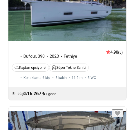
4,90
(5)
Dufour
,
390
2023
Fethiye
Kaptan opsiyonel
Süper Tekne Sahibi
Konaklama 6 kişi
3 kabin
11,9 m
3
WC
16.267 ₺
En düşük
/
gece