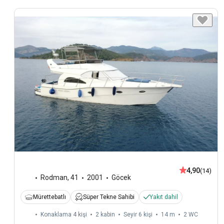
4,90
(14)
Rodman
,
41
2001
Göcek
Mürettebatlı
Süper Tekne Sahibi
Yakıt dahil
Konaklama 4 kişi
2 kabin
Seyir 6 kişi
14 m
2
WC