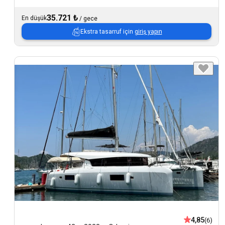
35.721 ₺
En düşük
/
gece
Ekstra tasarruf için
giriş yapın
4,85
(6)