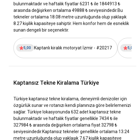
bulunmaktadır ve haftalık fiyatlar 6231 ₺ ile 1844913 ₺
sıcaklığı ve misafirperverliğini deneyimleme fırsatı sunar.
arasında değişirken ortalama 49888 ₺ seviyesindedir.
Bu
tekneler ortalama 18.08 metre uzunluğunda olup yaklaşık
Tekne Kiralama Rotaları:
Türk kıyıları, yeni başlayanlar için
8.27 kişilik kapasiteye sahiptir. Hem konfor hem de esneklik
uygun olan sakin koylardan, daha maceracı denizciler için
sunan dengeli bir seçenektir.
zorlu açık deniz rotalarına kadar her deneyim seviyesine
hitap eden çeşitli tekne kiralama rotaları sunar. Bu çeşitlilik,
her yat tatilini misafirlerin tercihlerine göre
Kaptanlı kiralık motoryat İzmir - #20217
5,00
5,00
şekillendirilmesini sağlar, ister dinlenmek ister macera arıyor
olun.
İklim:
Türkiye, uzun sıcak yazlar ve ılıman kışlar ile
neredeyse yıl boyunca ideal bir yat kiralama
Kaptansız Tekne Kiralama Türkiye
destinasyonudur. Yelken sezonu genellikle Nisan'dan
Kasım'a kadar sürer, zirve sezon Temmuz ve Ağustos
aylarında gerçekleşir.
Türkiye kaptansız tekne kiralama, deneyimli denizciler için
özgürlük sunar ve rotanızı kendi planınıza göre belirlemenizi
Gastronomi:
Türk mutfağı, Orta Doğu, Orta Asya, Doğu
sağlar. Türkiye lokasyonunda 632 adet kaptansız tekne
Avrupa ve Balkan mutfaklarının bir karışımı olan çeşitliliği ve
bulunmaktadır ve haftalık fiyatlar genellikle 7434 ₺ ile
lezzeti ile dünya çapında ünlüdür. Türkiye’de kiralık yat ile
327984 ₺ arasında değişirken ortalama fiyat 32798 ₺
yapılacak bir tatil, kıyı kasaba ve köylerinde taze deniz
seviyesindedir.
Kaptansız tekneler genellikle ortalama 13.24
ürünleri, mezeler ve diğer yerel lezzetlerin tadına bakma
metre uzunluğunda olup yaklaşık 7.67 kişilik kapasiteye