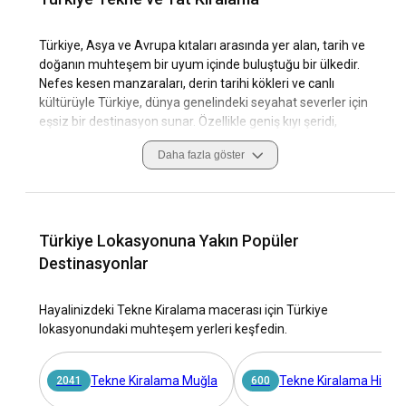
Türkiye, Asya ve Avrupa kıtaları arasında yer alan, tarih ve
doğanın muhteşem bir uyum içinde buluştuğu bir ülkedir.
Nefes kesen manzaraları, derin tarihi kökleri ve canlı
kültürüyle Türkiye, dünya genelindeki seyahat severler için
eşsiz bir destinasyon sunar. Özellikle geniş kıyı şeridi,
muhteşem marinalar ve sakin koylarla dolu olan Türkiye,
Daha fazla göster
tekne kiralama ve yat kiralama tutkunları için mükemmel
fırsatlar sunar.
Türkiye'de kiralık tekne ile seyahat etmek, lüks bir tatilin
ötesinde, ülkenin kıyı şeridinin ihtişamını olağanüstü bir bakış
Türkiye Lokasyonuna Yakın Popüler
açısından deneyimlemek için bir fırsattır. Yumuşak rüzgarlar
Destinasyonlar
ve sıcak Akdeniz iklimi gibi elverişli yelken koşulları, tarih ve
yerel renklerle dolu şirin kıyı kasabaları, Türkiye tekne
Hayalinizdeki Tekne Kiralama macerası için Türkiye
kiralama deneyimini keşif ve zevk dolu bir maceraya
lokasyonundaki muhteşem yerleri keşfedin.
dönüştürür.
Türkiye’de Yat ve Tekne Kiralama: Neden Tercih
Tekne Kiralama Muğla
Tekne Kiralama Hisarö
2041
600
Edilmeli?