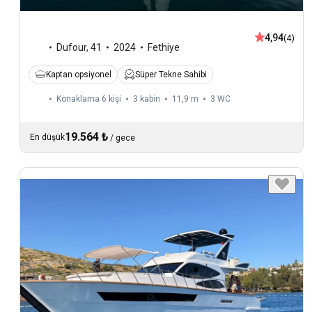
4,94
(4)
Dufour
,
41
2024
Fethiye
Kaptan opsiyonel
Süper Tekne Sahibi
Konaklama 6 kişi
3 kabin
11,9 m
3
WC
19.564 ₺
En düşük
/
gece