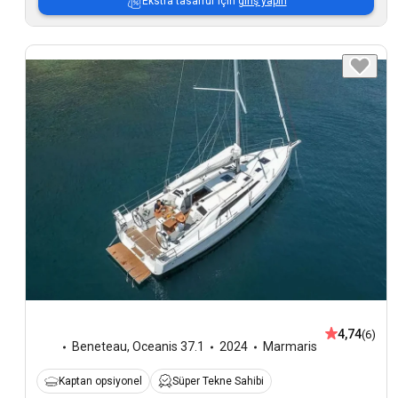
Ekstra tasarruf için
giriş yapın
4,74
(6)
Beneteau
,
Oceanis 37.1
2024
Marmaris
Kaptan opsiyonel
Süper Tekne Sahibi