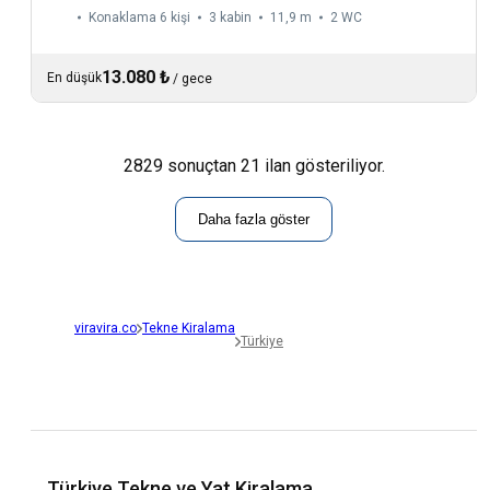
Konaklama 6 kişi
3 kabin
11,9 m
2
WC
13.080 ₺
En düşük
/
gece
2829 sonuçtan 21 ilan gösteriliyor.
Daha fazla göster
viravira.co
Tekne Kiralama
Türkiye
Türkiye Tekne ve Yat Kiralama