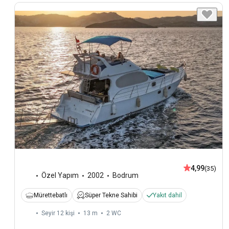
4,99
(35)
Özel Yapım
2002
Bodrum
Mürettebatlı
Süper Tekne Sahibi
Yakıt dahil
Seyir 12 kişi
13 m
2
WC