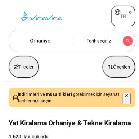
-
₺
TR
Orhaniye
Tarih seçiniz
Filtreler
Önerilen
İndirimleri
ve
müsaitlikleri
görebilmek için seyahat
tarihlerinizi
seçin.
Yat Kiralama Orhaniye & Tekne Kiralama
1.620 ilan
bulundu.