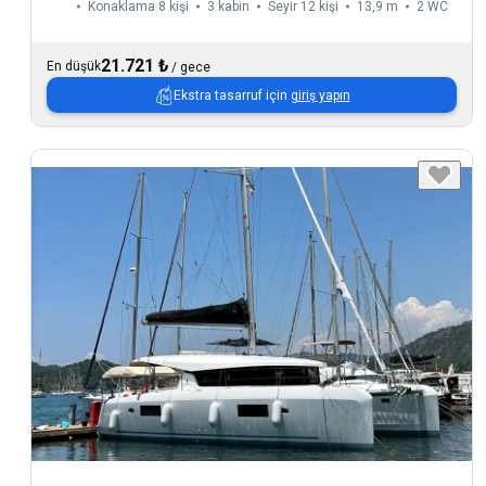
Konaklama 8 kişi
3 kabin
Seyir 12 kişi
13,9 m
2
WC
21.721 ₺
En düşük
/
gece
Ekstra tasarruf için
giriş yapın