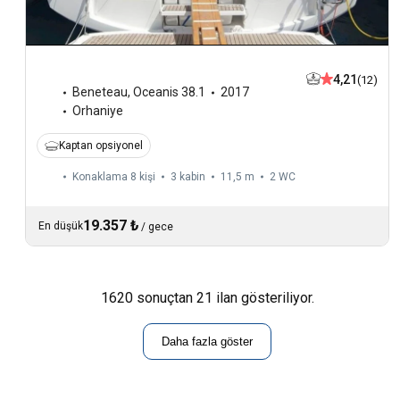
4,21
(12)
Beneteau
,
Oceanis 38.1
2017
Orhaniye
Kaptan opsiyonel
Konaklama 8 kişi
3 kabin
11,5 m
2
WC
19.357 ₺
En düşük
/
gece
1620 sonuçtan 21 ilan gösteriliyor.
Daha fazla göster