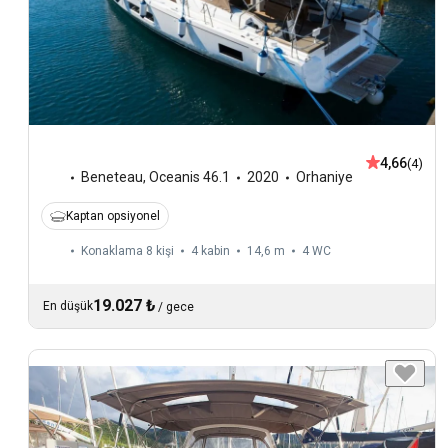
4,66
(4)
Beneteau
,
Oceanis 46.1
2020
Orhaniye
Kaptan opsiyonel
Konaklama 8 kişi
4 kabin
14,6 m
4
WC
19.027 ₺
En düşük
/
gece