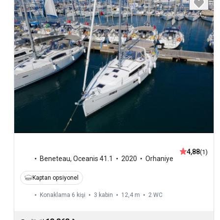
4,88
(1)
Beneteau
,
Oceanis 41.1
2020
Orhaniye
Kaptan opsiyonel
Konaklama 6 kişi
3 kabin
12,4 m
2
WC