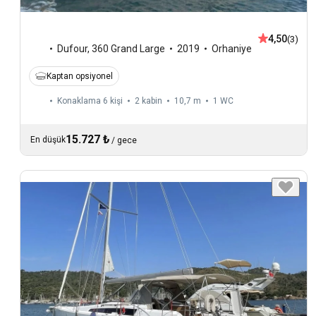
4,50
(3)
Dufour
,
360 Grand Large
2019
Orhaniye
Kaptan opsiyonel
Konaklama 6 kişi
2 kabin
10,7 m
1
WC
15.727 ₺
En düşük
/
gece