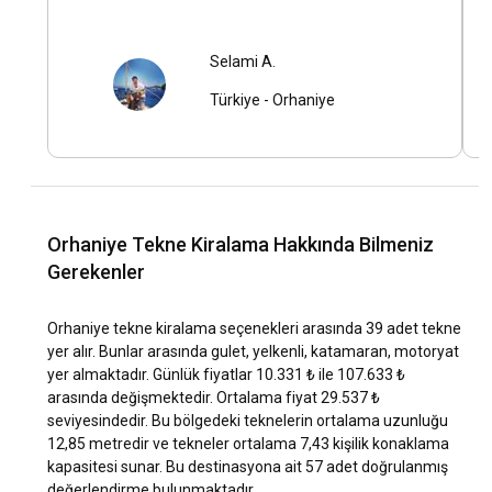
demirleme yerleri hangileridir?
Bölgedeki birçok marina ve demirleme noktası arasında,
Selami A.
Selimiye ve Hisarönü Marinaları öne çıkar. Bu marinalarda
birçok hizmeti bulabilir, teknenizle konaklamak için ideal bir
Türkiye
-
Orhaniye
yer bulabilirsiniz.
Etkinlik düzenlemek için Orhaniye lokasyonunda
tekne kiralayabilir miyim?
Orhaniye'de kiralayacağınız bir tekne ile birçok etkinlik
Orhaniye Tekne Kiralama Hakkında Bilmeniz
düzenleyebilirsiniz. Doğum günü kutlamalarından, aile
Gerekenler
toplantılarına, özel yemeklerden, kahvaltılara kadar birçok
etkinlik için mükemmel bir seçenek olan tekne kiralama
Orhaniye tekne kiralama seçenekleri arasında 39 adet tekne
hizmeti, tatilinize farklı bir boyut katacaktır.
yer alır. Bunlar arasında gulet, yelkenli, katamaran, motoryat
yer almaktadır. Günlük fiyatlar 10.331 ₺ ile 107.633 ₺
Orhaniye lokasyonunda kaptanlı mı kaptansız mı
arasında değişmektedir. Ortalama fiyat 29.537 ₺
tekne kiralamalıyım?
seviyesindedir. Bu bölgedeki teknelerin ortalama uzunluğu
12,85 metredir ve tekneler ortalama 7,43 kişilik konaklama
Orhaniye'deki tekne kiralamalarında hem kaptanlı, hem de
kapasitesi sunar. Bu destinasyona ait 57 adet doğrulanmış
kaptansız seçenekler mevcuttur. Eğer daha önce de bir
değerlendirme bulunmaktadır.