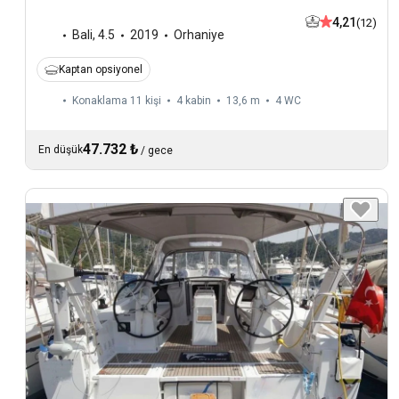
4,21
(12)
Bali
,
4.5
2019
Orhaniye
Kaptan opsiyonel
Konaklama 11 kişi
4 kabin
13,6 m
4
WC
47.732 ₺
En düşük
/
gece