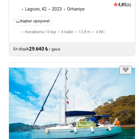
4,85
(6)
Lagoon
,
42
2023
Orhaniye
Kaptan opsiyonel
Konaklama 10 kişi
6 kabin
12,8 m
4
WC
29.640 ₺
En düşük
/
gece