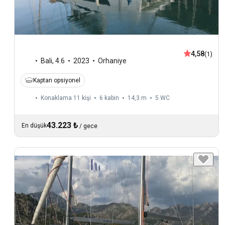
4,58
(1)
Bali
,
4.6
2023
Orhaniye
Kaptan opsiyonel
Konaklama 11 kişi
6 kabin
14,3 m
5
WC
43.223 ₺
En düşük
/
gece