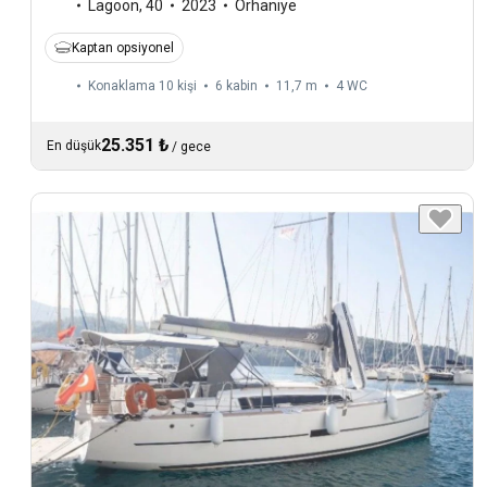
Lagoon
,
40
2023
Orhaniye
Kaptan opsiyonel
Konaklama 10 kişi
6 kabin
11,7 m
4
WC
25.351 ₺
En düşük
/
gece