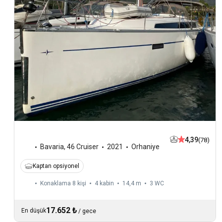
4,39
(78)
Bavaria
,
46 Cruiser
2021
Orhaniye
Kaptan opsiyonel
Konaklama 8 kişi
4 kabin
14,4 m
3
WC
17.652 ₺
En düşük
/
gece