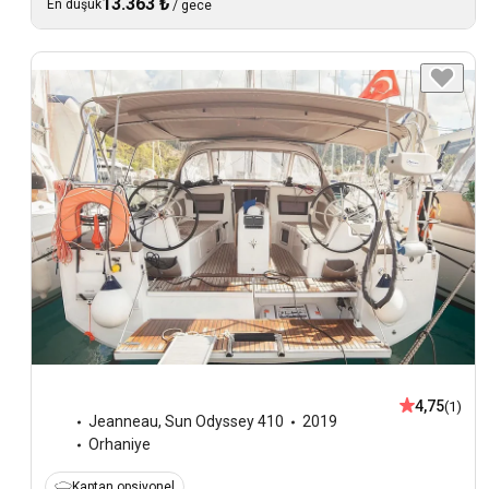
13.363 ₺
En düşük
/
gece
4,75
(1)
Jeanneau
,
Sun Odyssey 410
2019
Orhaniye
Kaptan opsiyonel