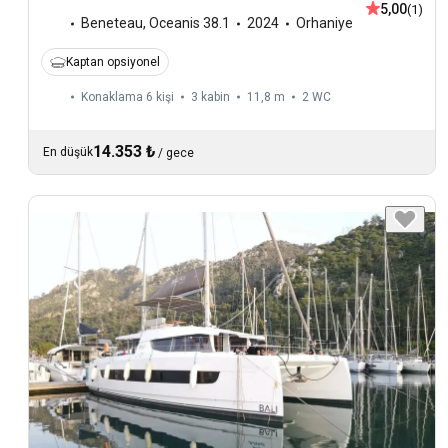
5,00
(1)
Beneteau
,
Oceanis 38.1
2024
Orhaniye
Kaptan opsiyonel
Konaklama 6 kişi
3 kabin
11,8 m
2
WC
14.353 ₺
En düşük
/
gece