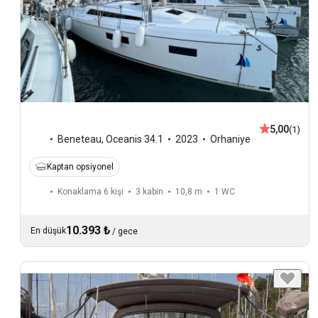
5,00
(1)
Beneteau
,
Oceanis 34.1
2023
Orhaniye
Kaptan opsiyonel
Konaklama 6 kişi
3 kabin
10,8 m
1
WC
10.393 ₺
En düşük
/
gece