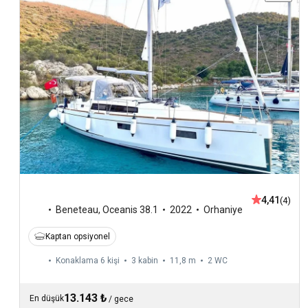
4,41
(4)
Beneteau
,
Oceanis 38.1
2022
Orhaniye
Kaptan opsiyonel
Konaklama 6 kişi
3 kabin
11,8 m
2
WC
13.143 ₺
En düşük
/
gece