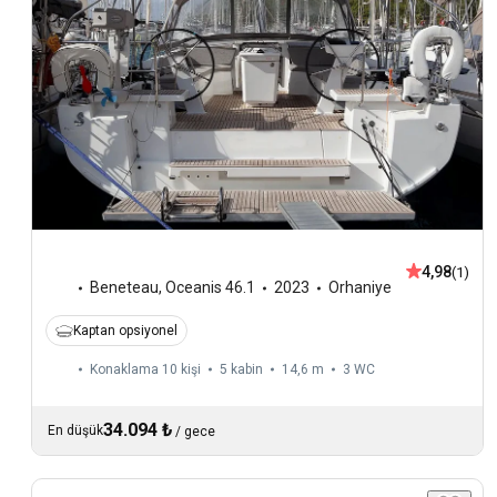
4,98
(1)
Beneteau
,
Oceanis 46.1
2023
Orhaniye
Kaptan opsiyonel
Konaklama 10 kişi
5 kabin
14,6 m
3
WC
34.094 ₺
En düşük
/
gece