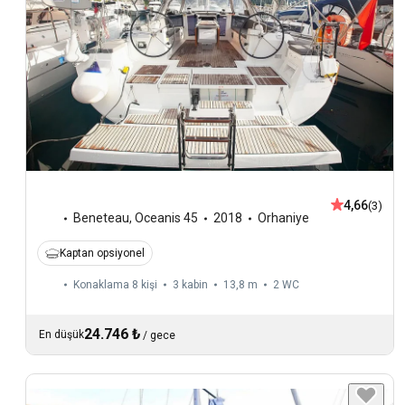
4,66
(3)
Beneteau
,
Oceanis 45
2018
Orhaniye
Kaptan opsiyonel
Konaklama 8 kişi
3 kabin
13,8 m
2
WC
24.746 ₺
En düşük
/
gece