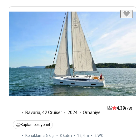
4,39
(78)
Bavaria
,
42 Cruiser
2024
Orhaniye
Kaptan opsiyonel
Konaklama 6 kişi
3 kabin
12,4 m
2
WC