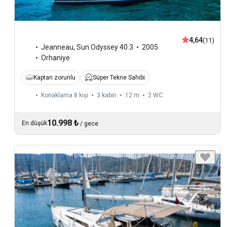
4,64
(11)
Jeanneau
,
Sun Odyssey 40.3
2005
Orhaniye
Kaptan zorunlu
Süper Tekne Sahibi
Konaklama 8 kişi
3 kabin
12 m
2
WC
10.998 ₺
En düşük
/
gece