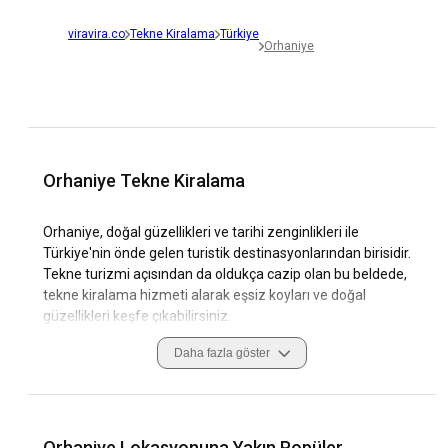
viravira.co
Tekne Kiralama
Türkiye
Orhaniye
Orhaniye Tekne Kiralama
Orhaniye, doğal güzellikleri ve tarihi zenginlikleri ile
Türkiye'nin önde gelen turistik destinasyonlarından birisidir.
Tekne turizmi açısından da oldukça cazip olan bu beldede,
tekne kiralama hizmeti alarak eşsiz koyları ve doğal
güzellikleri keşfe çıkabilirsiniz.
Daha fazla göster
Burada bir tekne turu yapmanın özellikle benzersiz olmasını
sağlayan, tarihi kalıntıların ve eşsiz doğa güzelliklerinin yanı
sıra, denizinin berrak ve temiz olmasıdır. Mavi yolculuk
rotaları arasında yer alan Orhaniye'de, tekne turu deneyimi
ile kendinizi cennette gibi hissedebilirsiniz. Ayrıca, bölgedeki
Orhaniye Lokasyonuna Yakın Popüler