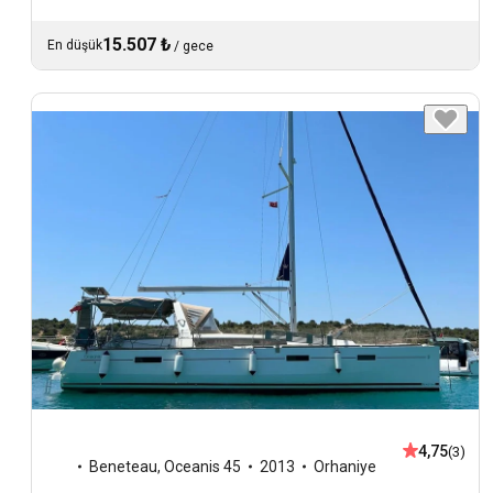
15.507 ₺
En düşük
/
gece
4,75
(3)
Beneteau
,
Oceanis 45
2013
Orhaniye