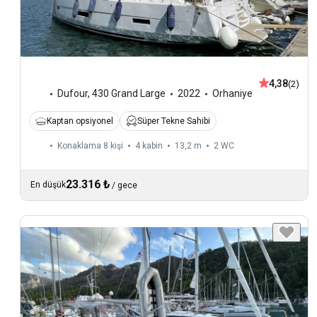
4,38
(2)
Dufour
,
430 Grand Large
2022
Orhaniye
Kaptan opsiyonel
Süper Tekne Sahibi
Konaklama 8 kişi
4 kabin
13,2 m
2
WC
23.316 ₺
En düşük
/
gece