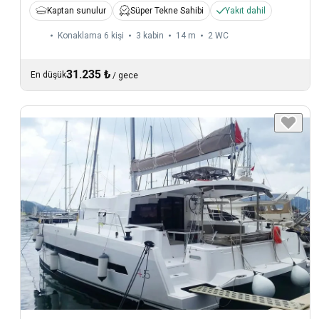
Kaptan sunulur
Süper Tekne Sahibi
Yakıt dahil
Konaklama 6 kişi
3 kabin
14 m
2
WC
31.235 ₺
En düşük
/
gece