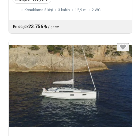
Konaklama 8 kişi
3 kabin
12,9 m
2
WC
23.756 ₺
En düşük
/
gece