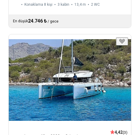
Konaklama 8 kişi
3 kabin
13,4 m
2
WC
24.746 ₺
En düşük
/
gece
4,42
(3)