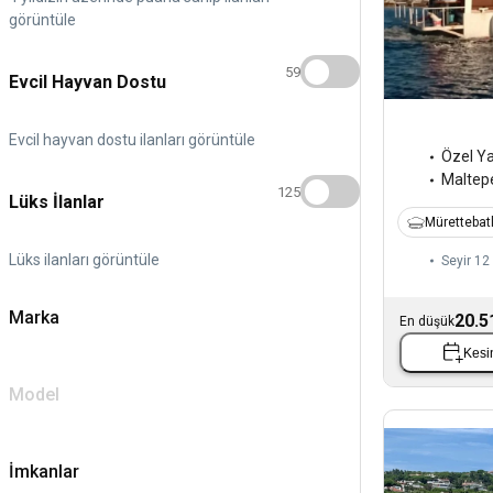
görüntüle
59
Evcil Hayvan Dostu
Evcil hayvan dostu ilanları görüntüle
Özel Y
Maltep
125
Lüks İlanlar
Mürettebatl
Lüks ilanları görüntüle
Seyir 12 
Marka
20.5
En düşük
Kesin
Model
İmkanlar