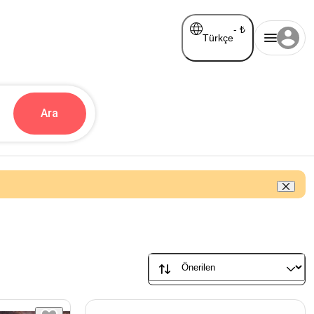
-
₺
Türkçe
Ara