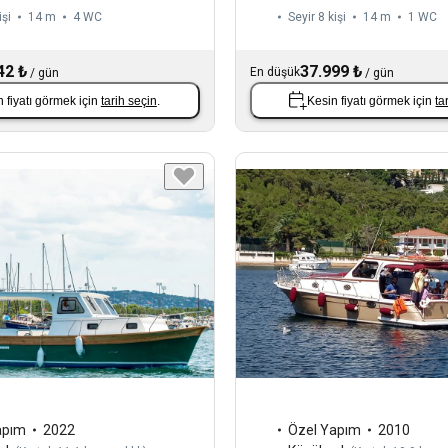
işi
14 m
4
WC
Seyir 8 kişi
14 m
1
WC
42 ₺
37.999 ₺
En düşük
/
gün
/
gün
 fiyatı görmek için
tarih seçin
.
Kesin fiyatı görmek için
ta
apım
2022
Özel Yapım
2010