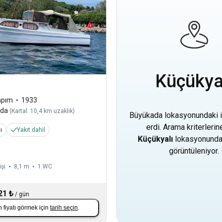
Küçükya
apım
1933
ada
(
Kartal: 10,4 km uzaklık
)
Büyükada lokasyonundaki i
erdi. Arama kriterleri
ı
Yakıt dahil
Küçükyalı
lokasyonundak
görüntüleniyor.
işi
8,1 m
1
WC
21 ₺
/
gün
 fiyatı görmek için
tarih seçin
.