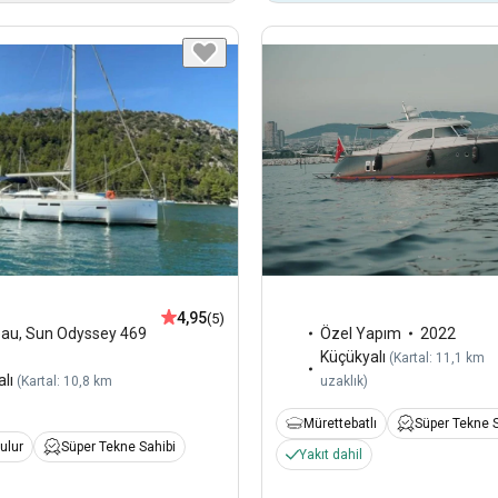
4,95
(5)
Özel Yapım
2022
eau
,
Sun Odyssey 469
Küçükyalı
(
Kartal: 11,1 km
lı
uzaklık
)
(
Kartal: 10,8 km
Mürettebatlı
Süper Tekne S
ulur
Süper Tekne Sahibi
Yakıt dahil