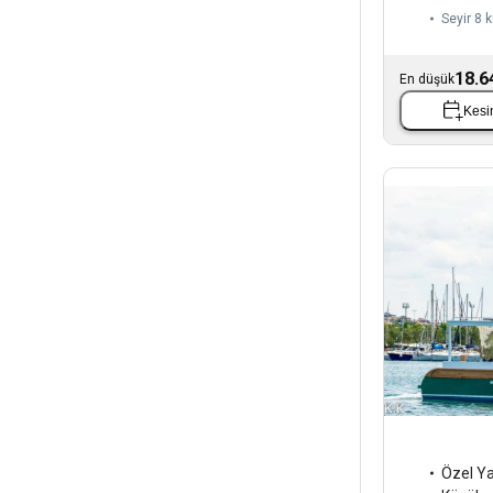
Seyir 8 k
18.6
En düşük
Kesin
Özel Y