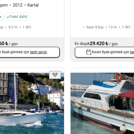
apım
2012
Kartal
ı
Yakıt dahil
işi
9,5 m
1
WC
Seyir 8 kişi
13 m
1
WC
60 ₺
29.420 ₺
En düşük
/
gün
/
gün
 fiyatı görmek için
tarih seçin
.
Kesin fiyatı görmek için
ta