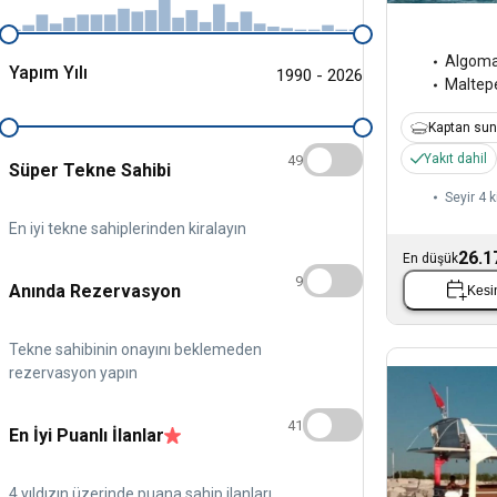
Algoma
Yapım Yılı
1990 - 2026
Maltep
Kaptan sun
Yakıt dahil
49
Süper Tekne Sahibi
Seyir 4 k
En iyi tekne sahiplerinden kiralayın
26.1
En düşük
9
Anında Rezervasyon
Kesin
Tekne sahibinin onayını beklemeden
rezervasyon yapın
41
En İyi Puanlı İlanlar
4 yıldızın üzerinde puana sahip ilanları