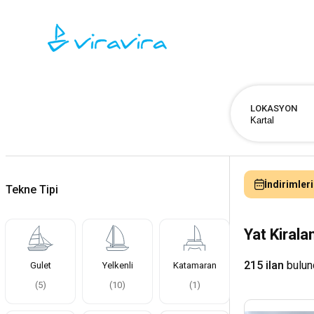
LOKASYON
İndirimleri
Tekne Tipi
Yat Kiral
215 ilan
bulun
Gulet
Yelkenli
Katamaran
(
5
)
(
10
)
(
1
)