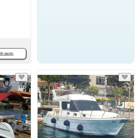
rih seçin
.