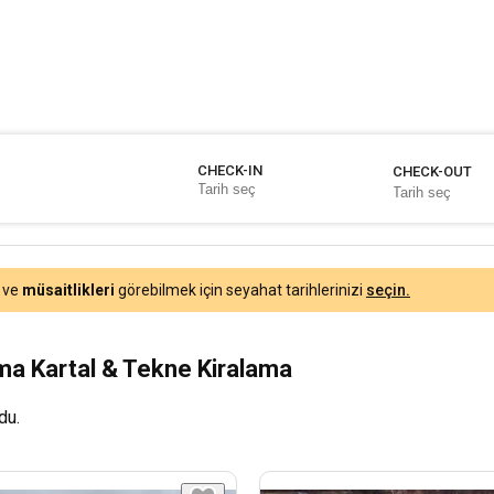
CHECK-IN
CHECK-OUT
ve
müsaitlikleri
görebilmek için seyahat tarihlerinizi
seçin.
ama Kartal & Tekne Kiralama
du.