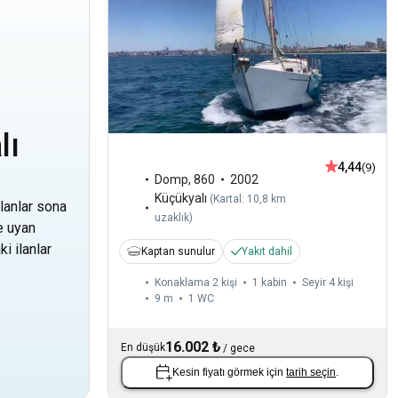
lı
4,44
(9)
Domp
,
860
2002
Küçükyalı
(
Kartal: 10,8 km
lanlar sona
uzaklık
)
ne uyan
i ilanlar
Kaptan sunulur
Yakıt dahil
Konaklama 2 kişi
1 kabin
Seyir 4 kişi
9 m
1
WC
16.002 ₺
En düşük
/
gece
Kesin fiyatı görmek için
tarih seçin
.