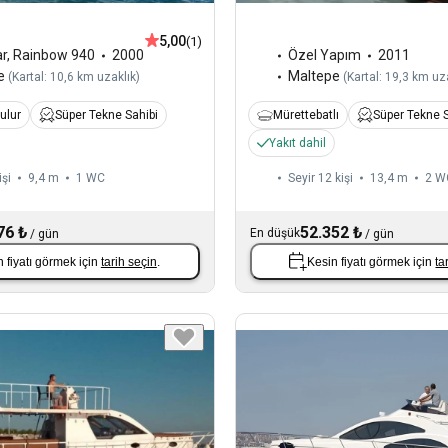
5,00
(1)
r
,
Rainbow 940
2000
Özel Yapım
2011
e
Maltepe
(
Kartal: 10,6 km uzaklık
)
(
Kartal: 19,3 km uz
ulur
Süper Tekne Sahibi
Mürettebatlı
Süper Tekne S
Yakıt dahil
işi
9,4 m
1
WC
Seyir 12 kişi
13,4 m
2
W
76 ₺
52.352 ₺
En düşük
/
gün
/
gün
 fiyatı görmek için
tarih seçin
.
Kesin fiyatı görmek için
ta