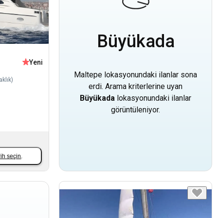
Büyükada
Yeni
Maltepe lokasyonundaki ilanlar sona
aklık
)
erdi. Arama kriterlerine uyan
Büyükada
lokasyonundaki ilanlar
görüntüleniyor.
rih seçin
.