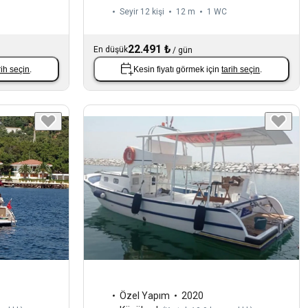
Seyir 12 kişi
12 m
1
WC
22.491 ₺
En düşük
/
gün
rih seçin
.
Kesin fiyatı görmek için
tarih seçin
.
Özel Yapım
2020