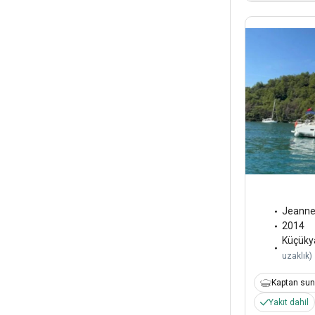
Jeann
2014
Küçükya
uzaklık
)
Kaptan sun
Yakıt dahil