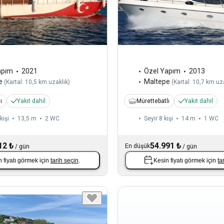
apım
2021
Özel Yapım
2013
e
Maltepe
(
Kartal: 10,5 km uzaklık
)
(
Kartal: 10,7 km uz
ı
Yakıt dahil
Mürettebatlı
Yakıt dahil
kişi
13,5 m
2
WC
Seyir 8 kişi
14 m
1
WC
12 ₺
54.991 ₺
En düşük
/
gün
/
gün
 fiyatı görmek için
tarih seçin
.
Kesin fiyatı görmek için
ta