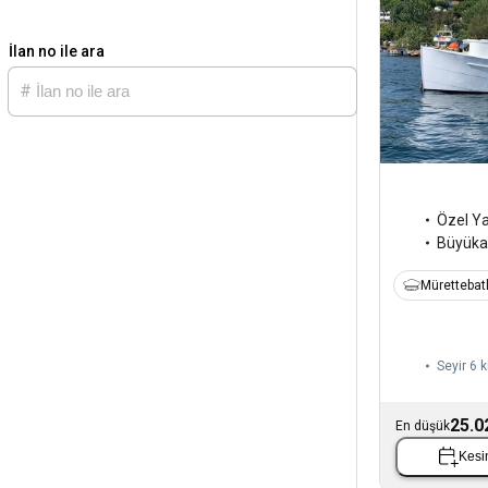
İlan no ile ara
Özel Y
Büyük
Mürettebatl
Seyir 6 k
25.0
En düşük
Kesin