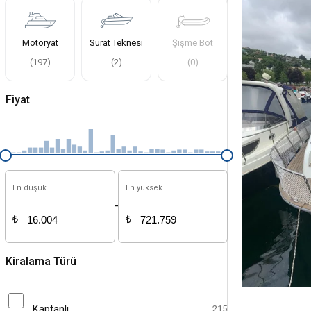
Motoryat
Sürat Teknesi
Şişme Bot
(
197
)
(
2
)
(
0
)
Fiyat
En düşük
En yüksek
-
₺
₺
Kiralama Türü
Kaptanlı
215