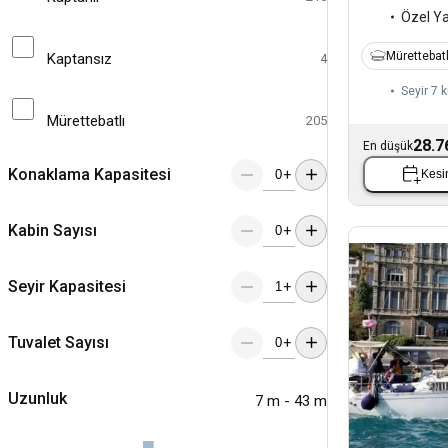
Özel Y
Mürettebatl
Kaptansız
4
Seyir 7 k
Mürettebatlı
205
28.7
En düşük
Konaklama Kapasitesi
+
Kesin
Kabin Sayısı
+
Seyir Kapasitesi
+
Tuvalet Sayısı
+
Uzunluk
7 m - 43 m