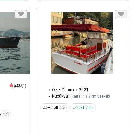
5,00
(1)
Özel Yapım
2021
Küçükyalı
(
Kartal: 19,3 km uzaklık
)
Mürettebatlı
Yakıt dahil
ahibi