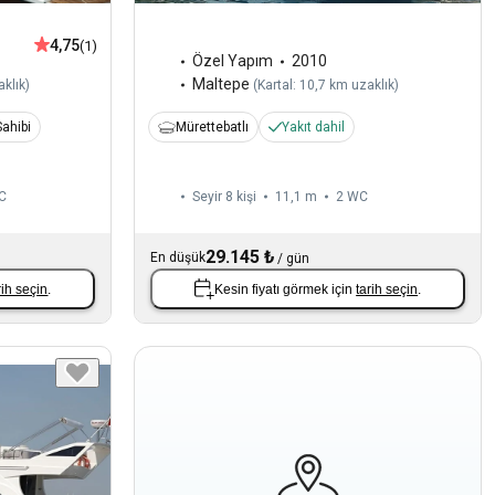
4,75
(1)
Özel Yapım
2010
Maltepe
aklık
)
(
Kartal: 10,7 km uzaklık
)
ahibi
Mürettebatlı
Yakıt dahil
C
Seyir 8 kişi
11,1 m
2
WC
29.145 ₺
En düşük
/
gün
rih seçin
.
Kesin fiyatı görmek için
tarih seçin
.