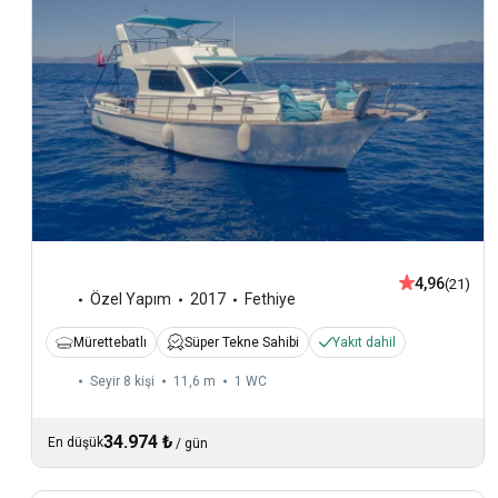
4,96
(21)
Özel Yapım
2017
Fethiye
Mürettebatlı
Süper Tekne Sahibi
Yakıt dahil
Seyir 8 kişi
11,6 m
1
WC
34.974 ₺
En düşük
/
gün