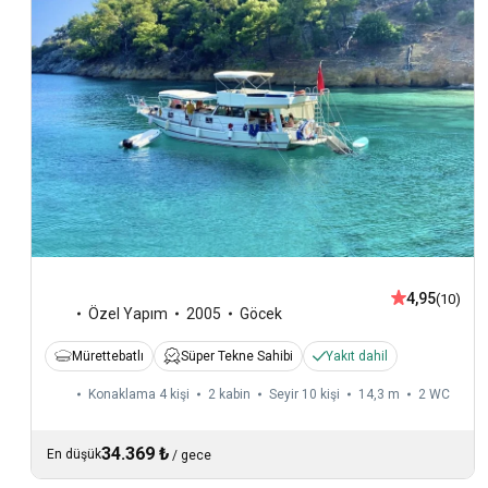
4,95
(10)
Özel Yapım
2005
Göcek
Mürettebatlı
Süper Tekne Sahibi
Yakıt dahil
Konaklama 4 kişi
2 kabin
Seyir 10 kişi
14,3 m
2
WC
34.369 ₺
En düşük
/
gece