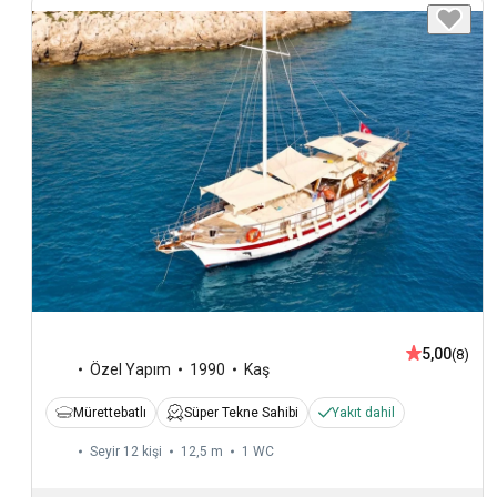
5,00
(8)
Özel Yapım
1990
Kaş
Mürettebatlı
Süper Tekne Sahibi
Yakıt dahil
Seyir 12 kişi
12,5 m
1
WC