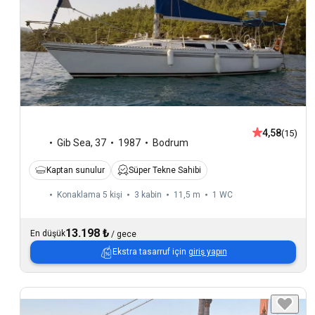
4,58
(15)
Gib Sea
,
37
1987
Bodrum
Kaptan sunulur
Süper Tekne Sahibi
Konaklama 5 kişi
3 kabin
11,5 m
1
WC
13.198 ₺
En düşük
/
gece
Ekstra tasarruf için
giriş yapın