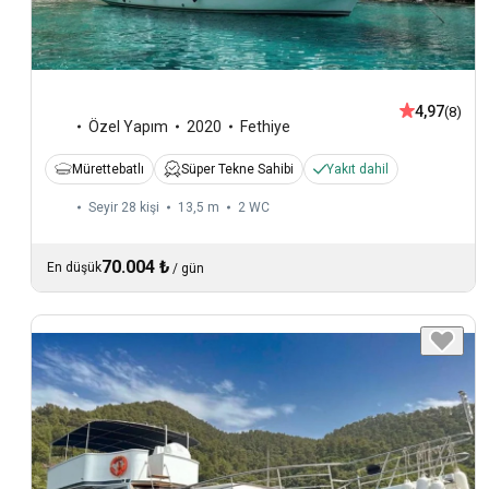
4,97
(8)
Özel Yapım
2020
Fethiye
Mürettebatlı
Süper Tekne Sahibi
Yakıt dahil
Seyir 28 kişi
13,5 m
2
WC
70.004 ₺
En düşük
/
gün