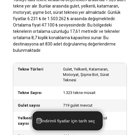
kiralayabilirsiniz. Ancak, daha rahat bir deneyim için veya
tekne yer alır. Bunlar arasında gulet, yelkenli, katamaran,
rotayı daha iyi bilen biriyle seyahat etmek isterseniz,
motoryat, şişme bot, sürat teknesi yer almaktadır. Günlük
kaptanlı tekne kiralamanız önerilir.
fiyatlar 6.231 ₺ ile 1.503.262 ₺ arasında değişmektedir.
Ortalama fiyat 47.100 ₺ seviyesindedir. Bu bölgedeki
teknelerin ortalama uzunluğu 17,61 metredir ve tekneler
Türkiye lokasyonunda mürettebatlı mı yoksa
ortalama 8,7 kişilik konaklama kapasitesi sunar. Bu
mürettebatsız mı lüks tekne kiralamalıyım?
destinasyona ait 830 adet doğrulanmış değerlendirme
Mürettebatlı tekne kiralamanın büyük avantajı, tüm
bulunmaktadır.
ihtiyaçlarınızın karşılanması ve keyifli bir tatil yapabilme
imkanıdır. Fakat, mürettebatsız tekne kiralama, daha fazla
özgürlük ve mahremiyet sunar.
Tekne Türleri
Gulet, Yelkenli, Katamaran,
Motoryat, Şişme Bot, Sürat
Teknesi
Türkiye lokasyonunda lüks tekne kiralama için
yanınıza neler almalısınız?
Tekne Sayısı
1.323 tekne müsait
Tekne tatilinde genellikle güneş gözlüğü, şapka, güneş
Gulet sayısı
719 gulet mevcut
kremi, su sporları malzemeleri ve hafif yaz elbiseleri gibi
günlük gereçler yanınıza almanız gerekebilir. Bu
Yelkenli tekne
242 yelkenli tekne mevcut
malzemeler, deneyiminizi daha keyifli hale getirecektir.
İndirimli fiyatlar için tarih seç
sayısı