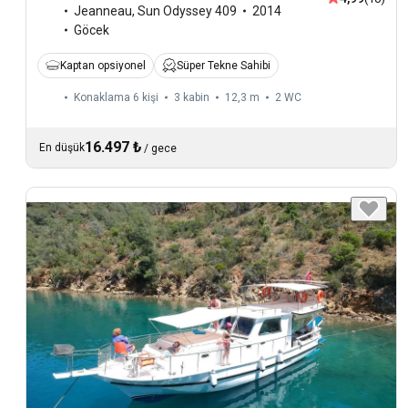
Jeanneau
,
Sun Odyssey 409
2014
Göcek
Kaptan opsiyonel
Süper Tekne Sahibi
Konaklama 6 kişi
3 kabin
12,3 m
2
WC
16.497 ₺
En düşük
/
gece