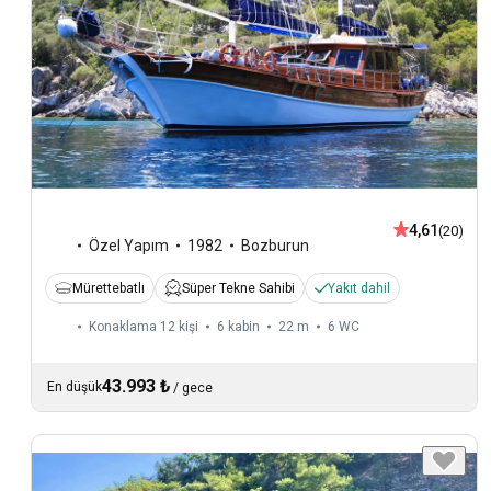
4,61
(20)
Özel Yapım
1982
Bozburun
Mürettebatlı
Süper Tekne Sahibi
Yakıt dahil
Konaklama 12 kişi
6 kabin
22 m
6
WC
43.993 ₺
En düşük
/
gece