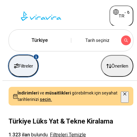
-
₺
TR
Türkiye
Tarih seçiniz
1
Filtreler
Önerilen
İndirimleri
ve
müsaitlikleri
görebilmek için seyahat
tarihlerinizi
seçin.
Türkiye Lüks Yat & Tekne Kiralama
1.323 ilan
bulundu.
Filtreleri Temizle