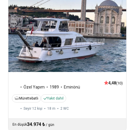
4,48
(10)
Özel Yapım
1989
Eminönü
Mürettebatlı
Yakıt dahil
Seyir 12 kişi
18 m
2
WC
34.974 ₺
En düşük
/
gün