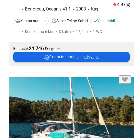
4,97
(4)
Beneteau
,
Oceanis 41.1
2003
Kaş
Kaptan sunulur
Süper Tekne Sahibi
Yakıt dahil
Konaklama 6 kişi
3 kabin
12,4 m
1
WC
24.746 ₺
En düşük
/
gece
Ekstra tasarruf için
giriş yapın