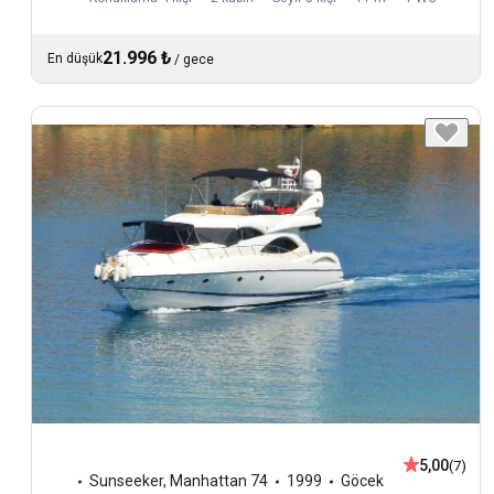
21.996 ₺
En düşük
/
gece
5,00
(7)
Sunseeker
,
Manhattan 74
1999
Göcek