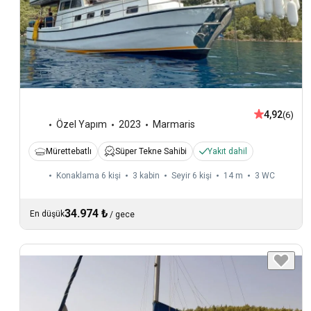
4,92
(6)
Özel Yapım
2023
Marmaris
Mürettebatlı
Süper Tekne Sahibi
Yakıt dahil
Konaklama 6 kişi
3 kabin
Seyir 6 kişi
14 m
3
WC
34.974 ₺
En düşük
/
gece