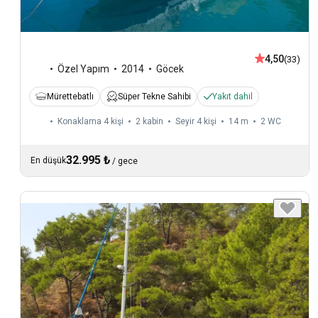
4,50
(33)
Özel Yapım
2014
Göcek
Mürettebatlı
Süper Tekne Sahibi
Yakıt dahil
Konaklama 4 kişi
2 kabin
Seyir 4 kişi
14 m
2
WC
32.995 ₺
En düşük
/
gece