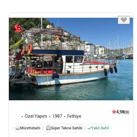
4,98
(8)
Özel Yapım
1987
Fethiye
Mürettebatlı
Süper Tekne Sahibi
Yakıt dahil