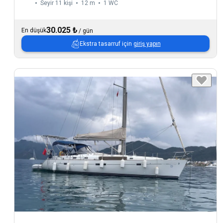
Seyir 11 kişi
12 m
1
WC
30.025 ₺
En düşük
/
gün
Ekstra tasarruf için
giriş yapın