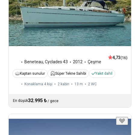
4,73
(16)
Beneteau
,
Cyclades 43
2012
Çeşme
Kaptan sunulur
Süper Tekne Sahibi
Yakıt dahil
Konaklama 4 kişi
2 kabin
13 m
2
WC
32.995 ₺
En düşük
/
gece