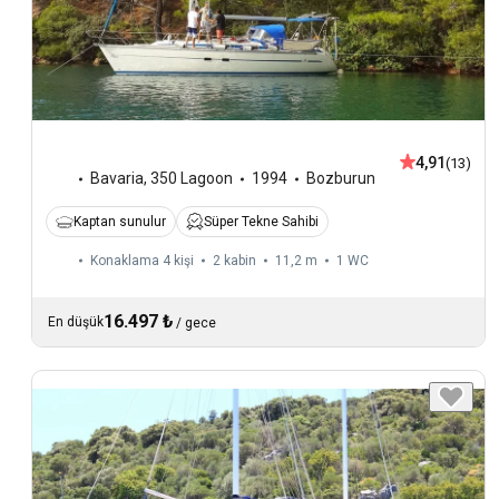
4,91
(13)
Bavaria
,
350 Lagoon
1994
Bozburun
Kaptan sunulur
Süper Tekne Sahibi
Konaklama 4 kişi
2 kabin
11,2 m
1
WC
16.497 ₺
En düşük
/
gece