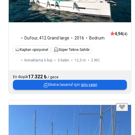
4,94
(4)
Dufour
,
412 Grand large
2016
Bodrum
Kaptan opsiyonel
Süper Tekne Sahibi
Konaklama 6 kişi
3 kabin
12,3 m
2
WC
17.322 ₺
En düşük
/
gece
Ekstra tasarruf için
giriş yapın