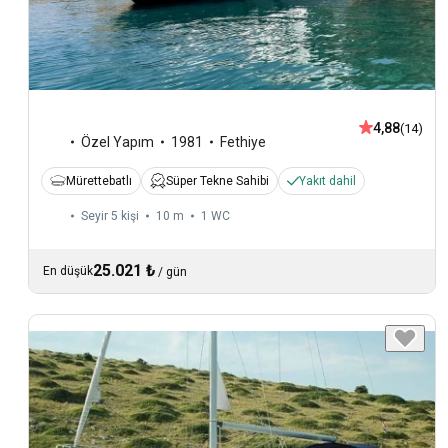
4,88
(14)
Özel Yapım
1981
Fethiye
Mürettebatlı
Süper Tekne Sahibi
Yakıt dahil
Seyir 5 kişi
10 m
1
WC
25.021 ₺
En düşük
/
gün