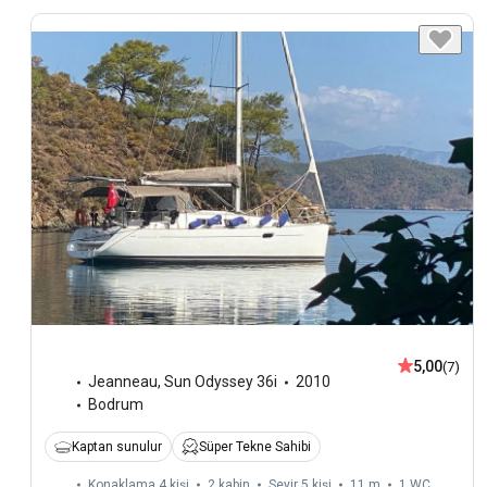
5,00
(7)
Jeanneau
,
Sun Odyssey 36i
2010
Bodrum
Kaptan sunulur
Süper Tekne Sahibi
Konaklama 4 kişi
2 kabin
Seyir 5 kişi
11 m
1
WC