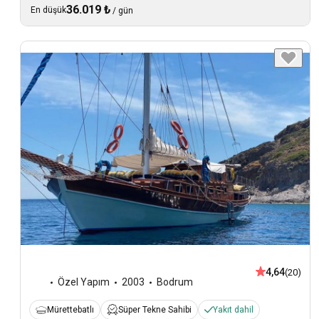
36.019 ₺
En düşük
/
gün
4,64
(20)
Özel Yapım
2003
Bodrum
Mürettebatlı
Süper Tekne Sahibi
Yakıt dahil