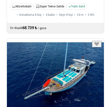
Mürettebatlı
Süper Tekne Sahibi
Yakıt dahil
Konaklama 8 kişi
4 kabin
Seyir 8 kişi
24 m
3
WC
68.739 ₺
En düşük
/
gece