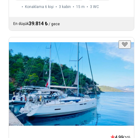
Konaklama 6 kişi
3 kabin
15 m
3
WC
39.814 ₺
En düşük
/
gece
4,99
(10)