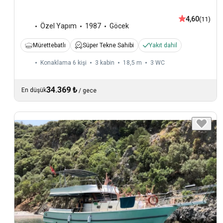
4,60
(11)
Özel Yapım
1987
Göcek
Mürettebatlı
Süper Tekne Sahibi
Yakıt dahil
Konaklama 6 kişi
3 kabin
18,5 m
3
WC
34.369 ₺
En düşük
/
gece