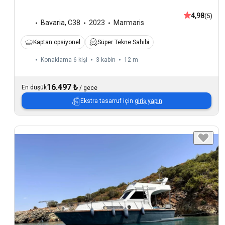
4,98
(5)
Bavaria
,
C38
2023
Marmaris
Kaptan opsiyonel
Süper Tekne Sahibi
Konaklama 6 kişi
3 kabin
12 m
16.497 ₺
En düşük
/
gece
Ekstra tasarruf için
giriş yapın