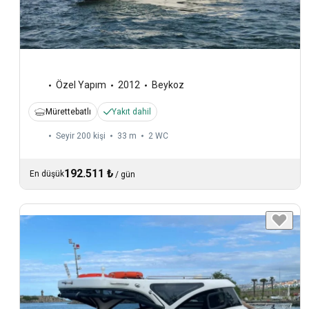
Özel Yapım
2012
Beykoz
Mürettebatlı
Yakıt dahil
Seyir 200 kişi
33 m
2
WC
192.511 ₺
En düşük
/
gün