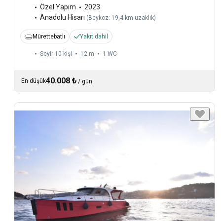
Özel Yapım
2023
Anadolu Hisarı
(
Beykoz: 19,4 km uzaklık
)
Mürettebatlı
Yakıt dahil
Seyir 10 kişi
12 m
1
WC
40.008 ₺
En düşük
/
gün