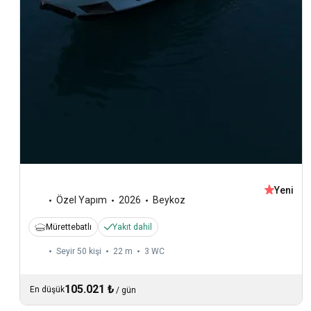
Yeni
Özel Yapım
2026
Beykoz
Mürettebatlı
Yakıt dahil
Seyir 50 kişi
22 m
3
WC
105.021 ₺
En düşük
/
gün