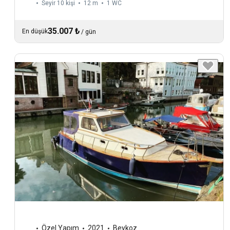
Seyir 10 kişi
12 m
1
WC
35.007 ₺
En düşük
/
gün
Özel Yapım
2021
Beykoz