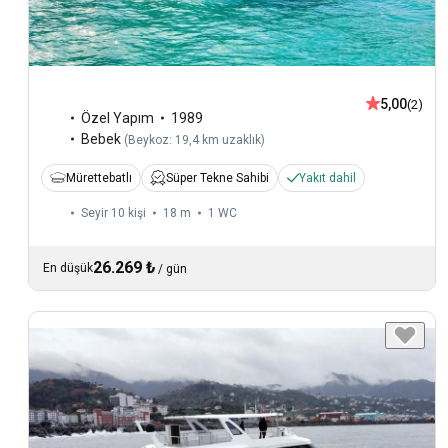
5,00
(2)
Özel Yapım
1989
Bebek
(
Beykoz: 19,4 km uzaklık
)
Mürettebatlı
Süper Tekne Sahibi
Yakıt dahil
Seyir 10 kişi
18 m
1
WC
26.269 ₺
En düşük
/
gün