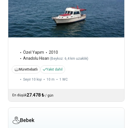
Özel Yapım
2010
Anadolu Hisarı
(
Beykoz: 6,4 km uzaklık
)
Mürettebatlı
Yakıt dahil
Seyir 10 kişi
10 m
1
WC
27.478 ₺
En düşük
/
gün
Bebek