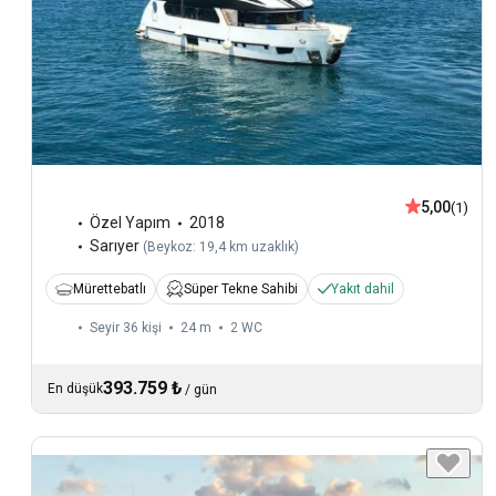
5,00
(1)
Özel Yapım
2018
Sarıyer
(
Beykoz: 19,4 km uzaklık
)
Mürettebatlı
Süper Tekne Sahibi
Yakıt dahil
Seyir 36 kişi
24 m
2
WC
393.759 ₺
En düşük
/
gün