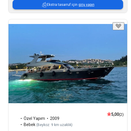
Ekstra tasarruf için
giriş yapın
5,00
(2)
Özel Yapım
2009
Bebek
(
Beykoz: 9 km uzaklık
)