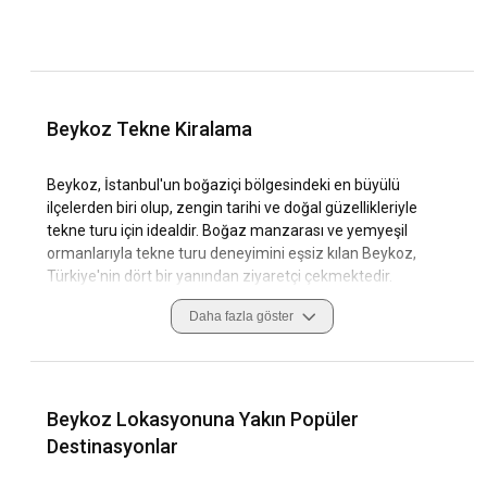
Beykoz Tekne Kiralama
Beykoz, İstanbul'un boğaziçi bölgesindeki en büyülü
ilçelerden biri olup, zengin tarihi ve doğal güzellikleriyle
tekne turu için idealdir. Boğaz manzarası ve yemyeşil
ormanlarıyla tekne turu deneyimini eşsiz kılan Beykoz,
Türkiye'nin dört bir yanından ziyaretçi çekmektedir.
Beykoz'da tekne turunda geniş hava koridorları, açık deniz
Daha fazla göster
manzaraları ve doğa ile iç içe bir deneyim yaşayacaksınız.
Tarihi çarşısı, Osmanlı'dan kalma yapıları ve denizle iç içe
yaşam kültürüyle Beykoz, tekne turu için benzersiz bir
destinasyon. Bu içerikte, Beykoz'da nerede tekne
Beykoz Lokasyonuna Yakın Popüler
kiralayabileceğiniz, hangi bölgelerde tur atabileceğiniz ve
Destinasyonlar
Beykoz'un sunduğu bu eşsiz deneyimi en iyi şekilde nasıl
yaşayabileceğinizi anlatacağız.