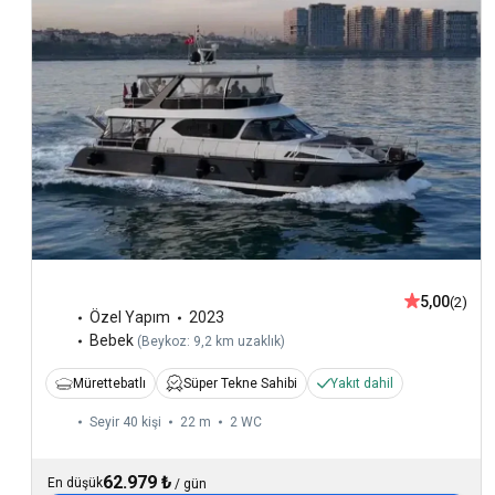
5,00
(2)
Özel Yapım
2023
Bebek
(
Beykoz: 9,2 km uzaklık
)
Mürettebatlı
Süper Tekne Sahibi
Yakıt dahil
Seyir 40 kişi
22 m
2
WC
62.979 ₺
En düşük
/
gün