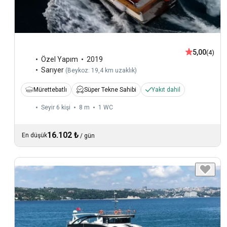
5,00
(4)
Özel Yapım
2019
Sarıyer
(
Beykoz: 19,4 km uzaklık
)
Mürettebatlı
Süper Tekne Sahibi
Yakıt dahil
Seyir 6 kişi
8 m
1
WC
16.102 ₺
En düşük
/
gün