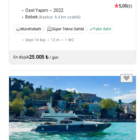
5,00
(3)
Özel Yapım
2022
Bebek
(
Beykoz: 8,4 km uzaklık
)
Mürettebatlı
Süper Tekne Sahibi
Yakıt dahil
Seyir 10 kişi
12 m
1
WC
25.005 ₺
En düşük
/
gün