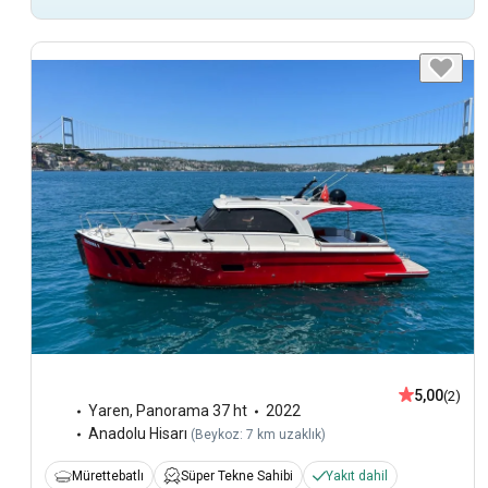
5,00
(2)
Yaren
,
Panorama 37 ht
2022
Anadolu Hisarı
(
Beykoz: 7 km uzaklık
)
Mürettebatlı
Süper Tekne Sahibi
Yakıt dahil