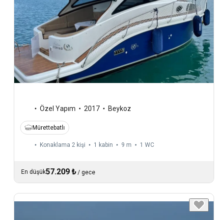
Özel Yapım
2017
Beykoz
Mürettebatlı
Konaklama 2 kişi
1 kabin
9 m
1
WC
57.209 ₺
En düşük
/
gece