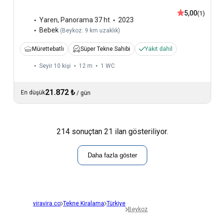
5,00
(1)
Yaren
,
Panorama 37 ht
2023
Bebek
(
Beykoz: 9 km uzaklık
)
Mürettebatlı
Süper Tekne Sahibi
Yakıt dahil
Seyir 10 kişi
12 m
1
WC
21.872 ₺
En düşük
/
gün
214 sonuçtan 21 ilan gösteriliyor.
Daha fazla göster
viravira.co
Tekne Kiralama
Türkiye
Beykoz