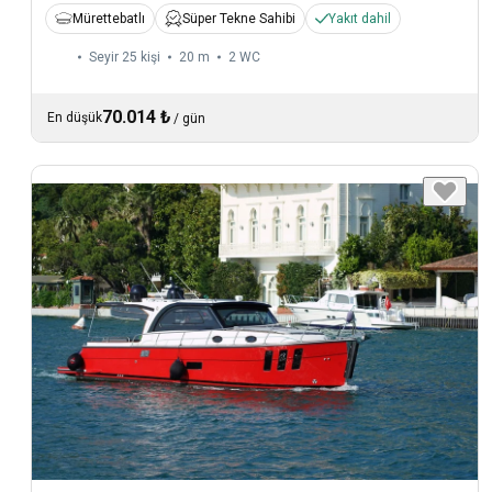
Mürettebatlı
Süper Tekne Sahibi
Yakıt dahil
Seyir 25 kişi
20 m
2
WC
70.014 ₺
En düşük
/
gün