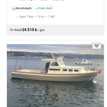
Mürettebatlı
Yakıt dahil
Seyir 7 kişi
10 m
1
WC
24.510 ₺
En düşük
/
gün