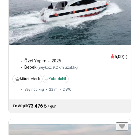
5,00
(1)
Özel Yapım
2025
Bebek
(
Beykoz: 9,2 km uzaklık
)
Mürettebatlı
Yakıt dahil
Seyir 60 kişi
22 m
2
WC
73.476 ₺
En düşük
/
gün