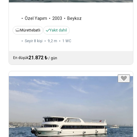
Özel Yapım
2003
Beykoz
Mürettebatlı
Yakıt dahil
Seyir 8 kişi
9,2 m
1
WC
21.872 ₺
En düşük
/
gün