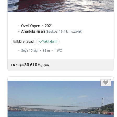
Özel Yapım
2021
Anadolu Hisarı
(
Beykoz: 19,4 km uzaklık
)
Mürettebatlı
Yakıt dahil
Seyir 10 kişi
12 m
1
WC
30.610 ₺
En düşük
/
gün