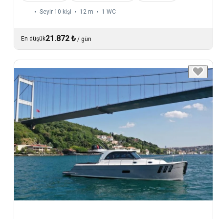
Seyir 10 kişi
12 m
1
WC
21.872 ₺
En düşük
/
gün