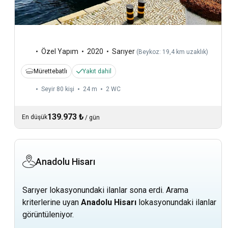
Özel Yapım
2020
Sarıyer
(
Beykoz: 19,4 km uzaklık
)
Mürettebatlı
Yakıt dahil
Seyir 80 kişi
24 m
2
WC
139.973 ₺
En düşük
/
gün
Anadolu Hisarı
Sarıyer lokasyonundaki ilanlar sona erdi. Arama
kriterlerine uyan
Anadolu Hisarı
lokasyonundaki ilanlar
görüntüleniyor.