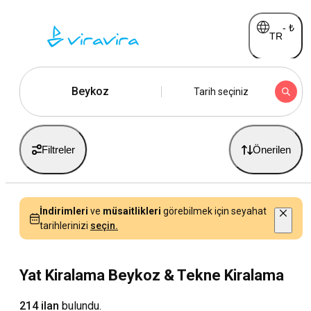
-
₺
TR
Beykoz
Tarih seçiniz
Filtreler
Önerilen
İndirimleri
ve
müsaitlikleri
görebilmek için seyahat
tarihlerinizi
seçin.
Yat Kiralama Beykoz & Tekne Kiralama
214 ilan
bulundu.