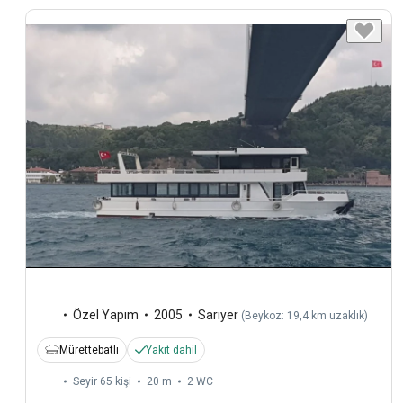
Özel Yapım
2005
Sarıyer
(
Beykoz: 19,4 km uzaklık
)
Mürettebatlı
Yakıt dahil
Seyir 65 kişi
20 m
2
WC