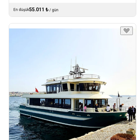
55.011 ₺
En düşük
/
gün