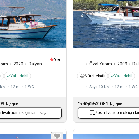
Yeni
apım
2020
Dalyan
Özel Yapım
2009
Da
ı
Yakıt dahil
Mürettebatlı
Yakıt dahil
kişi
12 m
1
WC
Seyir 10 kişi
12 m
1
WC
99 ₺
52.081 ₺
En düşük
/
gün
/
gün
 fiyatı görmek için
tarih seçin
.
Kesin fiyatı görmek için
ta