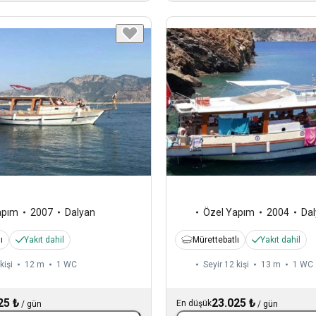
apım
2007
Dalyan
Özel Yapım
2004
Da
ı
Yakıt dahil
Mürettebatlı
Yakıt dahil
kişi
12 m
1
WC
Seyir 12 kişi
13 m
1
WC
25 ₺
23.025 ₺
En düşük
/
gün
/
gün