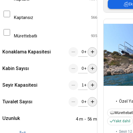
Ek
Kaptansız
566
Mürettebatlı
935
Konaklama Kapasitesi
+
Kabin Sayısı
+
Seyir Kapasitesi
+
Tuvalet Sayısı
Özel Y
+
Mürettebatl
Uzunluk
4 m - 56 m
Yakıt dahil
Seyir 12 