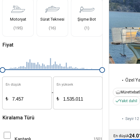
Motoryat
Sürat Teknesi
Şişme Bot
(
195
)
(
16
)
(
1
)
Fiyat
Özel Y
En düşük
En yüksek
-
Mürettebatl
₺
₺
Yakıt dahil
Kiralama Türü
Seyir 12 
24.0
En düşük
Kaptanlı
1501