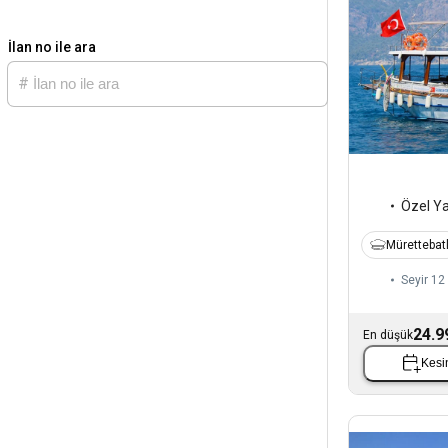
İlan no ile ara
Özel Y
Mürettebatl
Seyir 12 
24.9
En düşük
Kesin