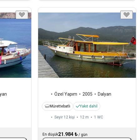
lyan
Özel Yapım
2005
Dalyan
Mürettebatlı
Yakıt dahil
Seyir 12 kişi
12 m
1
WC
21.984 ₺
En düşük
/
gün