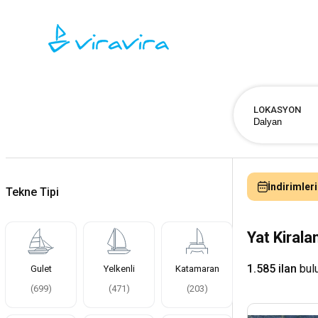
LOKASYON
İndirimleri
Tekne Tipi
Yat Kiral
1.585 ilan
bul
Gulet
Yelkenli
Katamaran
(
699
)
(
471
)
(
203
)