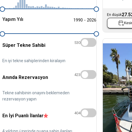
27.5
En düşük
Yapım Yılı
1990 - 2026
Kesin
530
Süper Tekne Sahibi
En iyi tekne sahiplerinden kiralayın
423
Anında Rezervasyon
Tekne sahibinin onayını beklemeden
rezervasyon yapın
404
En İyi Puanlı İlanlar
4 yıldızın üzerinde puana sahip ilanları