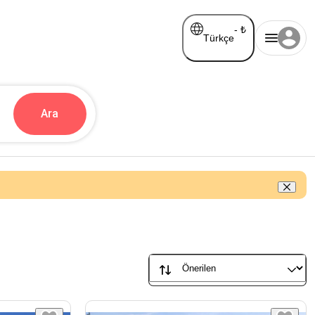
-
₺
Türkçe
Ara