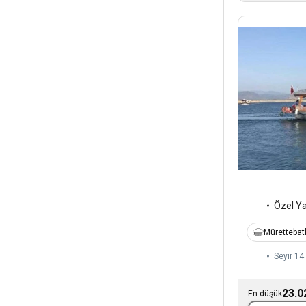
Özel Y
Mürettebatl
Seyir 14 
23.0
En düşük