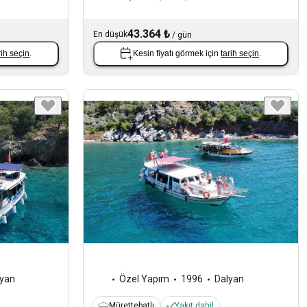
43.364 ₺
En düşük
/
gün
rih seçin
.
Kesin fiyatı görmek için
tarih seçin
.
lyan
Özel Yapım
1996
Dalyan
Mürettebatlı
Yakıt dahil