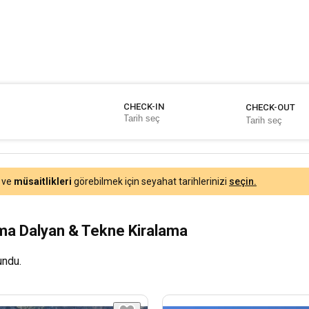
CHECK-IN
CHECK-OUT
ve
müsaitlikleri
görebilmek için seyahat tarihlerinizi
seçin.
ama Dalyan & Tekne Kiralama
undu.