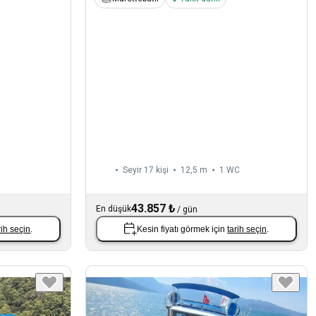
Seyir 17 kişi
12,5 m
1
WC
43.857 ₺
En düşük
/
gün
rih seçin
.
Kesin fiyatı görmek için
tarih seçin
.