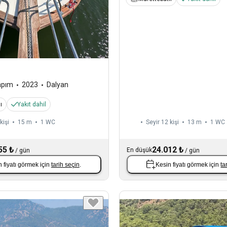
apım
2023
Dalyan
ı
Yakıt dahil
kişi
15 m
1
WC
Seyir 12 kişi
13 m
1
WC
55 ₺
24.012 ₺
En düşük
/
gün
/
gün
 fiyatı görmek için
tarih seçin
.
Kesin fiyatı görmek için
ta