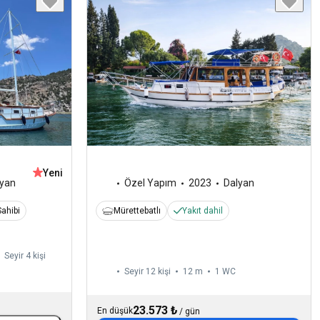
Yeni
lyan
Özel Yapım
2023
Dalyan
ahibi
Mürettebatlı
Yakıt dahil
Seyir 4 kişi
Seyir 12 kişi
12 m
1
WC
23.573 ₺
En düşük
/
gün