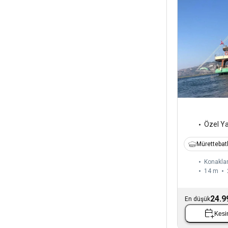
Özel Y
Mürettebatl
Konaklam
14 m
24.9
En düşük
Kesin