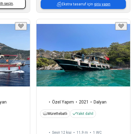
rih seçin
.
Ekstra tasarruf için
giriş yapın
lyan
Özel Yapım
2021
Dalyan
Mürettebatlı
Yakıt dahil
Seyir 12 kişi
11,9 m
1
WC