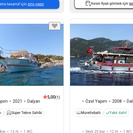
Kesin fiyatı görmek için
ta
stra tasarruf için
giriş yapın
5,00
(1)
apım
2021
Dalyan
Özel Yapım
2008
Da
ı
Süper Tekne Sahibi
Mürettebatlı
Yakıt dahil
kişi
12 m
1
WC
Seyir 25 kişi
12 m
1
WC