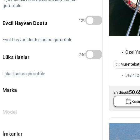
görüntüle
129
Evcil Hayvan Dostu
Evcil hayvan dostu ilanları görüntüle
Özel Y
746
Lüks İlanlar
Mürettebatl
Lüks ilanları görüntüle
Seyir 12 
Marka
50.6
En düşük
Kesin
Model
İmkanlar