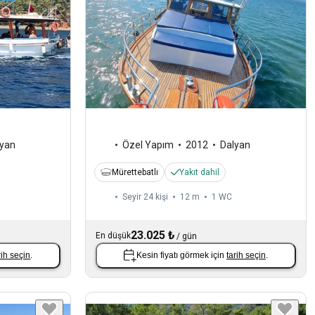
lyan
Özel Yapım
2012
Dalyan
Mürettebatlı
Yakıt dahil
Seyir 24 kişi
12 m
1
WC
23.025 ₺
En düşük
/
gün
rih seçin
.
Kesin fiyatı görmek için
tarih seçin
.