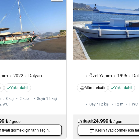
apım
2022
Dalyan
Özel Yapım
1996
Da
ı
Yakıt dahil
Mürettebatlı
Yakıt dahil
a 3 kişi
2 kabin
Seyir 12 kişi
2
WC
Seyir 12 kişi
12 m
1
WC
99 ₺
24.999 ₺
En düşük
/
gece
/
gün
 fiyatı görmek için
tarih seçin
.
Kesin fiyatı görmek için
ta