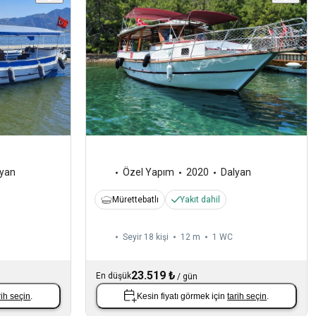
lyan
Özel Yapım
2020
Dalyan
Mürettebatlı
Yakıt dahil
Seyir 18 kişi
12 m
1
WC
23.519 ₺
En düşük
/
gün
rih seçin
.
Kesin fiyatı görmek için
tarih seçin
.