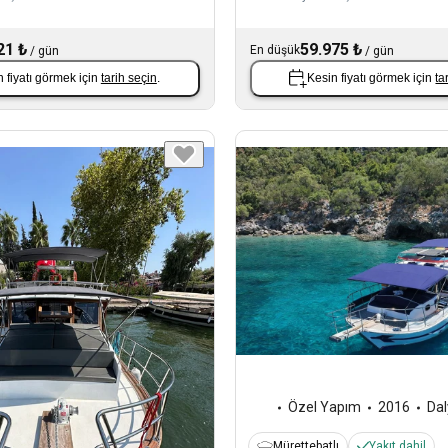
21 ₺
59.975 ₺
En düşük
/
gün
/
gün
 fiyatı görmek için
tarih seçin
.
Kesin fiyatı görmek için
ta
Özel Yapım
2016
Da
Mürettebatlı
Yakıt dahil