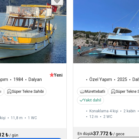
Yeni
apım
1984
Dalyan
Özel Yapım
2025
Da
ı
Süper Tekne Sahibi
Mürettebatlı
Süper Tekne S
Yakıt dahil
Konaklama 4 kişi
2 kabin
12 m
2
WC
kişi
11,8 m
1
WC
37.772 ₺
En düşük
12 ₺
/
gece
/
gün