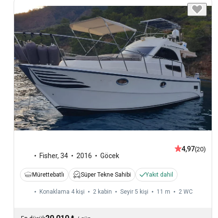
4,97
(20)
Fisher
,
34
2016
Göcek
Mürettebatlı
Süper Tekne Sahibi
Yakıt dahil
Konaklama 4 kişi
2 kabin
Seyir 5 kişi
11 m
2
WC