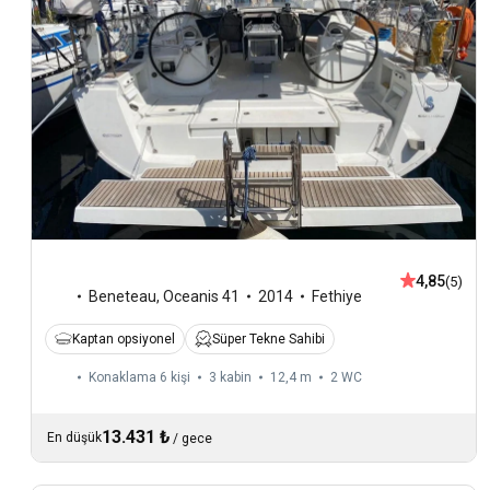
4,85
(5)
Beneteau
,
Oceanis 41
2014
Fethiye
Kaptan opsiyonel
Süper Tekne Sahibi
Konaklama 6 kişi
3 kabin
12,4 m
2
WC
13.431 ₺
En düşük
/
gece