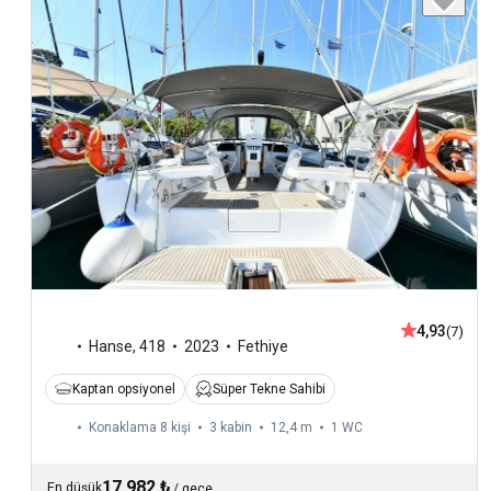
4,93
(7)
Hanse
,
418
2023
Fethiye
Kaptan opsiyonel
Süper Tekne Sahibi
Konaklama 8 kişi
3 kabin
12,4 m
1
WC
17.982 ₺
En düşük
/
gece