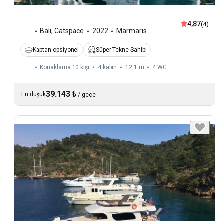
4,87
(4)
Bali
,
Catspace
2022
Marmaris
Kaptan opsiyonel
Süper Tekne Sahibi
Konaklama 10 kişi
4 kabin
12,1 m
4
WC
39.143 ₺
En düşük
/
gece