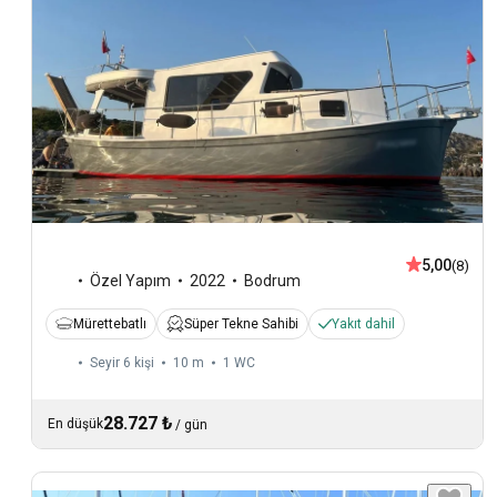
5,00
(8)
Özel Yapım
2022
Bodrum
Mürettebatlı
Süper Tekne Sahibi
Yakıt dahil
Seyir 6 kişi
10 m
1
WC
28.727 ₺
En düşük
/
gün