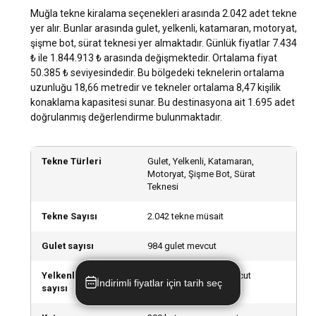
Muğla'nın turkuaz denizleri ve altın kumsallarıyla süslenmiş
Muğla tekne kiralama seçenekleri arasında 2.042 adet tekne
koyları, her yaz binlerce turist cezbeder ve su sporları için
yer alır. Bunlar arasında gulet, yelkenli, katamaran, motoryat,
idealdir. Özellikle yüzme, dalış, sörf ve yelken sporları
şişme bot, sürat teknesi yer almaktadır. Günlük fiyatlar 7.434
Muğla'da oldukça popülerdir. Ayrıca, jeep safari ve trekking
₺ ile 1.844.913 ₺ arasında değişmektedir. Ortalama fiyat
gibi doğa sporları da yapılabilmektedir.
50.385 ₺ seviyesindedir. Bu bölgedeki teknelerin ortalama
uzunluğu 18,66 metredir ve tekneler ortalama 8,47 kişilik
konaklama kapasitesi sunar. Bu destinasyona ait 1.695 adet
Muğla lokasyonundaki en iyi marinalar ve
doğrulanmış değerlendirme bulunmaktadır.
demirleme yerleri hangileridir?
Muğla'da birçok kaliteli marina ve demirleme yeri bulunur.
Bunların arasında Marmaris Yat Marina, Bodrum Milta
Tekne Türleri
Gulet, Yelkenli, Katamaran,
Marina ve Fethiye Ece Marina en popüler olanlarıdır. Bu
Motoryat, Şişme Bot, Sürat
Teknesi
marinalar, modern olanakları ve yüksek hizmet kalitesiyle
bilinir.
Tekne Sayısı
2.042 tekne müsait
Etkinlik düzenlemek için Muğla lokasyonunda tekne
Gulet sayısı
984 gulet mevcut
kiralayabilir miyim?
Yelkenli tekne
503 yelkenli tekne mevcut
Muğla'da tekne üzerinde düzenlenebilecek birçok etkinlik
İndirimli fiyatlar için tarih seç
sayısı
mevcuttur. Doğum günü partileri, bekarlığa veda partileri,
mezuniyet kutlamaları veya sadece arkadaşlarınızla bir