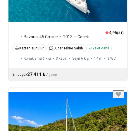
4,96
(31)
Bavaria
,
45 Cruiser
2013
Göcek
Kaptan sunulur
Süper Tekne Sahibi
Yakıt dahil
Konaklama 6 kişi
3 kabin
Seyir 6 kişi
14 m
3
WC
27.411 ₺
En düşük
/
gece