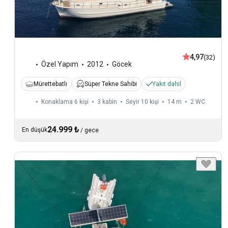
4,97
(32)
Özel Yapım
2012
Göcek
Mürettebatlı
Süper Tekne Sahibi
Yakıt dahil
Konaklama 6 kişi
3 kabin
Seyir 10 kişi
14 m
2
WC
24.999 ₺
En düşük
/
gece