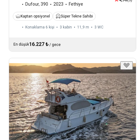
Dufour
,
390
2023
Fethiye
Kaptan opsiyonel
Süper Tekne Sahibi
Konaklama 6 kişi
3 kabin
11,9 m
3
WC
16.227 ₺
En düşük
/
gece