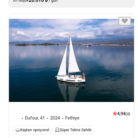
20.010 ₺
En düşük
/
gün
4,94
(4)
Dufour
,
41
2024
Fethiye
Kaptan opsiyonel
Süper Tekne Sahibi