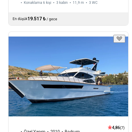
Konaklama 6 kişi
3 kabin
11,9 m
3
WC
19.517 ₺
En düşük
/
gece
4,86
(7)
Özel Yapım
2010
Bodrum