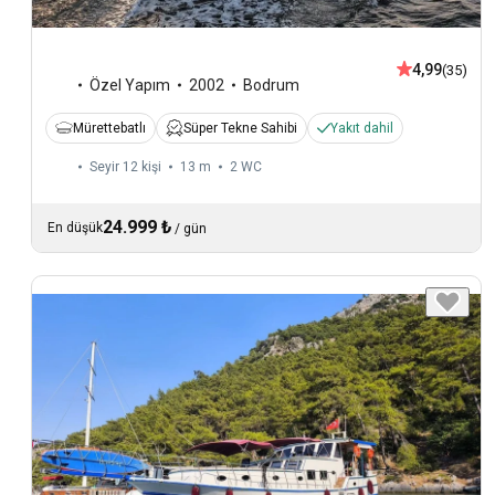
4,99
(35)
Özel Yapım
2002
Bodrum
Mürettebatlı
Süper Tekne Sahibi
Yakıt dahil
Seyir 12 kişi
13 m
2
WC
24.999 ₺
En düşük
/
gün