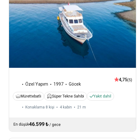
4,75
(5)
Özel Yapım
1997
Göcek
Mürettebatlı
Süper Tekne Sahibi
Yakıt dahil
Konaklama 8 kişi
4 kabin
21 m
46.599 ₺
En düşük
/
gece