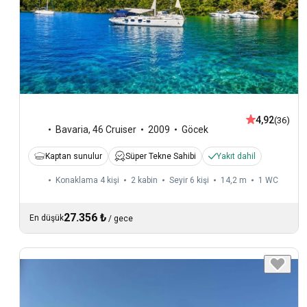
4,92
(36)
Bavaria
,
46 Cruiser
2009
Göcek
Kaptan sunulur
Süper Tekne Sahibi
Yakıt dahil
Konaklama 4 kişi
2 kabin
Seyir 6 kişi
14,2 m
1
WC
27.356 ₺
En düşük
/
gece