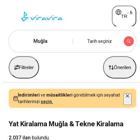
-
₺
TR
Muğla
Tarih seçiniz
Filtreler
Önerilen
İndirimleri
ve
müsaitlikleri
görebilmek için seyahat
tarihlerinizi
seçin.
Yat Kiralama Muğla & Tekne Kiralama
2.037 ilan
bulundu.