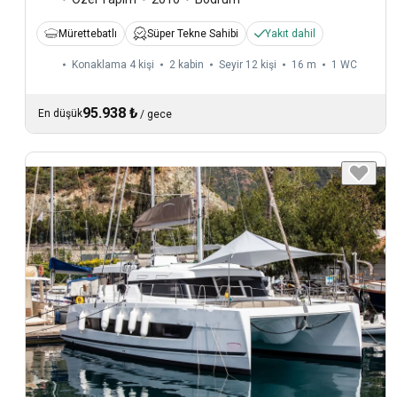
Mürettebatlı
Süper Tekne Sahibi
Yakıt dahil
Konaklama 4 kişi
2 kabin
Seyir 12 kişi
16 m
1
WC
95.938 ₺
En düşük
/
gece