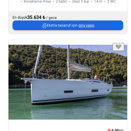
Konaklama 4 kişi
2 kabin
Seyir 6 kişi
14 m
2
WC
35.634 ₺
En düşük
/
gece
Ekstra tasarruf için
giriş yapın
4,90
(5)