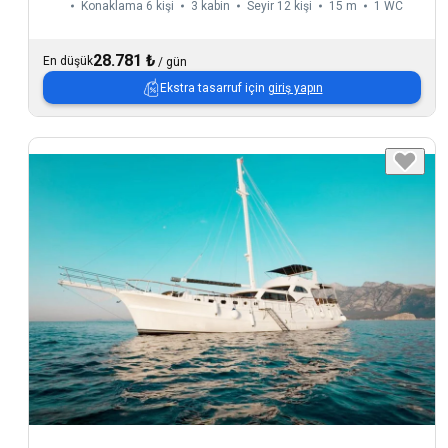
Konaklama 6 kişi
3 kabin
Seyir 12 kişi
15 m
1
WC
28.781 ₺
En düşük
/
gün
Ekstra tasarruf için
giriş yapın