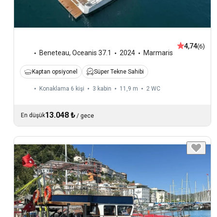
4,74
(6)
Beneteau
,
Oceanis 37.1
2024
Marmaris
Kaptan opsiyonel
Süper Tekne Sahibi
Konaklama 6 kişi
3 kabin
11,9 m
2
WC
13.048 ₺
En düşük
/
gece