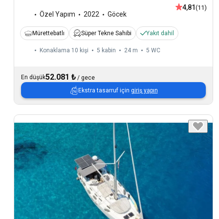
4,81
(11)
Özel Yapım
2022
Göcek
Mürettebatlı
Süper Tekne Sahibi
Yakıt dahil
Konaklama 10 kişi
5 kabin
24 m
5
WC
52.081 ₺
En düşük
/
gece
Ekstra tasarruf için
giriş yapın