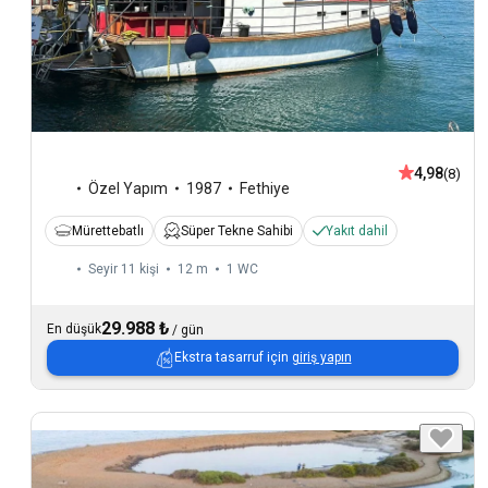
4,98
(8)
Özel Yapım
1987
Fethiye
Mürettebatlı
Süper Tekne Sahibi
Yakıt dahil
Seyir 11 kişi
12 m
1
WC
29.988 ₺
En düşük
/
gün
Ekstra tasarruf için
giriş yapın