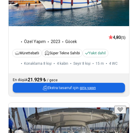
4,80
(5)
Özel Yapım
2023
Göcek
Mürettebatlı
Süper Tekne Sahibi
Yakıt dahil
Konaklama 8 kişi
4 kabin
Seyir 8 kişi
15 m
4
WC
21.929 ₺
En düşük
/
gece
Ekstra tasarruf için
giriş yapın