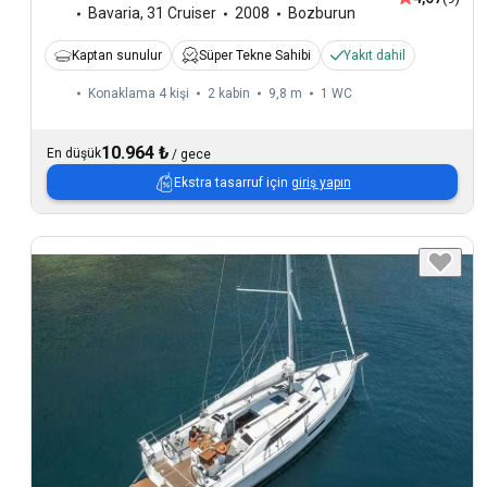
Bavaria
,
31 Cruiser
2008
Bozburun
Kaptan sunulur
Süper Tekne Sahibi
Yakıt dahil
Konaklama 4 kişi
2 kabin
9,8 m
1
WC
10.964 ₺
En düşük
/
gece
Ekstra tasarruf için
giriş yapın