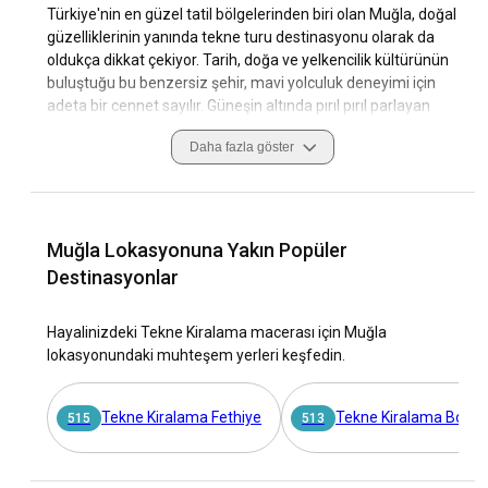
Türkiye'nin en güzel tatil bölgelerinden biri olan Muğla, doğal
güzelliklerinin yanında tekne turu destinasyonu olarak da
oldukça dikkat çekiyor. Tarih, doğa ve yelkencilik kültürünün
buluştuğu bu benzersiz şehir, mavi yolculuk deneyimi için
adeta bir cennet sayılır. Güneşin altında pırıl pırıl parlayan
denizler, tarihi koylar ve masmavi gökyüzü altında süzülen
Daha fazla göster
tekneler ise Muğla'yı tekne turu için ideal bir lokasyon haline
getiriyor.
Biz de bu metinde sizlere, Muğla'nın tekne turu
destinasyonlarından, hava ve seyir koşullarından, tarihi ve
Muğla Lokasyonuna Yakın Popüler
kültürel dokusundan ve en iyi marina ve demirleme
Destinasyonlar
yerlerinden bahsedeceğiz. Aynı zamanda, kaptanlı ve
kaptansız, mürettebatlı ve mürettebatsız tekne kiralama
Hayalinizdeki Tekne Kiralama macerası için Muğla
seçeneklerini, gerekli lisansları ve tekne turuna çıkarken
lokasyonundaki muhteşem yerleri keşfedin.
yanınıza almanız gerekenleri detaylarıyla ele alacağız.
Neden tekne kiralama için Muğla'yı seçmelisiniz?
Tekne Kiralama Fethiye
Tekne Kiralama Bodr
515
513
Muğla, tekne kiralama deneyimi için sunduğu eşsiz
güzellikler ve geniş seçenekler sayesinde dikkat çeker.