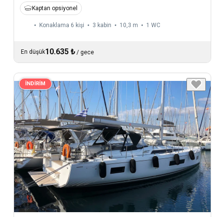
Kaptan opsiyonel
Konaklama 6 kişi
3 kabin
10,3 m
1
WC
10.635 ₺
En düşük
/
gece
İNDİRİM