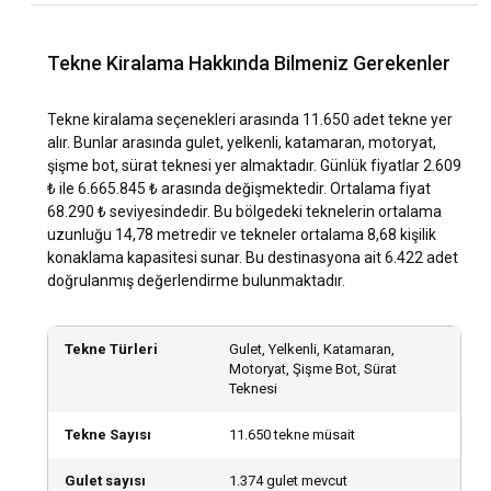
atmak hiç bu kadar kolay olmamıştı.
Tekne Kiralama Hakkında Bilmeniz Gerekenler
Neden Tekne Kiralama Bir Tercihten Öte, Bir
Deneyimdir?
Tekne kiralama seçenekleri arasında 11.650 adet tekne yer
Kiralık tekne ile geçireceğiniz her an, hayatınızın en özel ve
alır. Bunlar arasında gulet, yelkenli, katamaran, motoryat,
değerli hatıralarından biri olmaya aday. Kendi özel
şişme bot, sürat teknesi yer almaktadır. Günlük fiyatlar 2.609
alanınızda, denizin sonsuz maviliğinde kaybolmanın verdiği
₺ ile 6.665.845 ₺ arasında değişmektedir. Ortalama fiyat
o eşsiz huzur, şehir hayatının karmaşasında asla
68.290 ₺ seviyesindedir. Bu bölgedeki teknelerin ortalama
bulamayacağınız bir dinginlik sunar. Tekne kiralama, sadece
uzunluğu 14,78 metredir ve tekneler ortalama 8,68 kişilik
bir tatil aktivitesi değil; aynı zamanda ruhunuzu dinlendirme,
konaklama kapasitesi sunar. Bu destinasyona ait 6.422 adet
zihninizi arındırma ve kendinizi yeniden keşfetme
doğrulanmış değerlendirme bulunmaktadır.
yolculuğudur. Bu, kendinizi şarj etmenin ve hayata taze bir
başlangıç yapmanın en etkili ve keyifli yoludur.
Tekne Türleri
Gulet, Yelkenli, Katamaran,
Motoryat, Şişme Bot, Sürat
Teknesi
İster romantik bir kaçamak, ister ailecek huzurlu bir tatil,
Tekne Sayısı
11.650 tekne müsait
isterse de arkadaşlarınızla dolu dolu bir macera planlıyor
olun; kiralık yat seçenekleri, her türlü beklentiye ve bütçeye
Gulet sayısı
1.374 gulet mevcut
uygun geniş bir yelpaze sunar. Hayalinizdeki deniz