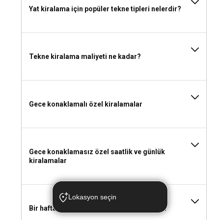
Zirvesi
Yat kiralama için popüler tekne tipleri nelerdir?
Gerçek anlamda lüks ve ayrıcalıklı bir deneyim arayanlar için
mürettebatlı yat kiralama seçeneği beklentilerinizi aşacak
bir konfor sunar. Profesyonel aşçıdan servis elemanına,
temizlik görevlisinden kaptana kadar tam donanımlı bir
Tekne kiralama maliyeti ne kadar?
ekiple, yolculuğunuz boyunca her türlü ihtiyacınız en ince
ayrıntısına kadar düşünülür. Siz sadece denizin ve tatilin
tadını çıkarırken, tüm detaylar profesyonel bir ekip
tarafından kusursuzca yönetilir. Bu, denizde geçireceğiniz
Gece konaklamalı özel kiralamalar
zamanı bir rüyaya dönüştürmenin en iyi yoludur.
Mürettebatlı tekne kiralama
hakkında daha fazla bilgi al.
Gece konaklamasız özel saatlik ve günlük
Hangi Tekneler Sizi Bekliyor? Hayalleriniz Gerçek
kiralamalar
Olsun
Kiralık tekne seçenekleri, her zevke ve ihtiyaca uygun geniş
bir yelpazede hizmet vermektedir. Hayalinizdeki tekneyi
Lokasyon seçin
bulmak için seçeneklere göz atın:
Bir haftalık yat kiralama maliyeti ne kadar?