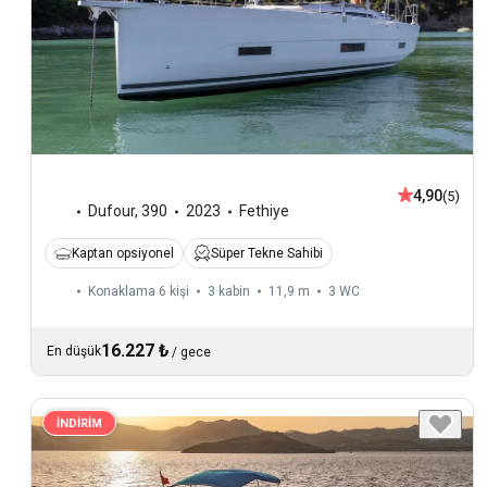
4,90
(5)
Dufour
,
390
2023
Fethiye
Kaptan opsiyonel
Süper Tekne Sahibi
Konaklama 6 kişi
3 kabin
11,9 m
3
WC
16.227 ₺
En düşük
/
gece
İNDİRİM