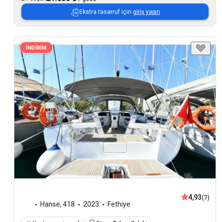
Ekstra tasarruf için
giriş yapın
İNDİRİM
4,93
(7)
Hanse
,
418
2023
Fethiye