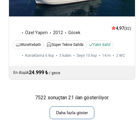
4,97
(32)
Özel Yapım
2012
Göcek
Mürettebatlı
Süper Tekne Sahibi
Yakıt dahil
Konaklama 6 kişi
3 kabin
Seyir 10 kişi
14 m
2
WC
24.999 ₺
En düşük
/
gece
7522 sonuçtan 21 ilan gösteriliyor.
Daha fazla göster