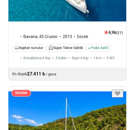
4,96
(31)
Bavaria
,
45 Cruiser
2013
Göcek
Kaptan sunulur
Süper Tekne Sahibi
Yakıt dahil
Konaklama 6 kişi
3 kabin
Seyir 6 kişi
14 m
3
WC
27.411 ₺
En düşük
/
gece
İNDİRİM