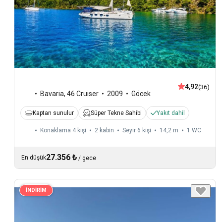
4,92
(36)
Bavaria
,
46 Cruiser
2009
Göcek
Kaptan sunulur
Süper Tekne Sahibi
Yakıt dahil
Konaklama 4 kişi
2 kabin
Seyir 6 kişi
14,2 m
1
WC
27.356 ₺
En düşük
/
gece
İNDİRİM