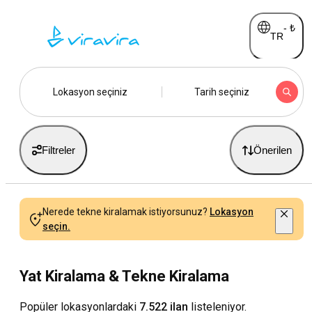
-
₺
TR
Lokasyon seçiniz
Tarih seçiniz
Filtreler
Önerilen
Nerede tekne kiralamak istiyorsunuz?
Lokasyon
seçin.
Yat Kiralama & Tekne Kiralama
Popüler lokasyonlardaki
7.522 ilan
listeleniyor.