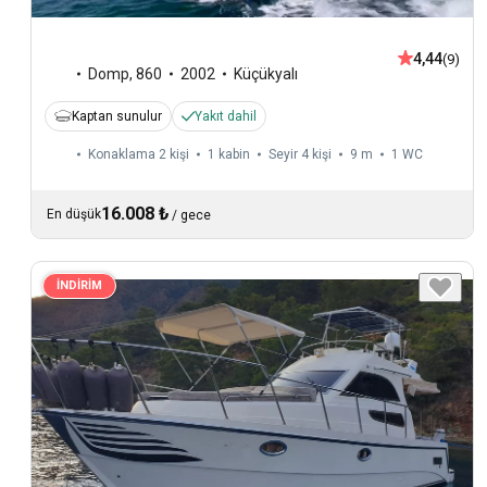
4,44
(9)
Domp
,
860
2002
Küçükyalı
Kaptan sunulur
Yakıt dahil
Konaklama 2 kişi
1 kabin
Seyir 4 kişi
9 m
1
WC
16.008 ₺
En düşük
/
gece
İNDİRİM