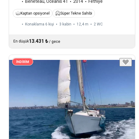
Beneteau
,
Oceanis 41
2014
Fethiye
Kaptan opsiyonel
Süper Tekne Sahibi
Konaklama 6 kişi
3 kabin
12,4 m
2
WC
13.431 ₺
En düşük
/
gece
İNDİRİM