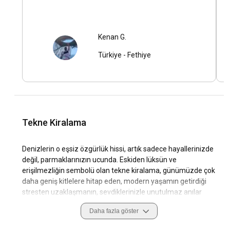
Kenan G.
Türkiye
-
Fethiye
Tekne Kiralama
Denizlerin o eşsiz özgürlük hissi, artık sadece hayallerinizde
değil, parmaklarınızın ucunda. Eskiden lüksün ve
erişilmezliğin sembolü olan tekne kiralama, günümüzde çok
daha geniş kitlelere hitap eden, modern yaşamın getirdiği
stresten uzaklaşmanın, sevdiklerinizle unutulmaz anılar
biriktirmenin veya iş hayatınıza denizin huzurlu ritmini
Daha fazla göster
katmanın en keyifli yollarından biri haline geldi. Yat kiralama
hizmetleri sayesinde, mavi suların büyülü dünyasına adım