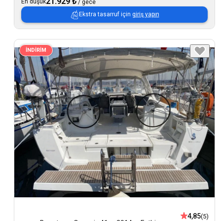
21.929 ₺
En düşük
/
gece
Ekstra tasarruf için
giriş yapın
İNDİRİM
4,85
(5)