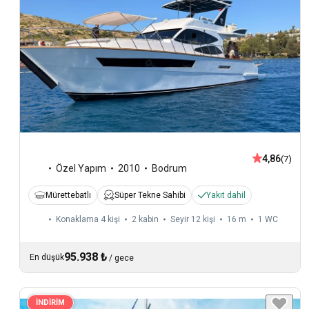
4,86
(7)
Özel Yapım
2010
Bodrum
Mürettebatlı
Süper Tekne Sahibi
Yakıt dahil
Konaklama 4 kişi
2 kabin
Seyir 12 kişi
16 m
1
WC
95.938 ₺
En düşük
/
gece
İNDİRİM