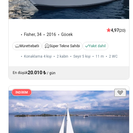
4,97
(20)
Fisher
,
34
2016
Göcek
Mürettebatlı
Süper Tekne Sahibi
Yakıt dahil
Konaklama 4 kişi
2 kabin
Seyir 5 kişi
11 m
2
WC
20.010 ₺
En düşük
/
gün
İNDİRİM