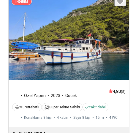
İNDİRİM
4,80
(5)
Özel Yapım
2023
Göcek
Mürettebatlı
Süper Tekne Sahibi
Yakıt dahil
Konaklama 8 kişi
4 kabin
Seyir 8 kişi
15 m
4
WC