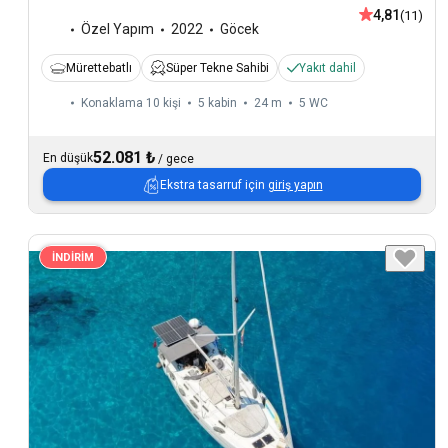
4,81
(11)
Özel Yapım
2022
Göcek
Mürettebatlı
Süper Tekne Sahibi
Yakıt dahil
Konaklama 10 kişi
5 kabin
24 m
5
WC
52.081 ₺
En düşük
/
gece
Ekstra tasarruf için
giriş yapın
İNDİRİM