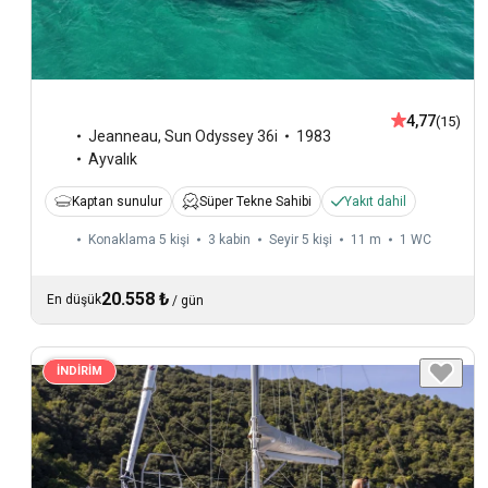
4,77
(15)
Jeanneau
,
Sun Odyssey 36i
1983
Ayvalık
Kaptan sunulur
Süper Tekne Sahibi
Yakıt dahil
Konaklama 5 kişi
3 kabin
Seyir 5 kişi
11 m
1
WC
20.558 ₺
En düşük
/
gün
İNDİRİM