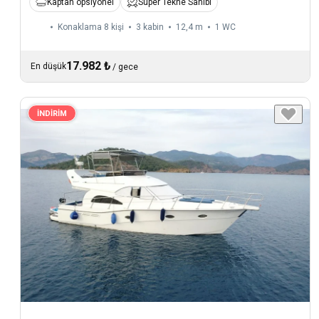
Kaptan opsiyonel
Süper Tekne Sahibi
Konaklama 8 kişi
3 kabin
12,4 m
1
WC
17.982 ₺
En düşük
/
gece
İNDİRİM