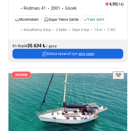
4,90
(14)
Rodman
,
41
2001
Göcek
Mürettebatlı
Süper Tekne Sahibi
Yakıt dahil
Konaklama 4 kişi
2 kabin
Seyir 6 kişi
14 m
2
WC
35.634 ₺
En düşük
/
gece
Ekstra tasarruf için
giriş yapın
İNDİRİM