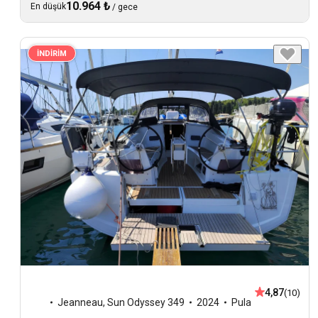
10.964 ₺
En düşük
/
gece
İNDİRİM
4,87
(10)
Jeanneau
,
Sun Odyssey 349
2024
Pula