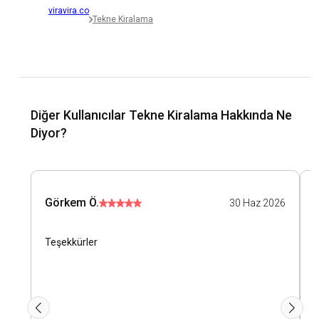
viravira.co
Tekne Kiralama
Diğer Kullanıcılar Tekne Kiralama Hakkında Ne
Diyor?
Görkem Ö.
30 Haz 2026
Teşekkürler
İ
k
s