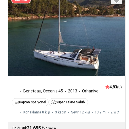
4,83
(8)
Beneteau
,
Oceanis 45
2013
Orhaniye
Kaptan opsiyonel
Süper Tekne Sahibi
Konaklama 8 kişi
3 kabin
Seyir 12 kişi
13,9 m
2
WC
21.655 ₺
En düşük
/
gece