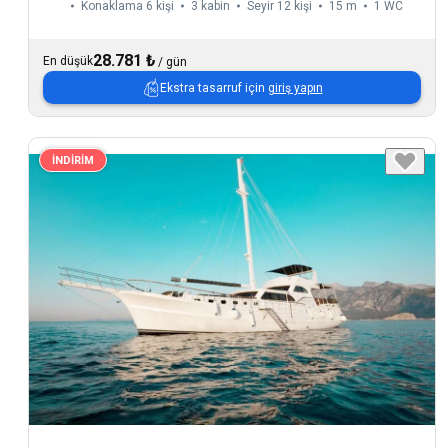
Konaklama 6 kişi
3 kabin
Seyir 12 kişi
15 m
1
WC
28.781 ₺
En düşük
/
gün
Ekstra tasarruf için
giriş yapın
İNDİRİM