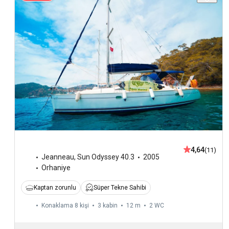
4,64
(11)
Jeanneau
,
Sun Odyssey 40.3
2005
Orhaniye
Kaptan zorunlu
Süper Tekne Sahibi
Konaklama 8 kişi
3 kabin
12 m
2
WC