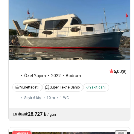
5,00
(8)
Özel Yapım
2022
Bodrum
Mürettebatlı
Süper Tekne Sahibi
Yakıt dahil
Seyir 6 kişi
10 m
1
WC
28.727 ₺
En düşük
/
gün
İNDİRİM