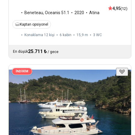
4,95
(12)
Beneteau
,
Oceanis 51.1
2020
Atina
Kaptan opsiyonel
Konaklama 12 kişi
6 kabin
15,9 m
3
WC
25.711 ₺
En düşük
/
gece
İNDİRİM