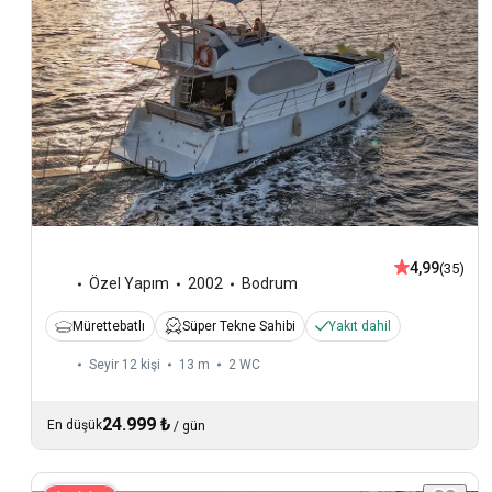
4,99
(35)
Özel Yapım
2002
Bodrum
Mürettebatlı
Süper Tekne Sahibi
Yakıt dahil
Seyir 12 kişi
13 m
2
WC
24.999 ₺
En düşük
/
gün