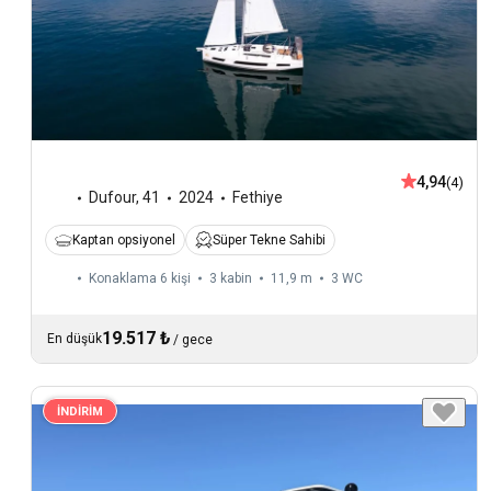
4,94
(4)
Dufour
,
41
2024
Fethiye
Kaptan opsiyonel
Süper Tekne Sahibi
Konaklama 6 kişi
3 kabin
11,9 m
3
WC
19.517 ₺
En düşük
/
gece
İNDİRİM