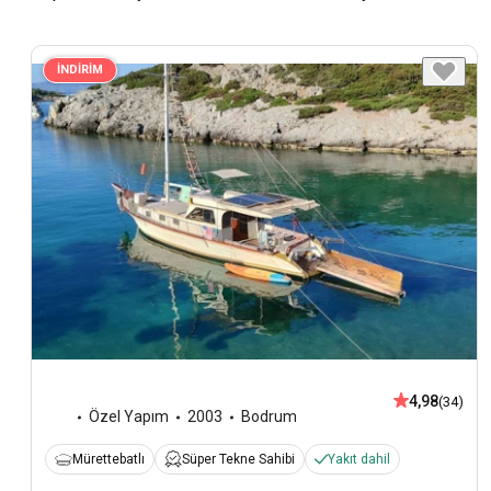
İNDİRİM
4,98
(34)
Özel Yapım
2003
Bodrum
Mürettebatlı
Süper Tekne Sahibi
Yakıt dahil