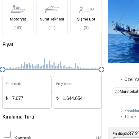
Motoryat
Sürat Teknesi
Şişme Bot
(
163
)
(
11
)
(
3
)
Fiyat
Özel Y
En düşük
En yüksek
-
Mürettebatl
₺
₺
Konaklam
Kiralama Türü
15 m
37.2
En düşük
Kaptanlı
1113