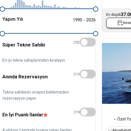
37.0
En düşük
Yapım Yılı
1990 - 2026
Kesin
292
Süper Tekne Sahibi
En iyi tekne sahiplerinden kiralayın
210
Anında Rezervasyon
Tekne sahibinin onayını beklemeden
rezervasyon yapın
219
En İyi Puanlı İlanlar
Özel Y
4 yıldızın üzerinde puana sahip ilanları
Mürettebatl