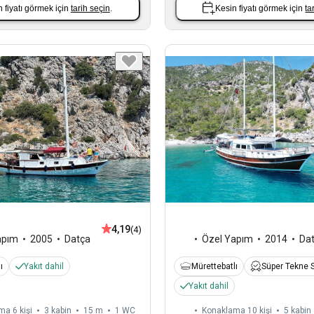
 fiyatı görmek için
tarih seçin
.
Kesin fiyatı görmek için
ta
4,19
(4)
apım
2005
Datça
Özel Yapım
2014
Da
ı
Yakıt dahil
Mürettebatlı
Süper Tekne S
Yakıt dahil
a 6 kişi
3 kabin
15 m
1
WC
Konaklama 10 kişi
5 kabin