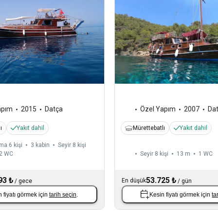
apım
2015
Datça
Özel Yapım
2007
Da
ı
Yakıt dahil
Mürettebatlı
Yakıt dahil
a 6 kişi
3 kabin
Seyir 8 kişi
2
WC
Seyir 8 kişi
13 m
1
WC
93 ₺
53.725 ₺
En düşük
/
gece
/
gün
 fiyatı görmek için
tarih seçin
.
Kesin fiyatı görmek için
ta