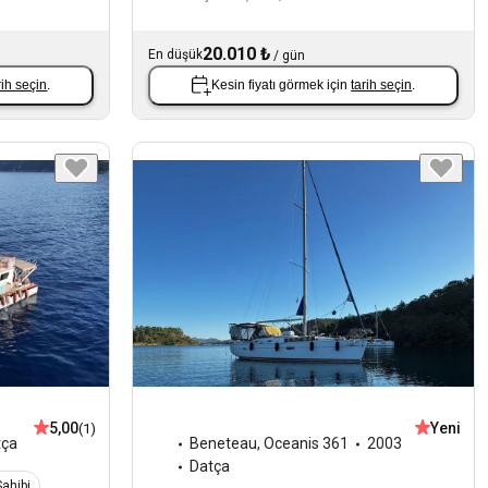
20.010 ₺
En düşük
/
gün
rih seçin
.
Kesin fiyatı görmek için
tarih seçin
.
5,00
Yeni
(1)
tça
Beneteau
,
Oceanis 361
2003
Datça
ahibi