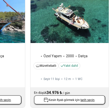
tça
Özel Yapım
2000
Datça
Mürettebatlı
Yakıt dahil
Seyir 11 kişi
12 m
1
WC
34.976 ₺
En düşük
/
gün
rih seçin
.
Kesin fiyatı görmek için
tarih seçin
.