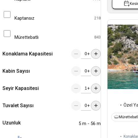
Kesin
Kaptansız
218
Mürettebatlı
843
Konaklama Kapasitesi
+
Kabin Sayısı
+
Seyir Kapasitesi
+
Tuvalet Sayısı
Özel Y
+
Mürettebatl
Uzunluk
5 m - 56 m
Konaklam