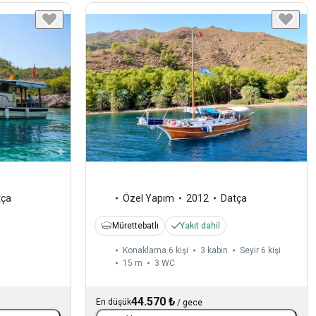
tça
Özel Yapım
2012
Datça
Mürettebatlı
Yakıt dahil
Konaklama 6 kişi
3 kabin
Seyir 6 kişi
15 m
3
WC
44.570 ₺
En düşük
/
gece