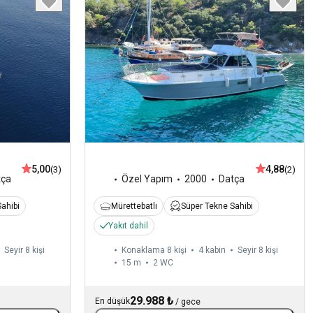
5,00
4,88
(3)
(2)
tça
Özel Yapım
2000
Datça
ahibi
Mürettebatlı
Süper Tekne Sahibi
Yakıt dahil
Seyir 8 kişi
Konaklama 8 kişi
4 kabin
Seyir 8 kişi
15 m
2
WC
29.988 ₺
En düşük
/
gece