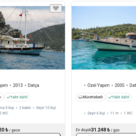
apım
2013
Datça
Özel Yapım
2005
Da
ı
Yakıt dahil
Mürettebatlı
Yakıt dahil
a 5 kişi
2 kabin
Seyir 10 kişi
2
WC
Seyir 6 kişi
11 m
1
WC
20 ₺
31.248 ₺
En düşük
/
gece
/
gün