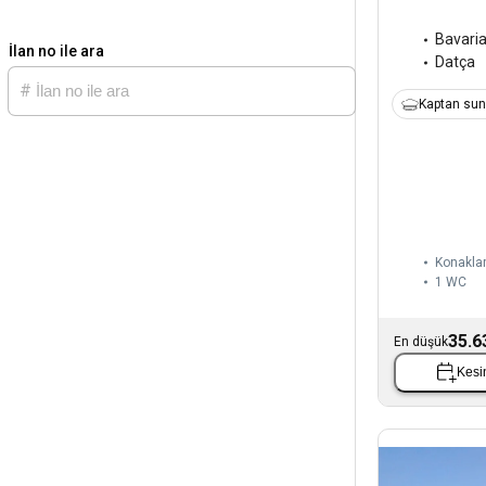
Bavari
İlan no ile ara
Datça
Kaptan sun
Konaklam
1
WC
35.6
En düşük
Kesin