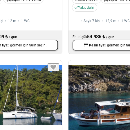
Yakıt dahil
işi
12 m
1
WC
Seyir 7 kişi
12,9 m
1
WC
09 ₺
54.986 ₺
En düşük
/
gün
/
gün
 fiyatı görmek için
tarih seçin
.
Kesin fiyatı görmek için
ta