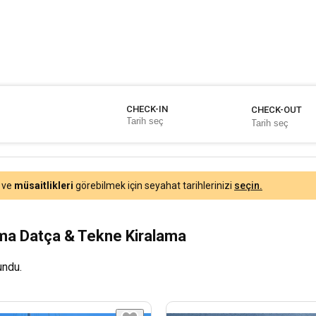
CHECK-IN
CHECK-OUT
ve
müsaitlikleri
görebilmek için seyahat tarihlerinizi
seçin.
ama Datça & Tekne Kiralama
undu.