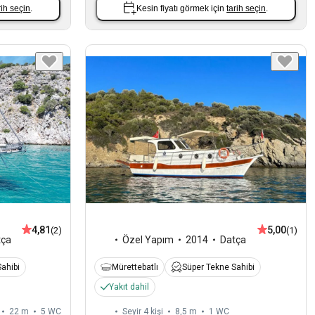
rih seçin
.
Kesin fiyatı görmek için
tarih seçin
.
4,81
5,00
(2)
(1)
tça
Özel Yapım
2014
Datça
ahibi
Mürettebatlı
Süper Tekne Sahibi
Yakıt dahil
22 m
5
WC
Seyir 4 kişi
8,5 m
1
WC