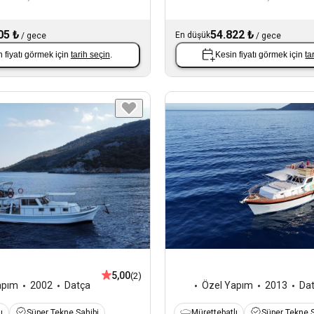
05 ₺
54.822 ₺
En düşük
/
gece
/
gece
 fiyatı görmek için
tarih seçin
.
Kesin fiyatı görmek için
ta
5,00
(2)
apım
2002
Datça
Özel Yapım
2013
Da
ı
Süper Tekne Sahibi
Mürettebatlı
Süper Tekne S