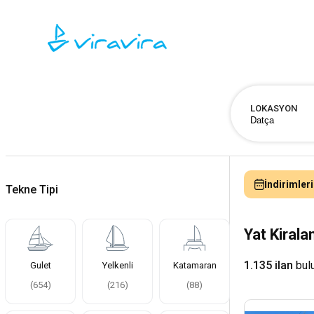
LOKASYON
İndirimleri
Tekne Tipi
Yat Kiral
1.135 ilan
bul
Gulet
Yelkenli
Katamaran
(
654
)
(
216
)
(
88
)