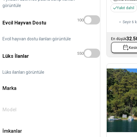
görüntüle
Yakıt dahil
100
Evcil Hayvan Dostu
Seyir 6 k
32.5
Evcil hayvan dostu ilanları görüntüle
En düşük
Kesin
550
Lüks İlanlar
Lüks ilanları görüntüle
Marka
Model
İmkanlar