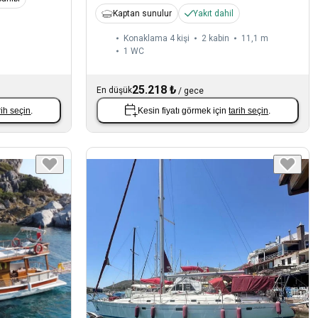
Kaptan sunulur
Yakıt dahil
Konaklama 4 kişi
2 kabin
11,1 m
1
WC
25.218 ₺
En düşük
/
gece
rih seçin
.
Kesin fiyatı görmek için
tarih seçin
.