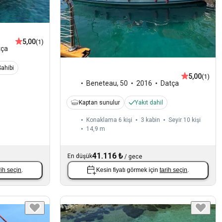
5,00
(1)
tça
ahibi
5,00
(1)
Beneteau
,
50
2016
Datça
Kaptan sunulur
Yakıt dahil
Konaklama 6 kişi
3 kabin
Seyir 10 kişi
14,9 m
41.116 ₺
En düşük
/
gece
rih seçin
.
Kesin fiyatı görmek için
tarih seçin
.