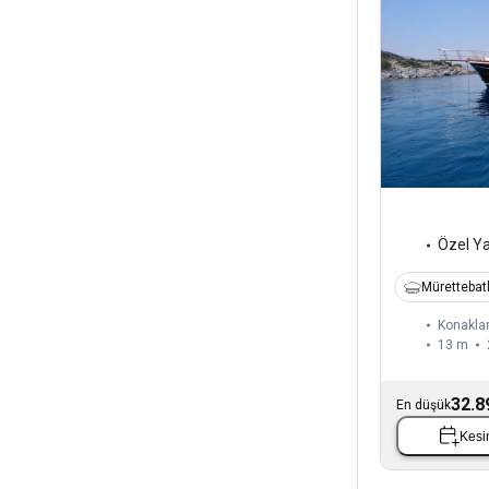
Özel Y
Mürettebatl
Konaklam
13 m
32.8
En düşük
Kesin