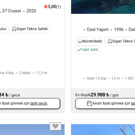
5,00
(1)
a
,
37 Cruiser
2020
ulur
Süper Tekne Sahibi
Özel Yapım
1996
Da
Mürettebatlı
Süper Tekne S
Yakıt dahil
a 4 kişi
2 kabin
11,3 m
Seyir 12 kişi
12 m
1
WC
34 ₺
29.988 ₺
En düşük
/
gece
/
gün
 fiyatı görmek için
tarih seçin
.
Kesin fiyatı görmek için
ta