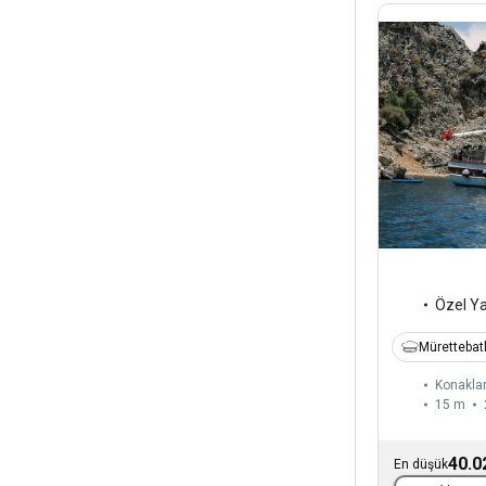
Özel Y
Mürettebatl
Konaklam
15 m
40.0
En düşük