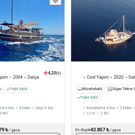
4,20
(5)
apım
2004
Datça
Özel Yapım
2020
Da
ı
Yakıt dahil
Mürettebatlı
Süper Tekne S
Yakıt dahil
a 6 kişi
3 kabin
Seyir 6 kişi
Konaklama 4 kişi
2 kabin
3
WC
12 m
2
WC
79 ₺
43.857 ₺
En düşük
/
gece
/
gece