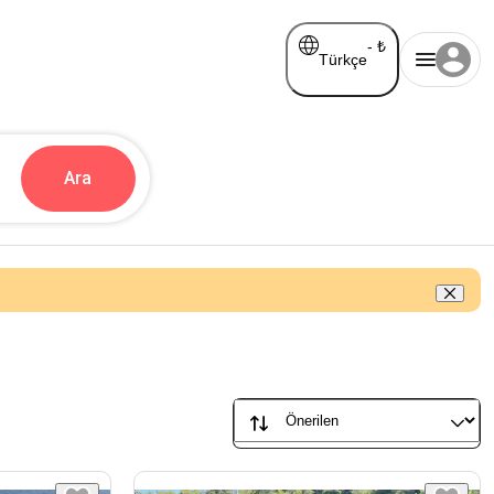
-
₺
Türkçe
Ara