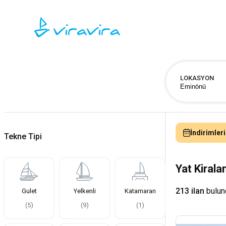
LOKASYON
İndirimleri
Tekne Tipi
Yat Kiral
213 ilan
bulun
Gulet
Yelkenli
Katamaran
(
5
)
(
9
)
(
1
)