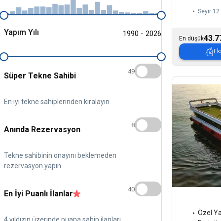
Seyir 12 
Yapım Yılı
1990 - 2026
43.7
En düşük
Ek
49
Süper Tekne Sahibi
En iyi tekne sahiplerinden kiralayın
8
Anında Rezervasyon
Tekne sahibinin onayını beklemeden
rezervasyon yapın
40
En İyi Puanlı İlanlar
Özel Y
4 yıldızın üzerinde puana sahip ilanları