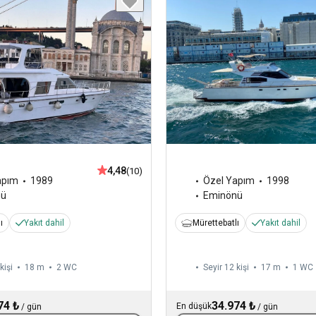
4,48
(10)
apım
1989
Özel Yapım
1998
nü
Eminönü
ı
Yakıt dahil
Mürettebatlı
Yakıt dahil
kişi
18 m
2
WC
Seyir 12 kişi
17 m
1
WC
74 ₺
34.974 ₺
En düşük
/
gün
/
gün