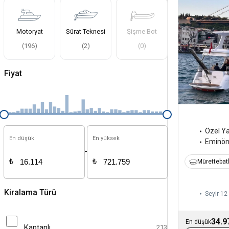
Motoryat
Sürat Teknesi
Şişme Bot
(
196
)
(
2
)
(
0
)
Fiyat
Özel Y
En düşük
En yüksek
Eminö
-
₺
₺
Mürettebatl
Kiralama Türü
Seyir 12 
34.9
En düşük
Kaptanlı
213