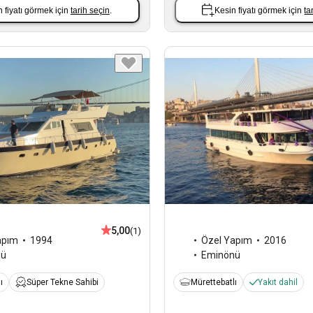
 fiyatı görmek için
tarih seçin
.
Kesin fiyatı görmek için
ta
5,00
(1)
apım
1994
Özel Yapım
2016
nü
Eminönü
ı
Süper Tekne Sahibi
Mürettebatlı
Yakıt dahil