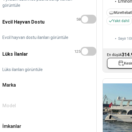
Eminö
görüntüle
Mürettebatl
58
Yakıt dahil
Evcil Hayvan Dostu
Evcil hayvan dostu ilanları görüntüle
Seyir 100
125
Lüks İlanlar
314.
En düşük
Kesin
Lüks ilanları görüntüle
Marka
Model
İmkanlar