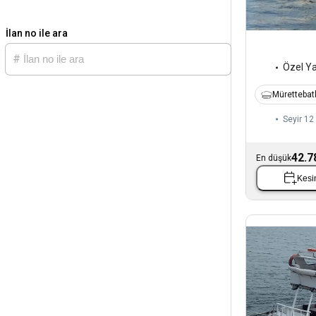
İlan no ile ara
Özel Y
Mürettebatl
Seyir 12 
42.7
En düşük
Kesin