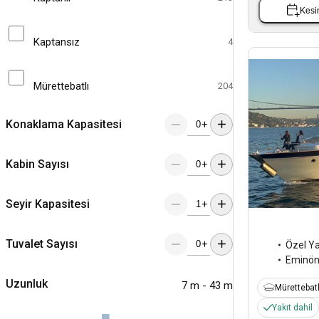
Kesin
Kaptansız
4
Mürettebatlı
204
Konaklama Kapasitesi
+
Kabin Sayısı
+
Seyir Kapasitesi
+
Tuvalet Sayısı
+
Özel Y
Eminö
Uzunluk
7 m - 43 m
Mürettebatl
Yakıt dahil