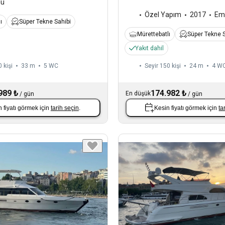
nü
Özel Yapım
2017
Em
ı
Süper Tekne Sahibi
Mürettebatlı
Süper Tekne S
Yakıt dahil
 kişi
33 m
5
WC
Seyir 150 kişi
24 m
4
W
989 ₺
174.982 ₺
En düşük
/
gün
/
gün
 fiyatı görmek için
tarih seçin
.
Kesin fiyatı görmek için
ta