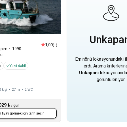
Unkapa
1,00
(1)
apım
1990
nü
Eminönü lokasyonundaki il
erdi. Arama kriterleri
ı
Yakıt dahil
Unkapanı
lokasyonundaki
görüntüleniyor.
 kişi
27 m
2
WC
029 ₺
/
gün
 fiyatı görmek için
tarih seçin
.