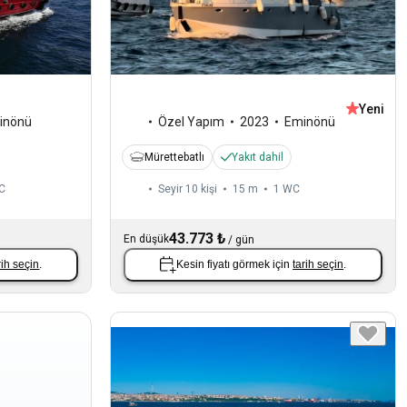
Yeni
inönü
Özel Yapım
2023
Eminönü
Mürettebatlı
Yakıt dahil
C
Seyir 10 kişi
15 m
1
WC
43.773 ₺
En düşük
/
gün
rih seçin
.
Kesin fiyatı görmek için
tarih seçin
.