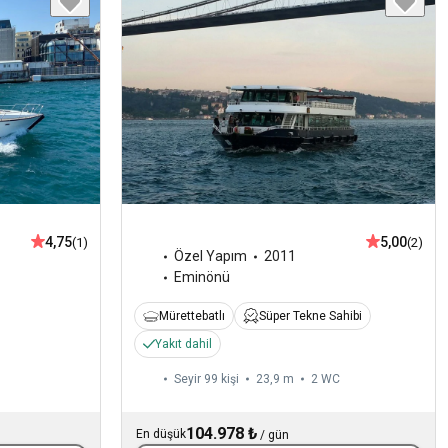
4,75
5,00
(1)
(2)
Özel Yapım
2011
Eminönü
Mürettebatlı
Süper Tekne Sahibi
Yakıt dahil
Seyir 99 kişi
23,9 m
2
WC
104.978 ₺
En düşük
/
gün