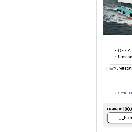
Özel Y
Eminö
Mürettebatl
Seyir 100
100.
En düşük
Kesin