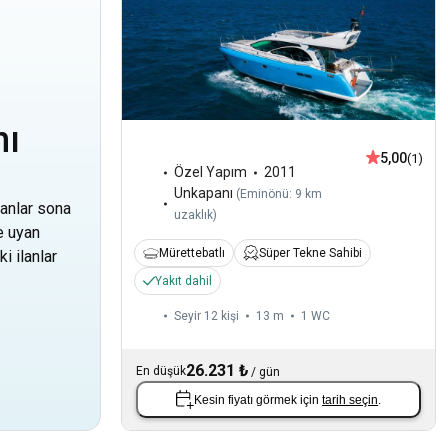
nı
5,00
(1)
Özel Yapım
2011
Unkapanı
(
Eminönü: 9 km
anlar sona
uzaklık
)
ne uyan
Mürettebatlı
Süper Tekne Sahibi
 ilanlar
Yakıt dahil
Seyir 12 kişi
13 m
1
WC
26.231 ₺
En düşük
/
gün
Kesin fiyatı görmek için
tarih seçin
.