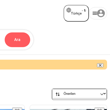
-
₺
Türkçe
Ara