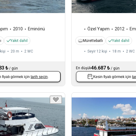
apım
2010
Eminönü
Özel Yapım
2012
Em
ı
Yakıt dahil
Mürettebatlı
Yakıt dahil
kişi
20 m
2
WC
Seyir 12 kişi
18 m
2
WC
83 ₺
46.687 ₺
En düşük
/
gün
/
gün
 fiyatı görmek için
tarih seçin
.
Kesin fiyatı görmek için
ta