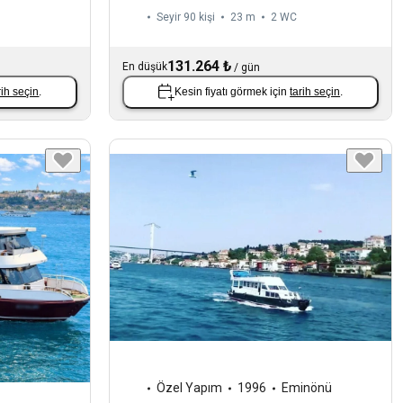
Seyir 90 kişi
23 m
2
WC
131.264 ₺
En düşük
/
gün
rih seçin
.
Kesin fiyatı görmek için
tarih seçin
.
Özel Yapım
1996
Eminönü