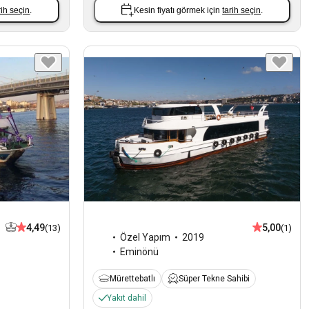
rih seçin
.
Kesin fiyatı görmek için
tarih seçin
.
4,49
5,00
(13)
(1)
Özel Yapım
2019
Eminönü
Mürettebatlı
Süper Tekne Sahibi
Yakıt dahil