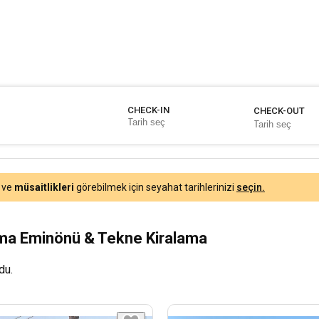
CHECK-IN
CHECK-OUT
ve
müsaitlikleri
görebilmek için seyahat tarihlerinizi
seçin.
ama Eminönü & Tekne Kiralama
du.