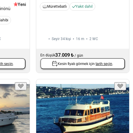
Yeni
Mürettebatlı
Yakıt dahil
inönü
ahibi
C
Seyir 34 kişi
16 m
2
WC
37.009 ₺
En düşük
/
gün
rih seçin
.
Kesin fiyatı görmek için
tarih seçin
.