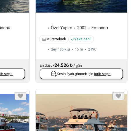
inönü
Özel Yapım
2002
Eminönü
Mürettebatlı
Yakıt dahil
Seyir 35 kişi
15 m
2
WC
24.526 ₺
En düşük
/
gün
rih seçin
.
Kesin fiyatı görmek için
tarih seçin
.