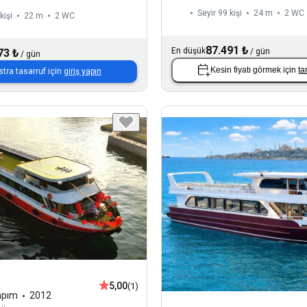
Seyir 99 kişi
24 m
2
WC
kişi
22 m
2
WC
87.491 ₺
En düşük
73 ₺
/
gün
/
gün
Kesin fiyatı görmek için
ta
stra tasarruf için
giriş yapın
5,00
(1)
apım
2012