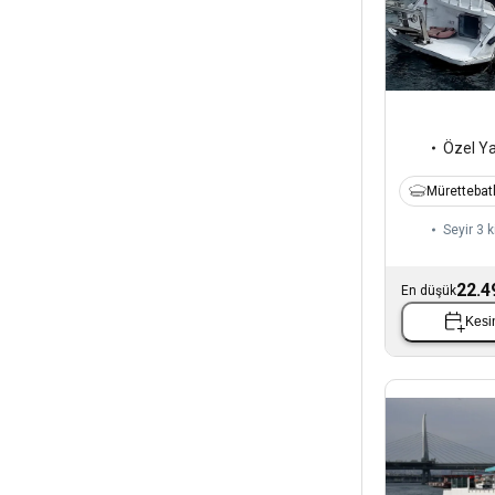
Özel Y
Mürettebatl
Seyir 3 k
22.4
En düşük
Kesin