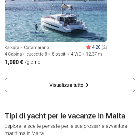
4.20
(2)
Kalkara
Catamarano
4 Cabina
cuccette 8
8 ospiti
4 WC
12,37
m
1,080 €
/giorno
Visualizza tutto
Tipi di yacht per le vacanze in Malta
Esplora le scelte pensate per la sua prossima avventura
marittima in Malta.