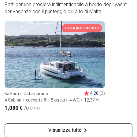
Parti per una crociera indimenticabile a bordo degli yacht
per vacanze con il punteggio più alto di Malta.
OFFERTA DI SCONTO
4.20
(2)
Kalkara
Catamarano
4 Cabina
cuccette 8
8 ospiti
4 WC
12,37
m
1,080 €
/giorno
Visualizza tutto