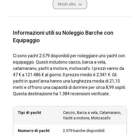
Mostri altro
equipaggio professionale impegnato a rendere il tuo viaggio
indimenticabile. Dalle celebrazioni private ai ritiri aziendali,
un noleggio di yacht con equipaggio soddisfa una varietà di
desideri di viaggio, offrendoti la flessibilità di noleggiare a
ore, giornalmente o settimanalmente. Per stimolare la tua
Informazioni utili su Noleggio Barche con
immaginazione, esploriamo le migliori rotte, cosa mettere in
Equipaggio
valigia per la tua spedizione e consigli per rendere il tuo
noleggio di yacht con equipaggio davvero straordinario.
Ci sono yacht 2.579 disponibili per noleggiare uno yacht con
equipaggio. Questi includono caicco, barca a vela,
Quali sono le destinazioni e le rotte popolari per il
catamarano, yacht a motore, motoscafo. I prezzi vanno da
noleggio di yacht con equipaggio?
47 € a 121.486 € al giorno. Il prezzo medio è 2.341 €. Gli
yacht in quest'area hanno una lunghezza media di 21,15
Sia che tu aspiri a una tranquilla fuga in spiaggia, a
metri e offrono una capacità di dormire per circa 8,99 ospiti.
un'avventura marina attiva o a un tour di esplorazione
Questa destinazione ha 1.384 recensioni verificate.
culturalmente ricco, navigare con uno yacht con equipaggio
può realizzare i tuoi sogni. Il mondo si apre con una miriade
di affascinanti destinazioni come le acque azzurre del Mar
Tipi di yacht
Caicco, Barca a vela, Catamarano,
Mediterraneo, che offrono squisite miscele di cultura, storia
Yacht a motore, Motoscafo
e bellezza paesaggistica. Cipro, rinomata per la sua
leggendaria ospitalità, vanta stupendi percorsi per noleggi di
Numero di yacht
2.579 barche disponibili
yacht con equipaggio con abbondante bellezza naturale