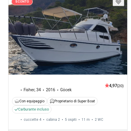
SCONTO
4,97
(20)
Fisher
,
34
2016
Göcek
Con equipaggio
Proprietario di Super Boat
Carburante incluso
cuccette 4
cabina 2
5 ospiti
11 m
2
WC