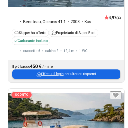
4,97
(4)
Beneteau
,
Oceanis 41.1
2003
Kas
Skipper ha offerto
Proprietario di Super Boat
Carburante incluso
cuccette 6
cabina 3
12,4 m
1
WC
450 €
Il più basso
/
notte
Effettui il login
per ulteriori risparmi.
SCONTO