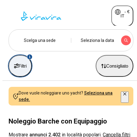
-
€
IT
Scelga una sede
Seleziona la data
1
Filtri
Consigliato
Dove vuole noleggiare uno yacht?
Seleziona una
sede.
Noleggio Barche con Equipaggio
Mostrare
annunci 2.402
in località popolari.
Cancella filtri