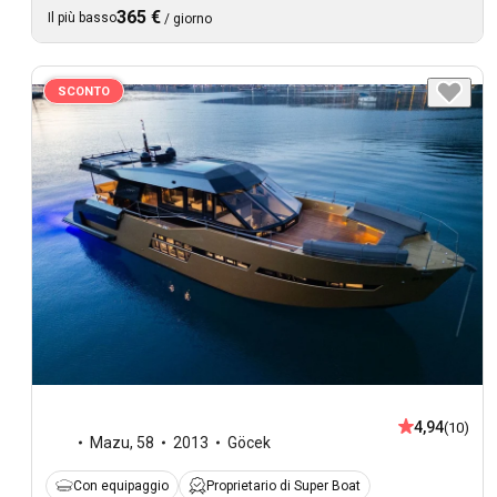
365 €
Il più basso
/
giorno
SCONTO
4,94
(10)
Mazu
,
58
2013
Göcek
Con equipaggio
Proprietario di Super Boat