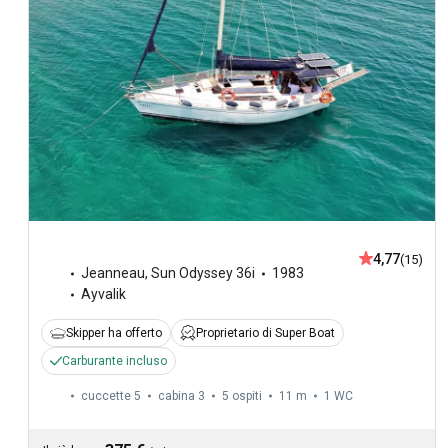
4,77
(15)
Jeanneau
,
Sun Odyssey 36i
1983
Ayvalik
Skipper ha offerto
Proprietario di Super Boat
Carburante incluso
cuccette 5
cabina 3
5 ospiti
11 m
1
WC