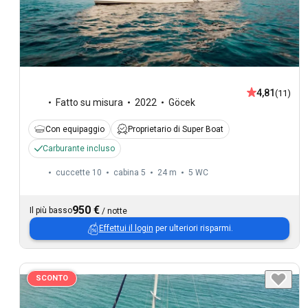
4,81
(11)
Fatto su misura
2022
Göcek
Con equipaggio
Proprietario di Super Boat
Carburante incluso
cuccette 10
cabina 5
24 m
5
WC
950 €
Il più basso
/
notte
Effettui il login
per ulteriori risparmi.
SCONTO