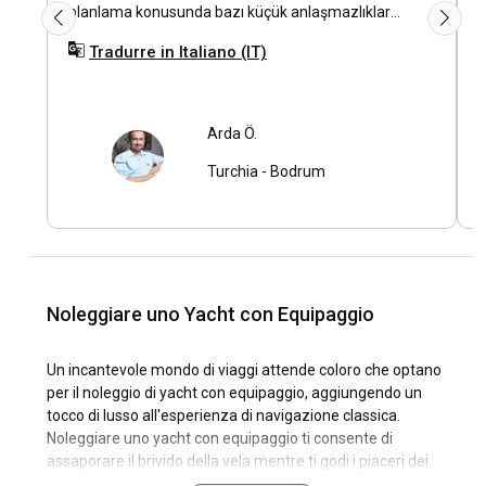
planlama konusunda bazı küçük anlaşmazlıklar
yaşandı. Bunların dışında genel deneyimimiz güzeldi
Tradurre in Italiano (IT)
ve keyifli geçti.
Arda Ö.
Turchia
-
Bodrum
Noleggiare uno Yacht con Equipaggio
Un incantevole mondo di viaggi attende coloro che optano
per il noleggio di yacht con equipaggio, aggiungendo un
tocco di lusso all'esperienza di navigazione classica.
Noleggiare uno yacht con equipaggio ti consente di
assaporare il brivido della vela mentre ti godi i piaceri dei
servizi e delle comodità di bordo premium, offerti da un