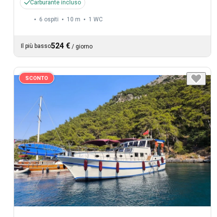
Carburante incluso
6 ospiti
10 m
1
WC
524 €
Il più basso
/
giorno
SCONTO