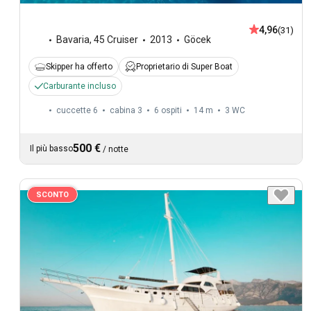
4,96
(31)
Bavaria
,
45 Cruiser
2013
Göcek
Skipper ha offerto
Proprietario di Super Boat
Carburante incluso
cuccette 6
cabina 3
6 ospiti
14 m
3
WC
500 €
Il più basso
/
notte
SCONTO