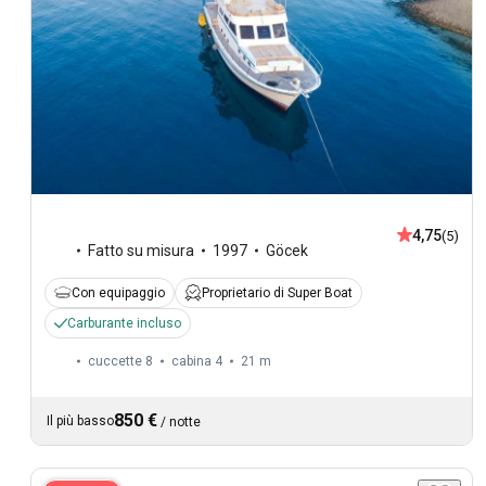
4,75
(5)
Fatto su misura
1997
Göcek
Con equipaggio
Proprietario di Super Boat
Carburante incluso
cuccette 8
cabina 4
21 m
850 €
Il più basso
/
notte