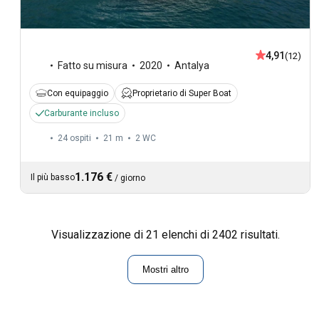
4,91
(12)
Fatto su misura
2020
Antalya
Con equipaggio
Proprietario di Super Boat
Carburante incluso
24 ospiti
21 m
2
WC
1.176 €
Il più basso
/
giorno
Visualizzazione di 21 elenchi di 2402 risultati.
Mostri altro