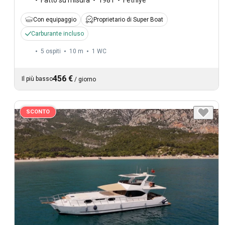
Con equipaggio
Proprietario di Super Boat
Carburante incluso
5 ospiti
10 m
1
WC
456 €
Il più basso
/
giorno
SCONTO