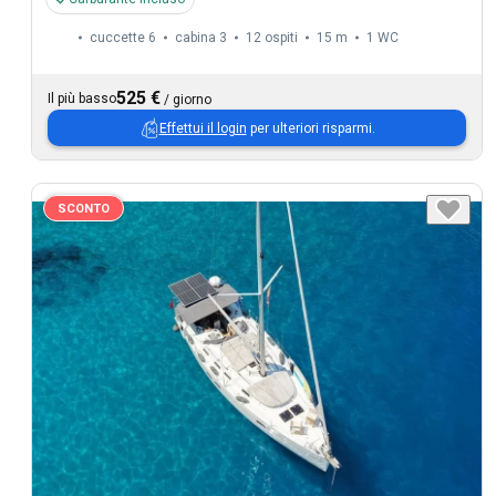
cuccette 6
cabina 3
12 ospiti
15 m
1
WC
525 €
Il più basso
/
giorno
Effettui il login
per ulteriori risparmi.
SCONTO