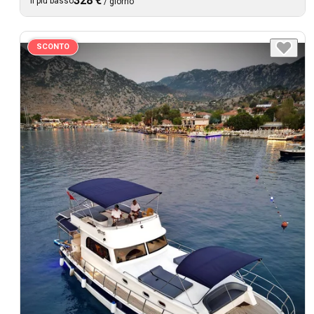
328 €
Il più basso
/
giorno
SCONTO