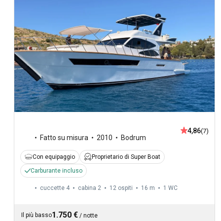
4,86
(7)
Fatto su misura
2010
Bodrum
Con equipaggio
Proprietario di Super Boat
Carburante incluso
cuccette 4
cabina 2
12 ospiti
16 m
1
WC
1.750 €
Il più basso
/
notte