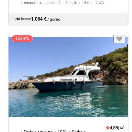
cuccette 4
cabina 2
8 ospiti
15 m
2
WC
1.064 €
Il più basso
/
giorno
SCONTO
4,88
(14)
Fatto su misura
1981
Fethiye