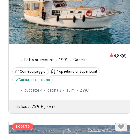
4,88
(6)
Fatto su misura
1991
Göcek
Con equipaggio
Proprietario di Super Boat
Carburante incluso
cuccette 4
cabina 2
13 m
2
WC
729 €
Il più basso
/
notte
SCONTO