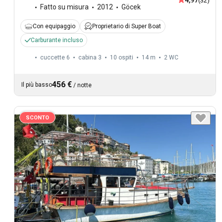
4,97
(32)
Fatto su misura
2012
Göcek
Con equipaggio
Proprietario di Super Boat
Carburante incluso
cuccette 6
cabina 3
10 ospiti
14 m
2
WC
456 €
Il più basso
/
notte
SCONTO