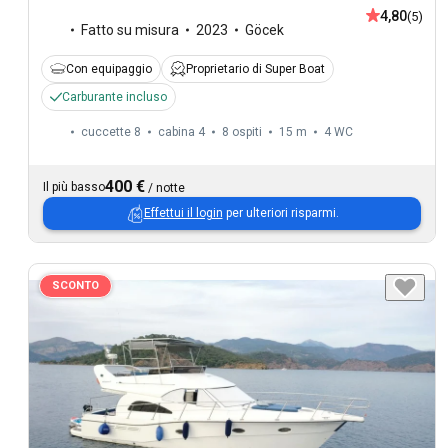
4,80
(5)
Fatto su misura
2023
Göcek
Con equipaggio
Proprietario di Super Boat
Carburante incluso
cuccette 8
cabina 4
8 ospiti
15 m
4
WC
400 €
Il più basso
/
notte
Effettui il login
per ulteriori risparmi.
SCONTO