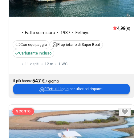
4,98
(8)
Fatto su misura
1987
Fethiye
Con equipaggio
Proprietario di Super Boat
Carburante incluso
11 ospiti
12 m
1
WC
547 €
Il più basso
/
giorno
Effettui il login
per ulteriori risparmi.
SCONTO