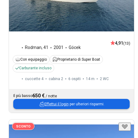
4,91
(13)
Rodman
,
41
2001
Göcek
Con equipaggio
Proprietario di Super Boat
Carburante incluso
cuccette 4
cabina 2
6 ospiti
14 m
2
WC
650 €
Il più basso
/
notte
Effettui il login
per ulteriori risparmi.
SCONTO