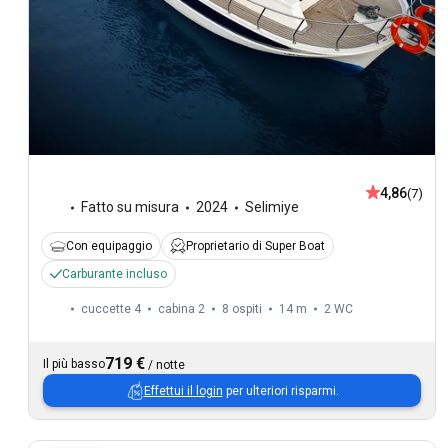
4,86
(7)
Fatto su misura
2024
Selimiye
Con equipaggio
Proprietario di Super Boat
Carburante incluso
cuccette 4
cabina 2
8 ospiti
14 m
2
WC
719 €
Il più basso
/
notte
Effettui il login
per ulteriori risparmi.