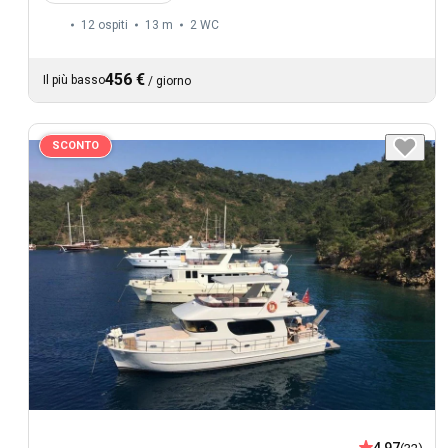
12 ospiti
13 m
2
WC
456 €
Il più basso
/
giorno
SCONTO