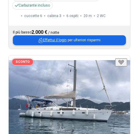
Carburante incluso
cuccette 6
cabina 3
6 ospiti
20 m
2
WC
2.000 €
Il più basso
/
notte
Effettui il login
per ulteriori risparmi.
SCONTO