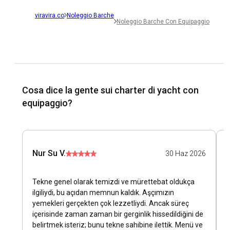
viravira.co
Noleggio Barche
Noleggio Barche Con Equipaggio
Cosa dice la gente sui charter di yacht con
equipaggio?
Nur Su V.
D
30 Haz 2026
Tekne genel olarak temizdi ve mürettebat oldukça
T
ilgiliydi, bu açıdan memnun kaldık. Aşçımızın
yemekleri gerçekten çok lezzetliydi. Ancak süreç
içerisinde zaman zaman bir gerginlik hissedildiğini de
belirtmek isteriz; bunu tekne sahibine ilettik. Menü ve