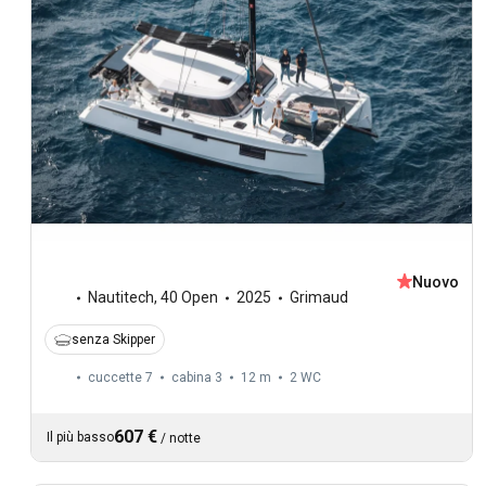
Nuovo
Nautitech
,
40 Open
2025
Grimaud
senza Skipper
cuccette 7
cabina 3
12 m
2
WC
607 €
Il più basso
/
notte