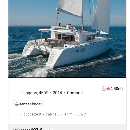
4,50
(2)
Lagoon
,
450F
2014
Grimaud
senza Skipper
cuccette 8
cabina 3
14 m
3
WC