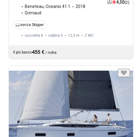
4,50
(2)
Beneteau
,
Oceanis 41.1
2018
Grimaud
senza Skipper
cuccette 6
cabina 3
12,3 m
2
WC
455 €
Il più basso
/
notte