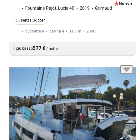
Nuovo
Fountaine Pajot
,
Lucia 40
2019
Grimaud
senza Skipper
cuccette 8
cabina 4
11,7 m
2
WC
577 €
Il più basso
/
notte