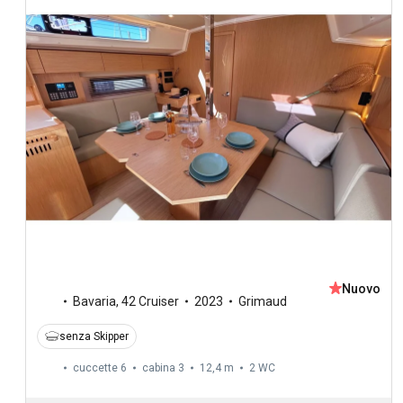
Nuovo
Bavaria
,
42 Cruiser
2023
Grimaud
senza Skipper
cuccette 6
cabina 3
12,4 m
2
WC