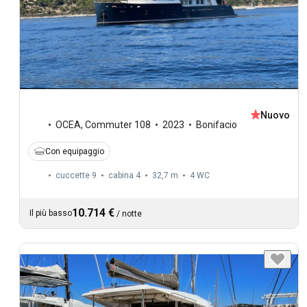
Nuovo
OCEA
,
Commuter 108
2023
Bonifacio
Con equipaggio
cuccette 9
cabina 4
32,7 m
4
WC
10.714 €
Il più basso
/
notte