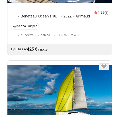
4,99
(1)
Beneteau
,
Oceanis 38.1
2022
Grimaud
senza Skipper
cuccette 6
cabina 3
11,5 m
2
WC
425 €
Il più basso
/
notte