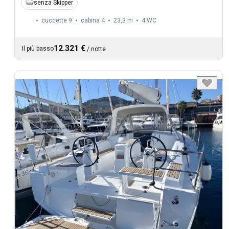
senza Skipper
cuccette 9
cabina 4
23,3 m
4
WC
12.321 €
Il più basso
/
notte