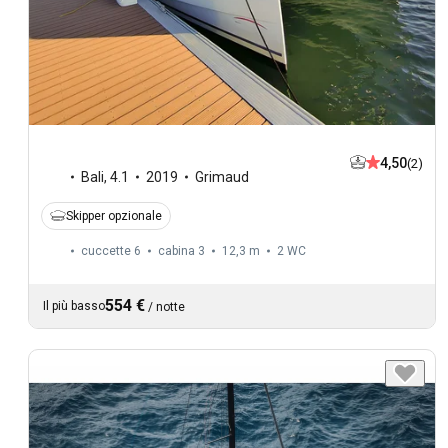
4,50
(2)
Bali
,
4.1
2019
Grimaud
Skipper opzionale
cuccette 6
cabina 3
12,3 m
2
WC
554 €
Il più basso
/
notte