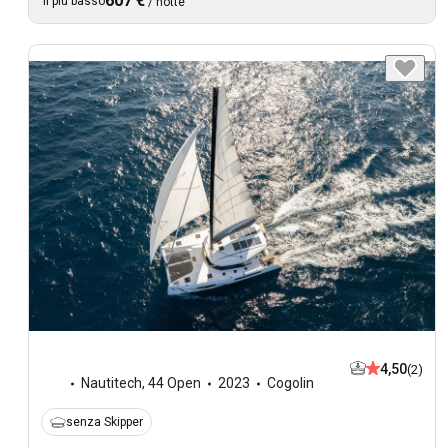
607 €
Il più basso
/
notte
4,50
(2)
Nautitech
,
44 Open
2023
Cogolin
senza Skipper