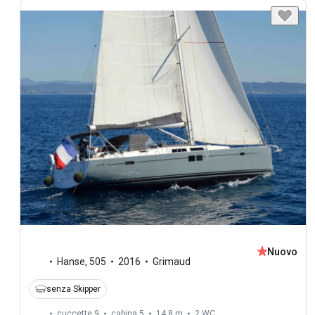
Nuovo
Hanse
,
505
2016
Grimaud
senza Skipper
cuccette 9
cabina 5
14,8 m
2
WC