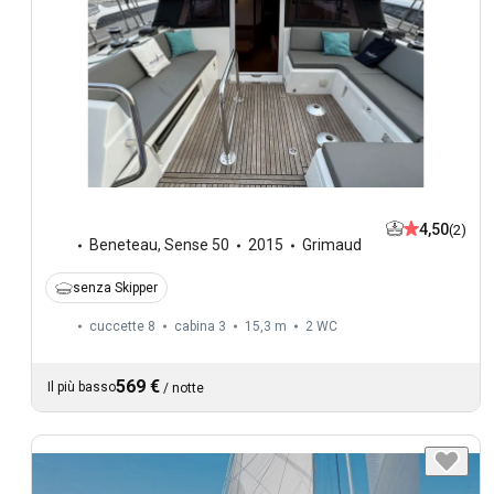
4,50
(2)
Beneteau
,
Sense 50
2015
Grimaud
senza Skipper
cuccette 8
cabina 3
15,3 m
2
WC
569 €
Il più basso
/
notte