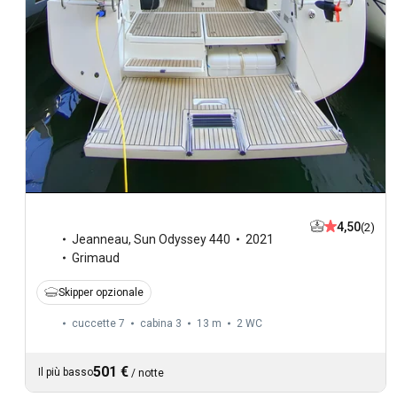
4,50
(2)
Jeanneau
,
Sun Odyssey 440
2021
Grimaud
Skipper opzionale
cuccette 7
cabina 3
13 m
2
WC
501 €
Il più basso
/
notte