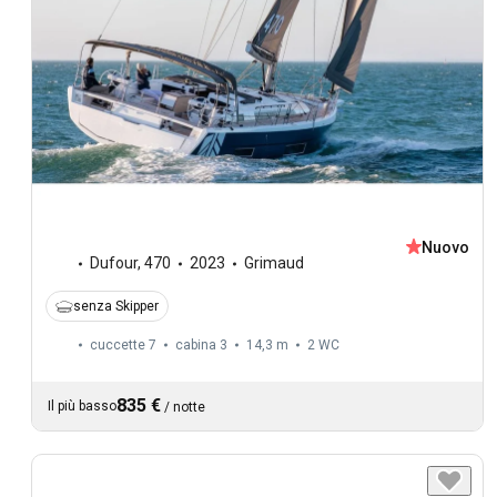
Nuovo
Dufour
,
470
2023
Grimaud
senza Skipper
cuccette 7
cabina 3
14,3 m
2
WC
835 €
Il più basso
/
notte