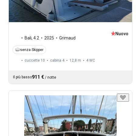
Nuovo
Bali
,
4.2
2025
Grimaud
senza Skipper
cuccette 10
cabina 4
12,8 m
4
WC
911 €
Il più basso
/
notte