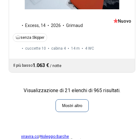
Nuovo
Excess
,
14
2026
Grimaud
senza Skipper
cuccette 10
cabina 4
14 m
4
WC
1.063 €
Il più basso
/
notte
Visualizzazione di 21 elenchi di 965 risultati.
Mostri altro
viravira.co
Noleggio Barche