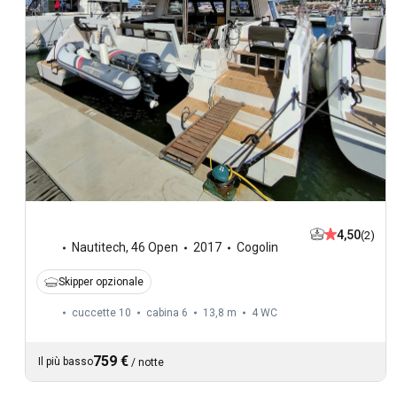
4,50
(2)
Nautitech
,
46 Open
2017
Cogolin
Skipper opzionale
cuccette 10
cabina 6
13,8 m
4
WC
759 €
Il più basso
/
notte