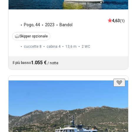
4,63
(1)
Pogo
,
44
2023
Bandol
Skipper opzionale
cuccette 8
cabina 4
13,6 m
2
WC
1.055 €
Il più basso
/
notte