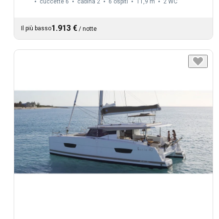
cuccette 6
cabina 2
6 ospiti
11,9 m
2
WC
1.913 €
Il più basso
/
notte