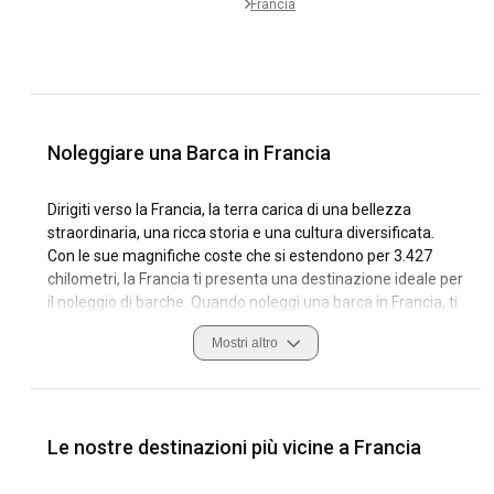
Francia
Noleggiare una Barca in Francia
Dirigiti verso la Francia, la terra carica di una bellezza
straordinaria, una ricca storia e una cultura diversificata.
Con le sue magnifiche coste che si estendono per 3.427
chilometri, la Francia ti presenta una destinazione ideale per
il noleggio di barche. Quando noleggi una barca in Francia, ti
iscrivi a un'esplorazione preziosa di villaggi pittoreschi, città
Mostri altro
scintillanti e bellissime isole nascoste nel cuore della natura.
Navigare in Francia offre un'esplorazione unica delle sue
diverse regioni costiere, ciascuna con il proprio fascino
unico. Dalla selvaggia costa atlantica alle serene acque del
Le nostre destinazioni più vicine a Francia
Mediterraneo, la Francia è ricca di porti turistici, spiagge
sabbiose e calette appartate. I numerosi porti lungo la costa