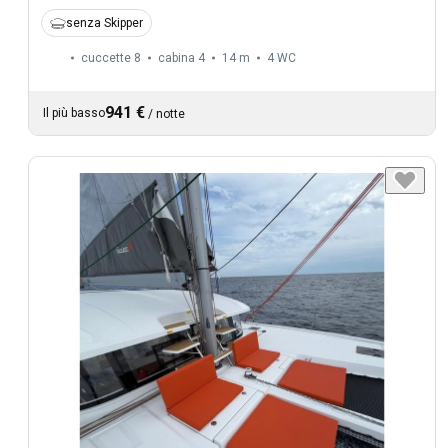
senza Skipper
cuccette 8
cabina 4
14 m
4
WC
941 €
Il più basso
/
notte