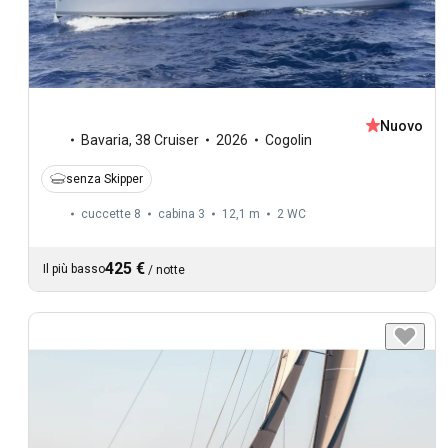
Nuovo
Bavaria
,
38 Cruiser
2026
Cogolin
senza Skipper
cuccette 8
cabina 3
12,1 m
2
WC
425 €
Il più basso
/
notte