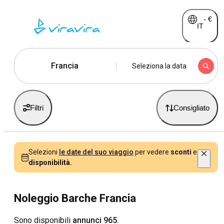
-
€
IT
Francia
Seleziona la data
Filtri
Consigliato
Selezioni
le date del suo viaggio
per vedere
sconti
e
disponibilità.
Noleggio Barche Francia
Sono disponibili
annunci 965
.