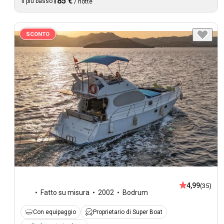
185 €
Il più basso
/
notte
SCONTO
4,99
(35)
Fatto su misura
2002
Bodrum
Con equipaggio
Proprietario di Super Boat