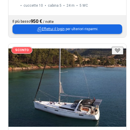
cuccette 10
cabina 5
24 m
5
WC
950 €
Il più basso
/
notte
Effettui il login
per ulteriori risparmi.
SCONTO