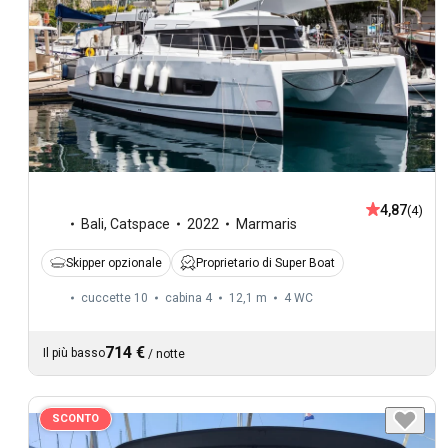
4,87
(4)
Bali
,
Catspace
2022
Marmaris
Skipper opzionale
Proprietario di Super Boat
cuccette 10
cabina 4
12,1 m
4
WC
714 €
Il più basso
/
notte
SCONTO