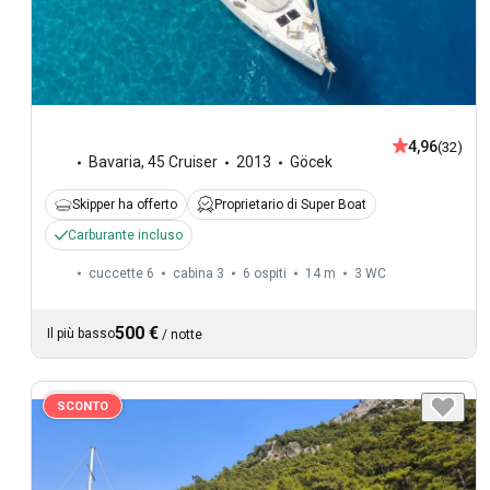
4,96
(32)
Bavaria
,
45 Cruiser
2013
Göcek
Skipper ha offerto
Proprietario di Super Boat
Carburante incluso
cuccette 6
cabina 3
6 ospiti
14 m
3
WC
500 €
Il più basso
/
notte
SCONTO