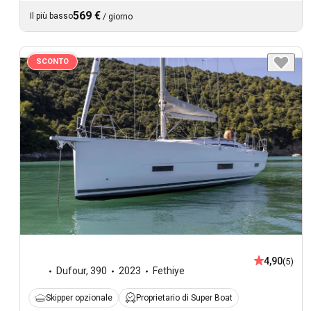
569 €
Il più basso
/
giorno
SCONTO
4,90
(5)
Dufour
,
390
2023
Fethiye
Skipper opzionale
Proprietario di Super Boat