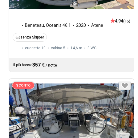
4,94
(16)
Beneteau
,
Oceanis 46.1
2020
Atene
senza Skipper
cuccette 10
cabina 5
14,6 m
3
WC
357 €
Il più basso
/
notte
SCONTO