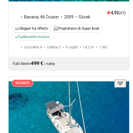
4,92
(37)
Bavaria
,
46 Cruiser
2009
Göcek
Skipper ha offerto
Proprietario di Super Boat
Carburante incluso
cuccette 4
cabina 2
6 ospiti
14,2 m
1
WC
499 €
Il più basso
/
notte
SCONTO