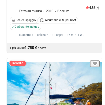
4,86
(7)
Fatto su misura
2010
Bodrum
Con equipaggio
Proprietario di Super Boat
Carburante incluso
cuccette 4
cabina 2
12 ospiti
16 m
1
WC
1.750 €
Il più basso
/
notte
SCONTO