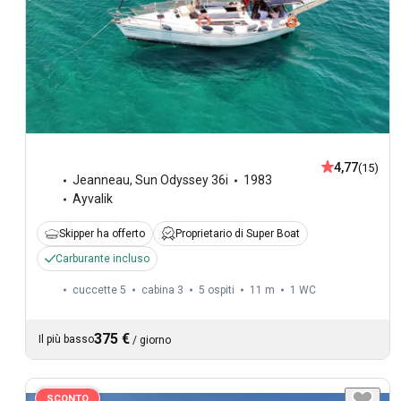
4,77
(15)
Jeanneau
,
Sun Odyssey 36i
1983
Ayvalik
Skipper ha offerto
Proprietario di Super Boat
Carburante incluso
cuccette 5
cabina 3
5 ospiti
11 m
1
WC
375 €
Il più basso
/
giorno
SCONTO