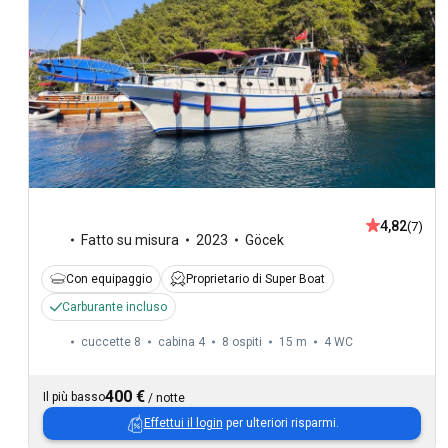
4,82
(7)
Fatto su misura
2023
Göcek
Con equipaggio
Proprietario di Super Boat
Carburante incluso
cuccette 8
cabina 4
8 ospiti
15 m
4
WC
400 €
Il più basso
/
notte
Effettui il login
per ulteriori risparmi.