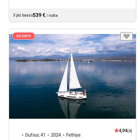
539 €
Il più basso
/
notte
SCONTO
4,94
(4)
Dufour
,
41
2024
Fethiye