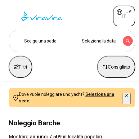
-
€
IT
Scelga una sede
Seleziona la data
Filtri
Consigliato
Dove vuole noleggiare uno yacht?
Seleziona una
sede.
Noleggio Barche
Mostrare
annunci 7.509
in località popolari.