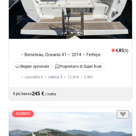
4,85
(5)
Beneteau
,
Oceanis 41
2014
Fethiye
Skipper opzionale
Proprietario di Super Boat
cuccette 6
cabina 3
12,4 m
2
WC
245 €
Il più basso
/
notte
SCONTO