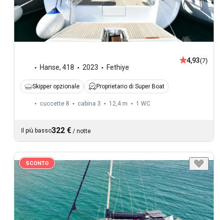
4,93
(7)
Hanse
,
418
2023
Fethiye
Skipper opzionale
Proprietario di Super Boat
cuccette 8
cabina 3
12,4 m
1
WC
322 €
Il più basso
/
notte
SCONTO