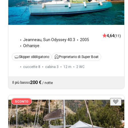
4,64
(11)
Jeanneau
,
Sun Odyssey 40.3
2005
Orhaniye
Skipper obbligatorio
Proprietario di Super Boat
cuccette 8
cabina 3
12 m
2
WC
200 €
Il più basso
/
notte
SCONTO