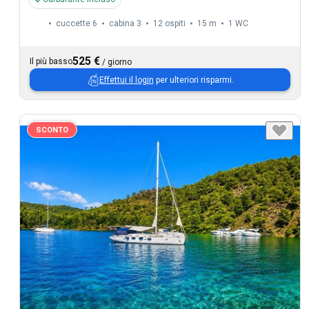
cuccette 6
cabina 3
12 ospiti
15 m
1
WC
525 €
Il più basso
/
giorno
Effettui il login
per ulteriori risparmi.
SCONTO