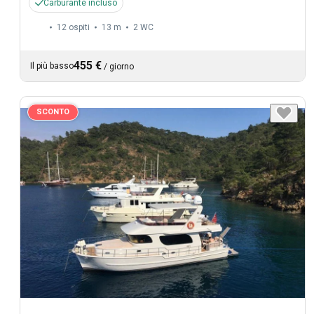
Carburante incluso
12 ospiti
13 m
2
WC
455 €
Il più basso
/
giorno
SCONTO