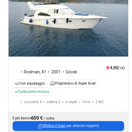
4,90
(14)
Rodman
,
41
2001
Göcek
Con equipaggio
Proprietario di Super Boat
Carburante incluso
cuccette 4
cabina 2
6 ospiti
14 m
2
WC
650 €
Il più basso
/
notte
Effettui il login
per ulteriori risparmi.