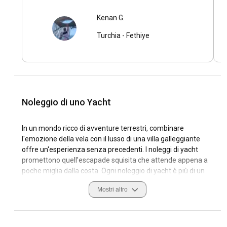
Kenan G.
Turchia
-
Fethiye
Noleggio di uno Yacht
In un mondo ricco di avventure terrestri, combinare
l'emozione della vela con il lusso di una villa galleggiante
offre un'esperienza senza precedenti. I noleggi di yacht
promettono quell'escapade squisita che attende appena a
poche miglia dalla costa. Ogni noleggio di yacht è più di un
semplice affitto di barche; è un viaggio in un mondo di
Mostri altro
libertà, eleganza e incanto.
Quali sono le destinazioni e le rotte popolari per il