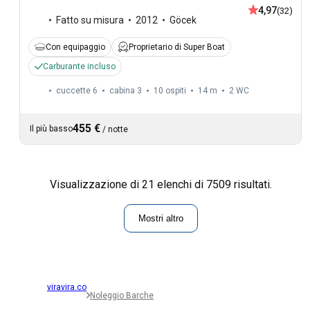
4,97
(32)
Fatto su misura
2012
Göcek
Con equipaggio
Proprietario di Super Boat
Carburante incluso
cuccette 6
cabina 3
10 ospiti
14 m
2
WC
455 €
Il più basso
/
notte
Visualizzazione di 21 elenchi di 7509 risultati.
Mostri altro
viravira.co
Noleggio Barche