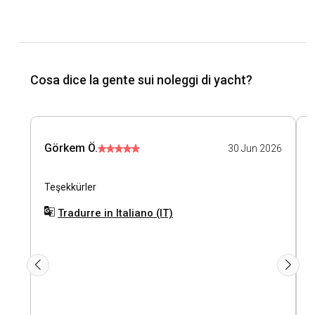
Cosa dice la gente sui noleggi di yacht?
Görkem Ö.
30 Jun 2026
Teşekkürler
İ
k
Tradurre in Italiano (IT)
s