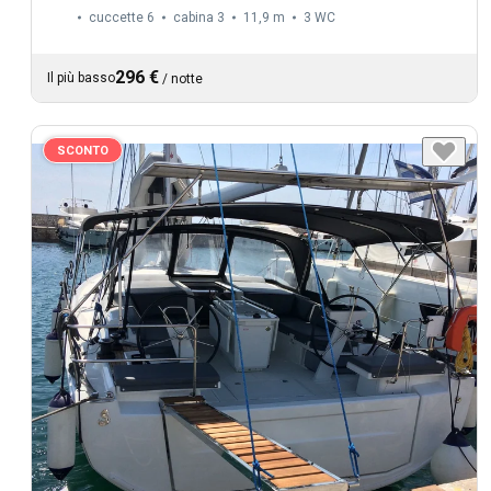
cuccette 6
cabina 3
11,9 m
3
WC
296 €
Il più basso
/
notte
SCONTO