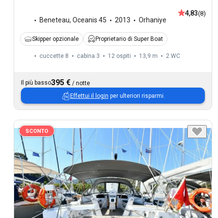
4,83
(8)
Beneteau
,
Oceanis 45
2013
Orhaniye
Skipper opzionale
Proprietario di Super Boat
cuccette 8
cabina 3
12 ospiti
13,9 m
2
WC
395 €
Il più basso
/
notte
Effettui il login
per ulteriori risparmi.
SCONTO