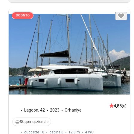
SCONTO
4,85
(6)
Lagoon
,
42
2023
Orhaniye
Skipper opzionale
cuccette 10
cabina 6
12,8 m
4
WC