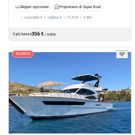
Skipper opzionale
Proprietario di Super Boat
cuccette 6
cabina 3
11,9 m
3
WC
356 €
Il più basso
/
notte
SCONTO