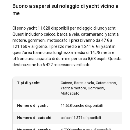
noleggio di yacht?
Buono a sapersi sul noleggio di yacht vicino a
Il fascino del noleggio di yacht ha catturato viaggiatori in
me
tutto il mondo, con una ricchezza di destinazioni da
esplorare. Le mete mediterranee come Grecia, Croazia e
Ci sono yacht 11.628 disponibili per noleggio di uno yacht.
Italia promettono mari azzurri e un ricco patrimonio, mentre
Questi includono caicco, barca a vela, catamarano, yacht a
le isole idilliache dei Caraibi come le Isole Vergini Britanniche
motore, gommoni, motoscafo. I prezzi vanno da 47 € a
e Saint Martin vantano spiagge incontaminate e reef
121.160 € al giorno. Il prezzo medio è 1.241 €. Gli yacht in
vibranti. Più lontano, i paradisi esotici del Pacifico del Sud
quest'area hanno una lunghezza media di 14,78 metri e
come Tahiti e Fiji presentano sequenze da cartolina di isole
offrono una capacità di dormire per circa 8,68 ospiti. Questa
smeraldo immerse in mari zaffiro, mentre le isole sabbiose
destinazione ha 6.422 recensioni verificate.
della Florida e delle Bahamas offrono introduzioni perfette
per i principianti che vogliono noleggiare uno yacht. Questi
yacht a noleggio ampliano gli orizzonti, trasportandoti in un
Tipi di yacht
Caicco, Barca a vela, Catamarano,
viaggio attraverso rotte incantevoli.
Yacht a motore, Gommoni,
Motoscafo
Qual è il momento migliore per noleggiare uno
yacht?
Numero di yacht
11.628 barche disponibili
La tua esperienza quando noleggi una barca può variare
Numero di caicchi
caicchi 1.371 disponibili
notevolmente a seconda del periodo dell'anno. Il
Mediterraneo ribolle di attività nei mesi estivi caldi, offrendo
Numero di barche
4.700 barche a vela disponibili