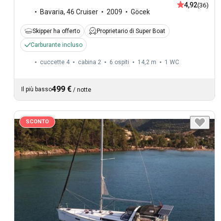
4,92
(36)
Bavaria
,
46 Cruiser
2009
Göcek
Skipper ha offerto
Proprietario di Super Boat
Carburante incluso
cuccette 4
cabina 2
6 ospiti
14,2 m
1
WC
499 €
Il più basso
/
notte
SCONTO