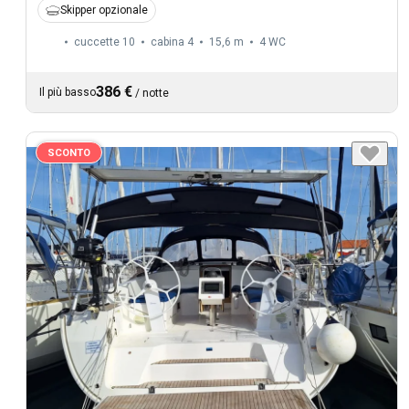
Skipper opzionale
cuccette 10
cabina 4
15,6 m
4
WC
386 €
Il più basso
/
notte
SCONTO