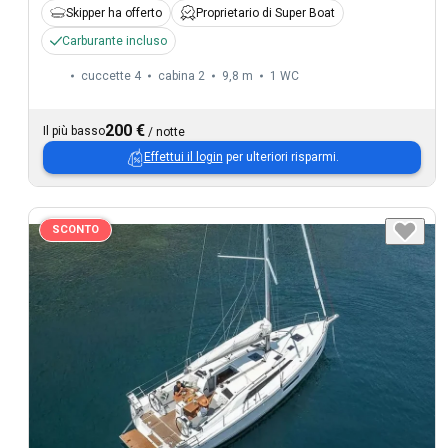
Skipper ha offerto
Proprietario di Super Boat
Carburante incluso
cuccette 4
cabina 2
9,8 m
1
WC
200 €
Il più basso
/
notte
Effettui il login
per ulteriori risparmi.
SCONTO