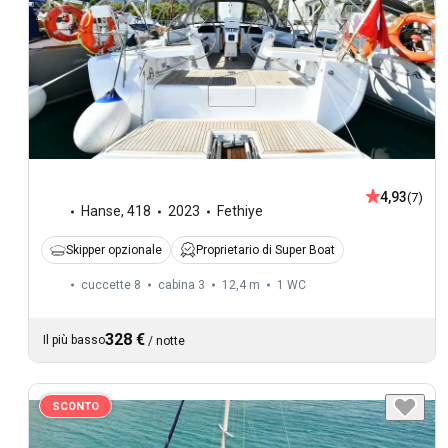
4,93
(7)
Hanse
,
418
2023
Fethiye
Skipper opzionale
Proprietario di Super Boat
cuccette 8
cabina 3
12,4 m
1
WC
328 €
Il più basso
/
notte
SCONTO