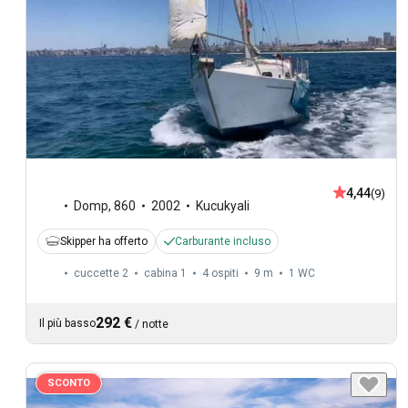
4,44
(9)
Domp
,
860
2002
Kucukyali
Skipper ha offerto
Carburante incluso
cuccette 2
cabina 1
4 ospiti
9 m
1
WC
292 €
Il più basso
/
notte
SCONTO