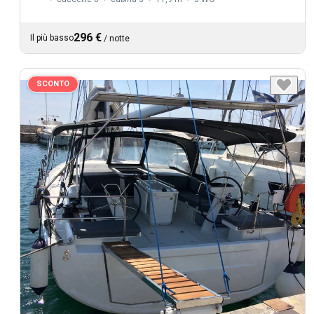
296 €
Il più basso
/
notte
SCONTO