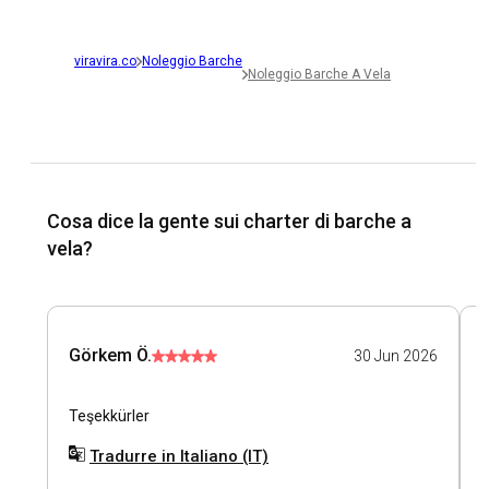
viravira.co
Noleggio Barche
Noleggio Barche A Vela
Cosa dice la gente sui charter di barche a
vela?
Görkem Ö.
30 Jun 2026
Teşekkürler
İ
k
Tradurre in Italiano (IT)
s