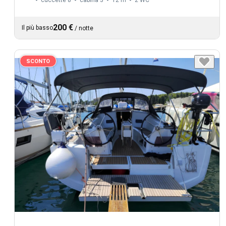
cuccette 8
cabina 3
12 m
2
WC
200 €
Il più basso
/
notte
SCONTO