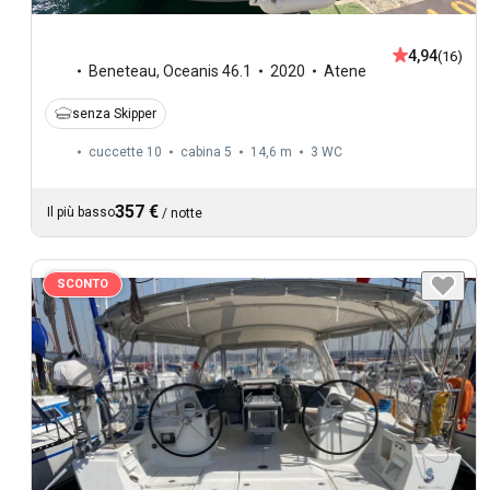
4,94
(16)
Beneteau
,
Oceanis 46.1
2020
Atene
senza Skipper
cuccette 10
cabina 5
14,6 m
3
WC
357 €
Il più basso
/
notte
SCONTO