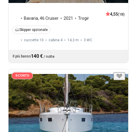
4,55
(18)
Bavaria
,
46 Cruiser
2021
Trogir
Skipper opzionale
cuccette 10
cabina 4
14,3 m
3
WC
140 €
Il più basso
/
notte
SCONTO