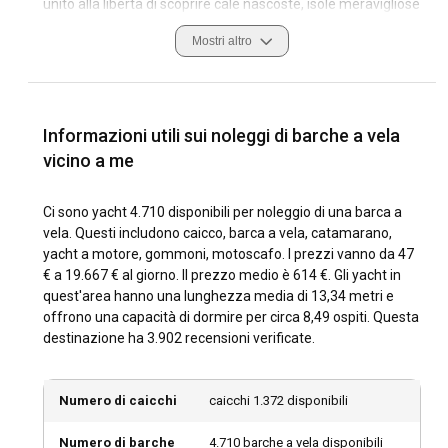
unito alla libertà di scoprire cale nascoste, isole meravigliose
e città vivaci, rende il noleggio di una barca a vela la scelta
Mostri altro
ideale per una vacanza indimenticabile. Che sia una
navigazione di qualche ora per ammirare i colori del
tramonto o un noleggio settimanale all-inclusive carico di
emozioni, il noleggio di una barca a vela ti offre le chiavi di
un mondo tutto da scoprire.
Informazioni utili sui noleggi di barche a vela
vicino a me
Quali sono le destinazioni e i percorsi più popolari
per il noleggio di barche a vela?
Ci sono yacht 4.710 disponibili per noleggio di una barca a
vela. Questi includono caicco, barca a vela, catamarano,
Dalle spiagge incontaminate dei Caraibi all'affascinante
yacht a motore, gommoni, motoscafo. I prezzi vanno da 47
allure delle coste mediterranee, una gamma di località
€ a 19.667 € al giorno. Il prezzo medio è 614 €. Gli yacht in
esotiche è pronta ad accoglierti. Parti per un noleggio di
quest'area hanno una lunghezza media di 13,34 metri e
barca a vela nel meraviglioso Mar Egeo e goditi la
offrono una capacità di dormire per circa 8,49 ospiti. Questa
beatitudine delle isole greche o noleggia una barca a vela
destinazione ha 3.902 recensioni verificate.
nelle acque turchesi delle Isole Baleari. La scintillante Costa
Azzurra, la costa italiana incantevole o la splendida costa
dalmata della Croazia possono rappresentare itinerari
Numero di caicchi
caicchi 1.372 disponibili
pittoreschi per il tuo noleggio di yacht a vela. Per percorsi più
avventurosi, le isole delle Seychelles, le coste dell'Australia o
Numero di barche
4.710 barche a vela disponibili