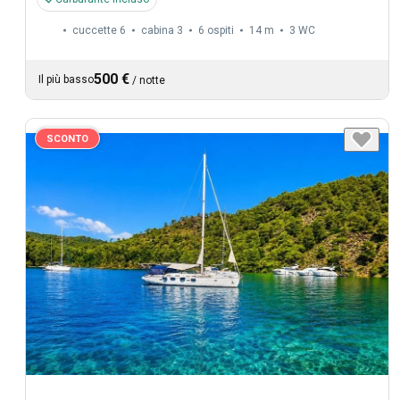
cuccette 6
cabina 3
6 ospiti
14 m
3
WC
500 €
Il più basso
/
notte
SCONTO