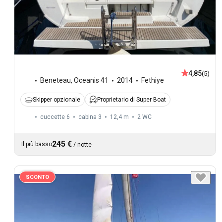
4,85
(5)
Beneteau
,
Oceanis 41
2014
Fethiye
Skipper opzionale
Proprietario di Super Boat
cuccette 6
cabina 3
12,4 m
2
WC
245 €
Il più basso
/
notte
SCONTO