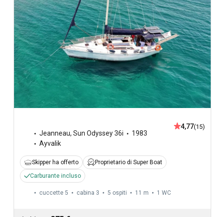
4,77
(15)
Jeanneau
,
Sun Odyssey 36i
1983
Ayvalik
Skipper ha offerto
Proprietario di Super Boat
Carburante incluso
cuccette 5
cabina 3
5 ospiti
11 m
1
WC