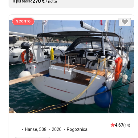
270 €
Il più basso
/
notte
SCONTO
4,67
(14)
Hanse
,
508
2020
Rogoznica