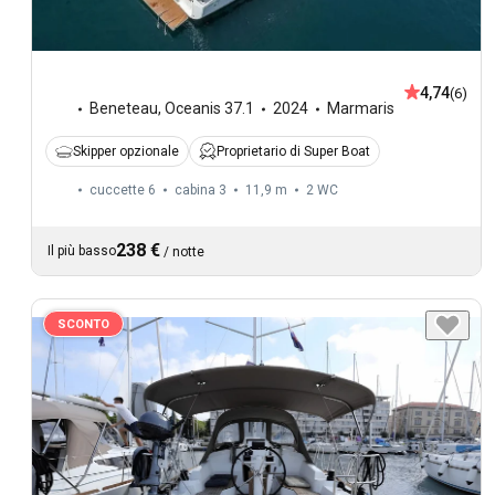
4,74
(6)
Beneteau
,
Oceanis 37.1
2024
Marmaris
Skipper opzionale
Proprietario di Super Boat
cuccette 6
cabina 3
11,9 m
2
WC
238 €
Il più basso
/
notte
SCONTO