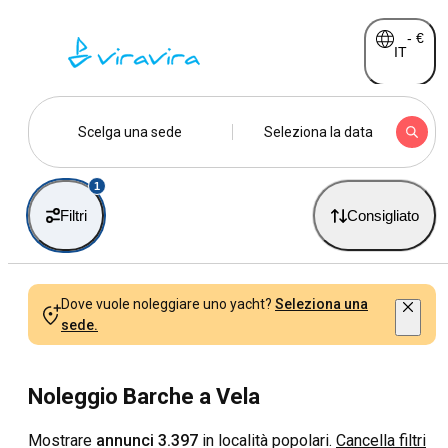
-
€
IT
Scelga una sede
Seleziona la data
1
Filtri
Consigliato
Dove vuole noleggiare uno yacht?
Seleziona una
sede.
Noleggio Barche a Vela
Mostrare
annunci 3.397
in località popolari.
Cancella filtri