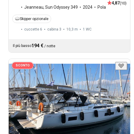
4,87
(10)
Jeanneau
,
Sun Odyssey 349
2024
Pola
Skipper opzionale
cuccette 6
cabina 3
10,3 m
1
WC
194 €
Il più basso
/
notte
SCONTO