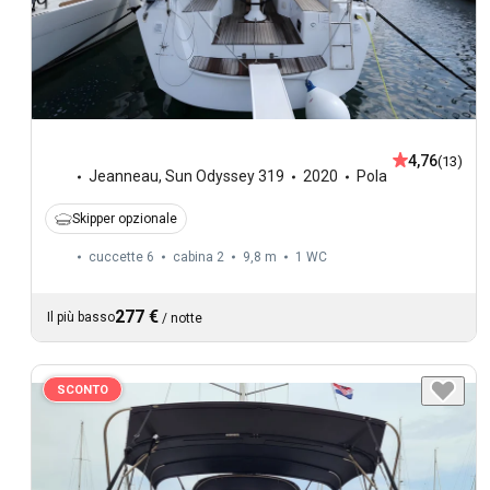
4,76
(13)
Jeanneau
,
Sun Odyssey 319
2020
Pola
Skipper opzionale
cuccette 6
cabina 2
9,8 m
1
WC
277 €
Il più basso
/
notte
SCONTO