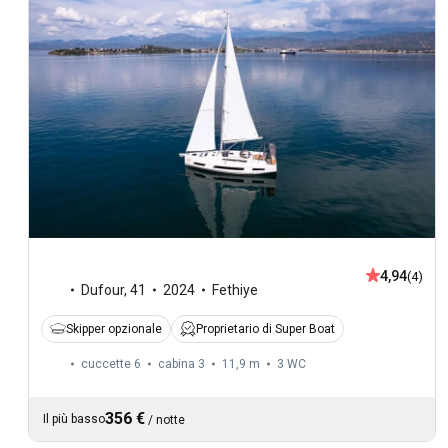
4,94
(4)
Dufour
,
41
2024
Fethiye
Skipper opzionale
Proprietario di Super Boat
cuccette 6
cabina 3
11,9 m
3
WC
356 €
Il più basso
/
notte