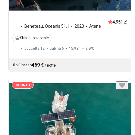
4,95
(12)
Beneteau
,
Oceanis 51.1
2020
Atene
Skipper opzionale
cuccette 12
cabina 6
15,9 m
3
WC
469 €
Il più basso
/
notte
SCONTO