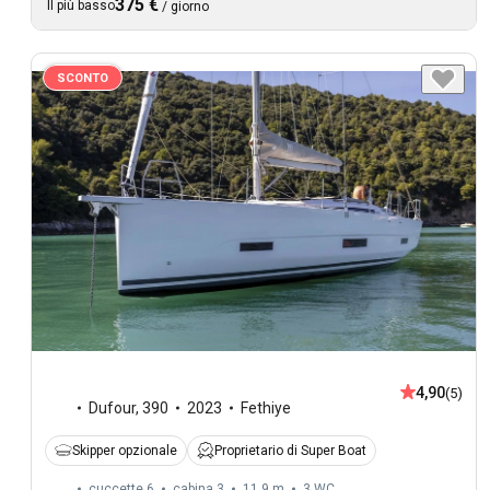
375 €
Il più basso
/
giorno
SCONTO
4,90
(5)
Dufour
,
390
2023
Fethiye
Skipper opzionale
Proprietario di Super Boat
cuccette 6
cabina 3
11,9 m
3
WC