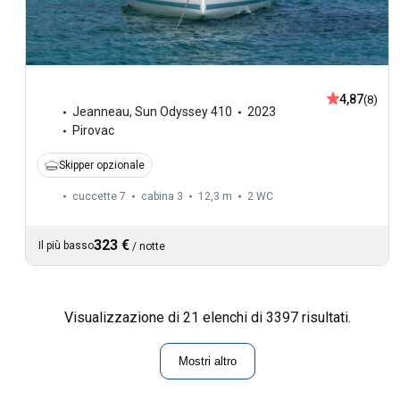
4,87
(8)
Jeanneau
,
Sun Odyssey 410
2023
Pirovac
Skipper opzionale
cuccette 7
cabina 3
12,3 m
2
WC
323 €
Il più basso
/
notte
Visualizzazione di 21 elenchi di 3397 risultati.
Mostri altro