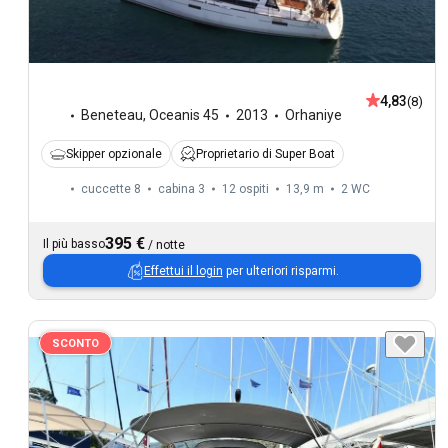
4,83
(8)
Beneteau
,
Oceanis 45
2013
Orhaniye
Skipper opzionale
Proprietario di Super Boat
cuccette 8
cabina 3
12 ospiti
13,9 m
2
WC
395 €
Il più basso
/
notte
Effettui il login
per ulteriori risparmi.
SCONTO