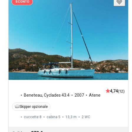
SCONTO
4,74
(12)
Beneteau
,
Cyclades 43.4
2007
Atene
Skipper opzionale
cuccette 8
cabina 5
13,3 m
2
WC