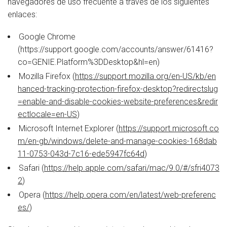
navegadores de uso frecuente a través de los siguientes
enlaces:
Google Chrome
(https://support.google.com/accounts/answer/61416?
co=GENIE.Platform%3DDesktop&hl=en)
Mozilla Firefox (
https://support.mozilla.org/en-US/kb/en
hanced-tracking-protection-firefox-desktop?redirectslug
=enable-and-disable-cookies-website-preferences&redir
ectlocale=en-US
)
Microsoft Internet Explorer (
https://support.microsoft.co
m/en-gb/windows/delete-and-manage-cookies-168dab
11-0753-043d-7c16-ede5947fc64d
)
Safari (
https://help.apple.com/safari/mac/9.0/#/sfri4073
2
)
Opera (
https://help.opera.com/en/latest/web-preferenc
es/
)