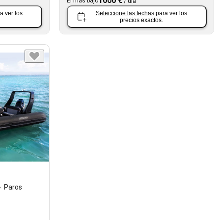
1000 €
El más bajo
/
día
a ver los
Seleccione las fechas
para ver los
precios exactos.
Paros