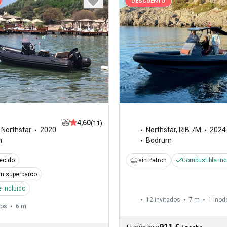
DESCUENTO
4,60
(11)
,
Northstar
2020
Northstar
,
RIB 7M
2024
m
Bodrum
recido
sin Patron
Combustible inc
n superbarco
 incluido
12 invitados
7 m
1
Inod
dos
6 m