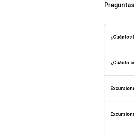
Preguntas
auxilios, remedi
Así que, alquila
¿Cuántos R
¿Cuánto cu
Excursion
Excursione