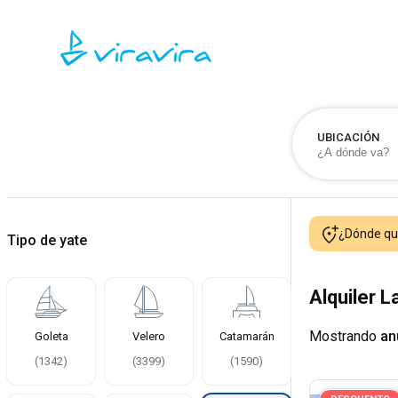
UBICACIÓN
¿Dónde qui
Tipo de yate
Alquiler 
Mostrando
an
Goleta
Velero
Catamarán
(
1342
)
(
3399
)
(
1590
)