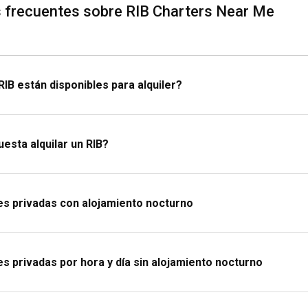
 frecuentes sobre RIB Charters Near Me
os para el mareo (por si acaso) y el equipo de seguridad necesario. Y no
 una lancha motora en viravira.co, empaca de manera inteligente y zarpa 
IB están disponibles para alquiler?
esta alquilar un RIB?
es privadas con alojamiento nocturno
s privadas por hora y día sin alojamiento nocturno