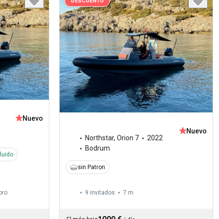
DESCUENTO
Nuevo
Nuevo
Northstar
,
Orion 7
2022
Bodrum
luido
sin Patron
oro
9 invitados
7 m