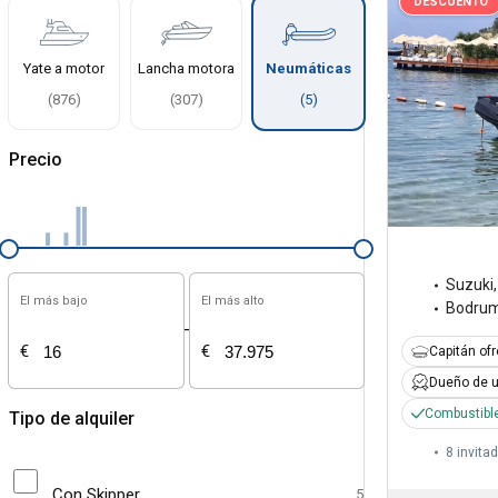
DESCUENTO
Yate a motor
Lancha motora
Neumáticas
(
876
)
(
307
)
(
5
)
Precio
Suzuki
El más bajo
El más alto
Bodru
-
€
€
Capitán of
Dueño de u
Combustible
Tipo de alquiler
8 invita
Con Skipper
5