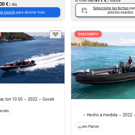
911 €
El más bajo
/
noche
00 €
/
día
Seleccione las fechas
par
cie sesión
para ahorrar más.
precios exactos.
DESCUENTO
ar
,
Ion 10.50
2022
Gocek
recido
Hecho a medida
2022
sin Patron