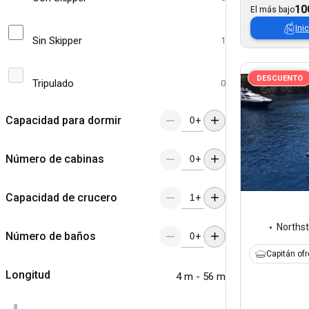
10
El más bajo
Ini
Sin Skipper
1
DESCUENTO
Tripulado
0
Capacidad para dormir
+
Número de cabinas
+
Capacidad de crucero
+
Northst
Número de baños
+
Capitán of
Longitud
4 m - 56 m