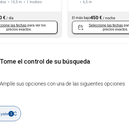
ados
10,5 m
1
Inodoro
6,5 m
0 €
450 €
El más bajo
/
día
/
noche
ccione las fechas
para ver los
Seleccione las fechas
par
precios exactos.
precios exactos.
Tome el control de su búsqueda
Amplíe sus opciones con una de las siguientes opciones:
 yate
1