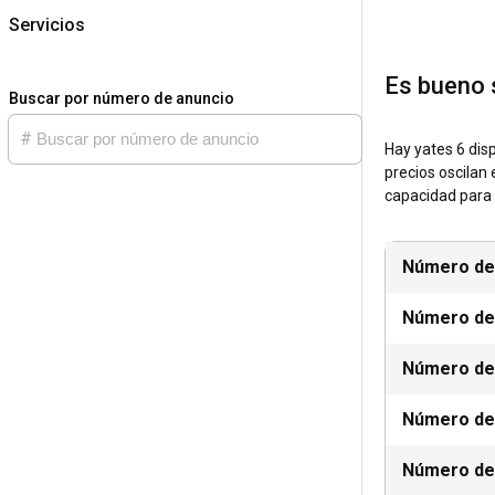
Servicios
¿Cuáles son l
El alquiler de 
Es bueno 
sus aguas turque
Buscar por número de anuncio
alquilar una la
Islas Vírgenes 
Hay yates 6 disp
para navegar por
precios oscilan 
Unidos. Estas l
capacidad para
Puedes encontra
el mundo espera
ser tan únicos 
Número de
¿Cuál es la m
Número de
La época óptima
Número de
de las temporad
destinos del Me
máximo de dicie
Número de
meses de verano
pico turístico,
Número de
temporada, con 