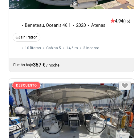
4,94
(16)
Beneteau
,
Oceanis 46.1
2020
Atenas
sin Patron
10 literas
Cabina 5
14,6 m
3
Inodoro
357 €
El más bajo
/
noche
DESCUENTO