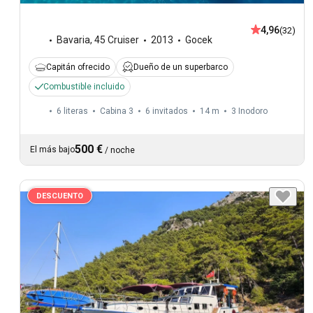
4,96
(32)
Bavaria
,
45 Cruiser
2013
Gocek
Capitán ofrecido
Dueño de un superbarco
Combustible incluido
6 literas
Cabina 3
6 invitados
14 m
3
Inodoro
500 €
El más bajo
/
noche
DESCUENTO