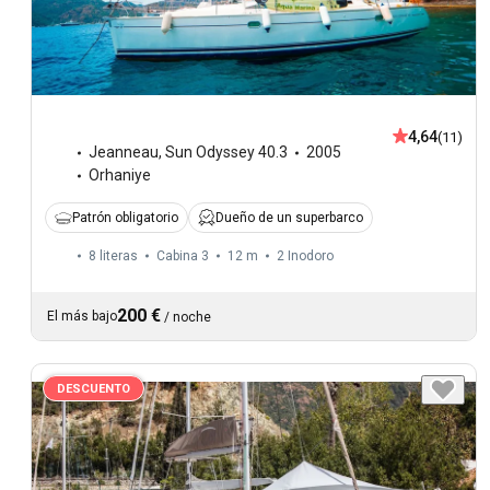
4,64
(11)
Jeanneau
,
Sun Odyssey 40.3
2005
Orhaniye
Patrón obligatorio
Dueño de un superbarco
8 literas
Cabina 3
12 m
2
Inodoro
200 €
El más bajo
/
noche
DESCUENTO