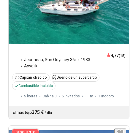
4,77
(15)
Jeanneau
,
Sun Odyssey 36i
1983
Ayvalik
Capitán ofrecido
Dueño de un superbarco
Combustible incluido
5 literas
Cabina 3
5 invitados
11 m
1
Inodoro
375 €
El más bajo
/
día
DESCUENTO