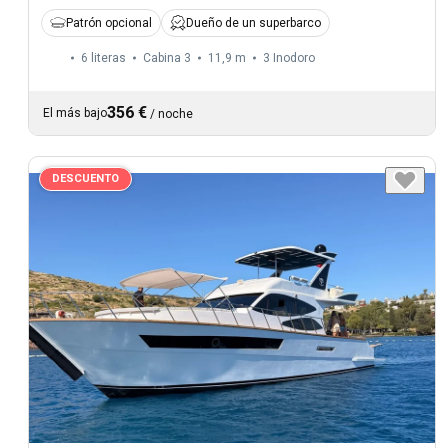
Patrón opcional
Dueño de un superbarco
6 literas
Cabina 3
11,9 m
3
Inodoro
356 €
El más bajo
/
noche
DESCUENTO