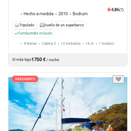
4,86
(7)
Hecho a medida
2010
Bodrum
Tripulado
Dueño de un superbarco
Combustible incluido
4 literas
Cabina 2
12 invitados
16 m
1
Inodoro
1750 €
El más bajo
/
noche
DESCUENTO