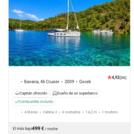
4,92
(36)
Bavaria
,
46 Cruiser
2009
Gocek
Capitán ofrecido
Dueño de un superbarco
Combustible incluido
4 literas
Cabina 2
6 invitados
14,2 m
1
Inodoro
499 €
El más bajo
/
noche