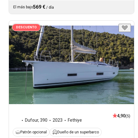
569 €
El más bajo
/
día
DESCUENTO
4,90
(5)
Dufour
,
390
2023
Fethiye
Patrón opcional
Dueño de un superbarco