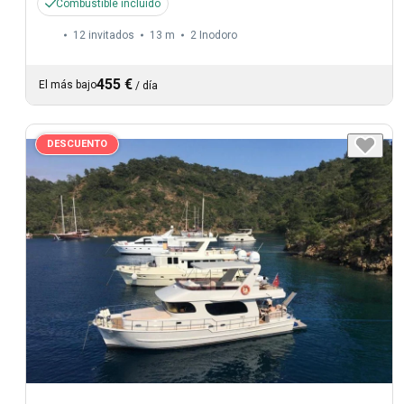
Combustible incluido
12 invitados
13 m
2
Inodoro
455 €
El más bajo
/
día
DESCUENTO