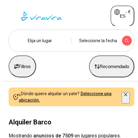
-
€
ES
Elija un lugar
Seleccione la fecha
Filtros
Recomendado
¿Dónde quiere alquilar un yate?
Seleccione una
ubicación.
Alquiler Barco
Mostrando
anuncios de 7509
en lugares populares.