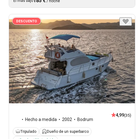
185 €
El más bajo
/
noche
DESCUENTO
4,99
(35)
Hecho a medida
2002
Bodrum
Tripulado
Dueño de un superbarco