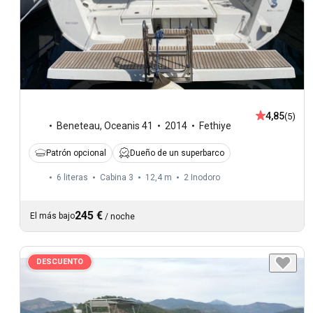
4,85
(5)
Beneteau
,
Oceanis 41
2014
Fethiye
Patrón opcional
Dueño de un superbarco
6 literas
Cabina 3
12,4 m
2
Inodoro
245 €
El más bajo
/
noche
DESCUENTO