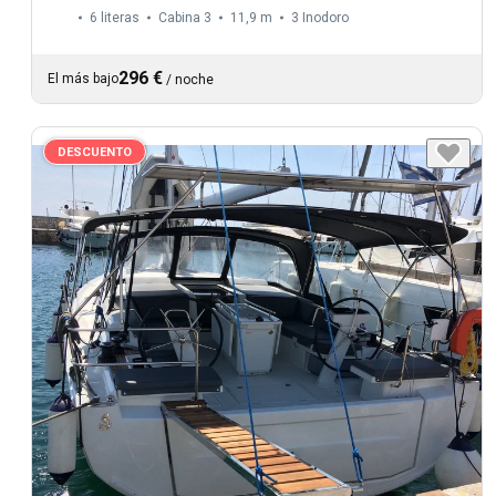
6 literas
Cabina 3
11,9 m
3
Inodoro
296 €
El más bajo
/
noche
DESCUENTO