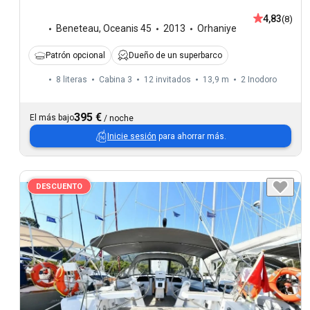
4,83
(8)
Beneteau
,
Oceanis 45
2013
Orhaniye
Patrón opcional
Dueño de un superbarco
8 literas
Cabina 3
12 invitados
13,9 m
2
Inodoro
395 €
El más bajo
/
noche
Inicie sesión
para ahorrar más.
DESCUENTO