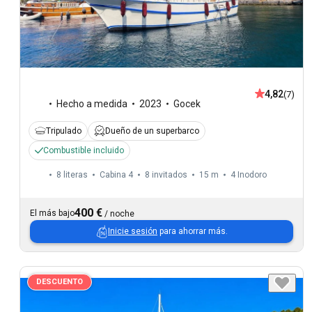
4,82
(7)
Hecho a medida
2023
Gocek
Tripulado
Dueño de un superbarco
Combustible incluido
8 literas
Cabina 4
8 invitados
15 m
4
Inodoro
400 €
El más bajo
/
noche
Inicie sesión
para ahorrar más.
DESCUENTO