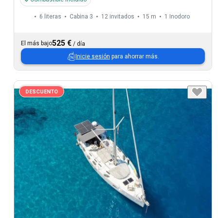
6 literas
Cabina 3
12 invitados
15 m
1
Inodoro
525 €
El más bajo
/
día
Inicie sesión
para ahorrar más.
DESCUENTO