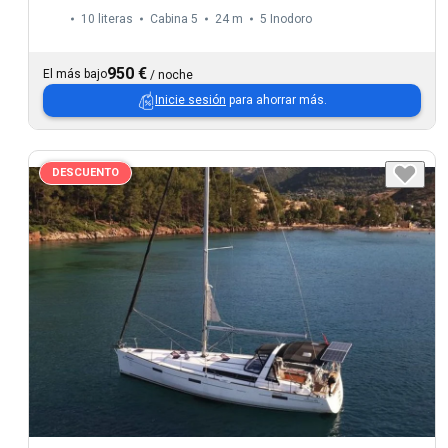
10 literas
Cabina 5
24 m
5
Inodoro
950 €
El más bajo
/
noche
Inicie sesión
para ahorrar más.
DESCUENTO