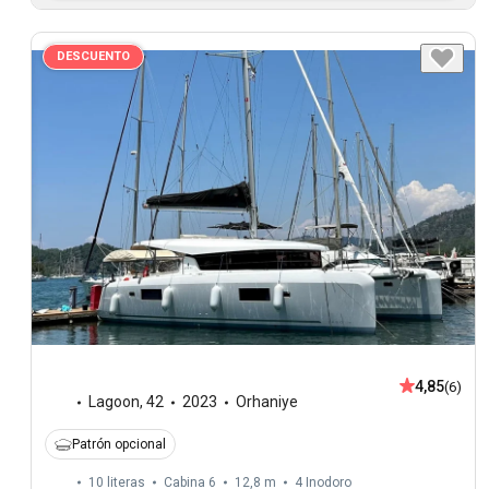
DESCUENTO
4,85
(6)
Lagoon
,
42
2023
Orhaniye
Patrón opcional
10 literas
Cabina 6
12,8 m
4
Inodoro