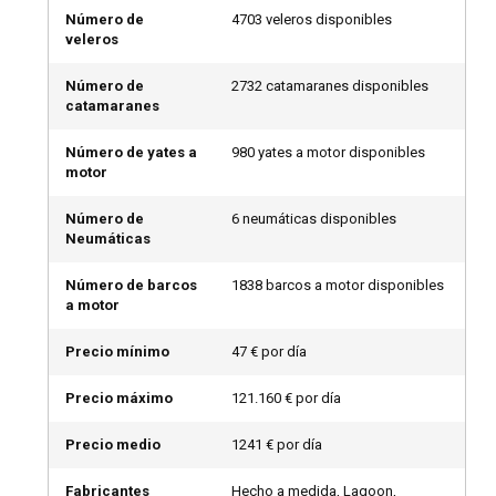
condiciones perfectas para la navegación, mientras que el
Número de
4703 veleros disponibles
Caribe es preferible durante el invierno. Sin embargo, si
veleros
buscas tranquilidad y menos multitudes, las temporadas
intermedias - primavera y otoño - pueden ofrecer
Número de
2732 catamaranes disponibles
catamaranes
experiencias igualmente agradables.
Número de yates a
980 yates a motor disponibles
¿Puedo alquilar un barco para organizar un evento
motor
a bordo?
Número de
6 neumáticas disponibles
Tu alquiler privado de barco puede servir como un excelente
Neumáticas
lugar para prácticamente cualquier evento. Sus espacios
flexibles lo hacen perfecto para funciones corporativas,
Número de barcos
1838 barcos a motor disponibles
bodas y otras ocasiones privadas. Comienza tu vida
a motor
matrimonial en un crucero al atardecer, impresiona a tus
clientes con un retiro corporativo único, celebra tu
Precio mínimo
47 € por día
cumpleaños entre las olas: las posibilidades son ilimitadas
en esta emocionante aventura de alquiler de barcos.
Precio máximo
121.160 € por día
Precio medio
1241 € por día
¿Debería alquilar un barco con o sin patrón?
Una consideración importante al organizar un alquiler de
Fabricantes
Hecho a medida, Lagoon,