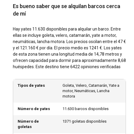
alquilar un barco?
Es bueno saber que se alquilan barcos cerca
El atractivo de los alquileres de barcos ha cautivado a
de mí
viajeros de todo el mundo, con una gran cantidad de
destinos por explorar. Los puntos calientes del
Hay yates 11.630 disponibles para alquilar un barco. Entre
Mediterráneo, como Grecia, Croacia e Italia, prometen
ellas se incluye goleta, velero, catamarán, yate a motor,
mares azules y rica herencia, mientras que los paraísos
neumáticas, lancha motora. Los precios oscilan entre el 47 €
caribeños como las Islas Vírgenes Británicas y Saint Martin
y el 121.160 € por día. El precio medio es 1241 €. Los yates
muestran playas prístinas y arrecifes vibrantes. Más lejos,
de esta zona tienen una longitud media de 14,78 metros y
los exóticos paraísos del Pacífico Sur, como Tahití y Fiji,
ofrecen capacidad para dormir para aproximadamente 8,68
ofrecen secuencias perfectas de islas esmeralda en mares
huéspedes. Este destino tiene 6422 opiniones verificadas
zafiro, mientras que las islas bordeadas de arena de Florida
y Bahamas proporcionan introducciones perfectas para
principiantes en el alquiler de barcos. Estos barcos para
Tipos de yates
Goleta, Velero, Catamarán, Yate a
alquilar amplían horizontes, transportándote en un viaje a
motor, Neumáticas, Lancha
través de las rutas encantadoras.
motora
¿Cuál es la mejor época para alquilar un barco?
Número de yates
11.630 barcos disponibles
Tu experiencia al alquilar un barco puede variar
Número de
1371 goletas disponibles
enormemente según la época del año. El Mediterráneo bulle
goletas
de actividad en los cálidos meses de verano, ofreciendo