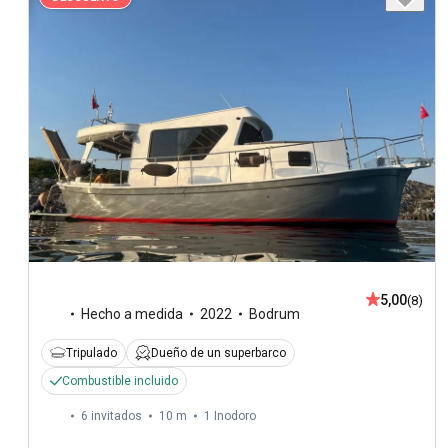
5,00
(8)
Hecho a medida
2022
Bodrum
Tripulado
Dueño de un superbarco
Combustible incluido
6 invitados
10 m
1
Inodoro