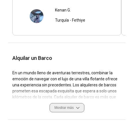
Kenan G.
Turquía
-
Fethiye
Alquilar un Barco
En un mundo lleno de aventuras terrestres, combinar la
emoción de navegar con el lujo de una villa flotante ofrece
una experiencia sin precedentes. Los alquileres de barcos
prometen esa escapada exquisita que espera a solo unos
kilómetros de la costa. Cada alquiler de barco es más que
un simple alquiler de embarcación; es un viaje a un mundo
Mostrar más
de libertad, elegancia y encanto.
¿Cuáles son los destinos y rutas populares para