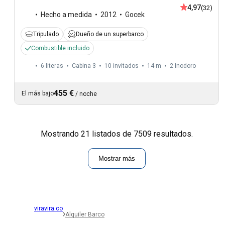
4,97
(32)
Hecho a medida
2012
Gocek
Tripulado
Dueño de un superbarco
Combustible incluido
6 literas
Cabina 3
10 invitados
14 m
2
Inodoro
455 €
El más bajo
/
noche
Mostrando 21 listados de 7509 resultados.
Mostrar más
viravira.co
Alquiler Barco