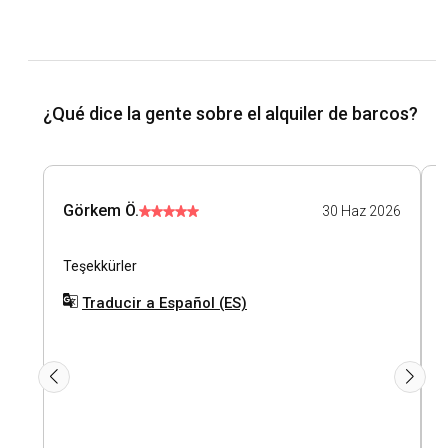
¿Qué dice la gente sobre el alquiler de barcos?
Görkem Ö.
30 Haz 2026
Teşekkürler
İ
k
Traducir a Español (ES)
s