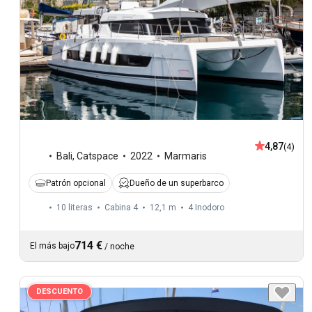
4,87
(4)
Bali
,
Catspace
2022
Marmaris
Patrón opcional
Dueño de un superbarco
10 literas
Cabina 4
12,1 m
4
Inodoro
714 €
El más bajo
/
noche
DESCUENTO