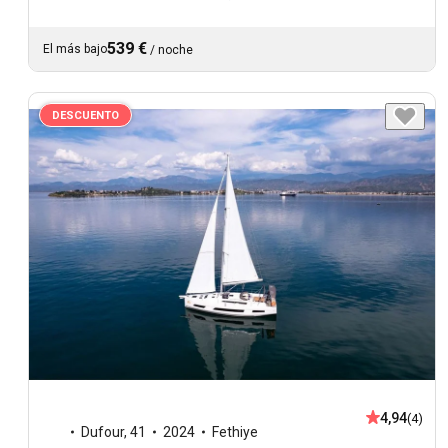
539 €
El más bajo
/
noche
DESCUENTO
4,94
(4)
Dufour
,
41
2024
Fethiye