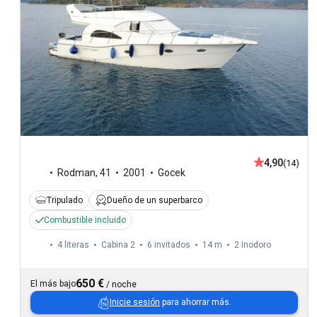
4,90
(14)
Rodman
,
41
2001
Gocek
Tripulado
Dueño de un superbarco
Combustible incluido
4 literas
Cabina 2
6 invitados
14 m
2
Inodoro
650 €
El más bajo
/
noche
Inicie sesión
para ahorrar más.