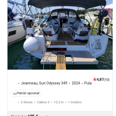
4,87
(10)
Jeanneau
,
Sun Odyssey 349
2024
Pula
Patrón opcional
6 literas
Cabina 3
10,3 m
1
Inodoro