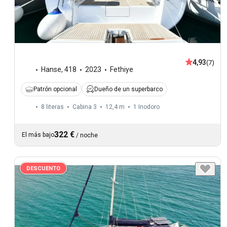
4,93
(7)
Hanse
,
418
2023
Fethiye
Patrón opcional
Dueño de un superbarco
8 literas
Cabina 3
12,4 m
1
Inodoro
322 €
El más bajo
/
noche
DESCUENTO