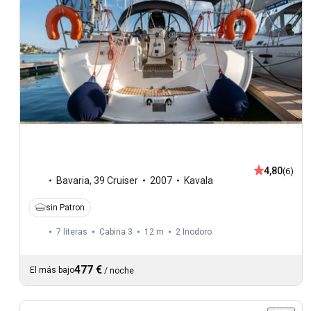
4,80
(6)
Bavaria
,
39 Cruiser
2007
Kavala
sin Patron
7 literas
Cabina 3
12 m
2
Inodoro
477 €
El más bajo
/
noche