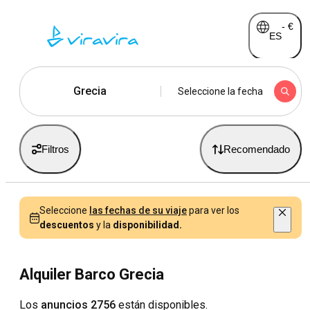
-
€
ES
Grecia
Seleccione la fecha
Filtros
Recomendado
Seleccione
las fechas de su viaje
para ver los
descuentos
y la
disponibilidad.
Alquiler Barco Grecia
Los
anuncios 2756
están disponibles.