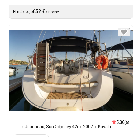
652 €
El más bajo
/
noche
5,00
(5)
Jeanneau
,
Sun Odyssey 42i
2007
Kavala