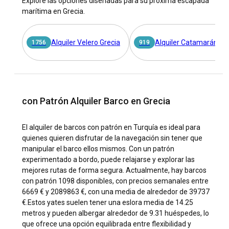
Explore las opciones diseñadas para su próxima escapada
y el cálido clima mediterráneo. Navega alrededor de Grecia y
marítima en Grecia.
explora las famosas islas Cícladas, descubre calas ocultas y
playas vírgenes. Los barcos para alquilar en Grecia están
disponibles durante todo el año, lo que lo convierte en una
Alquiler Velero Grecia
Alquiler Catamarán Gr
1756
919
elección atemporal para los navegantes de todo el mundo.
¿Cómo llegar a Grecia?
Con múltiples aeropuertos internacionales y vuelos directos
con Patrón Alquiler Barco en Grecia
desde las principales ciudades del mundo, llegar a Grecia es
sencillo y eficiente. Además, Grecia está bien conectada por
El alquiler de barcos con patrón en Turquía es ideal para
servicios de ferry a varios destinos europeos, lo que la
quienes quieren disfrutar de la navegación sin tener que
convierte en un punto de conexión crucial por tierra y mar.
manipular el barco ellos mismos. Con un patrón
Una vez en Grecia, las vibrantes marinas están al alcance
experimentado a bordo, puede relajarse y explorar las
para tu alquiler de barco.
mejores rutas de forma segura. Actualmente, hay barcos
con patrón 1098 disponibles, con precios semanales entre
¿Cuáles son los destinos y rutas populares para
6669 € y 2089863 €, con una media de alrededor de 39737
alquilar un barco en Grecia?
€.
Estos yates suelen tener una eslora media de 14.25
metros y pueden albergar alrededor de 9.31 huéspedes, lo
En Grecia, los entusiastas de la navegación pueden explorar
que ofrece una opción equilibrada entre flexibilidad y
numerosos destinos impresionantes, incluidas las Islas