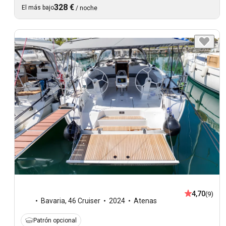
328 €
El más bajo
/
noche
4,70
(9)
Bavaria
,
46 Cruiser
2024
Atenas
Patrón opcional