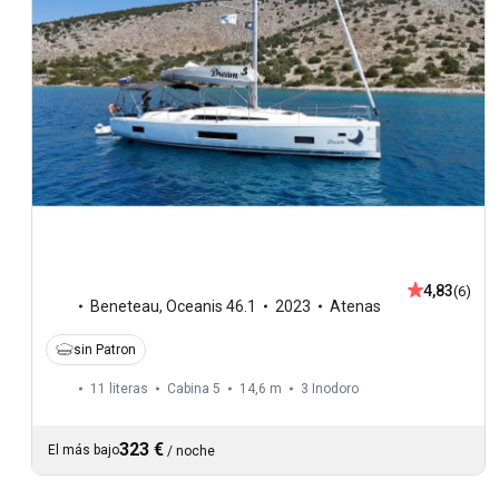
4,83
(6)
Beneteau
,
Oceanis 46.1
2023
Atenas
sin Patron
11 literas
Cabina 5
14,6 m
3
Inodoro
323 €
El más bajo
/
noche