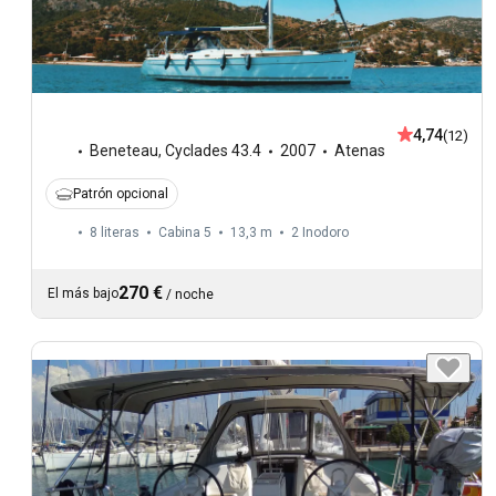
4,74
(12)
Beneteau
,
Cyclades 43.4
2007
Atenas
Patrón opcional
8 literas
Cabina 5
13,3 m
2
Inodoro
270 €
El más bajo
/
noche