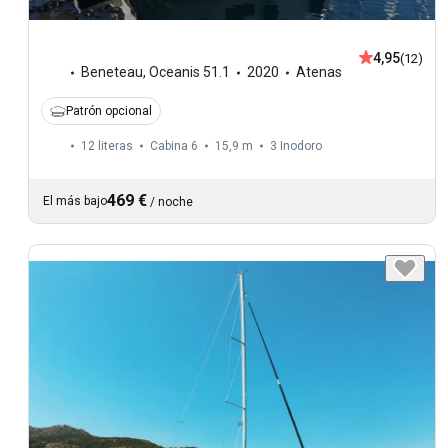
4,95
(12)
Beneteau
,
Oceanis 51.1
2020
Atenas
Patrón opcional
12 literas
Cabina 6
15,9 m
3
Inodoro
469 €
El más bajo
/
noche