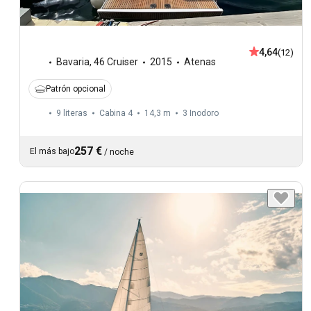
4,64
(12)
Bavaria
,
46 Cruiser
2015
Atenas
Patrón opcional
9 literas
Cabina 4
14,3 m
3
Inodoro
257 €
El más bajo
/
noche