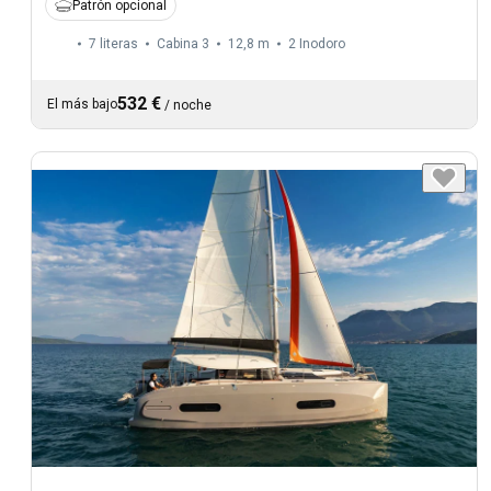
Patrón opcional
7 literas
Cabina 3
12,8 m
2
Inodoro
532 €
El más bajo
/
noche