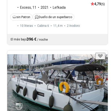
4,79
(5)
Excess
,
11
2021
Lefkada
sin Patron
Dueño de un superbarco
10 literas
Cabina 6
11,4 m
2
Inodoro
396 €
El más bajo
/
noche