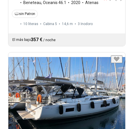
Beneteau
,
Oceanis 46.1
2020
Atenas
sin Patron
10 literas
Cabina 5
14,6 m
3
Inodoro
357 €
El más bajo
/
noche