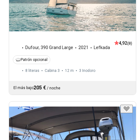
4,92
(8)
Dufour
,
390 Grand Large
2021
Lefkada
Patrón opcional
8 literas
Cabina 3
12 m
3
Inodoro
205 €
El más bajo
/
noche