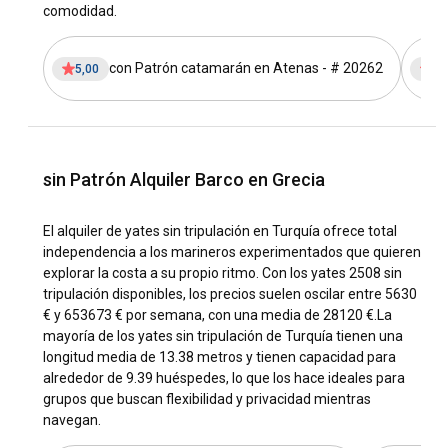
comodidad.
Jónicas, las Cícladas y el Dodecaneso. Navega por las
tranquilas aguas azules y disfruta de los famosos edificios
blancos de Santorini, o ancla cerca de la bulliciosa ciudad de
con Patrón catamarán en Atenas - # 20262
5,00
5,
Mykonos. Navegando en Grecia, los viajeros también
pueden aventurarse a las islas más tranquilas y vírgenes
como Hydra y explorar varias calas y panoramas apartados,
ofreciendo experiencias de navegación incomparables.
sin Patrón Alquiler Barco en Grecia
¿Cuál es la mejor época para alquilar un barco en
Grecia?
El alquiler de yates sin tripulación en Turquía ofrece total
La época ideal para alquilar un barco en Grecia es durante
independencia a los marineros experimentados que quieren
los meses de temporada baja: mayo, junio, septiembre y
explorar la costa a su propio ritmo. Con los yates 2508 sin
octubre, cuando el clima es cálido y las condiciones de
tripulación disponibles, los precios suelen oscilar entre 5630
navegación son favorables. Las visitas fuera de temporada
€ y 653673 € por semana, con una media de 28120 €.
La
ofrecen menos multitudes, tarifas de alquiler de barcos
mayoría de los yates sin tripulación de Turquía tienen una
más atractivas y la oportunidad de disfrutar de la
longitud media de 13.38 metros y tienen capacidad para
impresionante belleza de Grecia en relativa soledad.
alrededor de 9.39 huéspedes, lo que los hace ideales para
grupos que buscan flexibilidad y privacidad mientras
navegan.
¿Cómo es el clima y las condiciones de