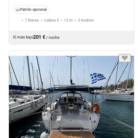
Patrón opcional
7 literas
Cabina 3
12 m
2
Inodoro
201 €
El más bajo
/
noche