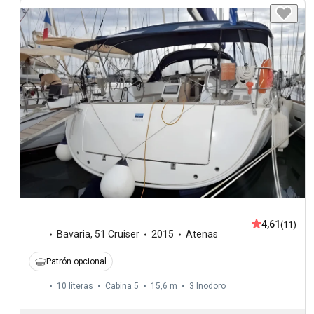
4,61
(11)
Bavaria
,
51 Cruiser
2015
Atenas
Patrón opcional
10 literas
Cabina 5
15,6 m
3
Inodoro