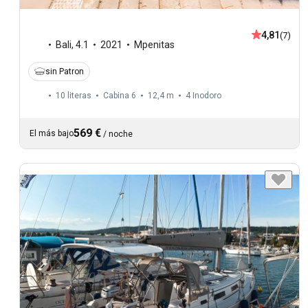
4,81
(7)
Bali
,
4.1
2021
Mpenitas
sin Patron
10 literas
Cabina 6
12,4 m
4
Inodoro
569 €
El más bajo
/
noche