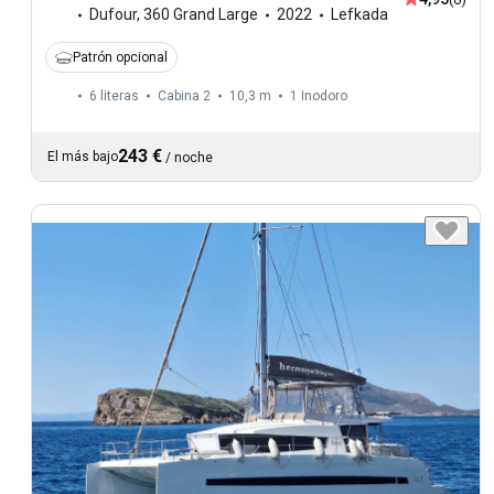
Dufour
,
360 Grand Large
2022
Lefkada
Patrón opcional
6 literas
Cabina 2
10,3 m
1
Inodoro
243 €
El más bajo
/
noche