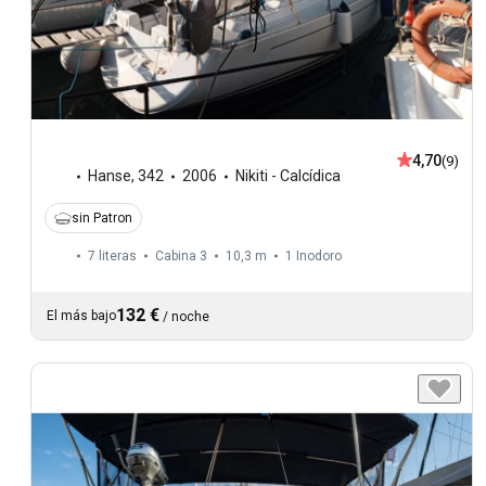
4,70
(9)
Hanse
,
342
2006
Nikiti - Calcídica
sin Patron
7 literas
Cabina 3
10,3 m
1
Inodoro
132 €
El más bajo
/
noche