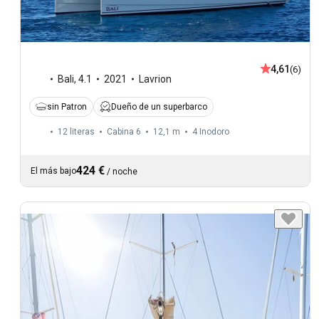
4,61
(6)
Bali
,
4.1
2021
Lavrion
sin Patron
Dueño de un superbarco
12 literas
Cabina 6
12,1 m
4
Inodoro
424 €
El más bajo
/
noche