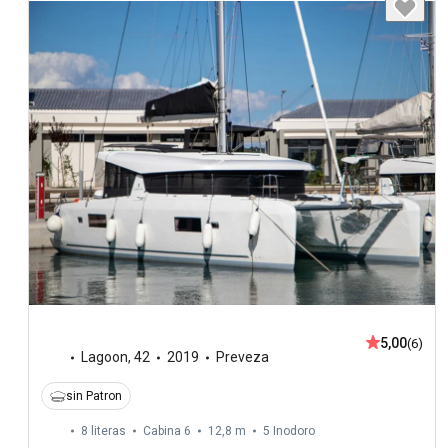
5,00
(6)
Lagoon
,
42
2019
Preveza
sin Patron
8 literas
Cabina 6
12,8 m
5
Inodoro