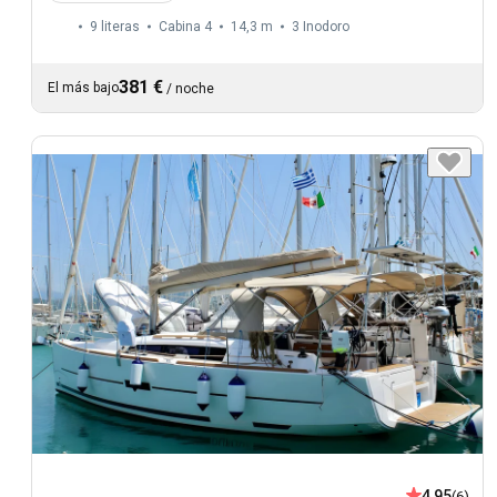
9 literas
Cabina 4
14,3 m
3
Inodoro
381 €
El más bajo
/
noche
4,95
(6)