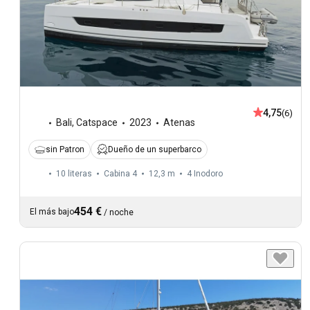
4,75
(6)
Bali
,
Catspace
2023
Atenas
sin Patron
Dueño de un superbarco
10 literas
Cabina 4
12,3 m
4
Inodoro
454 €
El más bajo
/
noche