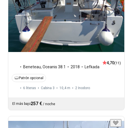
4,70
(11)
Beneteau
,
Oceanis 38.1
2018
Lefkada
Patrón opcional
6 literas
Cabina 3
10,4 m
2
Inodoro
257 €
El más bajo
/
noche