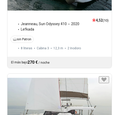
4,52
(10)
Jeanneau
,
Sun Odyssey 410
2020
Lefkada
sin Patron
8 literas
Cabina 3
12,3 m
2
Inodoro
270 €
El más bajo
/
noche