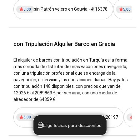
navegación en Grecia?
sin Patrón velero en Gouvia - # 16378
si
5,00
5,00
Grecia disfruta de un clima mediterráneo con veranos
calurosos y secos e inviernos suaves y lluviosos. Las
condiciones de navegación son generalmente excelentes,
con vientos predecibles, olas moderadas y temperaturas
del mar tranquilas. Las anclas seguras y protegidas hacen
con Tripulación Alquiler Barco en Grecia
que la navegación sea una experiencia bastante cómoda y
agradable. Mantente siempre actualizado con los informes
meteorológicos mientras planificas tu viaje de navegación.
El alquiler de barcos con tripulación en Turquía es la forma
más cómoda de disfrutar de unas vacaciones navegando,
con una tripulación profesional que se encarga de la
¿Cómo explorar la historia y cultura de Grecia?
navegación, el servicio y las operaciones diarias. Hay yates
Alquila un barco en Grecia y disfruta de un viaje cultural
con tripulación 148 disponibles, con precios que van del
inmersivo. Visita ruinas históricas como el Acrópolis en
12026 € al 2089863 € por semana, con una media de
Atenas, explora las calles medievales de Rodas o disfruta
alrededor de 64359 €.
de un tzatziki local en Kos. La rica cultura de Grecia se
refleja en su música, danza y costumbres locales, brindando
con Tripulación velero en Atenas - # 20197
una experiencia enriquecedora a lo largo de tus vacaciones
5,00
5,0
de navegación.
Elige fechas para descuentos