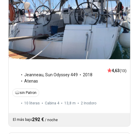
4,63
(13)
Jeanneau
,
Sun Odyssey 449
2018
Atenas
sin Patron
10 literas
Cabina 4
13,8 m
2
Inodoro
292 €
El más bajo
/
noche