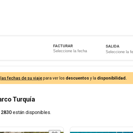
FACTURAR
SALIDA
e
las fechas de su viaje
para ver los
descuentos
y la
disponibilidad.
arco Turquía
 2830
están disponibles.