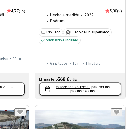
4,77
5,00
(15)
(8)
6i
Hecho a medida
2022
Bodrum
Tripulado
Dueño de un superbarco
Combustible incluido
tados
11 m
6 invitados
10 m
1
Inodoro
568 €
El más bajo
/
día
a ver los
Seleccione las fechas
para ver los
precios exactos.