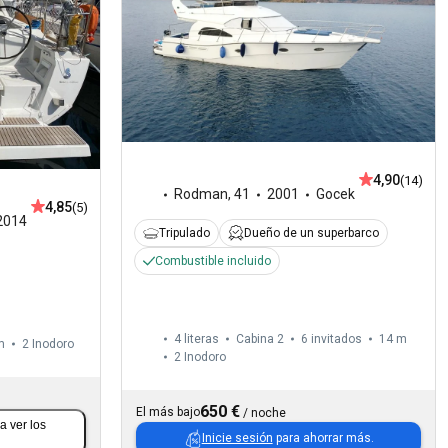
4,90
(14)
Rodman
,
41
2001
Gocek
4,85
(5)
2014
Tripulado
Dueño de un superbarco
Combustible incluido
4 literas
Cabina 2
6 invitados
14 m
m
2
Inodoro
2
Inodoro
650 €
El más bajo
/
noche
a ver los
Inicie sesión
para ahorrar más.