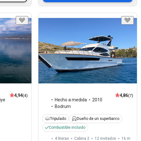
4,94
4,86
(4)
(7)
iye
Hecho a medida
2010
Bodrum
Tripulado
Dueño de un superbarco
Combustible incluido
4 literas
Cabina 2
12 invitados
16 m