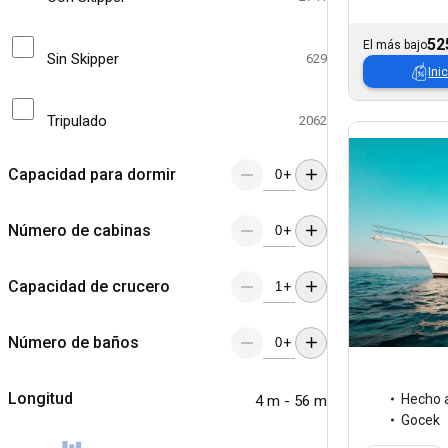
52
El más bajo
Sin Skipper
629
Ini
Tripulado
2062
Capacidad para dormir
+
Número de cabinas
+
Capacidad de crucero
+
Número de baños
+
Longitud
Hecho 
4 m - 56 m
Gocek