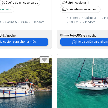
Dueño de un superbarco
Patrón opcional
 incluido
Dueño de un superbarco
8 literas
Cabina 3
12 in
s
Cabina 5
24 m
5
Inodoro
13,9 m
2
Inodoro
0 €
395 €
El más bajo
/
noche
/
noche
cie sesión
para ahorrar más.
Inicie sesión
para ahorr