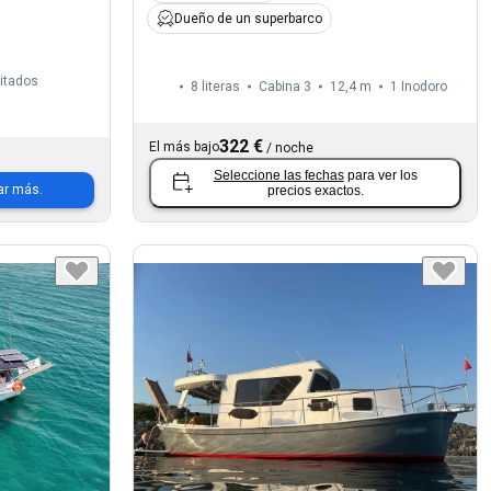
Dueño de un superbarco
vitados
8 literas
Cabina 3
12,4 m
1
Inodoro
322 €
El más bajo
/
noche
Seleccione las fechas
para ver los
ar más.
precios exactos.