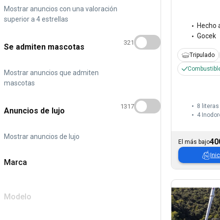
Mostrar anuncios con una valoración
superior a 4 estrellas
Hecho 
Gocek
321
Se admiten mascotas
Tripulado
Combustible
Mostrar anuncios que admiten
mascotas
1317
8 literas
Anuncios de lujo
4
Inodor
Mostrar anuncios de lujo
40
El más bajo
Ini
Marca
Modelo