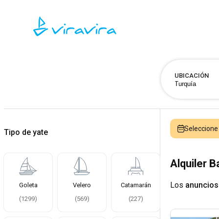
UBICACIÓN
Seleccion
Tipo de yate
Alquiler B
Los
anuncios
Goleta
Velero
Catamarán
(
1299
)
(
569
)
(
227
)