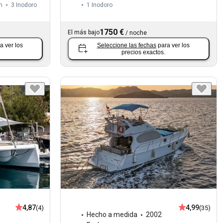
m
3
Inodoro
1
Inodoro
1750 €
El más bajo
/
noche
a ver los
Seleccione las fechas
para ver los
precios exactos.
4,87
4,99
(4)
(35)
Hecho a medida
2002