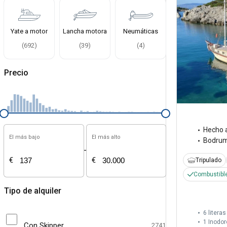
Yate a motor
Lancha motora
Neumáticas
(
692
)
(
39
)
(
4
)
Precio
Hecho 
El más bajo
El más alto
Bodru
-
€
€
Tripulado
Combustible
Tipo de alquiler
6 literas
1
Inodor
Con Skipper
2741