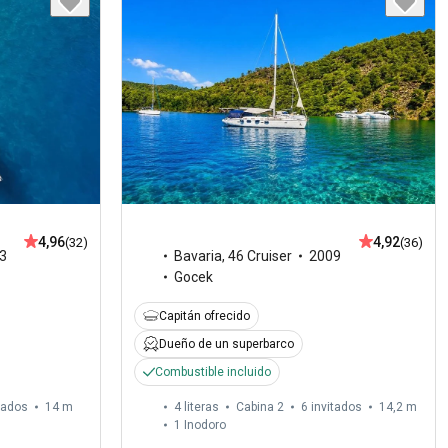
4,92
4,96
(36)
(32)
Bavaria
,
46 Cruiser
2009
3
Gocek
Capitán ofrecido
Dueño de un superbarco
Combustible incluido
tados
14 m
4 literas
Cabina 2
6 invitados
14,2 m
1
Inodoro