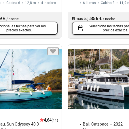
s
Cabina 6
12,8 m
4
Inodoro
6 literas
Cabina 3
11,9 
9 €
356 €
El más bajo
/
noche
/
noche
ccione las fechas
para ver los
Seleccione las fechas
par
precios exactos.
precios exactos.
4,64
(11)
eau
,
Sun Odyssey 40.3
Bali
,
Catspace
2022