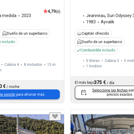
4,79
(6)
a medida
2023
Jeanneau
,
Sun Odyssey 3
1983
Ayvalik
Dueño de un superbarco
Capitán ofrecido
 incluido
Dueño de un superbarco
Combustible incluido
5 literas
Cabina 3
5 invi
Cabina 4
8 invitados
15 m
1
Inodoro
o
375 €
El más bajo
/
día
0 €
/
noche
Seleccione las fechas
par
cie sesión
para ahorrar más.
precios exactos.