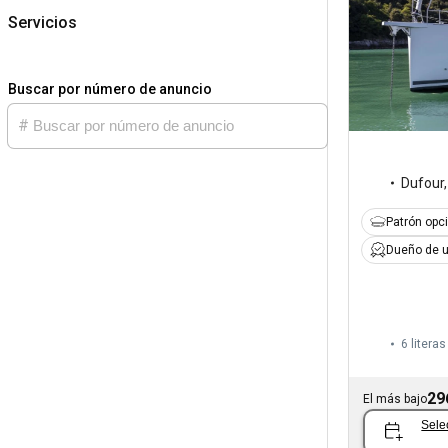
Servicios
Buscar por número de anuncio
Dufour
Patrón opc
Dueño de u
6 literas
29
El más bajo
Sele