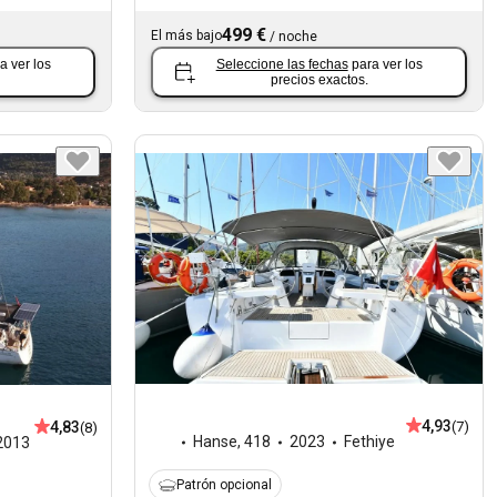
499 €
El más bajo
/
noche
a ver los
Seleccione las fechas
para ver los
precios exactos.
4,93
4,83
(7)
(8)
Hanse
,
418
2023
Fethiye
2013
Patrón opcional