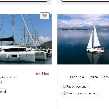
4,85
(6)
,
42
2023
Dufour
,
41
2024
Feth
ye
Patrón opcional
ional
Dueño de un superbarco