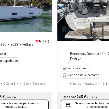
4,90
(5)
,
390
2023
Fethiye
Beneteau
,
Oceanis 41
ional
Fethiye
n superbarco
Patrón opcional
Dueño de un superbarco
Cabina 3
11,9 m
3
Inodoro
6 literas
Cabina 3
12,4 
6 €
245 €
El más bajo
/
noche
/
noche
ccione las fechas
para ver los
Seleccione las fechas
par
precios exactos.
precios exactos.