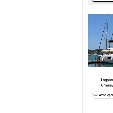
Lagoon
Orhani
Patrón opc