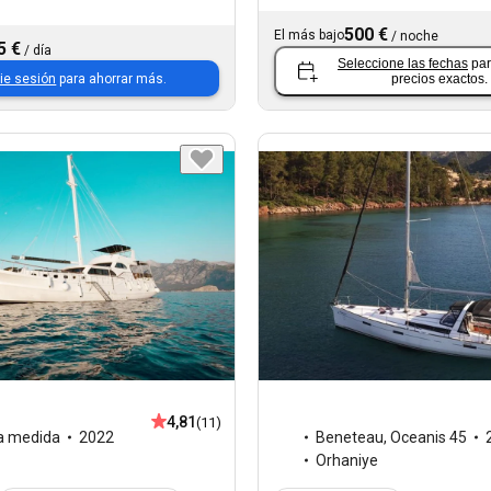
500 €
El más bajo
/
noche
5 €
/
día
Seleccione las fechas
par
cie sesión
para ahorrar más.
precios exactos.
4,81
(11)
a medida
2022
Beneteau
,
Oceanis 45
Orhaniye