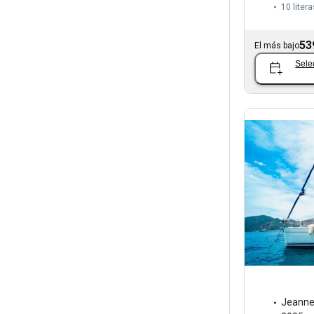
10 litera
53
El más bajo
Sele
Jeann