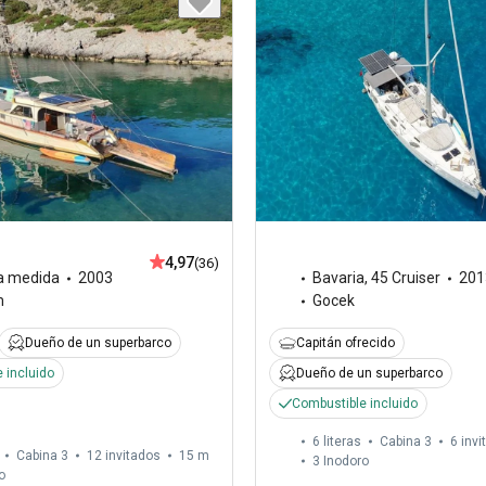
4,97
(36)
a medida
2003
Bavaria
,
45 Cruiser
201
m
Gocek
Dueño de un superbarco
Capitán ofrecido
 incluido
Dueño de un superbarco
Combustible incluido
6 literas
Cabina 3
6 invi
Cabina 3
12 invitados
15 m
3
Inodoro
o