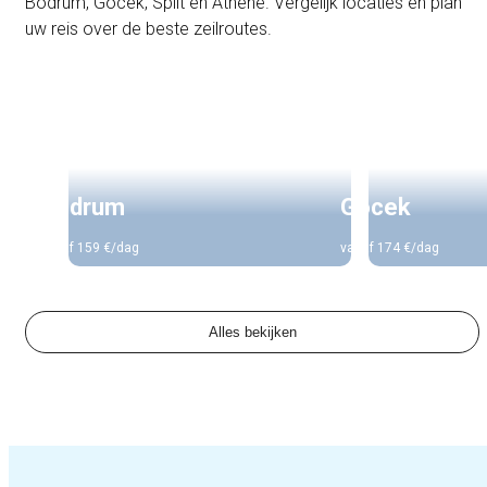
Bodrum, Göcek, Split en Athene. Vergelijk locaties en plan
uw reis over de beste zeilroutes.
Turkije
Turkije
Bodrum
Gocek
vanaf 159 €/dag
vanaf 174 €/dag
Alles bekijken