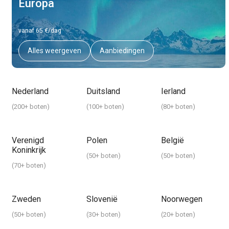
Europa
vanaf 65 €/dag
Alles weergeven
Aanbiedingen
Nederland
Duitsland
Ierland
(
200+ boten
)
(
100+ boten
)
(
80+ boten
)
Verenigd
Polen
België
Koninkrijk
(
50+ boten
)
(
50+ boten
)
(
70+ boten
)
Zweden
Slovenië
Noorwegen
(
50+ boten
)
(
30+ boten
)
(
20+ boten
)