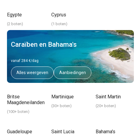
Egypte
Cyprus
(
2 boten
)
(
1 boten
)
Caraïben en Bahama's
vanaf 284 €/dag
Alles weergeven
Aanbiedingen
Britse
Martinique
Saint Martin
Maagdeneilanden
(
30+ boten
)
(
20+ boten
)
(
100+ boten
)
Guadeloupe
Saint Lucia
Bahama's