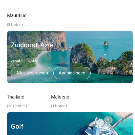
Mauritius
(
3 boten
)
Zuidoost-Azië
vanaf 213 €/dag
Alles weergeven
Aanbiedingen
Thailand
Maleisië
(
30+ boten
)
(
1 boten
)
Golf