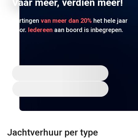
Vaar meer,
verdien meer!
Kortingen
van meer dan 20%
het hele jaar
door.
Iedereen
aan boord is inbegrepen.
Gratis aanmelden
Ontdek Ocean
Jachtverhuur per type