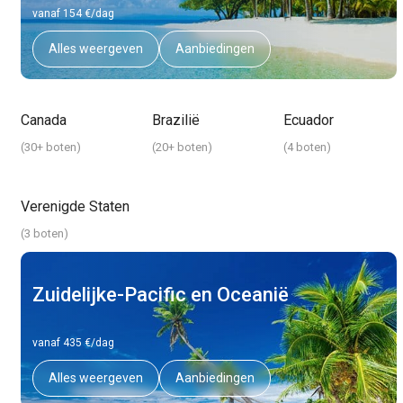
vanaf 154 €/dag
Alles weergeven
Aanbiedingen
Canada
Brazilië
Ecuador
(
30+ boten
)
(
20+ boten
)
(
4 boten
)
Verenigde Staten
(
3 boten
)
Zuidelijke-Pacific en Oceanië
vanaf 435 €/dag
Alles weergeven
Aanbiedingen