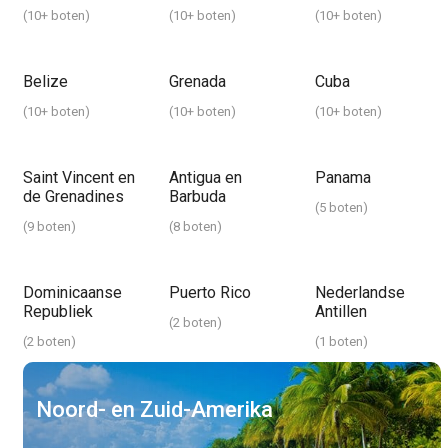
(
10+ boten
)
(
10+ boten
)
(
10+ boten
)
Belize
Grenada
Cuba
(
10+ boten
)
(
10+ boten
)
(
10+ boten
)
Saint Vincent en
Antigua en
Panama
de Grenadines
Barbuda
(
5 boten
)
(
9 boten
)
(
8 boten
)
Dominicaanse
Puerto Rico
Nederlandse
Republiek
Antillen
(
2 boten
)
(
2 boten
)
(
1 boten
)
Noord- en Zuid-Amerika