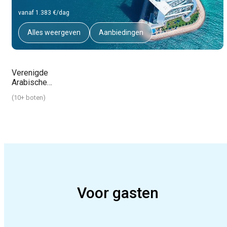
vanaf 1.383 €/dag
Alles weergeven
Aanbiedingen
Verenigde
Arabische
Emiraten
(
10+ boten
)
Voor gasten