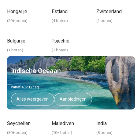
Hongarije
Estland
Zwitserland
(
20+ boten
)
(
4 boten
)
(
2 boten
)
Bulgarije
Tsjechië
(
1 boten
)
(
1 boten
)
Indische Oceaan
vanaf 402 €/dag
Alles weergeven
Aanbiedingen
Seychellen
Malediven
India
(
80+ boten
)
(
10+ boten
)
(
8 boten
)