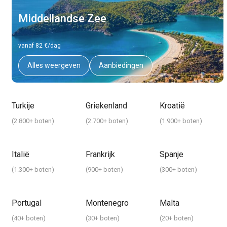
Middellandse Zee
vanaf 82 €/dag
Alles weergeven
Aanbiedingen
Turkije
Griekenland
Kroatië
(
2.800+ boten
)
(
2.700+ boten
)
(
1.900+ boten
)
Italië
Frankrijk
Spanje
(
1.300+ boten
)
(
900+ boten
)
(
300+ boten
)
Portugal
Montenegro
Malta
(
40+ boten
)
(
30+ boten
)
(
20+ boten
)