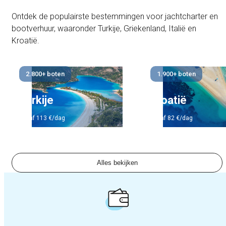
Ontdek de populairste bestemmingen voor jachtcharter en
bootverhuur, waaronder Turkije, Griekenland, Italië en
Kroatië.
2.800+ boten
1.900+ boten
Turkije
Kroatië
vanaf 113 €/dag
vanaf 82 €/dag
Alles bekijken