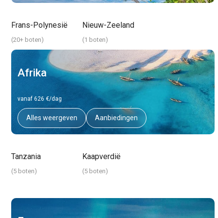
Frans-Polynesië
Nieuw-Zeeland
(
20+ boten
)
(
1 boten
)
Afrika
vanaf 626 €/dag
Alles weergeven
Aanbiedingen
Tanzania
Kaapverdië
(
5 boten
)
(
5 boten
)