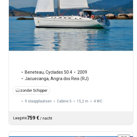
Beneteau
,
Cyclades 50.4
2009
Jacuecanga, Angra dos Reis (RJ)
zonder Schipper
9 slaapplaatsen
Cabine 5
15,2 m
4
WC
759 €
Laagste
/
nacht