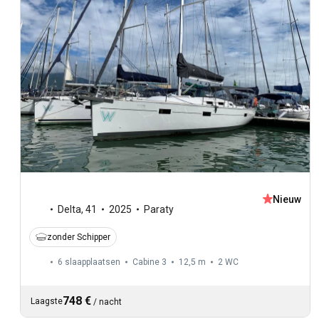
Nieuw
Delta
,
41
2025
Paraty
zonder Schipper
6 slaapplaatsen
Cabine 3
12,5 m
2
WC
748 €
Laagste
/
nacht