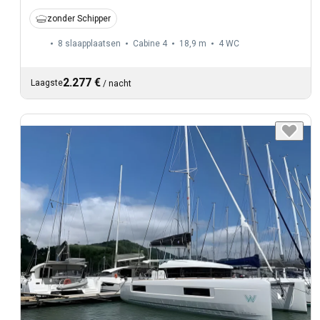
zonder Schipper
8 slaapplaatsen
Cabine 4
18,9 m
4
WC
2.277 €
Laagste
/
nacht