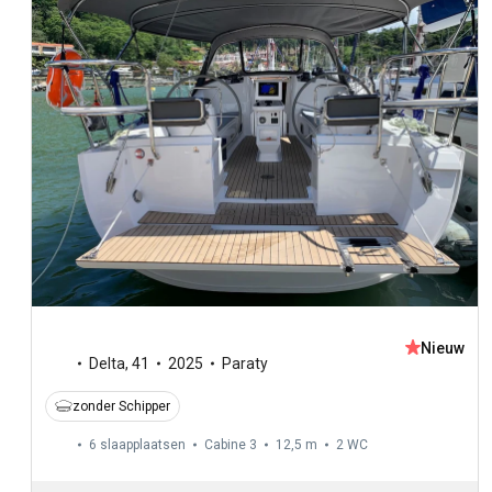
Nieuw
Delta
,
41
2025
Paraty
zonder Schipper
6 slaapplaatsen
Cabine 3
12,5 m
2
WC