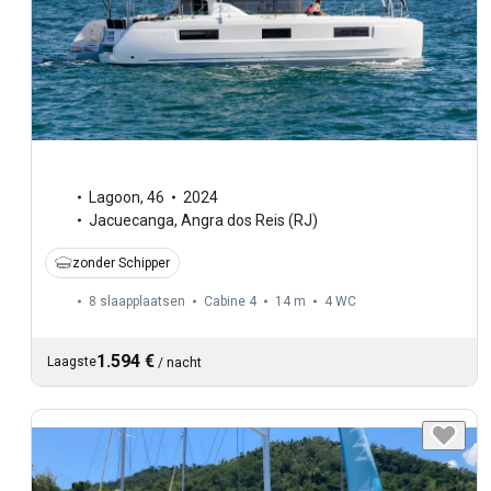
Lagoon
,
46
2024
Jacuecanga, Angra dos Reis (RJ)
zonder Schipper
8 slaapplaatsen
Cabine 4
14 m
4
WC
1.594 €
Laagste
/
nacht