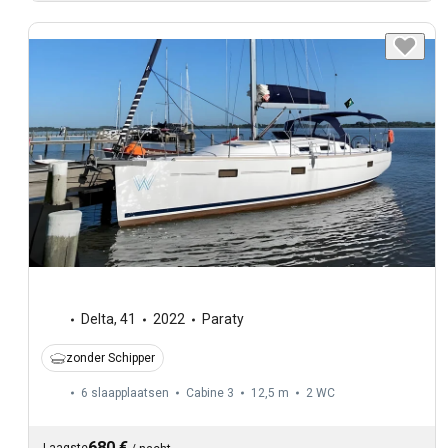
Delta
,
41
2022
Paraty
zonder Schipper
6 slaapplaatsen
Cabine 3
12,5 m
2
WC
680 €