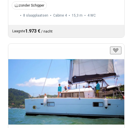
zonder Schipper
8 slaapplaatsen
Cabine 4
15,3 m
4
WC
1.973 €
Laagste
/
nacht