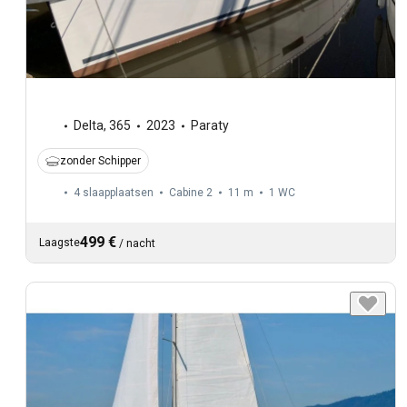
Delta
,
365
2023
Paraty
zonder Schipper
4 slaapplaatsen
Cabine 2
11 m
1
WC
499 €
Laagste
/
nacht