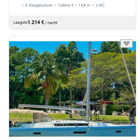
8 slaapplaatsen
Cabine 4
14,8 m
2
WC
1.214 €
Laagste
/
nacht