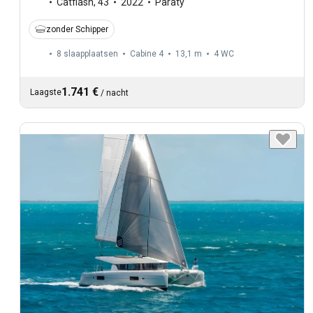
Catflash
,
43
2022
Paraty
zonder Schipper
8 slaapplaatsen
Cabine 4
13,1 m
4
WC
1.741 €
Laagste
/
nacht