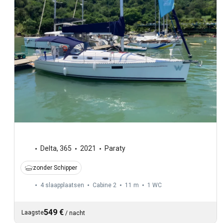
Delta
,
365
2021
Paraty
zonder Schipper
4 slaapplaatsen
Cabine 2
11 m
1
WC
549 €
Laagste
/
nacht