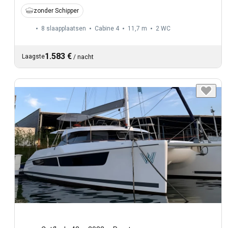
zonder Schipper
8 slaapplaatsen
Cabine 4
11,7 m
2
WC
1.583 €
Laagste
/
nacht