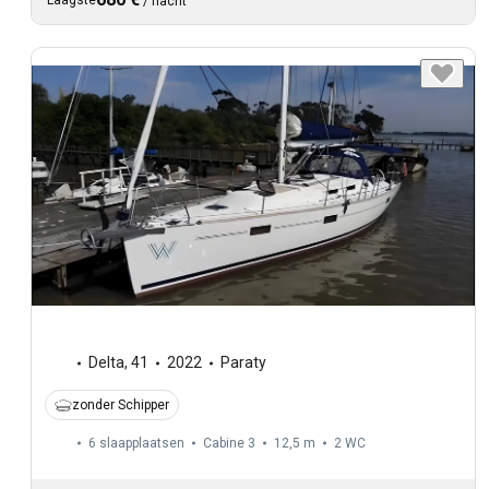
Laagste
/
nacht
Delta
,
41
2022
Paraty
zonder Schipper
6 slaapplaatsen
Cabine 3
12,5 m
2
WC