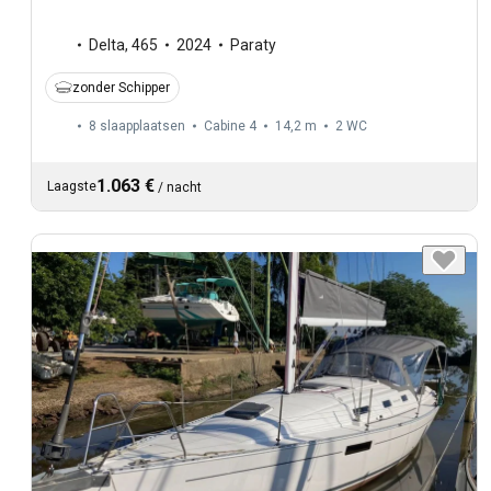
Delta
,
465
2024
Paraty
zonder Schipper
8 slaapplaatsen
Cabine 4
14,2 m
2
WC
1.063 €
Laagste
/
nacht