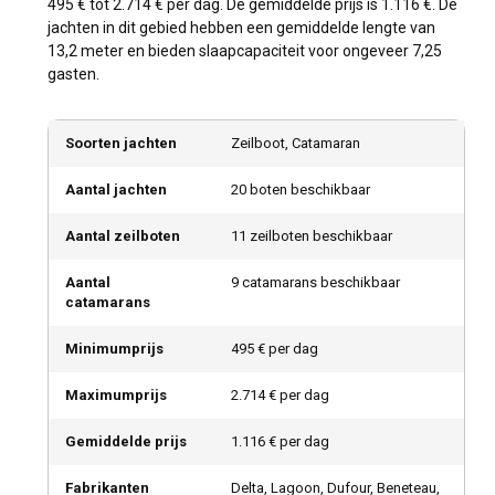
495 € tot 2.714 € per dag. De gemiddelde prijs is 1.116 €. De
jachten in dit gebied hebben een gemiddelde lengte van
13,2 meter en bieden slaapcapaciteit voor ongeveer 7,25
gasten.
Soorten jachten
Zeilboot, Catamaran
Aantal jachten
20 boten beschikbaar
Aantal zeilboten
11 zeilboten beschikbaar
Aantal
9 catamarans beschikbaar
catamarans
Minimumprijs
495 € per dag
Maximumprijs
2.714 € per dag
Gemiddelde prijs
1.116 € per dag
Fabrikanten
Delta, Lagoon, Dufour, Beneteau,