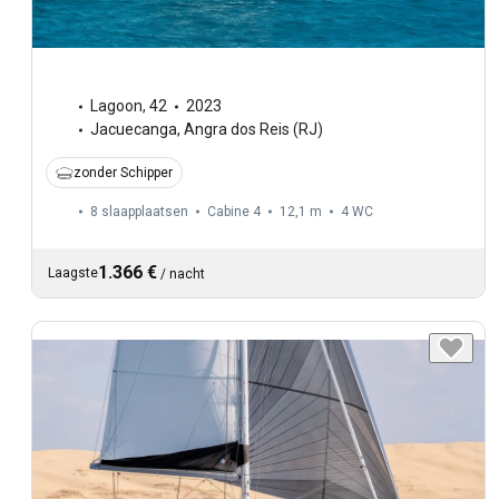
Lagoon
,
42
2023
Jacuecanga, Angra dos Reis (RJ)
zonder Schipper
8 slaapplaatsen
Cabine 4
12,1 m
4
WC
1.366 €
Laagste
/
nacht