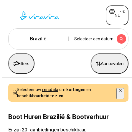
-
€
NL
Brazilië
Selecteer een datum
Filters
Aanbevolen
Selecteer uw
reisdata
om
kortingen
en
beschikbaarheid te zien.
Boot Huren Brazilië & Bootverhuur
Er zijn
20 -aanbiedingen
beschikbaar.