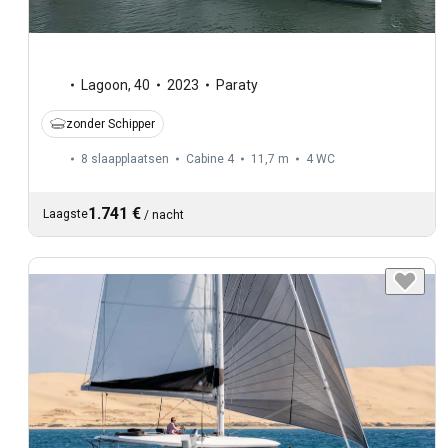
Lagoon
,
40
2023
Paraty
zonder Schipper
8 slaapplaatsen
Cabine 4
11,7 m
4
WC
1.741 €
Laagste
/
nacht