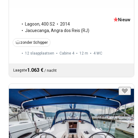
Nieuw
Lagoon
,
400 S2
2014
Jacuecanga, Angra dos Reis (RJ)
zonder Schipper
12 slaapplaatsen
Cabine 4
12 m
4
WC
1.063 €
Laagste
/
nacht