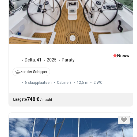
Nieuw
Delta
,
41
2025
Paraty
zonder Schipper
6 slaapplaatsen
Cabine 3
12,5 m
2
WC
748 €
Laagste
/
nacht