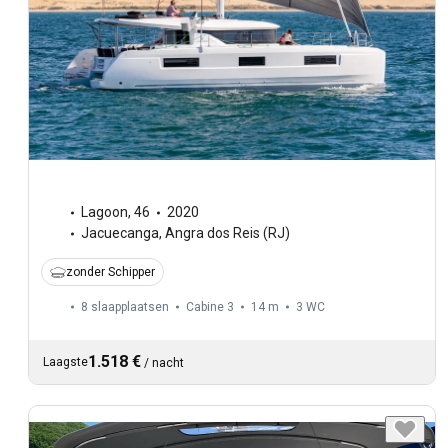
Lagoon
,
46
2020
Jacuecanga, Angra dos Reis (RJ)
zonder Schipper
8 slaapplaatsen
Cabine 3
14 m
3
WC
1.518 €
Laagste
/
nacht