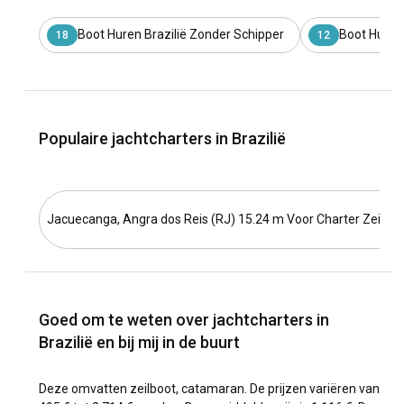
Boot Huren Brazilië Zonder Schipper
Boot Huren 
18
12
Populaire jachtcharters in Brazilië
Jacuecanga, Angra dos Reis (RJ) 15.24 m Voor Charter Zeilbo
Goed om te weten over jachtcharters in
Brazilië en bij mij in de buurt
Deze omvatten zeilboot, catamaran. De prijzen variëren van