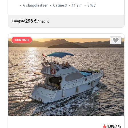
6 slaapplaatsen
Cabine 3
11,9 m
3
WC
296 €
Laagste
/
nacht
KORTING
4,99
(35)