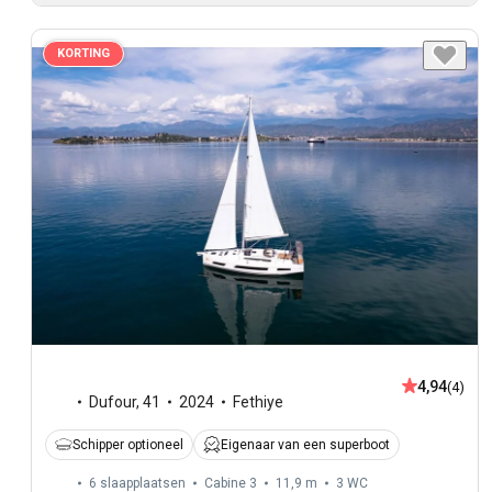
KORTING
4,94
(4)
Dufour
,
41
2024
Fethiye
Schipper optioneel
Eigenaar van een superboot
6 slaapplaatsen
Cabine 3
11,9 m
3
WC