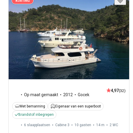
KORTING
4,97
(32)
Op maat gemaakt
2012
Gocek
Met bemanning
Eigenaar van een superboot
Brandstof inbegrepen
6 slaapplaatsen
Cabine 3
10 gasten
14 m
2
WC