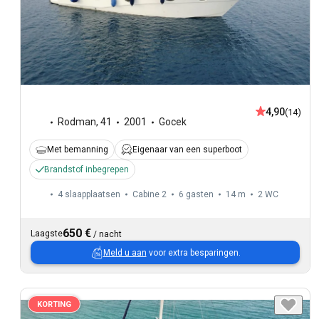
4,90
(14)
Rodman
,
41
2001
Gocek
Met bemanning
Eigenaar van een superboot
Brandstof inbegrepen
4 slaapplaatsen
Cabine 2
6 gasten
14 m
2
WC
650 €
Laagste
/
nacht
Meld u aan
voor extra besparingen.
KORTING