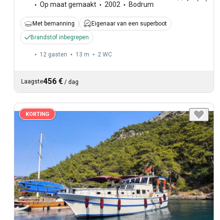
Op maat gemaakt
2002
Bodrum
Met bemanning
Eigenaar van een superboot
Brandstof inbegrepen
12 gasten
13 m
2
WC
456 €
Laagste
/
dag
KORTING