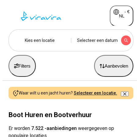
-
€
NL
Kies een locatie
Selecteer een datum
Filters
Aanbevolen
Waar wilt u een jacht huren?
Selecteer een locatie.
Boot Huren en Bootverhuur
Er worden
7.522 -aanbiedingen
weergegeven op
populaire locaties.