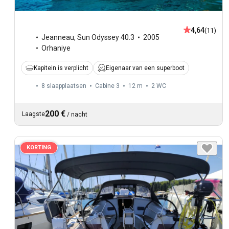
4,64
(11)
Jeanneau
,
Sun Odyssey 40.3
2005
Orhaniye
Kapitein is verplicht
Eigenaar van een superboot
8 slaapplaatsen
Cabine 3
12 m
2
WC
200 €
Laagste
/
nacht
KORTING