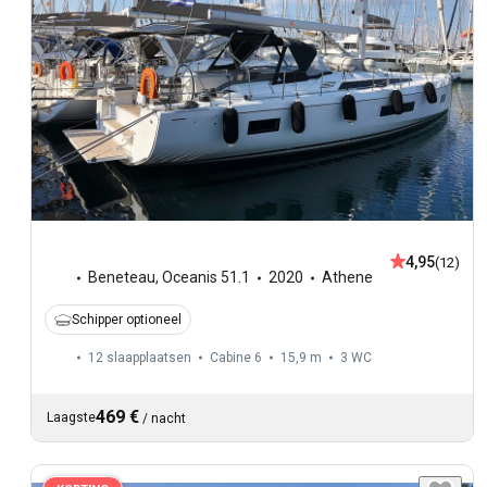
4,95
(12)
Beneteau
,
Oceanis 51.1
2020
Athene
Schipper optioneel
12 slaapplaatsen
Cabine 6
15,9 m
3
WC
469 €
Laagste
/
nacht