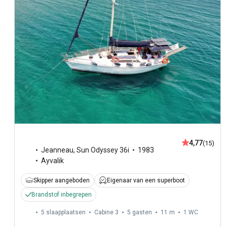
4,77
(15)
Jeanneau
,
Sun Odyssey 36i
1983
Ayvalik
Skipper aangeboden
Eigenaar van een superboot
Brandstof inbegrepen
5 slaapplaatsen
Cabine 3
5 gasten
11 m
1
WC