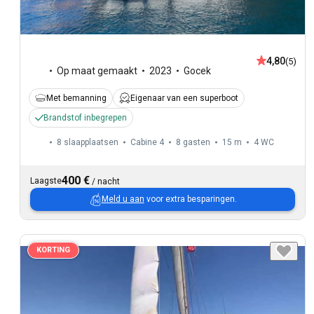
4,80
(5)
Op maat gemaakt
2023
Gocek
Met bemanning
Eigenaar van een superboot
Brandstof inbegrepen
8 slaapplaatsen
Cabine 4
8 gasten
15 m
4
WC
400 €
Laagste
/
nacht
Meld u aan
voor extra besparingen.
KORTING