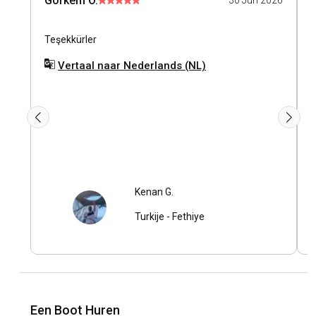
Görkem Ö.
30 Jun 2026
Teşekkürler
İ
k
Vertaal naar Nederlands (NL)
s
Kenan G.
Turkije
-
Fethiye
Een Boot Huren