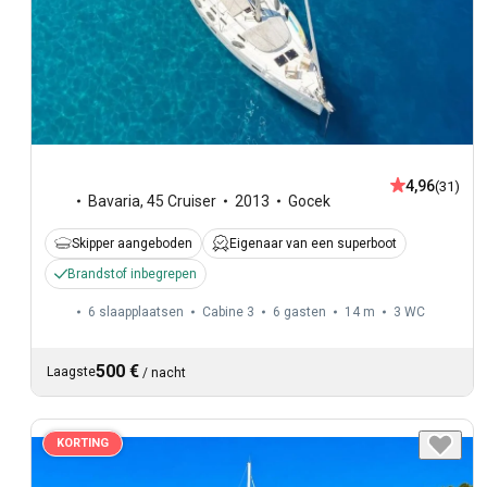
4,96
(31)
Bavaria
,
45 Cruiser
2013
Gocek
Skipper aangeboden
Eigenaar van een superboot
Brandstof inbegrepen
6 slaapplaatsen
Cabine 3
6 gasten
14 m
3
WC
500 €
Laagste
/
nacht
KORTING