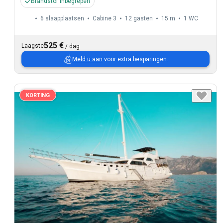
Brandstof inbegrepen
6 slaapplaatsen
Cabine 3
12 gasten
15 m
1
WC
525 €
Laagste
/
dag
Meld u aan
voor extra besparingen.
KORTING