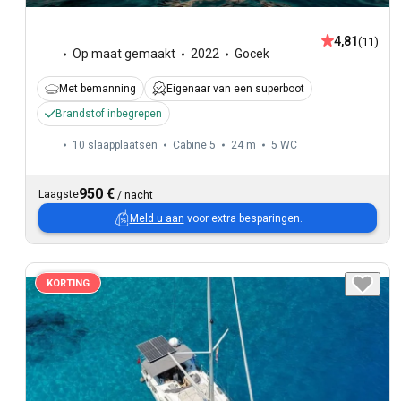
4,81
(11)
Op maat gemaakt
2022
Gocek
Met bemanning
Eigenaar van een superboot
Brandstof inbegrepen
10 slaapplaatsen
Cabine 5
24 m
5
WC
950 €
Laagste
/
nacht
Meld u aan
voor extra besparingen.
KORTING