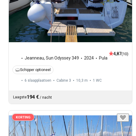
4,87
(10)
Jeanneau
,
Sun Odyssey 349
2024
Pula
Schipper optioneel
6 slaapplaatsen
Cabine 3
10,3 m
1
WC
194 €
Laagste
/
nacht
KORTING