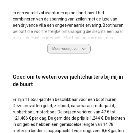
In een wereld vol avonturen op het land, biedt het
combineren van de spanning van zeilen met de luxe van
een drijvende villa een ongeëvenaarde ervaring. Boot huren
belooft die voortreffelijke ontsnapping die slechts een paar
mijl uit de kust op je wacht. Elke boot huur is meer dan
alleen een bootverhuur; het is een reis naar een wereld van
Meer weergeven
vrijheid, elegantie en betovering.
Wat zijn de populaire bestemmingen en routes
voor boot huren?
Goed om te weten over jachtcharters bij mij in
De aantrekkingskracht van boot huren heeft reizigers
de buurt
wereldwijd geboeid, met een schat aan bestemmingen om
te verkennen. Mediterrane hotspots zoals Griekenland,
Er zijn 11.650 -jachten beschikbaar voor een boot huren.
Kroatië en Italië beloven azuurblauwe zeeën en een rijke
Deze omvatten gulet, zeilboot, catamaran, motorjacht,
erfgoed, terwijl Caribische paradijzen zoals de Britse
rubberboot, motorboot. De prijzen variëren van 47 € tot
Maagdeneilanden en Sint Maarten ongerepte stranden en
121.486 € per dag. De gemiddelde prijs is 1.244 €. De jachten
levendige riffen tonen. Verder weg bieden de exotische
in dit gebied hebben een gemiddelde lengte van 14,78
Zuid-Pacific paradijzen Tahiti en Fiji ansichtkaart-perfecte
meter en bieden slaapcapaciteit voor ongeveer 8,68 gasten.
sequenties van smaragdgroene eilanden in saffierblauwe