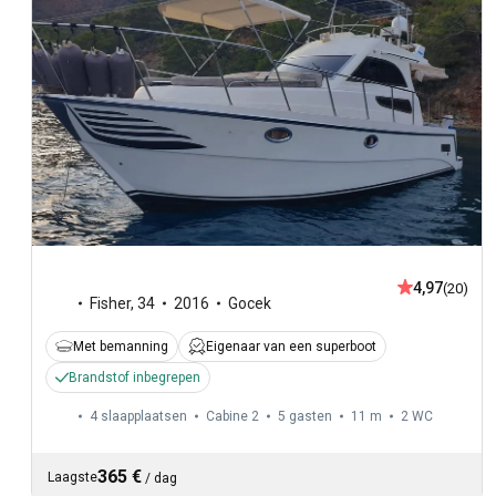
4,97
(20)
Fisher
,
34
2016
Gocek
Met bemanning
Eigenaar van een superboot
Brandstof inbegrepen
4 slaapplaatsen
Cabine 2
5 gasten
11 m
2
WC
365 €
Laagste
/
dag