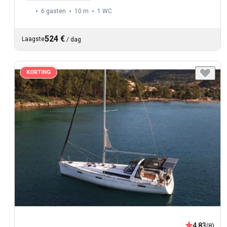
6 gasten
10 m
1
WC
524 €
Laagste
/
dag
KORTING
4,83
(8)