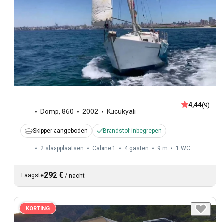
4,44
(9)
Domp
,
860
2002
Kucukyali
Skipper aangeboden
Brandstof inbegrepen
2 slaapplaatsen
Cabine 1
4 gasten
9 m
1
WC
292 €
Laagste
/
nacht
KORTING