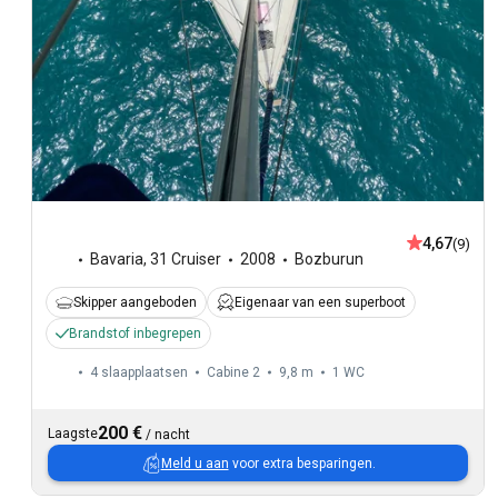
4,67
(9)
Bavaria
,
31 Cruiser
2008
Bozburun
Skipper aangeboden
Eigenaar van een superboot
Brandstof inbegrepen
4 slaapplaatsen
Cabine 2
9,8 m
1
WC
200 €
Laagste
/
nacht
Meld u aan
voor extra besparingen.