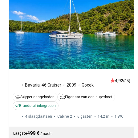
4,92
(36)
Bavaria
,
46 Cruiser
2009
Gocek
Skipper aangeboden
Eigenaar van een superboot
Brandstof inbegrepen
4 slaapplaatsen
Cabine 2
6 gasten
14,2 m
1
WC
499 €
Laagste
/
nacht