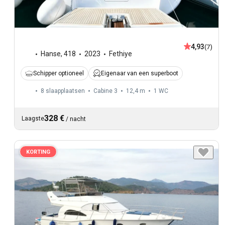
4,93
(7)
Hanse
,
418
2023
Fethiye
Schipper optioneel
Eigenaar van een superboot
8 slaapplaatsen
Cabine 3
12,4 m
1
WC
328 €
Laagste
/
nacht
KORTING