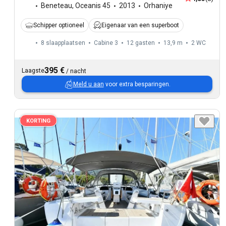
Beneteau
,
Oceanis 45
2013
Orhaniye
Schipper optioneel
Eigenaar van een superboot
8 slaapplaatsen
Cabine 3
12 gasten
13,9 m
2
WC
395 €
Laagste
/
nacht
Meld u aan
voor extra besparingen.
KORTING