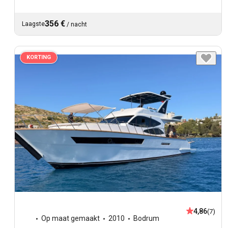
356 €
Laagste
/
nacht
KORTING
4,86
(7)
Op maat gemaakt
2010
Bodrum