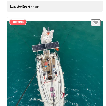
456 €
Laagste
/
nacht
KORTING