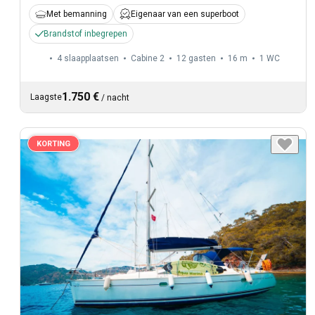
Met bemanning
Eigenaar van een superboot
Brandstof inbegrepen
4 slaapplaatsen
Cabine 2
12 gasten
16 m
1
WC
1.750 €
Laagste
/
nacht
KORTING