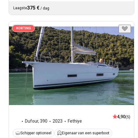
375 €
Laagste
/
dag
KORTING
4,90
(5)
Dufour
,
390
2023
Fethiye
Schipper optioneel
Eigenaar van een superboot