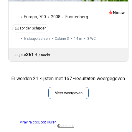
Nieuw
Europa
,
700
2008
Fürstenberg
zonder Schipper
6 slaapplaatsen
Cabine 3
14 m
3
WC
361 €
Laagste
/
nacht
Er worden 21 -lijsten met 167 -resultaten weergegeven.
Meer weergeven
viravira.co
Boot Huren
Duitsland