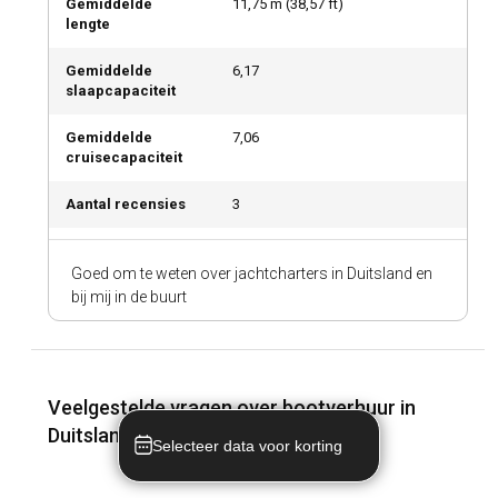
Gemiddelde
11,75
m (
38,57
ft)
lengte
Gemiddelde
6,17
slaapcapaciteit
Gemiddelde
7,06
cruisecapaciteit
Aantal recensies
3
Goed om te weten over jachtcharters in Duitsland en
bij mij in de buurt
Veelgestelde vragen over bootverhuur in
Duitsland en bij mij in de buurt
Selecteer data voor korting