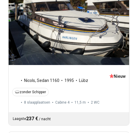
Nieuw
Nicols
,
Sedan 1160
1995
Lübz
zonder Schipper
8 slaapplaatsen
Cabine 4
11,5 m
2
WC
237 €
Laagste
/
nacht