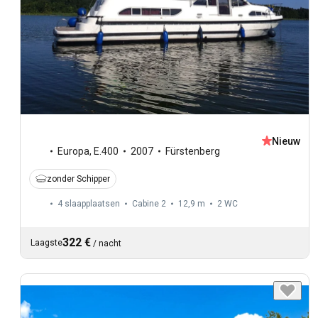
Nieuw
Europa
,
E.400
2007
Fürstenberg
zonder Schipper
4 slaapplaatsen
Cabine 2
12,9 m
2
WC
322 €
Laagste
/
nacht