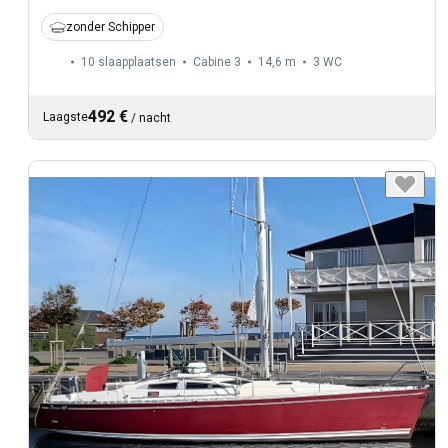
zonder Schipper
10 slaapplaatsen
Cabine 3
14,6 m
3
WC
492 €
Laagste
/
nacht