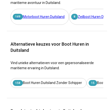
maritieme avontuur in Duitsland.
Motorboot Huren Duitsland
Zeilboot Huren Duits
149
8
Alternatieve keuzes voor Boot Huren in
Duitsland
Vind unieke alternatieven voor een gepersonaliseerde
maritieme ervaring in Duitsland.
Boot Huren Duitsland Zonder Schipper
Boot Hu
158
15