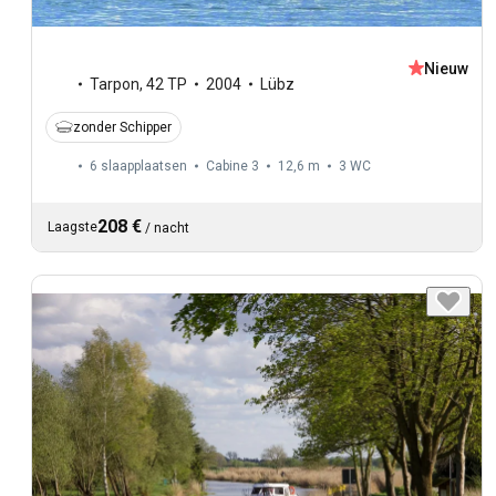
Nieuw
Tarpon
,
42 TP
2004
Lübz
zonder Schipper
6 slaapplaatsen
Cabine 3
12,6 m
3
WC
208 €
Laagste
/
nacht