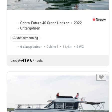
Nieuw
Cobra
,
Futura 40 Grand Horizon
2022
Untergöhren
Met bemanning
6 slaapplaatsen
Cabine 3
11,4 m
2
WC
419 €
Laagste
/
nacht