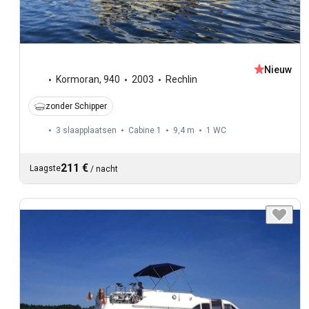
Nieuw
Kormoran
,
940
2003
Rechlin
zonder Schipper
3 slaapplaatsen
Cabine 1
9,4 m
1
WC
211 €
Laagste
/
nacht