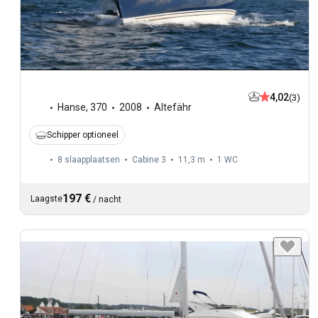
4,02
(3)
Hanse
,
370
2008
Altefähr
Schipper optioneel
8 slaapplaatsen
Cabine 3
11,3 m
1
WC
197 €
Laagste
/
nacht