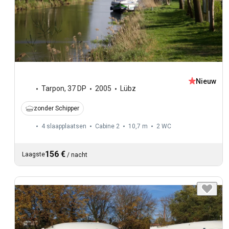
Nieuw
Tarpon
,
37 DP
2005
Lübz
zonder Schipper
4 slaapplaatsen
Cabine 2
10,7 m
2
WC
156 €
Laagste
/
nacht