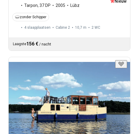
Nieuw
Tarpon
,
37 DP
2005
Lübz
zonder Schipper
4 slaapplaatsen
Cabine 2
10,7 m
2
WC
156 €
Laagste
/
nacht