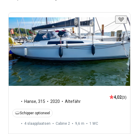
4,02
(3)
Hanse
,
315
2020
Altefähr
Schipper optioneel
4 slaapplaatsen
Cabine 2
9,6 m
1
WC