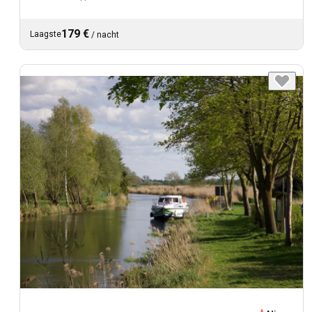
179 €
Laagste
/
nacht