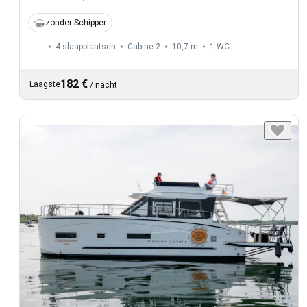
zonder Schipper
4 slaapplaatsen
Cabine 2
10,7 m
1
WC
182 €
Laagste
/
nacht