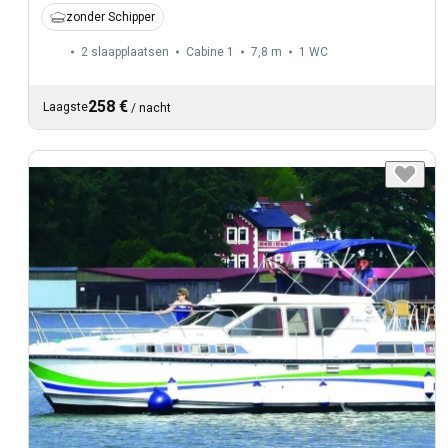
zonder Schipper
2 slaapplaatsen
Cabine 1
7,8 m
1
WC
258 €
Laagste
/
nacht