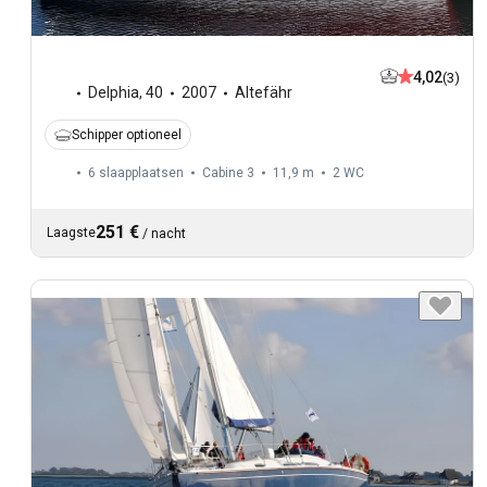
4,02
(3)
Delphia
,
40
2007
Altefähr
Schipper optioneel
6 slaapplaatsen
Cabine 3
11,9 m
2
WC
251 €
Laagste
/
nacht