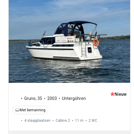
Nieuw
Gruno
,
35
2003
Untergöhren
Met bemanning
4 slaapplaatsen
Cabine 2
11 m
2
WC