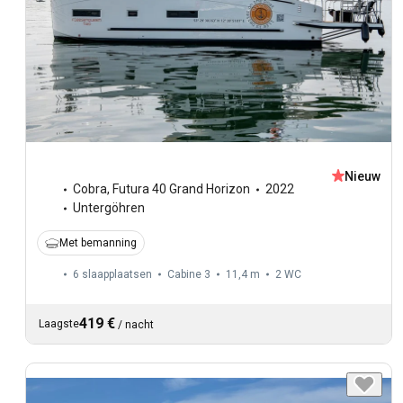
Nieuw
Cobra
,
Futura 40 Grand Horizon
2022
Untergöhren
Met bemanning
6 slaapplaatsen
Cabine 3
11,4 m
2
WC
419 €
Laagste
/
nacht