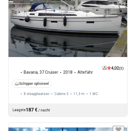
4,02
(3)
Bavaria
,
37 Cruiser
2018
Altefähr
Schipper optioneel
8 slaapplaatsen
Cabine 3
11,3 m
1
WC
187 €
Laagste
/
nacht