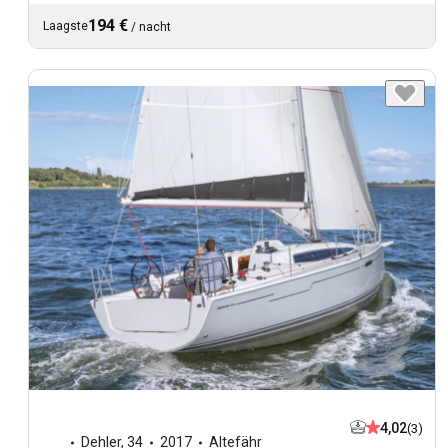
194 €
Laagste
/
nacht
4,02
(3)
Dehler
,
34
2017
Altefähr