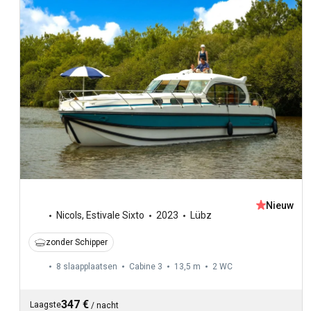
Nieuw
Nicols
,
Estivale Sixto
2023
Lübz
zonder Schipper
8 slaapplaatsen
Cabine 3
13,5 m
2
WC
347 €
Laagste
/
nacht