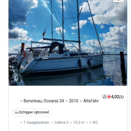
4,02
(3)
Beneteau
,
Oceanis 34
2010
Altefähr
Schipper optioneel
7 slaapplaatsen
Cabine 3
10,3 m
1
WC