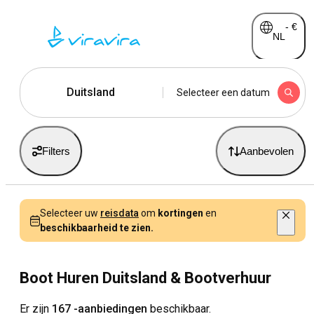
-
€
NL
Duitsland
Selecteer een datum
Filters
Aanbevolen
Selecteer uw
reisdata
om
kortingen
en
beschikbaarheid te zien.
Boot Huren Duitsland & Bootverhuur
Er zijn
167 -aanbiedingen
beschikbaar.