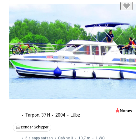
Nieuw
Tarpon
,
37 N
2004
Lübz
zonder Schipper
6 slaapplaatsen
Cabine 3
10,7 m
1
WC