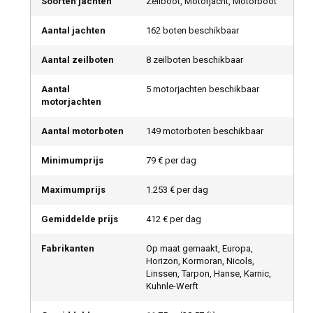
Soorten jachten
Zeilboot, Motorjacht, Motorboot
Aantal jachten
162 boten beschikbaar
Aantal zeilboten
8 zeilboten beschikbaar
Aantal
5 motorjachten beschikbaar
motorjachten
Aantal motorboten
149 motorboten beschikbaar
Minimumprijs
79 € per dag
Maximumprijs
1.253 € per dag
Gemiddelde prijs
412 € per dag
Fabrikanten
Op maat gemaakt, Europa,
Horizon, Kormoran, Nicols,
Linssen, Tarpon, Hanse, Karnic,
Kuhnle-Werft