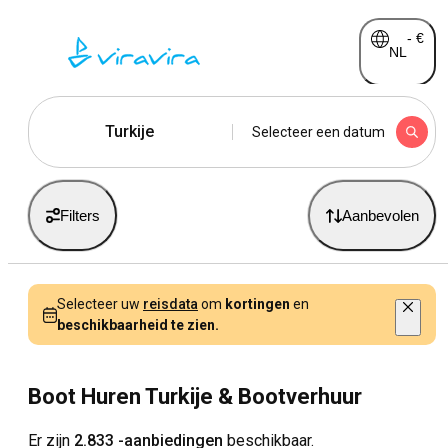
-
€
NL
Turkije
Selecteer een datum
Filters
Aanbevolen
Selecteer uw
reisdata
om
kortingen
en
beschikbaarheid te zien.
Boot Huren Turkije & Bootverhuur
Er zijn
2.833 -aanbiedingen
beschikbaar.