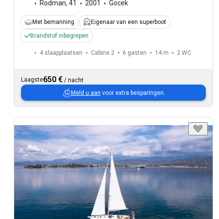
Rodman
,
41
2001
Gocek
Met bemanning
Eigenaar van een superboot
Brandstof inbegrepen
4 slaapplaatsen
Cabine 2
6 gasten
14 m
2
WC
650 €
Laagste
/
nacht
Meld u aan
voor extra besparingen.