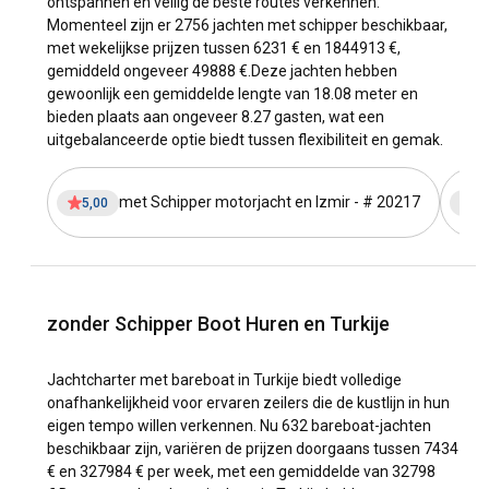
ontspannen en veilig de beste routes verkennen.
ankerplaatsen rond Ekincik Bay.
D-Marin Göcek / Skopea
Momenteel zijn er 2756 jachten met schipper beschikbaar,
Marina
is de praktische keuze voor korte, beschutte
met wekelijkse prijzen tussen 6231 € en 1844913 €,
etappes rond Göcek's Six Bays en Twelve Islands.
Ece Saray
gemiddeld ongeveer 49888 €.
Deze jachten hebben
Marina
in Fethiye past bij routes langs de Lycische kust en
gewoonlijk een gemiddelde lengte van 18.08 meter en
bij een enkele route richting Kekova Roads. Voor de Zee van
bieden plaats aan ongeveer 8.27 gasten, wat een
Marmara en de Bosporus hoort
Kalamış & Fenerbahçe
uitgebalanceerde optie biedt tussen flexibiliteit en gemak.
Marina
bij korte privétochten vanuit Istanbul. Wie
jacht
huren in Bozburun
kiest, vaart meestal rustiger, met meer
nadruk op ankerbaaien en bemande houten jachten dan op
met Schipper motorjacht en Izmir - # 20217
5,00
5,
lange bareboat etappes.
De gebruikelijke charterstijl is duidelijk. Een bemande
guletreis past bij de meerdaagse Blauwe Reis langs de
Bodrum, Marmaris, Göcek en Fethiye boog, met crew,
zonder Schipper Boot Huren en Turkije
maaltijden en zwemstops als vaste onderdelen van de dag.
Ervaren zeilers kunnen zonder schipper langs de Egeïsche
Jachtcharter met bareboat in Turkije biedt volledige
en zuidwestkust varen, maar zij moeten de Meltemi en
onafhankelijkheid voor ervaren zeilers die de kustlijn in hun
open slagen vroeg in de planning zetten. Een enkele route is
eigen tempo willen verkennen. Nu 632 bareboat-jachten
handig als je meer kust wilt zien zonder terug te keren naar
beschikbaar zijn, variëren de prijzen doorgaans tussen 7434
dezelfde haven. Een rondtocht is eenvoudiger voor
€ en 327984 € per week, met een gemiddelde van 32798
proviand, transfers en wisseldagen. In het hoogseizoen zijn