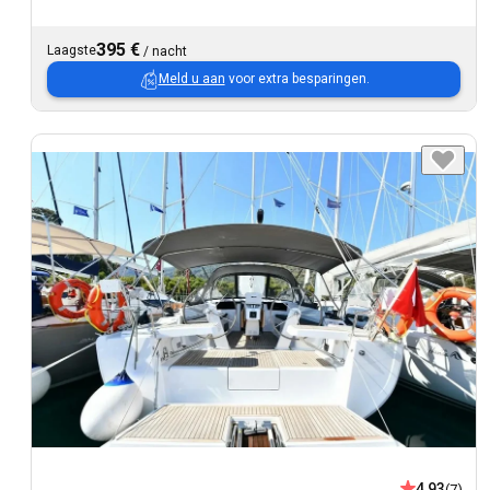
395 €
Laagste
/
nacht
Meld u aan
voor extra besparingen.
4,93
(7)