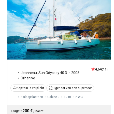
4,64
(11)
Jeanneau
,
Sun Odyssey 40.3
2005
Orhaniye
Kapitein is verplicht
Eigenaar van een superboot
8 slaapplaatsen
Cabine 3
12 m
2
WC
200 €
Laagste
/
nacht