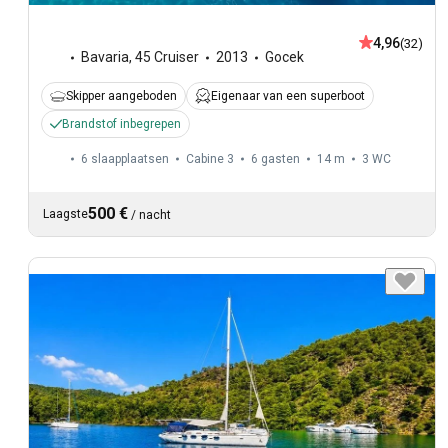
4,96
(32)
Bavaria
,
45 Cruiser
2013
Gocek
Skipper aangeboden
Eigenaar van een superboot
Brandstof inbegrepen
6 slaapplaatsen
Cabine 3
6 gasten
14 m
3
WC
500 €
Laagste
/
nacht