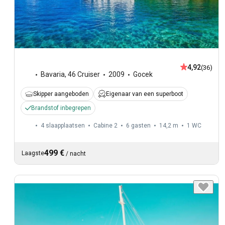
4,92
(36)
Bavaria
,
46 Cruiser
2009
Gocek
Skipper aangeboden
Eigenaar van een superboot
Brandstof inbegrepen
4 slaapplaatsen
Cabine 2
6 gasten
14,2 m
1
WC
499 €
Laagste
/
nacht