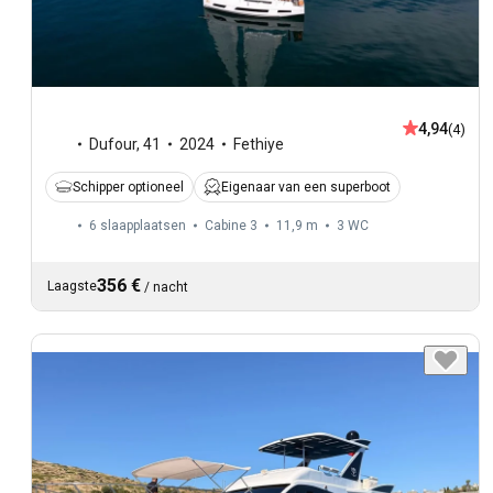
4,94
(4)
Dufour
,
41
2024
Fethiye
Schipper optioneel
Eigenaar van een superboot
6 slaapplaatsen
Cabine 3
11,9 m
3
WC
356 €
Laagste
/
nacht