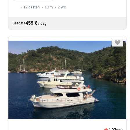
12 gasten
13 m
2
WC
455 €
Laagste
/
dag