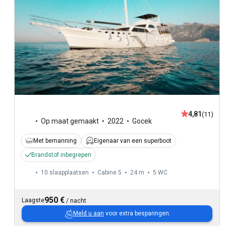
4,81
(11)
Op maat gemaakt
2022
Gocek
Met bemanning
Eigenaar van een superboot
Brandstof inbegrepen
10 slaapplaatsen
Cabine 5
24 m
5
WC
950 €
Laagste
/
nacht
Meld u aan
voor extra besparingen.