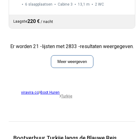
6 slaapplaatsen
Cabine 3
13,1 m
2
WC
220 €
Laagste
/
nacht
Er worden 21 -lijsten met 2833 -resultaten weergegeven.
Meer weergeven
viravira.co
Boot Huren
Turkije
Bootverhuur Turkije langs de Blauwe Reis