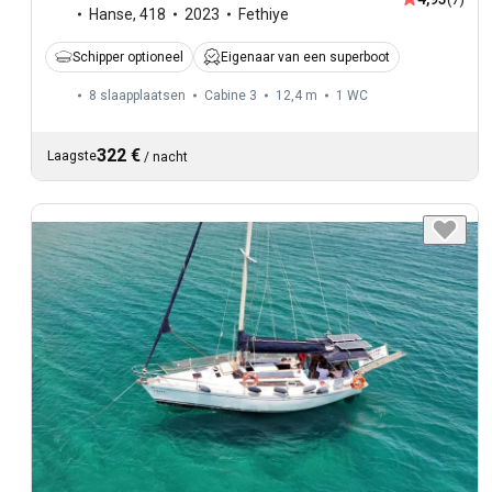
Hanse
,
418
2023
Fethiye
Schipper optioneel
Eigenaar van een superboot
8 slaapplaatsen
Cabine 3
12,4 m
1
WC
322 €
Laagste
/
nacht