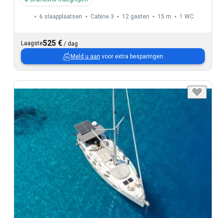
6 slaapplaatsen
Cabine 3
12 gasten
15 m
1
WC
525 €
Laagste
/
dag
Meld u aan
voor extra besparingen.