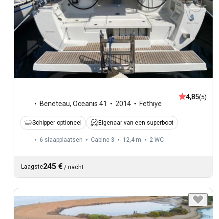
4,85
(5)
Beneteau
,
Oceanis 41
2014
Fethiye
Schipper optioneel
Eigenaar van een superboot
6 slaapplaatsen
Cabine 3
12,4 m
2
WC
245 €
Laagste
/
nacht