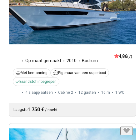
4,86
(7)
Op maat gemaakt
2010
Bodrum
Met bemanning
Eigenaar van een superboot
Brandstof inbegrepen
4 slaapplaatsen
Cabine 2
12 gasten
16 m
1
WC
1.750 €
Laagste
/
nacht