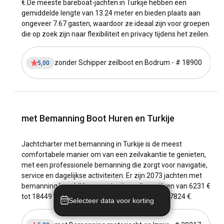
€.
De meeste bareboat-jachten in Turkije hebben een
de populairste baaien drukker en is een vaste route minder
gemiddelde lengte van 13.24 meter en bieden plaats aan
flexibel. In het tussenseizoen zijn ankerplaatsen vaak
ongeveer 7.67 gasten, waardoor ze ideaal zijn voor groepen
rustiger, al blijft de windcheck leidend. Voor
boottocht in
die op zoek zijn naar flexibiliteit en privacy tijdens het zeilen.
Istanbul
gaat het vooral om een korte privécruise over de
Bosporus, niet om een lange bareboat vakantie.
zonder Schipper zeilboot en Bodrum - # 18900
5,00
met Bemanning Boot Huren en Turkije
Jachtcharter met bemanning in Turkije is de meest
comfortabele manier om van een zeilvakantie te genieten,
met een professionele bemanning die zorgt voor navigatie,
service en dagelijkse activiteiten. Er zijn 2073 jachten met
bemanning beschikbaar, met prijzen die variëren van 6231 €
tot 1844913 € per week, gemiddeld ongeveer 57824 €.
Selecteer data voor korting