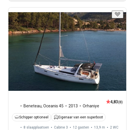
4,83
(8)
Beneteau
,
Oceanis 45
2013
Orhaniye
Schipper optioneel
Eigenaar van een superboot
8 slaapplaatsen
Cabine 3
12 gasten
13,9 m
2
WC