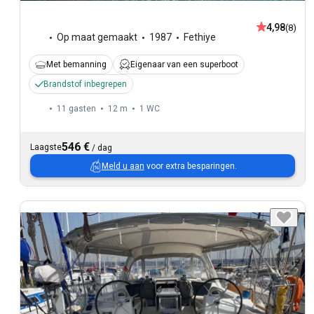
4,98
(8)
Op maat gemaakt
1987
Fethiye
Met bemanning
Eigenaar van een superboot
Brandstof inbegrepen
11 gasten
12 m
1
WC
546 €
Laagste
/
dag
Meld u aan
voor extra besparingen.