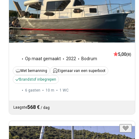
5,00
(8)
Op maat gemaakt
2022
Bodrum
Met bemanning
Eigenaar van een superboot
Brandstof inbegrepen
6 gasten
10 m
1
WC
568 €
Laagste
/
dag