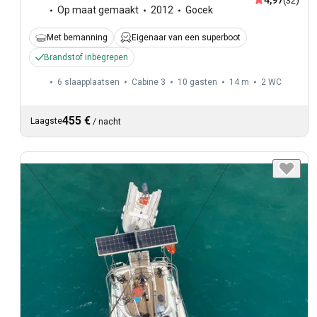
4,97
(32)
Op maat gemaakt
2012
Gocek
Met bemanning
Eigenaar van een superboot
Brandstof inbegrepen
6 slaapplaatsen
Cabine 3
10 gasten
14 m
2
WC
455 €
Laagste
/
nacht