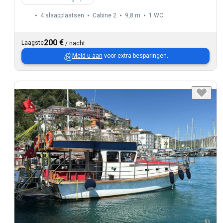
4 slaapplaatsen
Cabine 2
9,8 m
1
WC
200 €
Laagste
/
nacht
Meld u aan
voor extra besparingen.