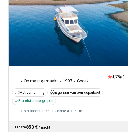
4,75
(5)
Op maat gemaakt
1997
Gocek
Met bemanning
Eigenaar van een superboot
Brandstof inbegrepen
8 slaapplaatsen
Cabine 4
21 m
850 €
Laagste
/
nacht