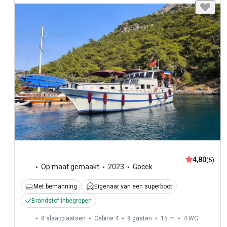
4,80
(5)
Op maat gemaakt
2023
Gocek
Met bemanning
Eigenaar van een superboot
Brandstof inbegrepen
8 slaapplaatsen
Cabine 4
8 gasten
15 m
4
WC