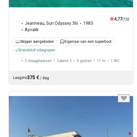
4,77
(15)
Jeanneau
,
Sun Odyssey 36i
1983
Ayvalik
Skipper aangeboden
Eigenaar van een superboot
Brandstof inbegrepen
5 slaapplaatsen
Cabine 3
5 gasten
11 m
1
WC
375 €
Laagste
/
dag