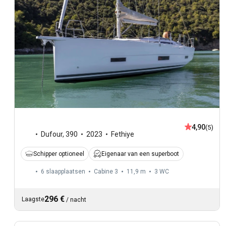
4,90
(5)
Dufour
,
390
2023
Fethiye
Schipper optioneel
Eigenaar van een superboot
6 slaapplaatsen
Cabine 3
11,9 m
3
WC
296 €
Laagste
/
nacht