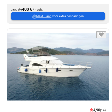
400 €
Laagste
/
nacht
Meld u aan
voor extra besparingen.
4,90
(14)