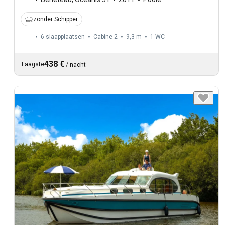
zonder Schipper
6 slaapplaatsen
Cabine 2
9,3 m
1
WC
438 €
Laagste
/
nacht