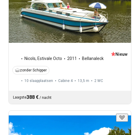
Nieuw
Nicols
,
Estivale Octo
2011
Bellanaleck
zonder Schipper
10 slaapplaatsen
Cabine 4
13,5 m
2
WC
388 €
Laagste
/
nacht