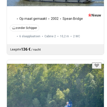
Nieuw
Op maat gemaakt
2002
Spean Bridge
zonder Schipper
6 slaapplaatsen
Cabine 2
10,2 m
2
WC
136 €
Laagste
/
nacht