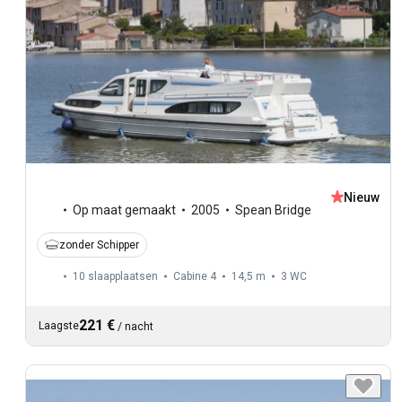
Nieuw
Op maat gemaakt
2005
Spean Bridge
zonder Schipper
10 slaapplaatsen
Cabine 4
14,5 m
3
WC
221 €
Laagste
/
nacht