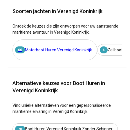
Soorten jachten in Verenigd Koninkrijk
Ontdek de keuzes die zijn ontworpen voor uw aanstaande
maritieme avontuur in Verenigd Koninkrijk.
Motorboot Huren Verenigd Koninkrijk
Zeilboot Hur
66
4
Alternatieve keuzes voor Boot Huren in
Verenigd Koninkrijk
Vind unieke alternatieven voor een gepersonaliseerde
maritieme ervaring in Verenigd Koninkrijk.
Boot Huren Verenigd Koninkrijk Zonder Schipper
70