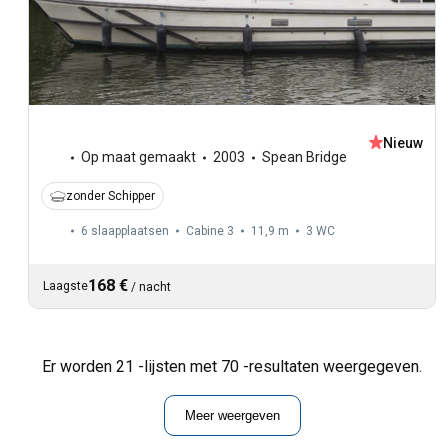
Nieuw
Op maat gemaakt
2003
Spean Bridge
zonder Schipper
6 slaapplaatsen
Cabine 3
11,9 m
3
WC
168 €
Laagste
/
nacht
Er worden 21 -lijsten met 70 -resultaten weergegeven.
Meer weergeven