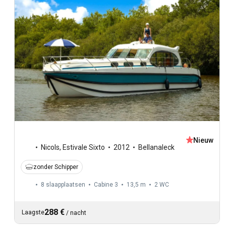
Nieuw
Nicols
,
Estivale Sixto
2012
Bellanaleck
zonder Schipper
8 slaapplaatsen
Cabine 3
13,5 m
2
WC
288 €
Laagste
/
nacht