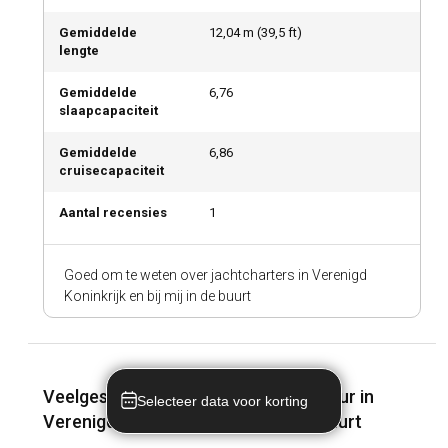
Gemiddelde
12,04
m (
39,5
ft)
lengte
Gemiddelde
6,76
slaapcapaciteit
Gemiddelde
6,86
cruisecapaciteit
Aantal recensies
1
Goed om te weten over jachtcharters in Verenigd
Koninkrijk en bij mij in de buurt
Veelgestelde vragen over bootverhuur in
Selecteer data voor korting
Verenigd Koninkrijk en bij mij in de buurt