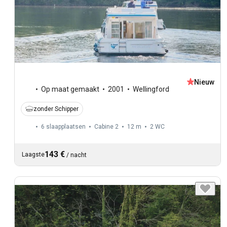
Nieuw
Op maat gemaakt
2001
Wellingford
zonder Schipper
6 slaapplaatsen
Cabine 2
12 m
2
WC
143 €
Laagste
/
nacht