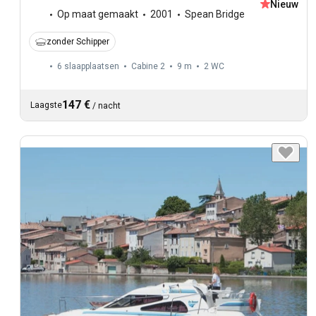
Nieuw
Op maat gemaakt
2001
Spean Bridge
zonder Schipper
6 slaapplaatsen
Cabine 2
9 m
2
WC
147 €
Laagste
/
nacht