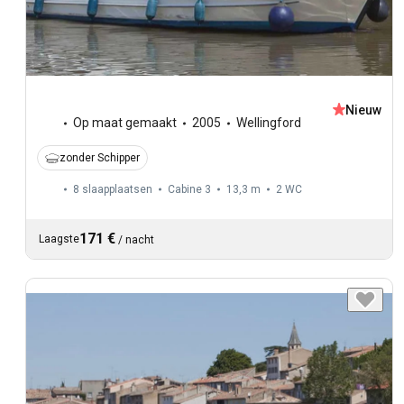
Nieuw
Op maat gemaakt
2005
Wellingford
zonder Schipper
8 slaapplaatsen
Cabine 3
13,3 m
2
WC
171 €
Laagste
/
nacht