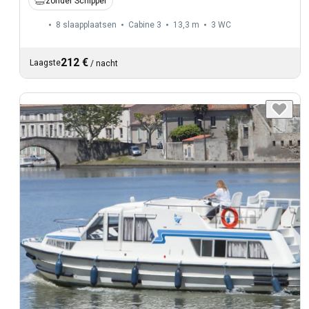
zonder Schipper
8 slaapplaatsen
Cabine 3
13,3 m
3
WC
212 €
Laagste
/
nacht