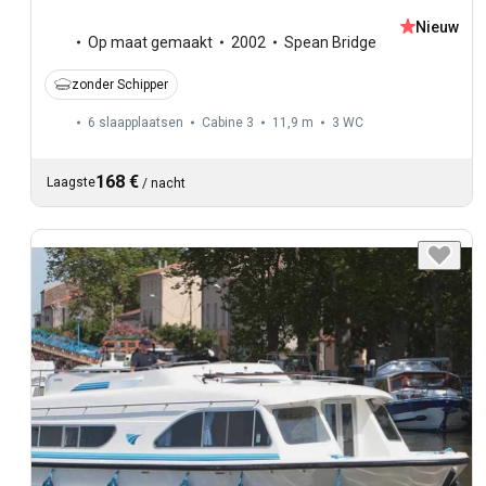
Nieuw
Op maat gemaakt
2002
Spean Bridge
zonder Schipper
6 slaapplaatsen
Cabine 3
11,9 m
3
WC
168 €
Laagste
/
nacht