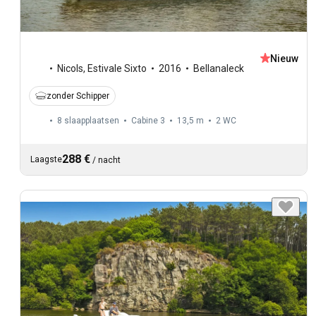
Nieuw
Nicols
,
Estivale Sixto
2016
Bellanaleck
zonder Schipper
8 slaapplaatsen
Cabine 3
13,5 m
2
WC
288 €
Laagste
/
nacht