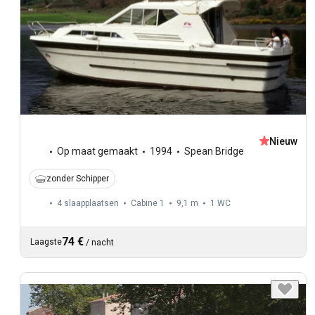
Nieuw
Op maat gemaakt
1994
Spean Bridge
zonder Schipper
4 slaapplaatsen
Cabine 1
9,1 m
1
WC
74 €
Laagste
/
nacht