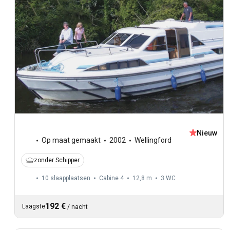
Nieuw
Op maat gemaakt
2002
Wellingford
zonder Schipper
10 slaapplaatsen
Cabine 4
12,8 m
3
WC
192 €
Laagste
/
nacht