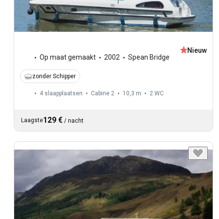
Nieuw
Op maat gemaakt
2002
Spean Bridge
zonder Schipper
4 slaapplaatsen
Cabine 2
10,3 m
2
WC
129 €
Laagste
/
nacht