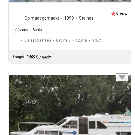
Nieuw
Op maat gemaakt
1999
Staines
zonder Schipper
6 slaapplaatsen
Cabine 3
12,8 m
3
WC
168 €
Laagste
/
nacht