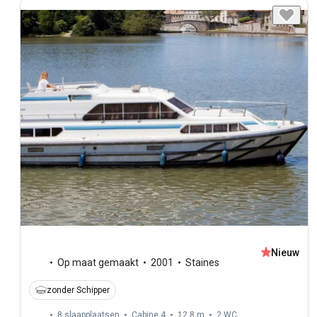
Nieuw
Op maat gemaakt
2001
Staines
zonder Schipper
8 slaapplaatsen
Cabine 4
12,8 m
2
WC