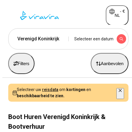
-
€
NL
Verenigd Koninkrijk
Selecteer een datum
Filters
Aanbevolen
Selecteer uw
reisdata
om
kortingen
en
beschikbaarheid te zien.
Boot Huren Verenigd Koninkrijk &
Bootverhuur