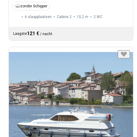
zonder Schipper
6 slaapplaatsen
Cabine 2
10,2 m
2
WC
121 €
Laagste
/
nacht