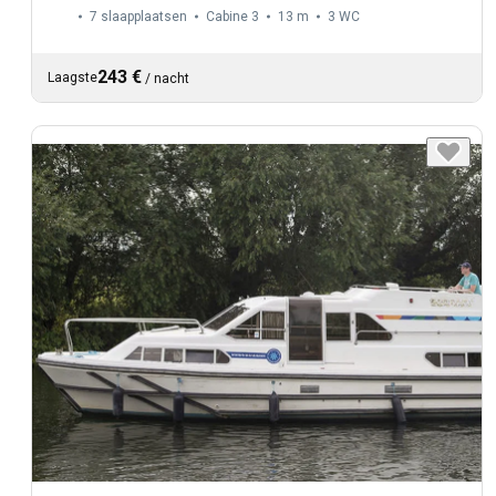
7 slaapplaatsen
Cabine 3
13 m
3
WC
243 €
Laagste
/
nacht