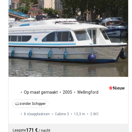
Nieuw
Op maat gemaakt
2005
Wellingford
zonder Schipper
8 slaapplaatsen
Cabine 3
13,3 m
2
WC
171 €
Laagste
/
nacht