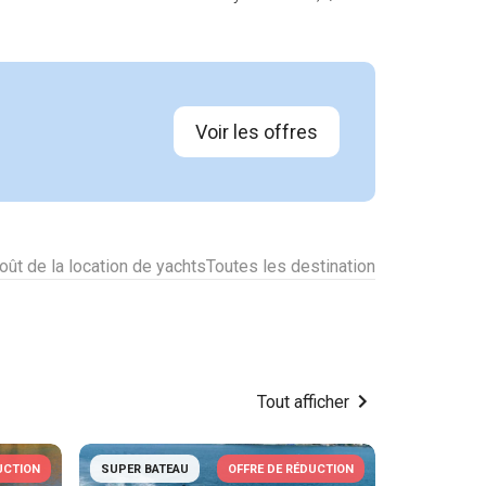
Voir les offres
oût de la location de yachts
Toutes les destinations pour la locat
Tout afficher
UCTION
SUPER BATEAU
OFFRE DE RÉDUCTION
SUPER BAT