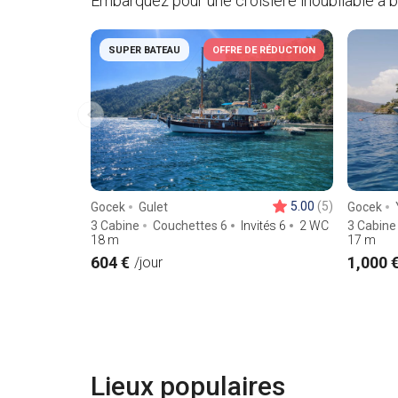
Embarquez pour une croisière inoubliable à 
SUPER BATEAU
OFFRE DE RÉDUCTION
5.00
(5)
Gocek
Gulet
Gocek
3 Cabine
Couchettes 6
Invités 6
2 WC
3 Cabine
18
m
17
m
604 €
1,000 
/jour
Lieux populaires