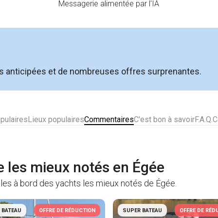
Messagerie alimentée par l'IA
ns anticipées et de nombreuses offres surprenantes.
pulaires
Lieux populaires
Commentaires
C'est bon à savoir
F.A.Q.
C
e les mieux notés en Égée
bles à bord des yachts les mieux notés de Égée.
 BATEAU
OFFRE DE RÉDUCTION
SUPER BATEAU
OFFRE DE RÉD