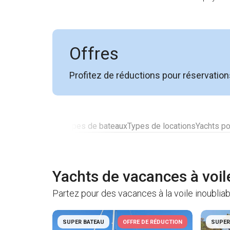
Offres
Profitez de réductions pour réservatio
s les mieux notés
Types de bateaux
Types de locations
Yachts po
Yachts de vacances à voil
Partez pour des vacances à la voile inoublia
SUPER BATEAU
OFFRE DE RÉDUCTION
SUPER