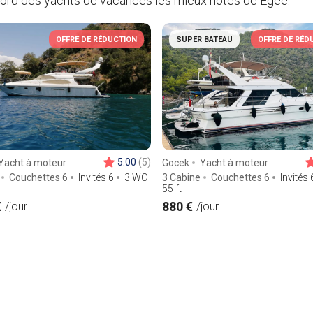
bord des yachts de vacances les mieux notés de Égée.
OFFRE DE RÉDUCTION
SUPER BATEAU
OFFRE DE RÉD
5.00
(5)
Yacht à moteur
Gocek
Yacht à moteur
Couchettes 6
Invités 6
3 WC
3 Cabine
Couchettes 6
Invités 
55
ft
€
880 €
/jour
/jour