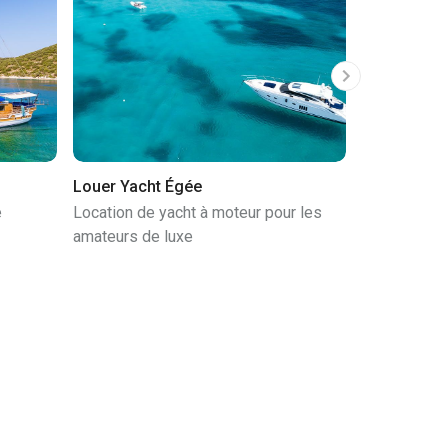
Louer Yacht Égée
Location B
e
Location de yacht à moteur pour les
Location de
amateurs de luxe
amateurs de