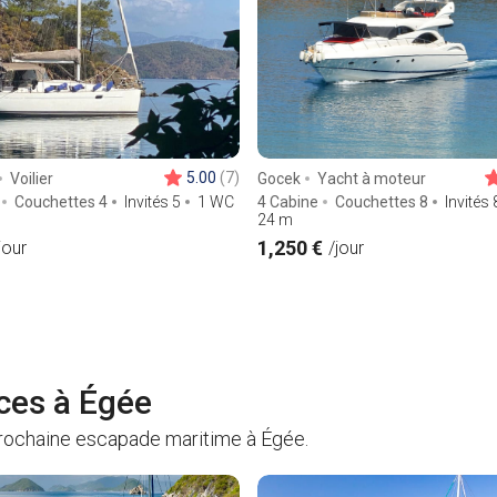
5.00
(7)
Voilier
Gocek
Yacht à moteur
Couchettes 4
Invités 5
1 WC
4 Cabine
Couchettes 8
Invités 
24
m
1,250 €
jour
/jour
ces à Égée
rochaine escapade maritime à Égée.