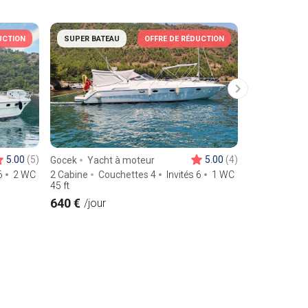
UCTION
SUPER BATEAU
OFFRE DE RÉDUCTION
SUPER BAT
5.00
(5)
5.00
(4)
Gocek
Yacht à moteur
Gocek
Yach
6
2 WC
2 Cabine
Couchettes 4
Invités 6
1 WC
3 Cabine
Co
45
ft
12
m
640 €
548 €
/jour
/jour