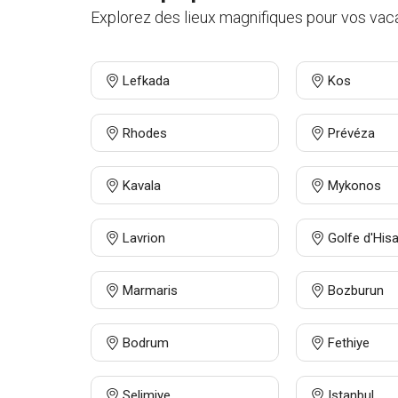
Explorez des lieux magnifiques pour vos vaca
Lefkada
Kos
Rhodes
Prévéza
Kavala
Mykonos
Lavrion
Golfe d'His
Marmaris
Bozburun
Bodrum
Fethiye
Selimiye
Istanbul