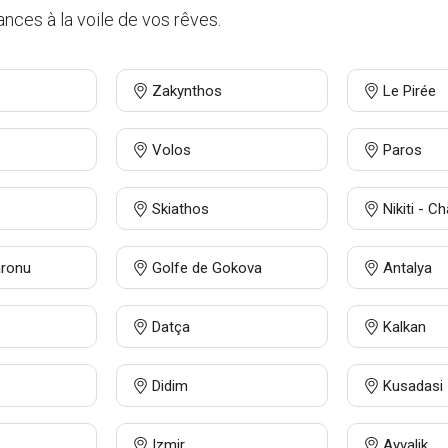
nces à la voile de vos rêves.
Zakynthos
Le Pirée
Volos
Paros
Skiathos
Nikiti - C
aronu
Golfe de Gokova
Antalya
Datça
Kalkan
Didim
Kusadasi
Izmir
Ayvalik