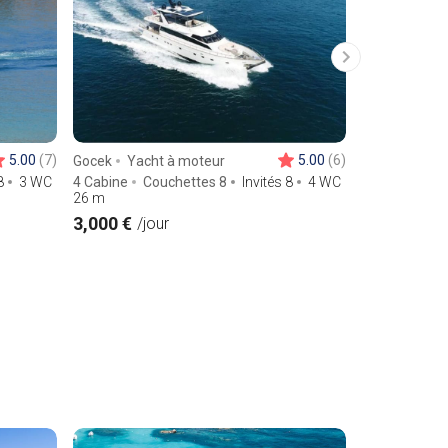
5.00
(7)
5.00
(6)
Gocek
Yacht à moteur
Gocek
Yach
8
3 WC
4 Cabine
Couchettes 8
Invités 8
4 WC
1 Cabine
Co
26
m
11
m
3,000 €
513 €
/jour
/jour