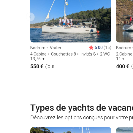
5.00
(15)
Bodrum
Voilier
Bodrum
4 Cabine
Couchettes 8
Invités 8
2 WC
2 Cabine
13,76
m
11
m
550 €
400 €
/jour
/
Types de yachts de vacan
Découvrez les options conçues pour votre p