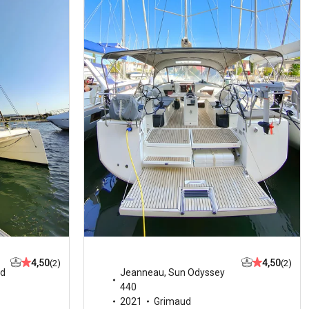
4,50
4,50
(2)
(2)
d
Jeanneau
,
Sun Odyssey
440
2021
Grimaud