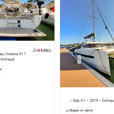
4,50
(2)
au
,
Oceanis 41.1
Grimaud
er
Bali
,
4.1
2019
Grimau
Skipper en option