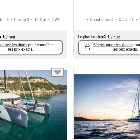
tes 6
Cabine 3
12,3 m
2
WC
Couchettes 6
Cabine 3
5 €
554 €
Le plus bas
/
nuit
/
nuit
ionnez les dates
pour connaître
Sélectionnez les dates
pour
les prix exacts.
les prix exacts.