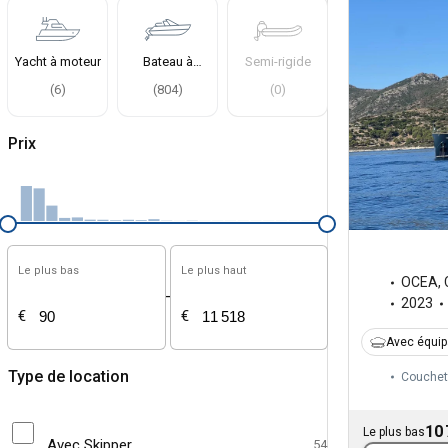
Yacht à moteur
Bateau à
Semi-rigide
moteur
(
6
)
(
804
)
(
0
)
Prix
Le plus bas
Le plus haut
OCEA
,
-
2023
€
€
Avec équi
Type de location
Couchet
10 
Le plus bas
Avec Skipper
54