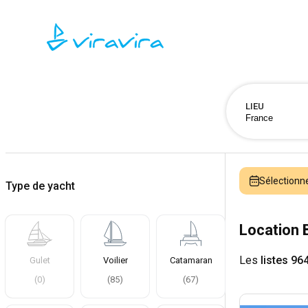
LIEU
Sélectionn
Type de yacht
Location 
Les
listes 96
Gulet
Voilier
Catamaran
(
0
)
(
85
)
(
67
)