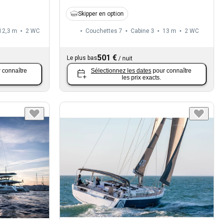
Skipper en option
12,3 m
2
WC
Couchettes 7
Cabine 3
13 m
2
WC
501 €
Le plus bas
/
nuit
 connaître
Sélectionnez les dates
pour connaître
les prix exacts.