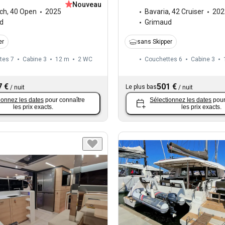
Nouveau
ech
,
40 Open
2025
Bavaria
,
42 Cruiser
202
d
Grimaud
er
sans Skipper
tes 7
Cabine 3
12 m
2
WC
Couchettes 6
Cabine 3
7 €
501 €
Le plus bas
/
nuit
/
nuit
ionnez les dates
pour connaître
Sélectionnez les dates
pour
les prix exacts.
les prix exacts.