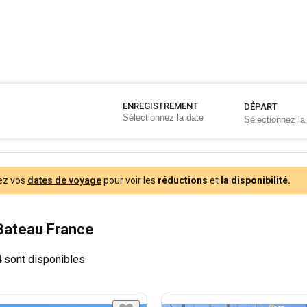
ENREGISTREMENT
DÉPART
ez vos
dates de voyage
pour voir les
réductions
et
la disponibilité.
Bateau France
4
sont disponibles.