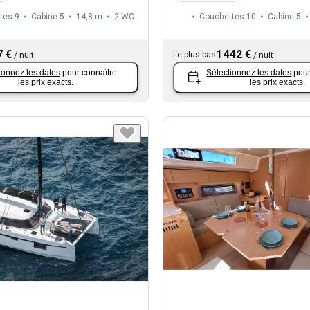
tes 9
Cabine 5
14,8 m
2
WC
Couchettes 10
Cabine 5
7 €
1 442 €
Le plus bas
/
nuit
/
nuit
ionnez les dates
pour connaître
Sélectionnez les dates
pour
les prix exacts.
les prix exacts.