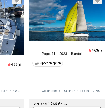
4,63
(1)
Pogo
,
44
2023
Bandol
Skipper en option
4,99
(1)
11,5 m
2
WC
Couchettes 8
Cabine 4
13,6 m
2
WC
1 266 €
Le plus bas
/
nuit