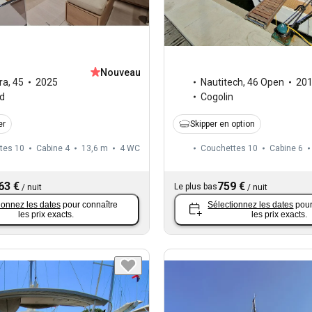
Nouveau
ra
,
45
2025
Nautitech
,
46 Open
20
d
Cogolin
er
Skipper en option
tes 10
Cabine 4
13,6 m
4
WC
Couchettes 10
Cabine 6
63 €
759 €
Le plus bas
/
nuit
/
nuit
ionnez les dates
pour connaître
Sélectionnez les dates
pour
les prix exacts.
les prix exacts.