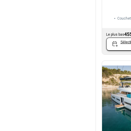
Couchet
45
Le plus bas
Sélect