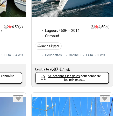
4,50
4,50
(2)
(2)
17
Lagoon
,
450F
2014
Grimaud
sans Skipper
13,8 m
4
WC
Couchettes 8
Cabine 3
14 m
3
WC
607 €
Le plus bas
/
nuit
 connaître
Sélectionnez les dates
pour connaître
les prix exacts.