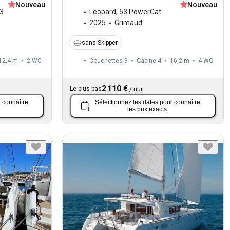
Nouveau
Nouveau
3
Leopard
,
53 PowerCat
2025
Grimaud
sans Skipper
12,4 m
2
WC
Couchettes 9
Cabine 4
16,2 m
4
WC
2 110 €
Le plus bas
/
nuit
 connaître
Sélectionnez les dates
pour connaître
les prix exacts.