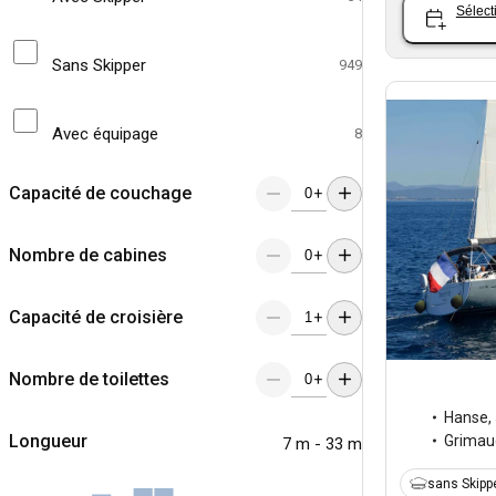
Sélect
Sans Skipper
949
Avec équipage
8
Capacité de couchage
+
Nombre de cabines
+
Capacité de croisière
+
Nombre de toilettes
+
Hanse
,
Longueur
Grimau
7 m - 33 m
sans Skipp