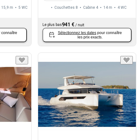
15,9 m
5
WC
Couchettes 8
Cabine 4
14 m
4
WC
941 €
Le plus bas
/
nuit
 connaître
Sélectionnez les dates
pour connaître
les prix exacts.