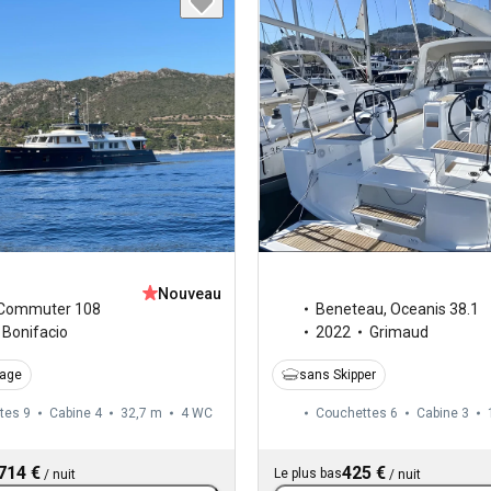
Nouveau
Beneteau
,
Oceanis 38.1
Commuter 108
2022
Grimaud
Bonifacio
sans Skipper
page
tes 9
Cabine 4
32,7 m
4
WC
Couchettes 6
Cabine 3
714 €
425 €
Le plus bas
/
nuit
/
nuit