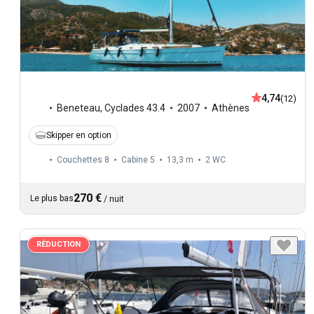
4,74
(12)
Beneteau
,
Cyclades 43.4
2007
Athènes
Skipper en option
Couchettes 8
Cabine 5
13,3 m
2
WC
270 €
Le plus bas
/
nuit
RÉDUCTION