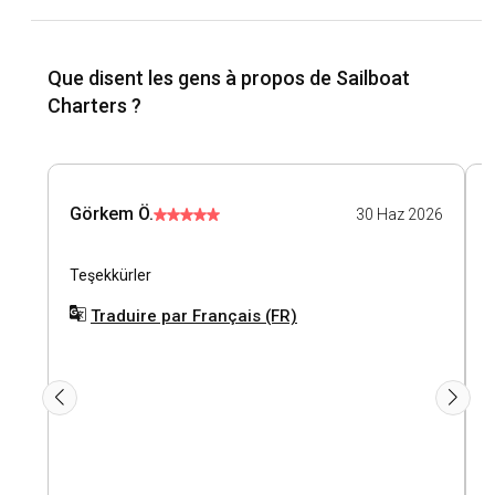
Que disent les gens à propos de Sailboat
Charters ?
Görkem Ö.
30 Haz 2026
Teşekkürler
İ
k
Traduire par Français (FR)
s