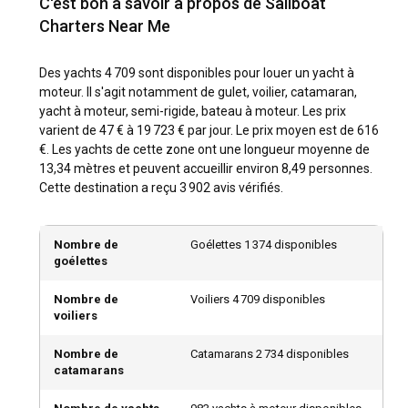
C'est bon à savoir à propos de Sailboat
Charters Near Me
Quelles sont les destinations et itinéraires
populaires pour louer un yacht à moteur?
Des yachts 4 709 sont disponibles pour louer un yacht à
Louer un yacht à moteur offre une opportunité unique
moteur. Il s'agit notamment de gulet, voilier, catamaran,
d'explorer certaines des destinations les plus
yacht à moteur, semi-rigide, bateau à moteur. Les prix
époustouflantes du monde. De la Méditerranée ensoleillée
varient de 47 € à 19 723 € par jour. Le prix moyen est de 616
aux récifs coralliens immaculés des Caraïbes, chaque
€. Les yachts de cette zone ont une longueur moyenne de
destination vous offre des expériences uniques. La Côte
13,34 mètres et peuvent accueillir environ 8,49 personnes.
d'Azur est une Mecque pour les amateurs de yacht à
Cette destination a reçu 3 902 avis vérifiés.
moteur, avec ses ports glamour comme Cannes, Nice et
l'emblématique Saint-Tropez. La Grèce vous enchantera
avec ses myriades d'îles. La côte dalmate de la Croatie est
Nombre de
Goélettes 1 374 disponibles
un mélange envoûtant d'eaux claires, de villes historiques et
goélettes
d'îles tranquilles. Au-delà de l'Europe, les Caraïbes
représentent le summum du luxe tropical, avec les
Nombre de
Voiliers 4 709 disponibles
Bahamas et les Îles Vierges britanniques qui accueillent les
voiliers
visiteurs à bras ouverts. La mer d'Andaman est un
incontournable, offrant des opportunités d'explorer des
Nombre de
Catamarans 2 734 disponibles
plages vierges et des îles isolées. Ailleurs, le nord-ouest
catamarans
Pacifique offre une beauté naturelle incomparable avec des
orques, des phoques et des paysages à couper le souffle.