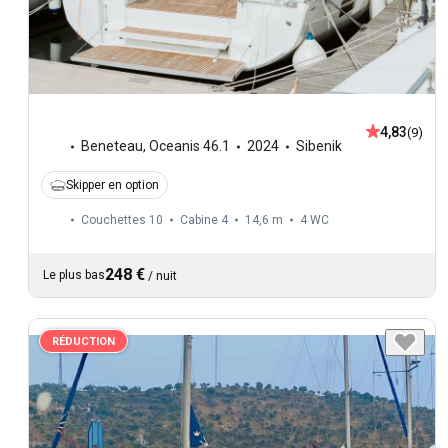
4,83
(9)
Beneteau
,
Oceanis 46.1
2024
Sibenik
Skipper en option
Couchettes 10
Cabine 4
14,6 m
4
WC
248 €
Le plus bas
/
nuit
RÉDUCTION