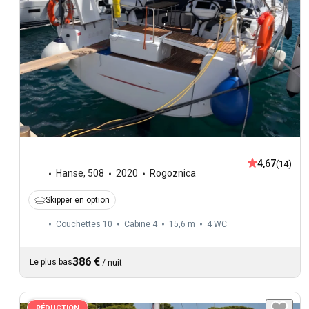
4,67
(14)
Hanse
,
508
2020
Rogoznica
Skipper en option
Couchettes 10
Cabine 4
15,6 m
4
WC
386 €
Le plus bas
/
nuit
RÉDUCTION