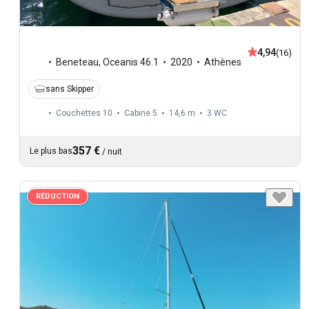
4,94
(16)
Beneteau
,
Oceanis 46.1
2020
Athènes
sans Skipper
Couchettes 10
Cabine 5
14,6 m
3
WC
357 €
Le plus bas
/
nuit
RÉDUCTION