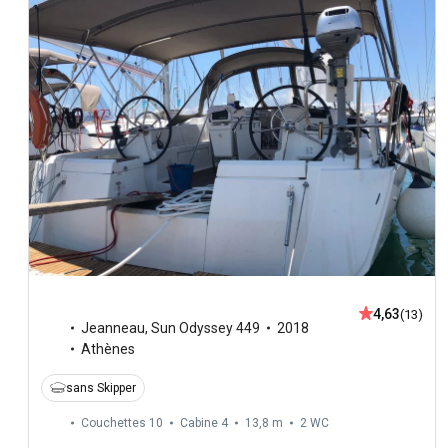
4,63
(13)
Jeanneau
,
Sun Odyssey 449
2018
Athènes
sans Skipper
Couchettes 10
Cabine 4
13,8 m
2
WC