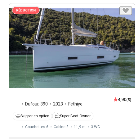
RÉDUCTION
4,90
(5)
Dufour
,
390
2023
Fethiye
Skipper en option
Super Boat Owner
Couchettes 6
Cabine 3
11,9 m
3
WC