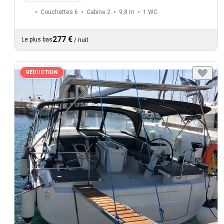
Couchettes 6
Cabine 2
9,8 m
1
WC
277 €
Le plus bas
/
nuit
RÉDUCTION