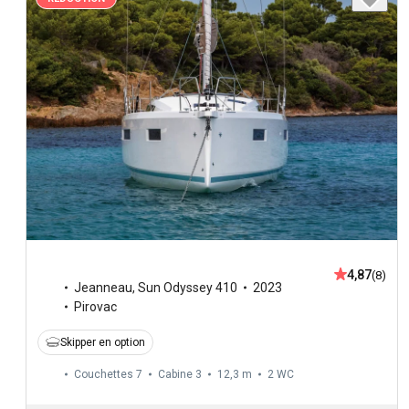
4,87
(8)
Jeanneau
,
Sun Odyssey 410
2023
Pirovac
Skipper en option
Couchettes 7
Cabine 3
12,3 m
2
WC