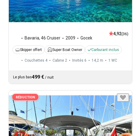
4,92
(36)
Bavaria
,
46 Cruiser
2009
Gocek
Skipper offert
Super Boat Owner
Carburant inclus
Couchettes 4
Cabine 2
Invités 6
14,2 m
1
WC
499 €
Le plus bas
/
nuit
RÉDUCTION