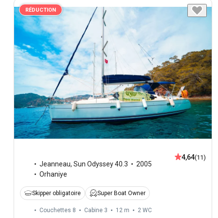
RÉDUCTION
4,64
(11)
Jeanneau
,
Sun Odyssey 40.3
2005
Orhaniye
Skipper obligatoire
Super Boat Owner
Couchettes 8
Cabine 3
12 m
2
WC