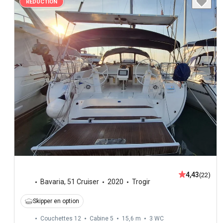
RÉDUCTION
4,43
(22)
Bavaria
,
51 Cruiser
2020
Trogir
Skipper en option
Couchettes 12
Cabine 5
15,6 m
3
WC