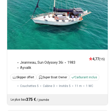
4,77
(15)
Jeanneau
,
Sun Odyssey 36i
1983
Ayvalik
Skipper offert
Super Boat Owner
Carburant inclus
Couchettes 5
Cabine 3
Invités 5
11 m
1
WC
375 €
Le plus bas
/
journée