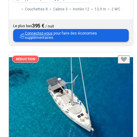
Couchettes 8
Cabine 3
Invités 12
13,9 m
2
WC
395 €
Le plus bas
/
nuit
Connectez-vous
pour faire des économies
supplémentaires.
RÉDUCTION