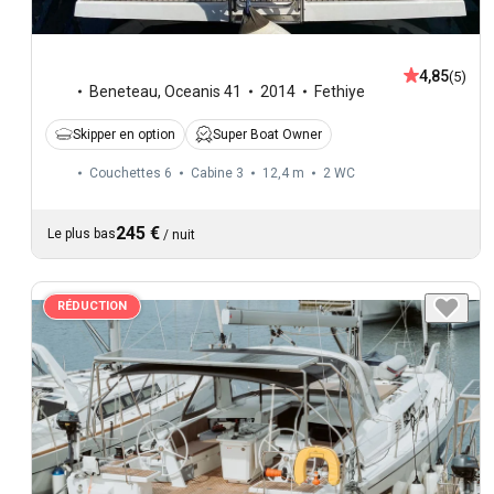
4,85
(5)
Beneteau
,
Oceanis 41
2014
Fethiye
Skipper en option
Super Boat Owner
Couchettes 6
Cabine 3
12,4 m
2
WC
245 €
Le plus bas
/
nuit
RÉDUCTION