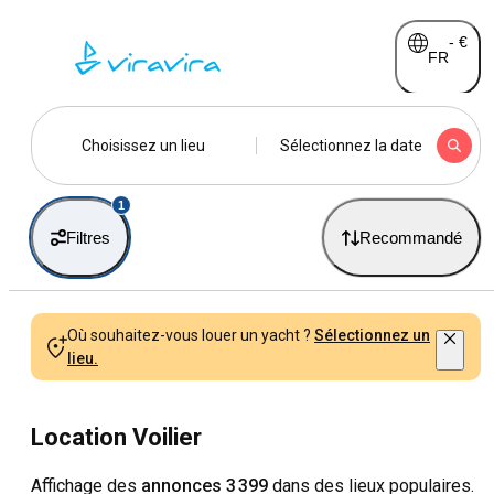
-
€
FR
Choisissez un lieu
Sélectionnez la date
1
Filtres
Recommandé
Où souhaitez-vous louer un yacht ?
Sélectionnez un
lieu.
Location Voilier
Affichage des
annonces 3 399
dans des lieux populaires.