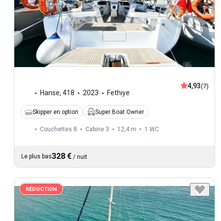
4,93
(7)
Hanse
,
418
2023
Fethiye
Skipper en option
Super Boat Owner
Couchettes 8
Cabine 3
12,4 m
1
WC
328 €
Le plus bas
/
nuit
RÉDUCTION