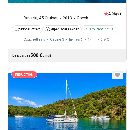
4,96
(31)
Bavaria
,
45 Cruiser
2013
Gocek
Skipper offert
Super Boat Owner
Carburant inclus
Couchettes 6
Cabine 3
Invités 6
14 m
3
WC
500 €
Le plus bas
/
nuit
RÉDUCTION