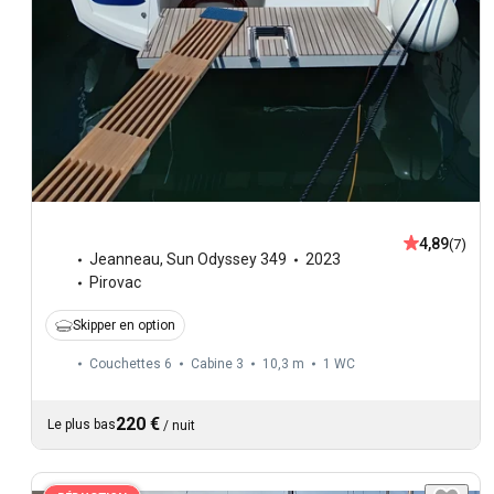
4,89
(7)
Jeanneau
,
Sun Odyssey 349
2023
Pirovac
Skipper en option
Couchettes 6
Cabine 3
10,3 m
1
WC
220 €
Le plus bas
/
nuit