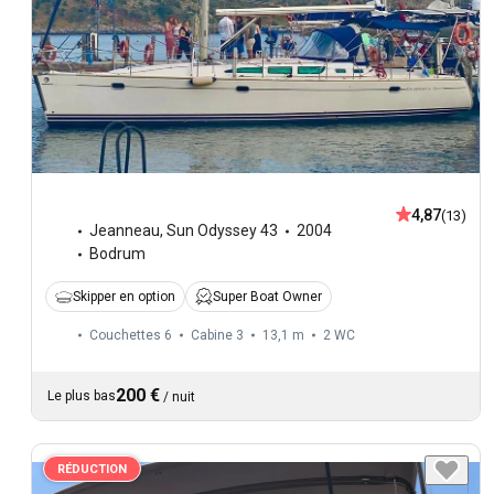
4,87
(13)
Jeanneau
,
Sun Odyssey 43
2004
Bodrum
Skipper en option
Super Boat Owner
Couchettes 6
Cabine 3
13,1 m
2
WC
200 €
Le plus bas
/
nuit
RÉDUCTION