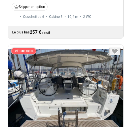
Skipper en option
Couchettes 6
Cabine 3
10,4 m
2
WC
257 €
Le plus bas
/
nuit
RÉDUCTION