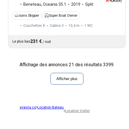
4,85
(8)
Beneteau
,
Oceanis 35.1
2019
Split
sans Skipper
Super Boat Owner
Couchettes 8
Cabine 3
10,4 m
1
WC
231 €
Le plus bas
/
nuit
Affichage des annonces 21 des résultats 3399.
Afficher plus
viravira.co
Location Bateau
Location Voilier