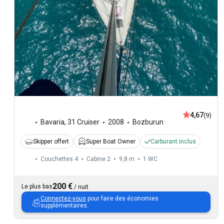
4,67
(9)
Bavaria
,
31 Cruiser
2008
Bozburun
Skipper offert
Super Boat Owner
Carburant inclus
Couchettes 4
Cabine 2
9,8 m
1
WC
200 €
Le plus bas
/
nuit
Connectez-vous
pour faire des économies
supplémentaires.