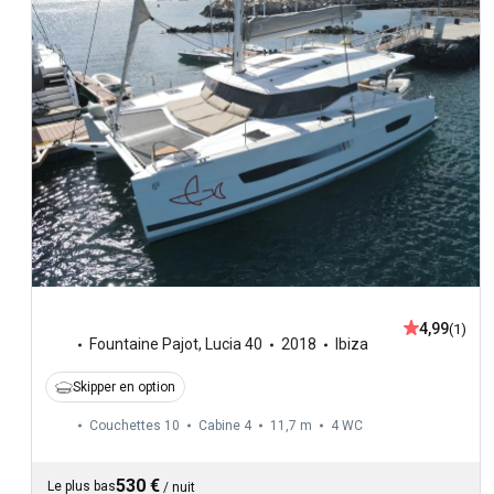
4,99
(1)
Fountaine Pajot
,
Lucia 40
2018
Ibiza
Skipper en option
Couchettes 10
Cabine 4
11,7 m
4
WC
530 €
Le plus bas
/
nuit