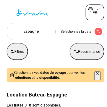
-
€
FR
Espagne
Sélectionnez la date
Filtres
Recommandé
Sélectionnez vos
dates de voyage
pour voir les
réductions
et
la disponibilité.
Location Bateau Espagne
Les
listes 318
sont disponibles.