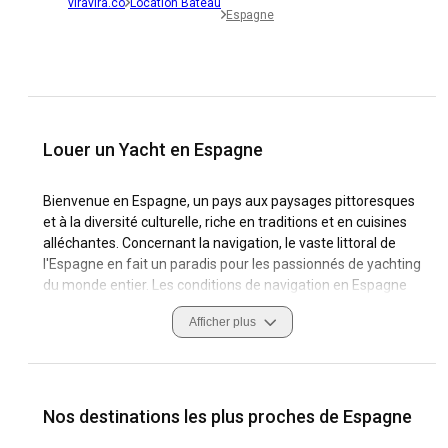
viravira.co
Location Bateau
Espagne
Louer un Yacht en Espagne
Bienvenue en Espagne, un pays aux paysages pittoresques
et à la diversité culturelle, riche en traditions et en cuisines
alléchantes. Concernant la navigation, le vaste littoral de
l'Espagne en fait un paradis pour les passionnés de yachting
du monde entier. Les conditions de navigation en Espagne
sont excellentes, avec des vents favorables et un climat
Afficher plus
méditerranéen chaud qui complètent parfaitement votre
location de bateau en Espagne.
Les marinas espagnoles sont bien équipées et offrent les
installations nécessaires pour garantir un voyage doux et
Nos destinations les plus proches de Espagne
confortable. Avec sa culture maritime ancrée et ses villes