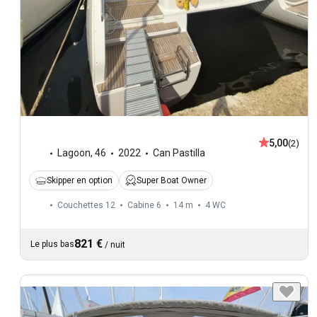
5,00
(2)
Lagoon
,
46
2022
Can Pastilla
Skipper en option
Super Boat Owner
Couchettes 12
Cabine 6
14 m
4
WC
821 €
Le plus bas
/
nuit