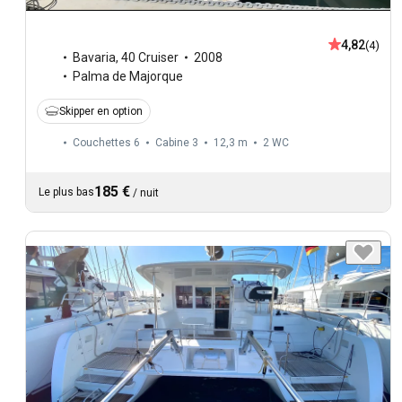
4,82
(4)
Bavaria
,
40 Cruiser
2008
Palma de Majorque
Skipper en option
Couchettes 6
Cabine 3
12,3 m
2
WC
185 €
Le plus bas
/
nuit