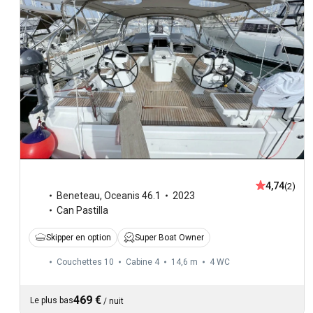
4,74
(2)
Beneteau
,
Oceanis 46.1
2023
Can Pastilla
Skipper en option
Super Boat Owner
Couchettes 10
Cabine 4
14,6 m
4
WC
469 €
Le plus bas
/
nuit