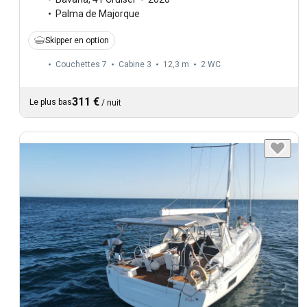
Palma de Majorque
Skipper en option
Couchettes 7
Cabine 3
12,3 m
2
WC
311 €
Le plus bas
/
nuit