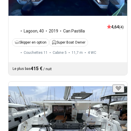
4,64
(4)
Lagoon
,
40
2019
Can Pastilla
Skipper en option
Super Boat Owner
Couchettes 11
Cabine 5
11,7 m
4
WC
415 €
Le plus bas
/
nuit