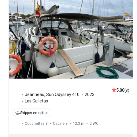
5,00
(3)
Jeanneau
,
Sun Odyssey 410
2023
Las Galletas
Skipper en option
Couchettes 8
Cabine 3
12,3 m
2
WC