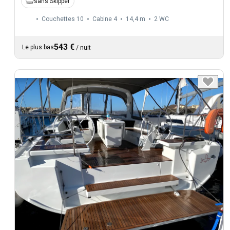
sans Skipper
Couchettes 10
Cabine 4
14,4 m
2
WC
543 €
Le plus bas
/
nuit