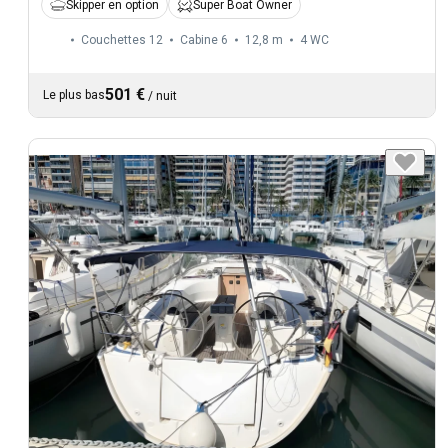
Skipper en option
Super Boat Owner
Couchettes 12
Cabine 6
12,8 m
4
WC
501 €
Le plus bas
/
nuit