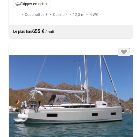
Skipper en option
Couchettes 8
Cabine 4
12,3 m
4
WC
655 €
Le plus bas
/
nuit