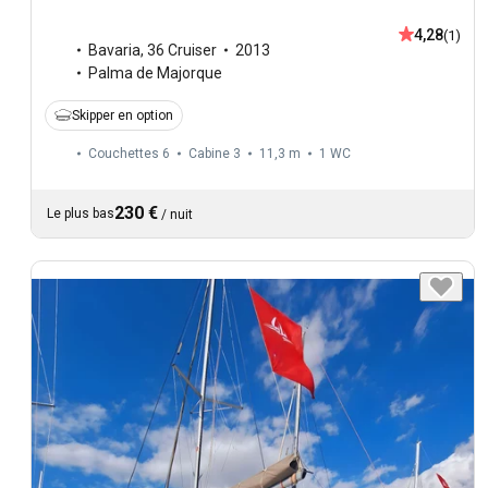
4,28
(1)
Bavaria
,
36 Cruiser
2013
Palma de Majorque
Skipper en option
Couchettes 6
Cabine 3
11,3 m
1
WC
230 €
Le plus bas
/
nuit