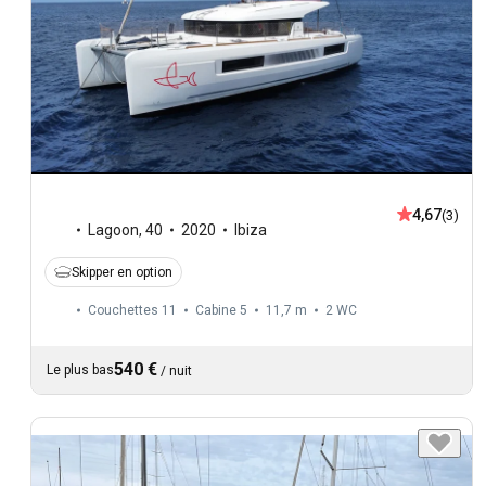
4,67
(3)
Lagoon
,
40
2020
Ibiza
Skipper en option
Couchettes 11
Cabine 5
11,7 m
2
WC
540 €
Le plus bas
/
nuit