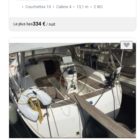
Couchettes 10
Cabine 4
13,1 m
2
WC
334 €
Le plus bas
/
nuit