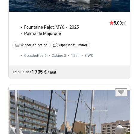
5,00
(1)
Fountaine Pajot
,
MY6
2025
Palma de Majorque
Skipper en option
Super Boat Owner
Couchettes 6
Cabine 3
15 m
3
WC
1 705 €
Le plus bas
/
nuit