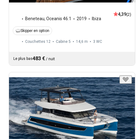
4,39
(2)
Beneteau
,
Oceanis 46.1
2019
Ibiza
Skipper en option
Couchettes 12
Cabine 5
14,6 m
3
WC
483 €
Le plus bas
/
nuit