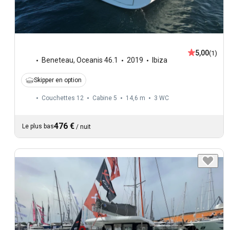
5,00
(1)
Beneteau
,
Oceanis 46.1
2019
Ibiza
Skipper en option
Couchettes 12
Cabine 5
14,6 m
3
WC
476 €
Le plus bas
/
nuit