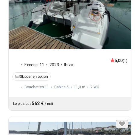
5,00
(1)
Excess
,
11
2023
Ibiza
Skipper en option
Couchettes 11
Cabine 5
11,3 m
2
WC
562 €
Le plus bas
/
nuit