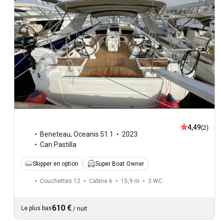
4,49
(2)
Beneteau
,
Oceanis 51.1
2023
Can Pastilla
Skipper en option
Super Boat Owner
Couchettes 12
Cabine 6
15,9 m
3
WC
610 €
Le plus bas
/
nuit