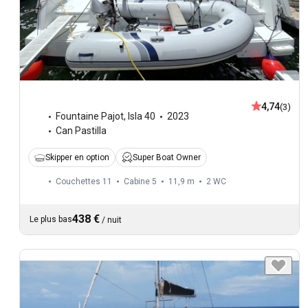
4,74
(3)
Fountaine Pajot
,
Isla 40
2023
Can Pastilla
Skipper en option
Super Boat Owner
Couchettes 11
Cabine 5
11,9 m
2
WC
438 €
Le plus bas
/
nuit