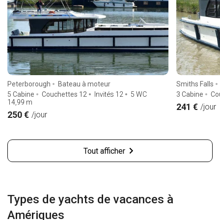
Peterborough
Bateau à moteur
Smiths Falls
5 Cabine
Couchettes 12
Invités 12
5 WC
3 Cabine
Co
14,99
m
241 €
/jour
250 €
/jour
Tout afficher
Types de yachts de vacances à
Amériques