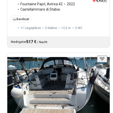
4,45
(4)
Fountaine Pajot
,
Astrea 42
2022
Castellammare di Stabia
Bareboat
11 Liegeplätze
5 Kabine
12,5 m
5
WC
517 €
Niedrigster
/
Nacht