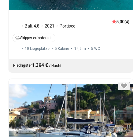
5,00
(4)
Bali
,
4.8
2021
Portisco
Skipper erforderlich
10 Liegeplätze
5 Kabine
14,9 m
5
WC
1.394 €
Niedrigster
/
Nacht