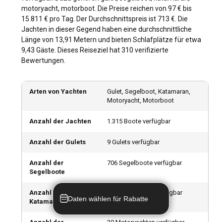
das Wasser türkis und ruhig – perfekte Bedingungen, um in
motoryacht, motorboot. Die Preise reichen von 97 € bis
Italien ein Boot zu mieten. Milde Winde aus Nordwest,
15.811 € pro Tag. Der Durchschnittspreis ist 713 €. Die
bekannt als „Mistral“, können im Sommer für aufregende
Jachten in dieser Gegend haben eine durchschnittliche
Segelbedingungen für erfahrenere Segler sorgen.
Länge von 13,91 Metern und bieten Schlafplätze für etwa
9,43 Gäste. Dieses Reiseziel hat 310 verifizierte
Wie kann man die Geschichte und Kultur Italiens
Bewertungen.
erkunden?
Italien kann als großes Museum unter freiem Himmel
Arten von Yachten
Gulet, Segelboot, Katamaran,
wahrgenommen werden, und beim Segeln können Sie
Motoryacht, Motorboot
seine reiche Kultur und Geschichte auf außergewöhnliche
Weise erleben. Wenn Sie mit Ihrer Yacht in kleinen
Anzahl der Jachten
1.315 Boote verfügbar
Küstenstädten anlegen, tauchen Sie ein in den Charme der
alten Welt, feiern Sie ihre einzigartigen Feste und genießen
Anzahl der Gulets
9 Gulets verfügbar
Sie ihre traditionellen Speisen. Ob es sich um die
byzantinischen Mosaike in Ravenna oder die antike Stadt
Anzahl der
706 Segelboote verfügbar
Segelboote
Pompeji handelt, chartern Sie eine Yacht in Italien, um mit
Leichtigkeit durch die unvergessliche historische Landschaft
Anzahl der
506 Katamarane verfügbar
zu reisen.
Daten wählen für Rabatte
Katamarane
Was sind die Top-Attraktionen und Outdoor-