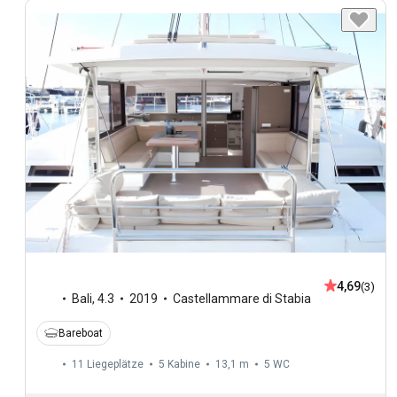
4,69
(3)
Bali
,
4.3
2019
Castellammare di Stabia
Bareboat
11 Liegeplätze
5 Kabine
13,1 m
5
WC