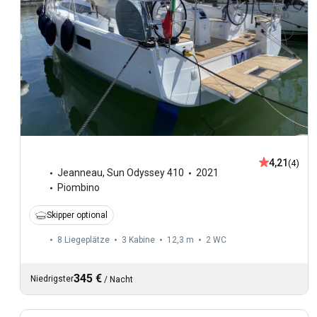
4,21
(4)
Jeanneau
,
Sun Odyssey 410
2021
Piombino
Skipper optional
8 Liegeplätze
3 Kabine
12,3 m
2
WC
345 €
Niedrigster
/
Nacht