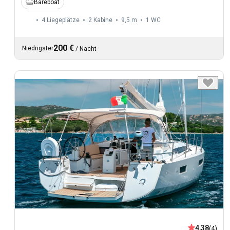
Bareboat
4 Liegeplätze
2 Kabine
9,5 m
1
WC
200 €
Niedrigster
/
Nacht
4,38
(4)