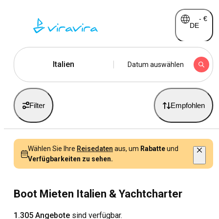
-
€
DE
Italien
Datum auswählen
Filter
Empfohlen
Wählen Sie Ihre
Reisedaten
aus, um
Rabatte
und
Verfügbarkeiten zu sehen.
Boot Mieten Italien & Yachtcharter
1.305 Angebote
sind verfügbar.