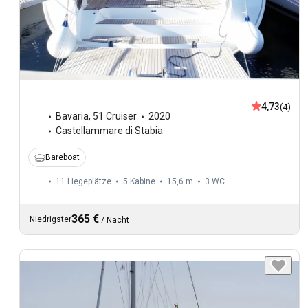
4,73
(4)
Bavaria
,
51 Cruiser
2020
Castellammare di Stabia
Bareboat
11 Liegeplätze
5 Kabine
15,6 m
3
WC
365 €
Niedrigster
/
Nacht