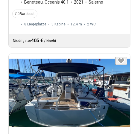
Beneteau
,
Oceanis 40.1
2021
Salerno
Bareboat
8 Liegeplätze
3 Kabine
12,4 m
2
WC
405 €
Niedrigster
/
Nacht