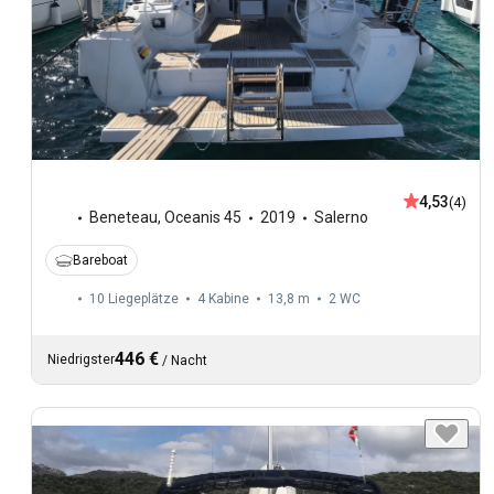
4,53
(4)
Beneteau
,
Oceanis 45
2019
Salerno
Bareboat
10 Liegeplätze
4 Kabine
13,8 m
2
WC
446 €
Niedrigster
/
Nacht