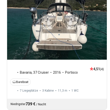
4,51
(4)
Bavaria
,
37 Cruiser
2016
Portisco
Bareboat
7 Liegeplätze
3 Kabine
11,3 m
1
WC
739 €
Niedrigster
/
Nacht