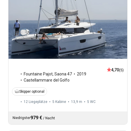
4,70
(5)
Fountaine Pajot
,
Saona 47
2019
Castellammare del Golfo
Skipper optional
12 Liegeplätze
5 Kabine
13,9 m
5
WC
979 €
Niedrigster
/
Nacht