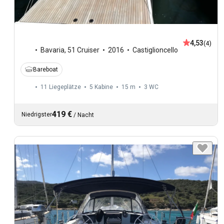
4,53
(4)
Bavaria
,
51 Cruiser
2016
Castiglioncello
Bareboat
11 Liegeplätze
5 Kabine
15 m
3
WC
419 €
Niedrigster
/
Nacht