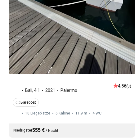
4,56
(3)
Bali
,
4.1
2021
Palermo
Bareboat
10 Liegeplätze
6 Kabine
11,9 m
4
WC
555 €
Niedrigster
/
Nacht