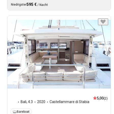
595 €
Niedrigster
/
Nacht
5,00
(2)
Bali
,
4.3
2020
Castellammare di Stabia
Bareboat