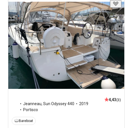
4,43
(3)
Jeanneau
,
Sun Odyssey 440
2019
Portisco
Bareboat