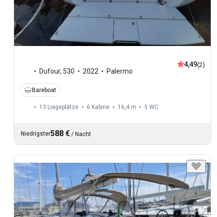
4,49
(2)
Dufour
,
530
2022
Palermo
Bareboat
13 Liegeplätze
6 Kabine
16,4 m
5
WC
588 €
Niedrigster
/
Nacht