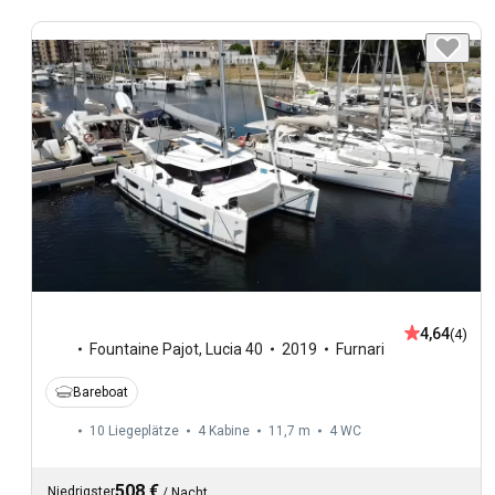
4,64
(4)
Fountaine Pajot
,
Lucia 40
2019
Furnari
Bareboat
10 Liegeplätze
4 Kabine
11,7 m
4
WC
508 €
Niedrigster
/
Nacht