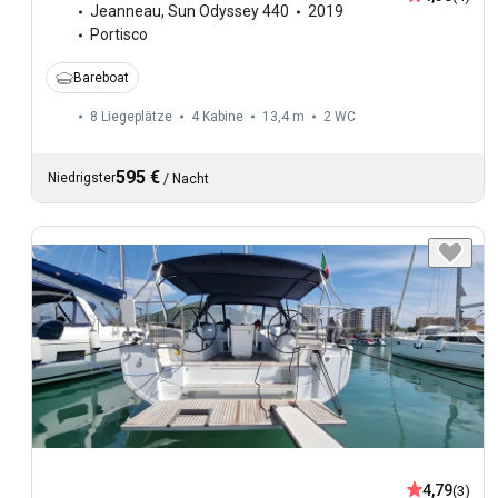
Jeanneau
,
Sun Odyssey 440
2019
Portisco
Bareboat
8 Liegeplätze
4 Kabine
13,4 m
2
WC
595 €
Niedrigster
/
Nacht
4,79
(3)