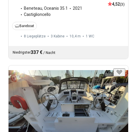
4,52
(3)
Beneteau
,
Oceanis 35.1
2021
Castiglioncello
Bareboat
8 Liegeplätze
3 Kabine
10,4 m
1
WC
337 €
Niedrigster
/
Nacht