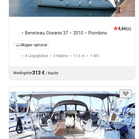
4,66
(6)
Beneteau
,
Oceanis 37
2010
Piombino
Skipper optional
8 Liegeplätze
3 Kabine
11,6 m
1
WC
313 €
Niedrigster
/
Nacht