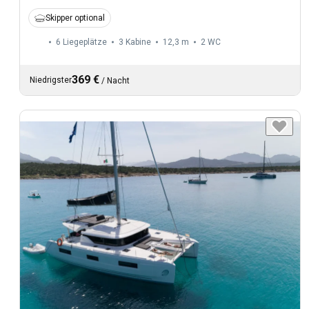
Skipper optional
6 Liegeplätze
3 Kabine
12,3 m
2
WC
369 €
Niedrigster
/
Nacht