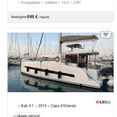
8 Liegeplätze
4 Kabine
13 m
2
WC
595 €
Niedrigster
/
Nacht
4,83
(3)
Bali
,
4.1
2019
Capo d'Orlando
Skipper optional