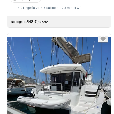
9 Liegeplätze
6 Kabine
12,5 m
4
WC
548 €
Niedrigster
/
Nacht