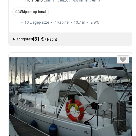
(
San Vincenzo : 18,8 km entfernt
)
Skipper optional
10 Liegeplätze
4 Kabine
13,7 m
2
WC
431 €
Niedrigster
/
Nacht