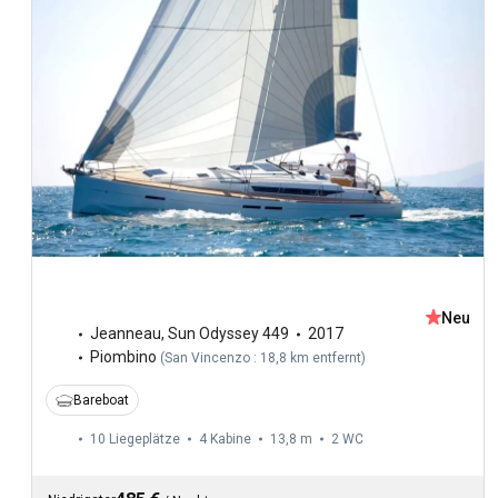
Neu
Jeanneau
,
Sun Odyssey 449
2017
Piombino
(
San Vincenzo : 18,8 km entfernt
)
Bareboat
10 Liegeplätze
4 Kabine
13,8 m
2
WC