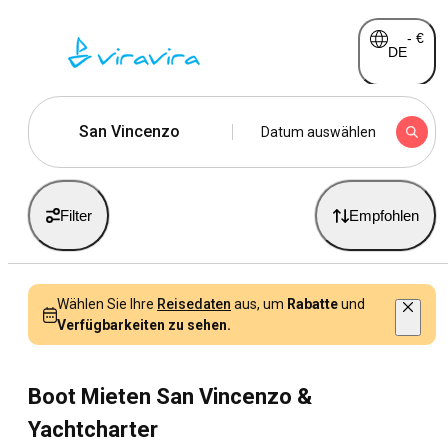
-
€
DE
San Vincenzo
Datum auswählen
Filter
Empfohlen
Wählen Sie Ihre
Reisedaten
aus, um
Rabatte
und
Verfügbarkeiten zu sehen.
Boot Mieten San Vincenzo &
Yachtcharter