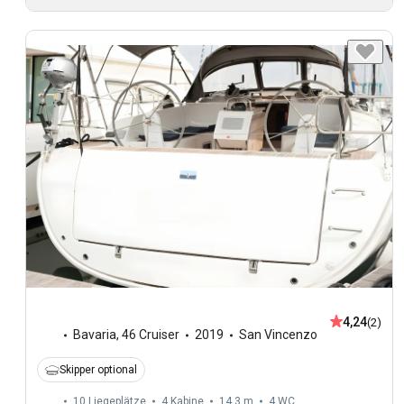
4,24
(2)
Bavaria
,
46 Cruiser
2019
San Vincenzo
Skipper optional
10 Liegeplätze
4 Kabine
14,3 m
4
WC