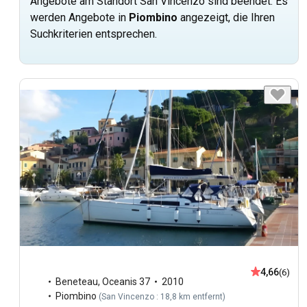
Angebote am Standort San Vincenzo sind beendet. Es
werden Angebote in
Piombino
angezeigt, die Ihren
Suchkriterien entsprechen.
4,66
(6)
Beneteau
,
Oceanis 37
2010
Piombino
(
San Vincenzo : 18,8 km entfernt
)