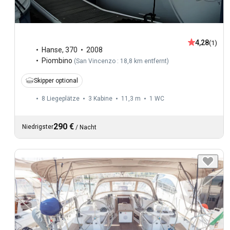
4,28
(1)
Hanse
,
370
2008
Piombino
(
San Vincenzo : 18,8 km entfernt
)
Skipper optional
8 Liegeplätze
3 Kabine
11,3 m
1
WC
290 €
Niedrigster
/
Nacht