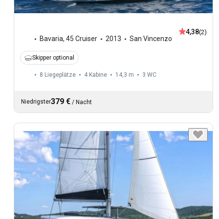
4,38
(2)
Bavaria
,
45 Cruiser
2013
San Vincenzo
Skipper optional
8 Liegeplätze
4 Kabine
14,3 m
3
WC
379 €
Niedrigster
/
Nacht