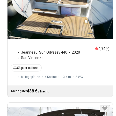
4,74
(2)
Jeanneau
,
Sun Odyssey 440
2020
San Vincenzo
Skipper optional
8 Liegeplätze
4 Kabine
13,4 m
2
WC
438 €
Niedrigster
/
Nacht