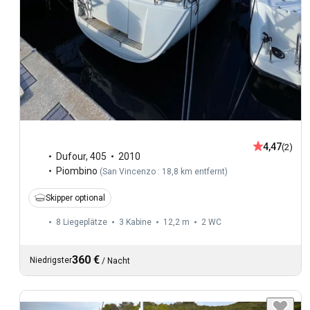
4,47
(2)
Dufour
,
405
2010
Piombino
(
San Vincenzo : 18,8 km entfernt
)
Skipper optional
8 Liegeplätze
3 Kabine
12,2 m
2
WC
360 €
Niedrigster
/
Nacht