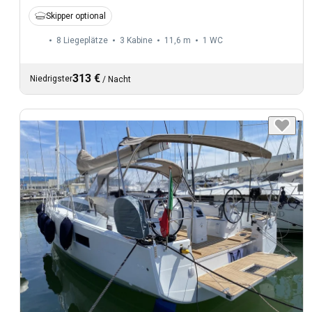
Skipper optional
8 Liegeplätze
3 Kabine
11,6 m
1
WC
313 €
Niedrigster
/
Nacht