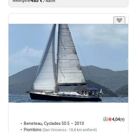
485 €
Niedrigster
/
Nacht
4,04
(9)
Beneteau
,
Cyclades 50.5
2010
Piombino
(
San Vincenzo : 18,8 km entfernt
)