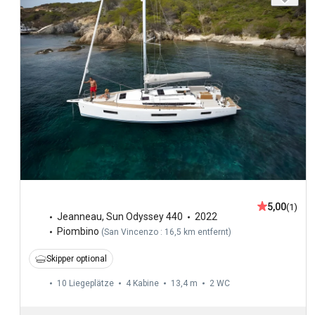
5,00
(1)
Jeanneau
,
Sun Odyssey 440
2022
Piombino
(
San Vincenzo : 16,5 km entfernt
)
Skipper optional
10 Liegeplätze
4 Kabine
13,4 m
2
WC