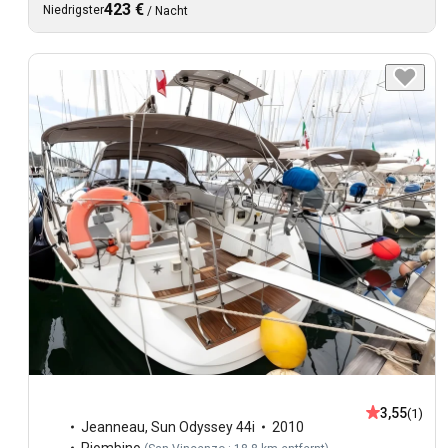
423 €
Niedrigster
/
Nacht
3,55
(1)
Jeanneau
,
Sun Odyssey 44i
2010
Piombino