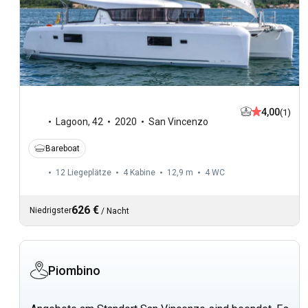
4,00
(1)
Lagoon
,
42
2020
San Vincenzo
Bareboat
12 Liegeplätze
4 Kabine
12,9 m
4
WC
626 €
Niedrigster
/
Nacht
Piombino