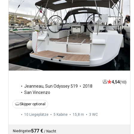
4,54
(10)
Jeanneau
,
Sun Odyssey 519
2018
San Vincenzo
Skipper optional
10 Liegeplätze
5 Kabine
15,8 m
3
WC
577 €
Niedrigster
/
Nacht