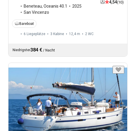
4,54
(10)
Beneteau
,
Oceanis 40.1
2025
San Vincenzo
Bareboat
6 Liegeplätze
3 Kabine
12,4 m
2
WC
384 €
Niedrigster
/
Nacht