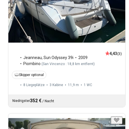
4,43
(3)
Jeanneau
,
Sun Odyssey 39i
2009
Piombino
(
San Vincenzo : 18,8 km entfernt
)
Skipper optional
8 Liegeplätze
3 Kabine
11,9 m
1
WC
352 €
Niedrigster
/
Nacht