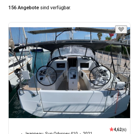
156 Angebote
sind verfügbar.
4,62
(6)
Jeanneau
,
Sun Odyssey 410
2021