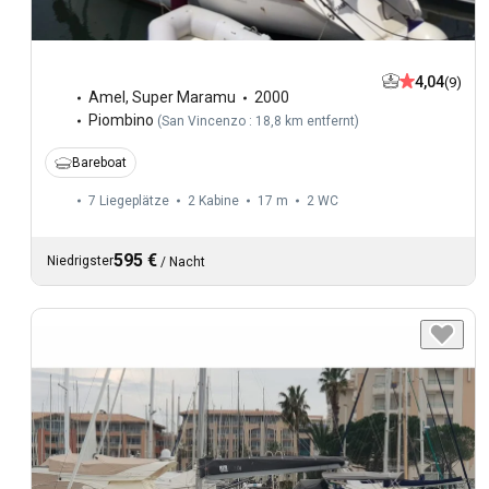
4,04
(9)
Amel
,
Super Maramu
2000
Piombino
(
San Vincenzo : 18,8 km entfernt
)
Bareboat
7 Liegeplätze
2 Kabine
17 m
2
WC
595 €
Niedrigster
/
Nacht