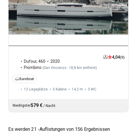
4,04
(9)
Dufour
,
460
2020
Piombino
(
San Vincenzo : 18,8 km entfernt
)
Bareboat
12 Liegeplätze
5 Kabine
14,2 m
3
WC
579 €
Niedrigster
/
Nacht
Es werden 21 -Auflistungen von 156 Ergebnissen