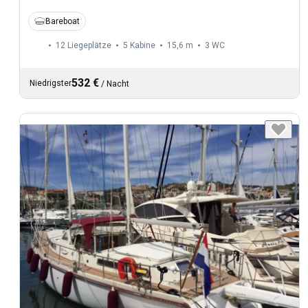
Bareboat
12 Liegeplätze
5 Kabine
15,6 m
3
WC
532 €
Niedrigster
/
Nacht