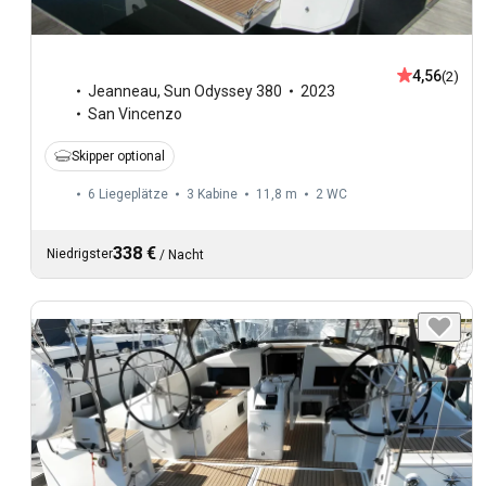
4,56
(2)
Jeanneau
,
Sun Odyssey 380
2023
San Vincenzo
Skipper optional
6 Liegeplätze
3 Kabine
11,8 m
2
WC
338 €
Niedrigster
/
Nacht