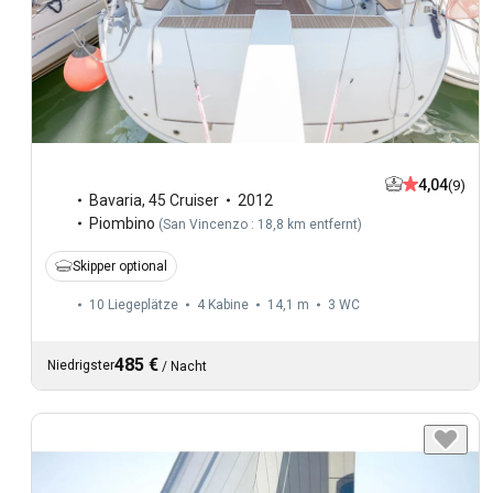
4,04
(9)
Bavaria
,
45 Cruiser
2012
Piombino
(
San Vincenzo : 18,8 km entfernt
)
Skipper optional
10 Liegeplätze
4 Kabine
14,1 m
3
WC
485 €
Niedrigster
/
Nacht