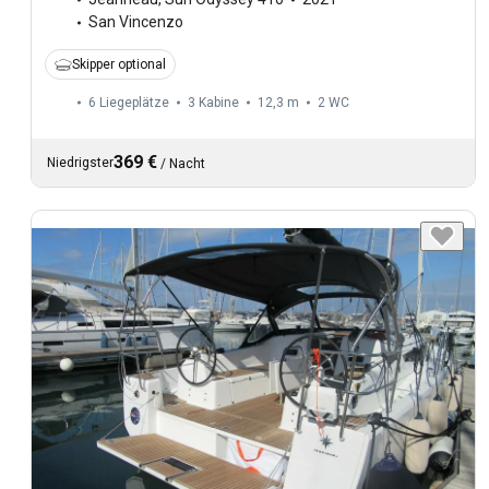
San Vincenzo
Skipper optional
6 Liegeplätze
3 Kabine
12,3 m
2
WC
369 €
Niedrigster
/
Nacht