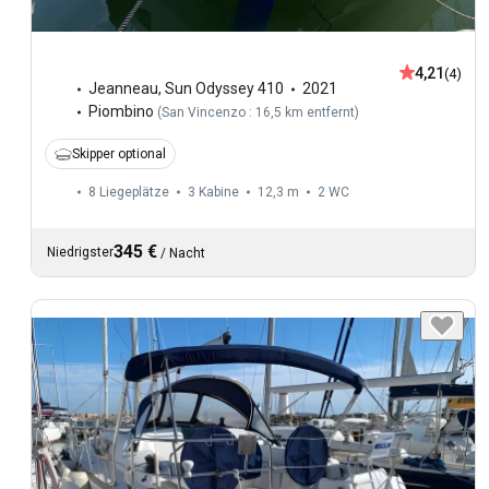
4,21
(4)
Jeanneau
,
Sun Odyssey 410
2021
Piombino
(
San Vincenzo : 16,5 km entfernt
)
Skipper optional
8 Liegeplätze
3 Kabine
12,3 m
2
WC
345 €
Niedrigster
/
Nacht