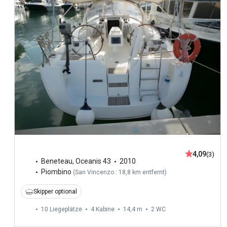
4,09
(3)
Beneteau
,
Oceanis 43
2010
Piombino
(
San Vincenzo : 18,8 km entfernt
)
Skipper optional
10 Liegeplätze
4 Kabine
14,4 m
2
WC