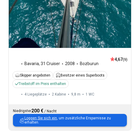
4,67
(9)
Bavaria
,
31 Cruiser
2008
Bozburun
Skipper angeboten
Besitzer eines Superboots
Treibstoff im Preis enthalten
4 Liegeplätze
2 Kabine
9,8 m
1
WC
200 €
Niedrigster
/
Nacht
Loggen Sie sich ein
, um zusätzliche Ersparnisse zu
erhalten.