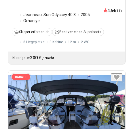
4,64
(11)
Jeanneau
,
Sun Odyssey 40.3
2005
Orhaniye
Skipper erforderlich
Besitzer eines Superboots
8 Liegeplätze
3 Kabine
12 m
2
WC
200 €
Niedrigster
/
Nacht
RABATT