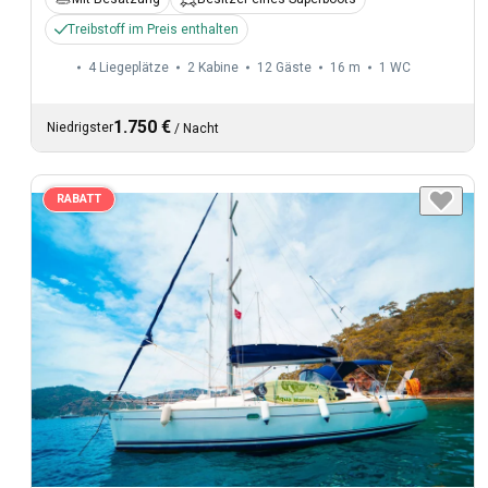
Treibstoff im Preis enthalten
4 Liegeplätze
2 Kabine
12 Gäste
16 m
1
WC
1.750 €
Niedrigster
/
Nacht
RABATT