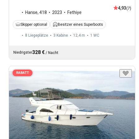
4,93
(7)
Hanse
,
418
2023
Fethiye
Skipper optional
Besitzer eines Superboots
8 Liegeplätze
3 Kabine
12,4 m
1
WC
328 €
Niedrigster
/
Nacht
RABATT