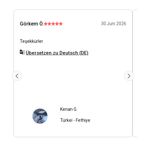
Görkem Ö.
30 Juni 2026
Teşekkürler
İ
k
Übersetzen zu Deutsch (DE)
s
Kenan G.
Türkei
-
Fethiye