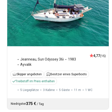
4,77
(15)
Jeanneau
,
Sun Odyssey 36i
1983
Ayvalik
Skipper angeboten
Besitzer eines Superboots
Treibstoff im Preis enthalten
5 Liegeplätze
3 Kabine
5 Gäste
11 m
1
WC
375 €
Niedrigster
/
Tag