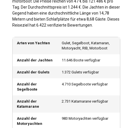
motorboot. Die Preise reichen von 47 € bis 121.486 € pro
die Britischen Jungferninseln und Saint Martin mit
Tag. Der Durchschnittspreis ist 1.244 €. Die Jachten in dieser
unberührten Stränden und lebhaften Riffen aufwarten.
Gegend haben eine durchschnittliche Länge von 14,78
Etwas weiter entfernt liegen die exotischen südpazifischen
Metern und bieten Schlafplätze für etwa 8,68 Gäste. Dieses
Paradiese Tahiti und Fidschi, postkartenreife Abfolgen von
Reiseziel hat 6.422 verifizierte Bewertungen.
smaragdgrünen Inseln inmitten saphirblauer Meere,
während die sandgesäumten Inseln Floridas und der
Bahamas perfekte Einstiegsmöglichkeiten für Anfänger
Arten von Yachten
Gulet, Segelboot, Katamaran,
bieten, um eine Yacht zu chartern. Diese Charteryachten
Motoryacht, RIB, Motorboot
erweitern Ihren Horizont und entführen Sie auf eine Reise
durch bezaubernde Routen.
Anzahl der Jachten
11.646 Boote verfügbar
Wann ist die beste Zeit, um eine Yacht zu chartern?
Anzahl der Gulets
1.372 Gulets verfügbar
Ihr Erlebnis beim Mieten eines Bootes kann je nach
Anzahl der
4.710 Segelboote verfügbar
Jahreszeit sehr unterschiedlich sein. In den milden
Segelboote
Sommermonaten herrscht reges Treiben im Mittelmeer
und bietet perfekte Bedingungen zum Segeln, während die
Anzahl der
2.731 Katamarane verfügbar
Karibik im Winter vorzuziehen ist. Wenn Sie jedoch auf der
Katamarane
Suche nach Ruhe und weniger Menschenmassen sind,
können die Nebensaisonen Frühling und Herbst ebenso
Anzahl der
983 Motoryachten verfügbar
reizvolle Erlebnisse bieten.
Motoryachten