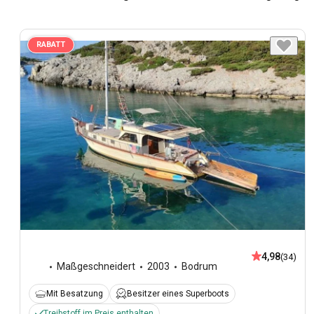
RABATT
4,98
(34)
Maßgeschneidert
2003
Bodrum
Mit Besatzung
Besitzer eines Superboots
Treibstoff im Preis enthalten