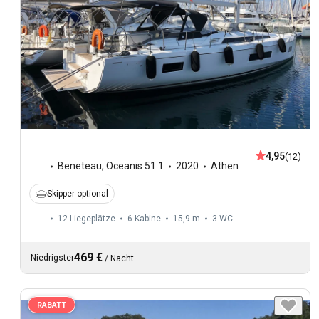
4,95
(12)
Beneteau
,
Oceanis 51.1
2020
Athen
Skipper optional
12 Liegeplätze
6 Kabine
15,9 m
3
WC
469 €
Niedrigster
/
Nacht
RABATT