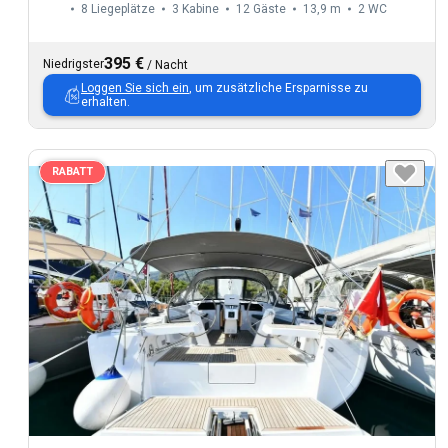
8 Liegeplätze
3 Kabine
12 Gäste
13,9 m
2
WC
395 €
Niedrigster
/
Nacht
Loggen Sie sich ein
, um zusätzliche Ersparnisse zu
erhalten.
RABATT