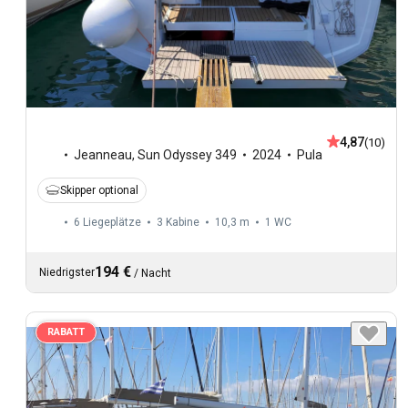
4,87
(10)
Jeanneau
,
Sun Odyssey 349
2024
Pula
Skipper optional
6 Liegeplätze
3 Kabine
10,3 m
1
WC
194 €
Niedrigster
/
Nacht
RABATT