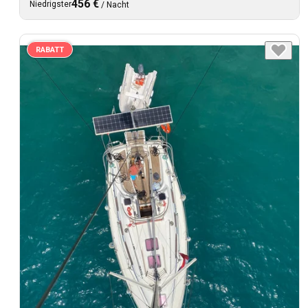
456 €
Niedrigster
/
Nacht
RABATT