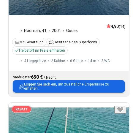
4,90
(14)
Rodman
,
41
2001
Göcek
Mit Besatzung
Besitzer eines Superboots
Treibstoff im Preis enthalten
4 Liegeplätze
2 Kabine
6 Gäste
14 m
2
WC
650 €
Niedrigster
/
Nacht
Loggen Sie sich ein
, um zusätzliche Ersparnisse zu
erhalten.
RABATT