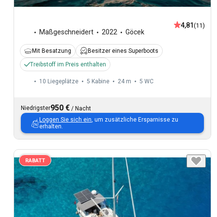
4,81
(11)
Maßgeschneidert
2022
Göcek
Mit Besatzung
Besitzer eines Superboots
Treibstoff im Preis enthalten
10 Liegeplätze
5 Kabine
24 m
5
WC
950 €
Niedrigster
/
Nacht
Loggen Sie sich ein
, um zusätzliche Ersparnisse zu
erhalten.
RABATT