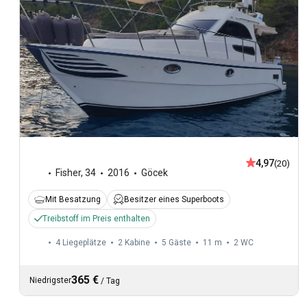
4,97
(20)
Fisher
,
34
2016
Göcek
Mit Besatzung
Besitzer eines Superboots
Treibstoff im Preis enthalten
4 Liegeplätze
2 Kabine
5 Gäste
11 m
2
WC
365 €
Niedrigster
/
Tag