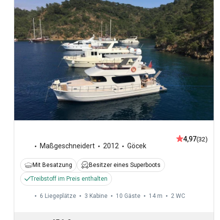
4,97
(32)
Maßgeschneidert
2012
Göcek
Mit Besatzung
Besitzer eines Superboots
Treibstoff im Preis enthalten
6 Liegeplätze
3 Kabine
10 Gäste
14 m
2
WC