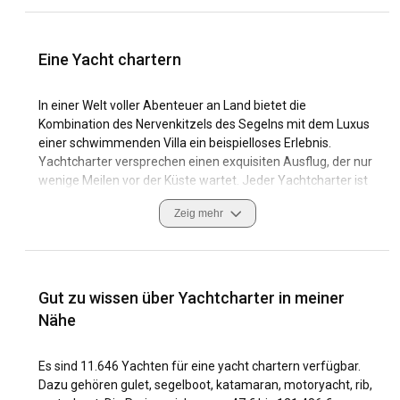
Eine Yacht chartern
In einer Welt voller Abenteuer an Land bietet die
Kombination des Nervenkitzels des Segelns mit dem Luxus
einer schwimmenden Villa ein beispielloses Erlebnis.
Yachtcharter versprechen einen exquisiten Ausflug, der nur
wenige Meilen vor der Küste wartet. Jeder Yachtcharter ist
mehr als nur ein Bootsverleih; Es ist eine Reise in eine Welt
Zeig mehr
voller Freiheit, Eleganz und Zauber.
Was sind die beliebtesten Reiseziele und Routen
für Yachtcharter?
Gut zu wissen über Yachtcharter in meiner
Der Reiz des Yachtcharters hat Reisende auf der ganzen
Nähe
Welt in seinen Bann gezogen und es gibt eine Fülle von
Reisezielen zu erkunden. Mittelmeer-Hotspots wie
Es sind 11.646 Yachten für eine yacht chartern verfügbar.
Griechenland, Kroatien und Italien versprechen azurblaues
Dazu gehören gulet, segelboot, katamaran, motoryacht, rib,
Meer und ein reiches Erbe, während karibische Idyllen wie