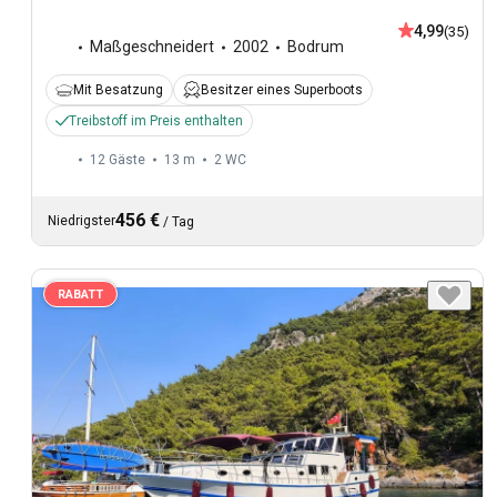
4,99
(35)
Maßgeschneidert
2002
Bodrum
Mit Besatzung
Besitzer eines Superboots
Treibstoff im Preis enthalten
12 Gäste
13 m
2
WC
456 €
Niedrigster
/
Tag
RABATT