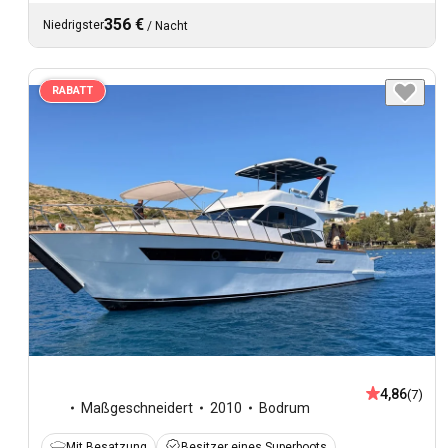
356 €
Niedrigster
/
Nacht
RABATT
4,86
(7)
Maßgeschneidert
2010
Bodrum
Mit Besatzung
Besitzer eines Superboots