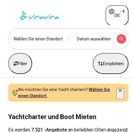
-
€
DE
Wählen Sie einen Standort
Datum auswählen
Filter
Empfohlen
Wo möchten Sie eine Yacht chartern?
Wählen Sie
einen Standort.
Yachtcharter und Boot Mieten
Es werden
7.521 -Angebote
an beliebten Orten angezeigt.