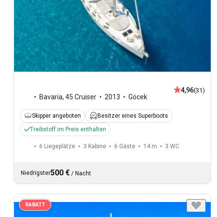
4,96
(31)
Bavaria
,
45 Cruiser
2013
Göcek
Skipper angeboten
Besitzer eines Superboots
Treibstoff im Preis enthalten
6 Liegeplätze
3 Kabine
6 Gäste
14 m
3
WC
500 €
Niedrigster
/
Nacht
RABATT