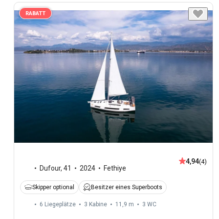
RABATT
4,94
(4)
Dufour
,
41
2024
Fethiye
Skipper optional
Besitzer eines Superboots
6 Liegeplätze
3 Kabine
11,9 m
3
WC