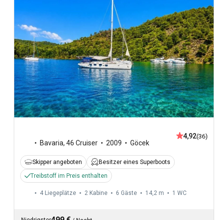
4,92
(36)
Bavaria
,
46 Cruiser
2009
Göcek
Skipper angeboten
Besitzer eines Superboots
Treibstoff im Preis enthalten
4 Liegeplätze
2 Kabine
6 Gäste
14,2 m
1
WC
499 €
Niedrigster