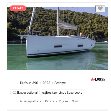
RABATT
4,90
(5)
Dufour
,
390
2023
Fethiye
Skipper optional
Besitzer eines Superboots
6 Liegeplätze
3 Kabine
11,9 m
3
WC