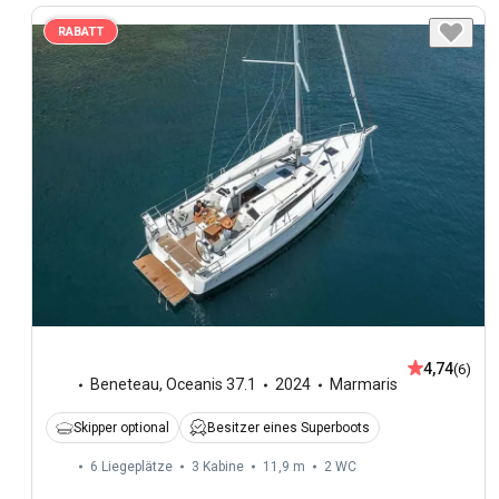
RABATT
4,74
(6)
Beneteau
,
Oceanis 37.1
2024
Marmaris
Skipper optional
Besitzer eines Superboots
6 Liegeplätze
3 Kabine
11,9 m
2
WC