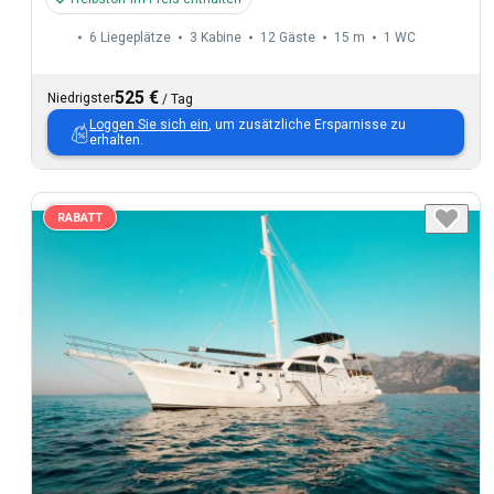
6 Liegeplätze
3 Kabine
12 Gäste
15 m
1
WC
525 €
Niedrigster
/
Tag
Loggen Sie sich ein
, um zusätzliche Ersparnisse zu
erhalten.
RABATT