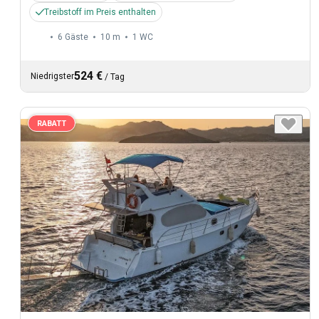
Treibstoff im Preis enthalten
6 Gäste
10 m
1
WC
524 €
Niedrigster
/
Tag
RABATT