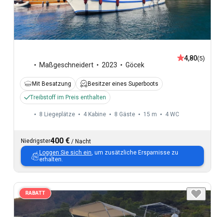
4,80
(5)
Maßgeschneidert
2023
Göcek
Mit Besatzung
Besitzer eines Superboots
Treibstoff im Preis enthalten
8 Liegeplätze
4 Kabine
8 Gäste
15 m
4
WC
400 €
Niedrigster
/
Nacht
Loggen Sie sich ein
, um zusätzliche Ersparnisse zu
erhalten.
RABATT