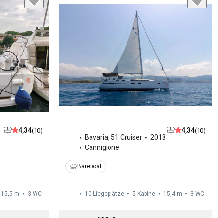
4,34
4,34
(10)
(10)
Bavaria
,
51 Cruiser
2018
Cannigione
Bareboat
15,5 m
3
WC
10 Liegeplätze
5 Kabine
15,4 m
3
WC