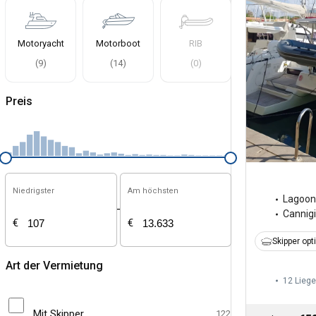
Motoryacht
Motorboot
RIB
(
9
)
(
14
)
(
0
)
Preis
Niedrigster
Am höchsten
Lagoon
-
Cannig
€
€
Skipper opt
Art der Vermietung
12 Liege
Mit Skipper
122