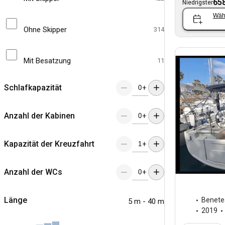
658
Niedrigster
Wäh
Ohne Skipper
314
Mit Besatzung
11
Schlafkapazität
+
Anzahl der Kabinen
+
Kapazität der Kreuzfahrt
+
Anzahl der WCs
+
Länge
Benete
5 m - 40 m
2019