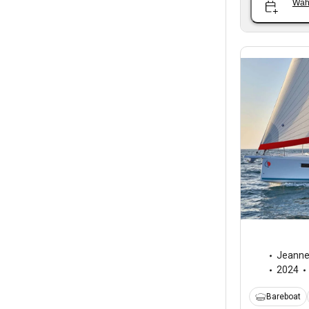
Wäh
Jeann
2024
Bareboat