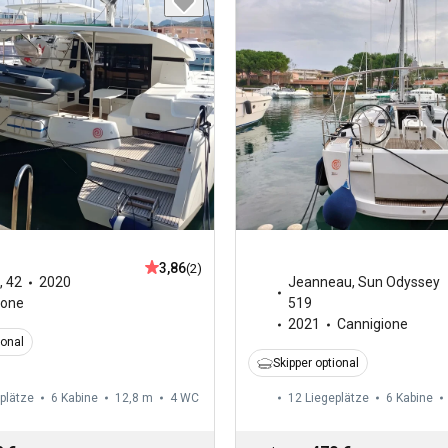
3,86
(2)
,
42
2020
Jeanneau
,
Sun Odyssey
ione
519
2021
Cannigione
ional
Skipper optional
plätze
6 Kabine
12,8 m
4
WC
12 Liegeplätze
6 Kabine