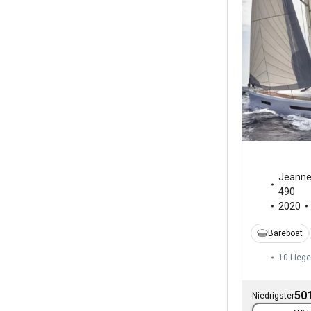
Jeann
490
2020
Bareboat
10 Liege
501
Niedrigster