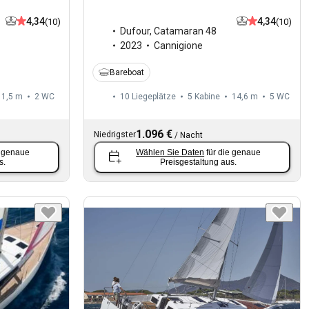
4,34
4,34
(10)
(10)
Dufour
,
Catamaran 48
2023
Cannigione
Bareboat
11,5 m
2
WC
10 Liegeplätze
5 Kabine
14,6 m
5
WC
1.096 €
Niedrigster
/
Nacht
e genaue
Wählen Sie Daten
für die genaue
s.
Preisgestaltung aus.