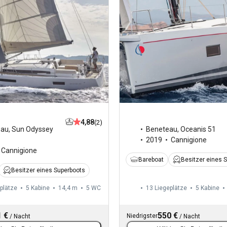
4,88
(2)
eau
,
Sun Odyssey
Beneteau
,
Oceanis 51
2019
Cannigione
Cannigione
Bareboat
Besitzer eines 
Besitzer eines Superboots
plätze
5 Kabine
14,4 m
5
WC
13 Liegeplätze
5 Kabine
 €
550 €
Niedrigster
/
Nacht
/
Nacht