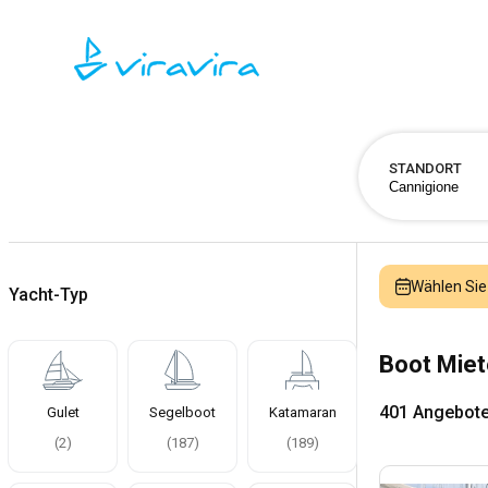
STANDORT
Wählen Sie
Yacht-Typ
Boot Miet
401 Angebot
Gulet
Segelboot
Katamaran
(
2
)
(
187
)
(
189
)