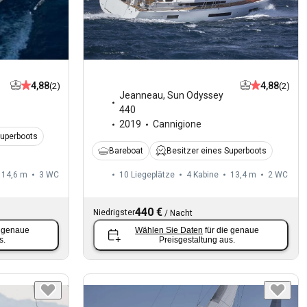
4,88
4,88
(2)
(2)
Jeanneau
,
Sun Odyssey
440
2019
Cannigione
Superboots
Bareboat
Besitzer eines Superboots
14,6 m
3
WC
10 Liegeplätze
4 Kabine
13,4 m
2
WC
440 €
Niedrigster
/
Nacht
e genaue
Wählen Sie Daten
für die genaue
s.
Preisgestaltung aus.