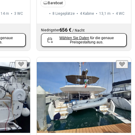
Bareboat
14 m
3
WC
8 Liegeplätze
4 Kabine
13,1 m
4
WC
656 €
Niedrigster
/
Nacht
e genaue
Wählen Sie Daten
für die genaue
s.
Preisgestaltung aus.