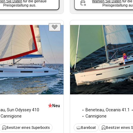
len Sie Daten
für die genaue
Wählen Sie Daten
für di
Preisgestaltung aus.
Preisgestaltung au
Neu
eau
,
Sun Odyssey 410
Beneteau
,
Oceanis 41.1
Cannigione
Cannigione
Besitzer eines Superboots
Bareboat
Besitzer eines 