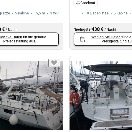
Bareboat
plätze
5 Kabine
15,5 m
3
WC
10 Liegeplätze
5 Kabine
 €
438 €
Niedrigster
/
Nacht
/
Nacht
len Sie Daten
für die genaue
Wählen Sie Daten
für di
Preisgestaltung aus.
Preisgestaltung au