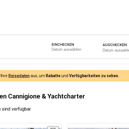
EINCHECKEN
AUSCHECKEN
 Ihre
Reisedaten
aus, um
Rabatte
und
Verfügbarkeiten zu sehen.
en Cannigione & Yachtcharter
e
sind verfügbar.