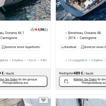
4,88
(2)
Beneteau
,
Oceanis 48
au
,
Oceanis 46.1
2016
Cannigione
Cannigione
Bareboat
Besitzer eines 
Besitzer eines Superboots
plätze
5 Kabine
14,6 m
3
WC
12 Liegeplätze
5 Kabine
 €
489 €
Niedrigster
/
Nacht
/
Nacht
len Sie Daten
für die genaue
Wählen Sie Daten
für di
Preisgestaltung aus.
Preisgestaltung au