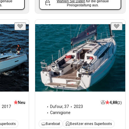
e genaue
Wählen Sie Daten
für die genaue
s.
Preisgestaltung aus.
Neu
4,88
(2)
2017
Dufour
,
37
2023
Cannigione
Superboots
Bareboat
Besitzer eines Superboots