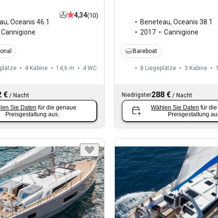
4,34
(10)
au
,
Oceanis 46.1
Beneteau
,
Oceanis 38.1
Cannigione
2017
Cannigione
ional
Bareboat
plätze
4 Kabine
14,6 m
4
WC
8 Liegeplätze
3 Kabine
 €
288 €
Niedrigster
/
Nacht
/
Nacht
len Sie Daten
für die genaue
Wählen Sie Daten
für di
Preisgestaltung aus.
Preisgestaltung au