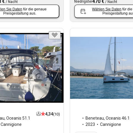
 €
470 €
Niedrigster
/
Nacht
/
Nacht
len Sie Daten
für die genaue
Wählen Sie Daten
für di
Preisgestaltung aus.
Preisgestaltung au
4,34
(10)
Beneteau
,
Oceanis 46.1
au
,
Oceanis 51.1
2023
Cannigione
Cannigione