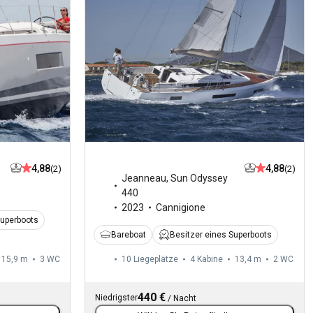
4,88
4,88
(2)
(2)
Jeanneau
,
Sun Odyssey
440
2023
Cannigione
Superboots
Bareboat
Besitzer eines Superboots
15,9 m
3
WC
10 Liegeplätze
4 Kabine
13,4 m
2
WC
440 €
Niedrigster
/
Nacht