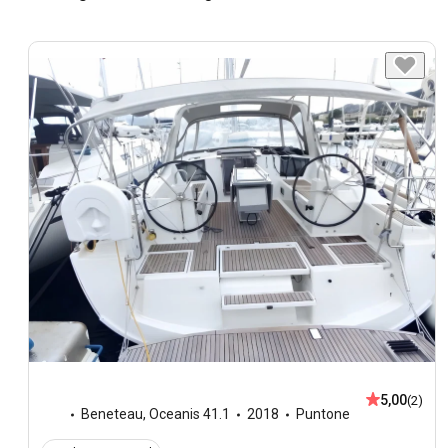
5,00
(2)
Beneteau
,
Oceanis 41.1
2018
Puntone