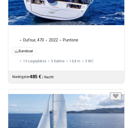
Dufour
,
470
2022
Puntone
Bareboat
13 Liegeplätze
5 Kabine
14,8 m
3
WC
485 €
Niedrigster
/
Nacht