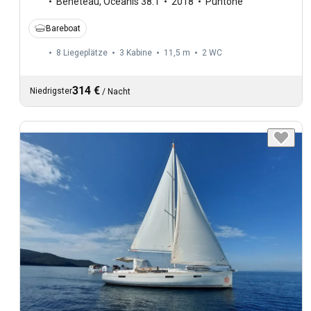
Beneteau
,
Oceanis 38.1
2018
Puntone
Bareboat
8 Liegeplätze
3 Kabine
11,5 m
2
WC
314 €
Niedrigster
/
Nacht