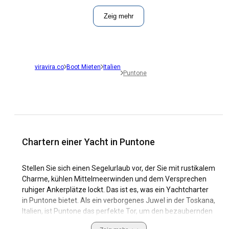
Zeig mehr
viravira.co
Boot Mieten
Italien
Puntone
Chartern einer Yacht in Puntone
Stellen Sie sich einen Segelurlaub vor, der Sie mit rustikalem
Charme, kühlen Mittelmeerwinden und dem Versprechen
ruhiger Ankerplätze lockt. Das ist es, was ein Yachtcharter
in Puntone bietet. Als ein verborgenes Juwel in der Toskana,
Italien, ist Puntone das perfekte Tor, um den bezaubernden
Toskanischen Archipel zu erkunden. Mit seinen ruhigen