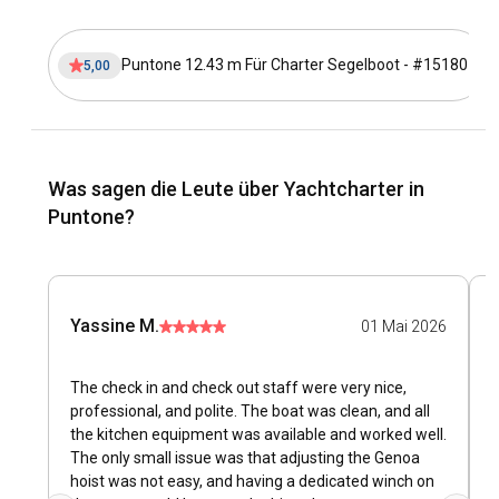
Fahrt vom internationalen Flughafen Pisa bringt Sie direkt
dort hin, mit regelmäßig verfügbaren Mietwagen. Für einen
Puntone 12.43 m Für Charter Segelboot - #15180
5,00
nahtlosen Seeweg bietet es sich an, von benachbarten
Marinas wie Marina di Grosseto oder Civitavecchia aus zu
segeln, was eine bereichernde Erfahrung verspricht. Ein
wöchentlicher Bootsverleih in Puntone von diesen Marinas
ermöglicht es Ihnen zudem, die toskanische
Was sagen die Leute über Yachtcharter in
Meereslandschaft zu genießen, während Sie inmitten der
untergehenden Sonne kreuzen.
Puntone?
Was sind die beliebten Ziele und Routen für
Yachtcharter in Puntone?
Yassine M.
01 Mai 2026
Ein Yachtcharter in Puntone ist die perfekte Basis, um den
Toskanischen Archipel zu durchqueren, eine der
beeindruckendsten Segelrouten Italiens. Segeln Sie zu
The check in and check out staff were very nice,
I
Inseln wie Elba, Giglio oder Capraia, um ihre majestätischen
professional, and polite. The boat was clean, and all
è
Klippen, azurblauen Strände und kulinarischen Genüsse zu
the kitchen equipment was available and worked well.
b
entdecken. Für einen eintägigen Bootsverleih in Puntone ist
The only small issue was that adjusting the Genoa
n
die Marina di Grosseto eine gute Wahl, die klares Wasser
hoist was not easy, and having a dedicated winch on
p
und eine ruhige Atmosphäre bietet.