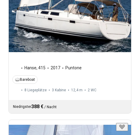
Hanse
,
415
2017
Puntone
Bareboat
8 Liegeplätze
3 Kabine
12,4 m
2
WC
388 €
Niedrigster
/
Nacht