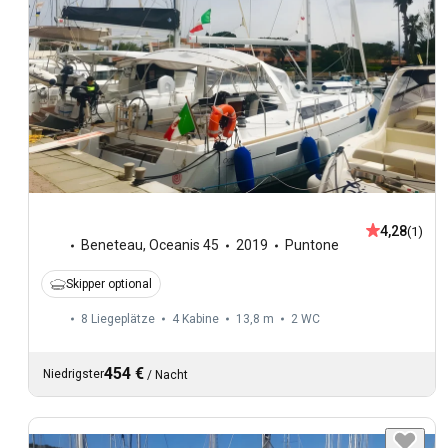
4,28
(1)
Beneteau
,
Oceanis 45
2019
Puntone
Skipper optional
8 Liegeplätze
4 Kabine
13,8 m
2
WC
454 €
Niedrigster
/
Nacht