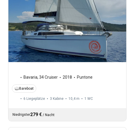
Bavaria
,
34 Cruiser
2018
Puntone
Bareboat
6 Liegeplätze
3 Kabine
10,4 m
1
WC
279 €
Niedrigster
/
Nacht