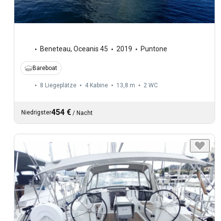
Beneteau
,
Oceanis 45
2019
Puntone
Bareboat
8 Liegeplätze
4 Kabine
13,8 m
2
WC
454 €
Niedrigster
/
Nacht