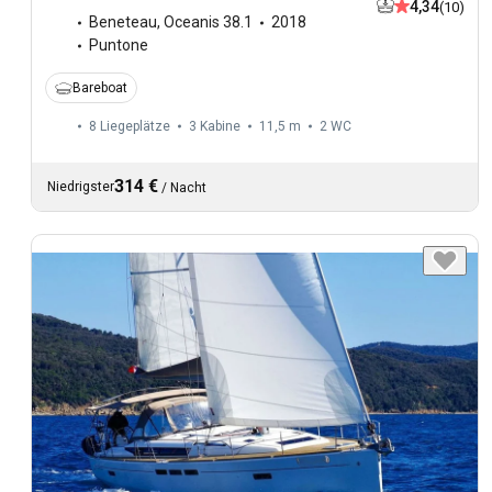
4,34
(10)
Beneteau
,
Oceanis 38.1
2018
Puntone
Bareboat
8 Liegeplätze
3 Kabine
11,5 m
2
WC
314 €
Niedrigster
/
Nacht