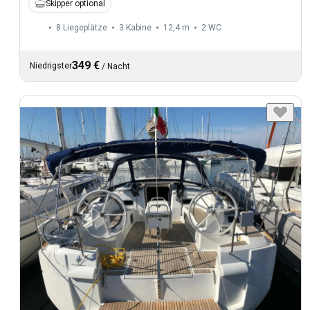
Skipper optional
8 Liegeplätze
3 Kabine
12,4 m
2
WC
349 €
Niedrigster
/
Nacht