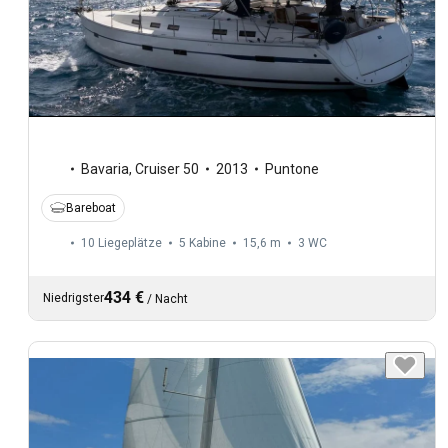
Bavaria
,
Cruiser 50
2013
Puntone
Bareboat
10 Liegeplätze
5 Kabine
15,6 m
3
WC
434 €
Niedrigster
/
Nacht