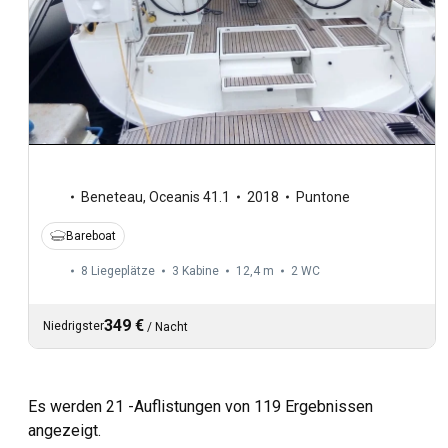
Beneteau
,
Oceanis 41.1
2018
Puntone
Bareboat
8 Liegeplätze
3 Kabine
12,4 m
2
WC
349 €
Niedrigster
/
Nacht
Es werden 21 -Auflistungen von 119 Ergebnissen
angezeigt.