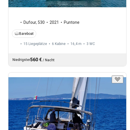
Dufour
,
530
2021
Puntone
Bareboat
15 Liegeplätze
6 Kabine
16,4 m
3
WC
560 €
Niedrigster
/
Nacht