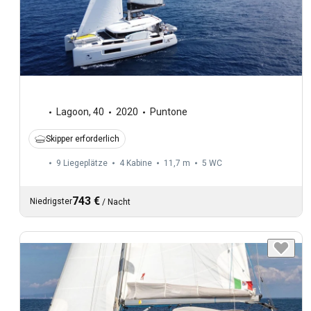
Lagoon
,
40
2020
Puntone
Skipper erforderlich
9 Liegeplätze
4 Kabine
11,7 m
5
WC
743 €
Niedrigster
/
Nacht