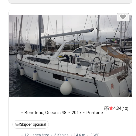
4,34
(10)
Beneteau
,
Oceanis 48
2017
Puntone
Skipper optional
12 Liegeplätze
5 Kabine
14,6 m
3
WC