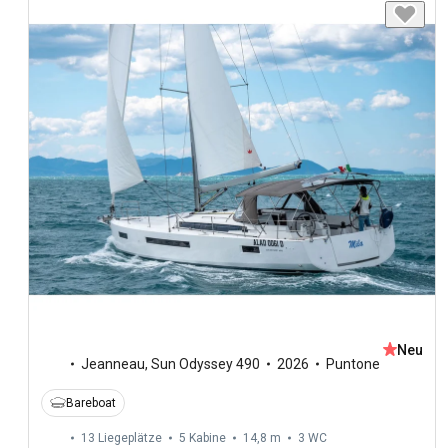
Neu
Jeanneau
,
Sun Odyssey 490
2026
Puntone
Bareboat
13 Liegeplätze
5 Kabine
14,8 m
3
WC