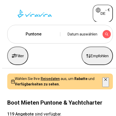
-
€
DE
Puntone
Datum auswählen
Filter
Empfohlen
Wählen Sie Ihre
Reisedaten
aus, um
Rabatte
und
Verfügbarkeiten zu sehen.
Boot Mieten Puntone & Yachtcharter
119 Angebote
sind verfügbar.