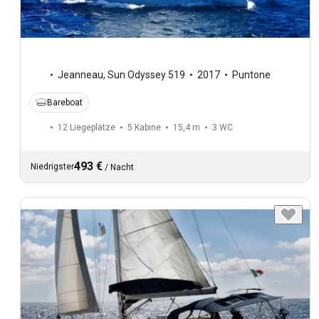
Jeanneau
,
Sun Odyssey 519
2017
Puntone
Bareboat
12 Liegeplätze
5 Kabine
15,4 m
3
WC
493 €
Niedrigster
/
Nacht