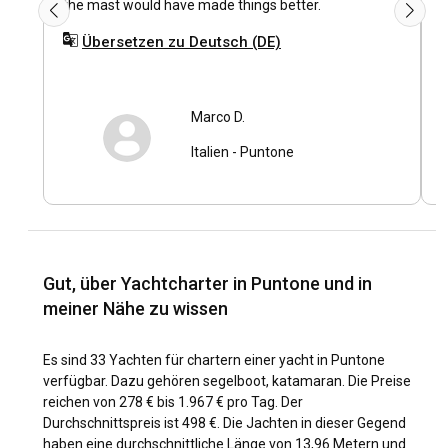
the mast would have made things better.
e
r
Übersetzen zu Deutsch (DE)
Was ist die beste Zeit, um eine Yacht in Puntone zu
g
p
chartern?
Die ideale Zeit für Yachtcharter in Puntone ist zwischen Mai
Marco D.
und Oktober, wenn das Klima angenehm ist und die
Wassertemperaturen gerade richtig für ein gutes
Italien
-
Puntone
Schwimmen sind. In der Nebensaison, von November bis
April, obwohl etwas kühler, sind die Segelbedingungen
immer noch günstig und es gibt weniger Menschenmengen,
was eine reichliche Verfügbarkeit von Bootsverleihoptionen
bietet.
Gut, über Yachtcharter in Puntone und in
Wie sind die Wetter- und Segelbedingungen in
meiner Nähe zu wissen
Puntone?
Es sind 33 Yachten für chartern einer yacht in Puntone
Das Wetter in Puntone ist typisch mediterran mit heißen
verfügbar. Dazu gehören segelboot, katamaran. Die Preise
Sommern und milden Wintern. Die Segelsaison ist geprägt
reichen von 278 € bis 1.967 € pro Tag. Der
von stetigen Winden, minimalen Gezeiten und ruhigen
Durchschnittspreis ist 498 €. Die Jachten in dieser Gegend
Gewässern – ideal für sicheres, komfortables Segeln. Der
haben eine durchschnittliche Länge von 13,96 Metern und
Wind weht vorwiegend aus NW oder WSW, was eine