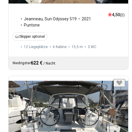
4,50
(2)
Jeanneau
,
Sun Odyssey 519
2021
Puntone
Skipper optional
12 Liegeplätze
6 Kabine
15,5 m
3
WC
622 €
Niedrigster
/
Nacht