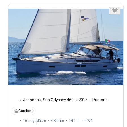
Jeanneau
,
Sun Odyssey 469
2015
Puntone
Bareboat
10 Liegeplätze
4 Kabine
14,1 m
4
WC