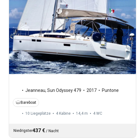
Jeanneau
,
Sun Odyssey 479
2017
Puntone
Bareboat
10 Liegeplätze
4 Kabine
14,4 m
4
WC
437 €
Niedrigster
/
Nacht