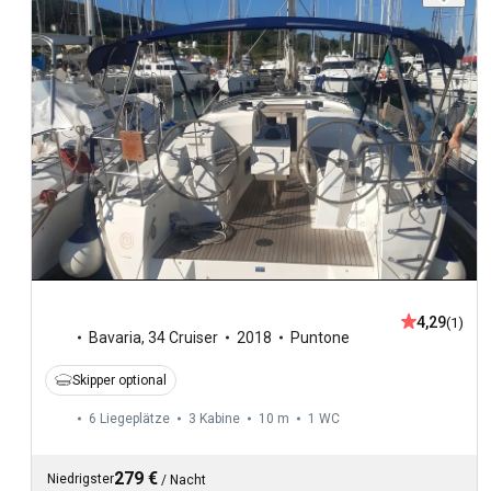
4,29
(1)
Bavaria
,
34 Cruiser
2018
Puntone
Skipper optional
6 Liegeplätze
3 Kabine
10 m
1
WC
279 €
Niedrigster
/
Nacht