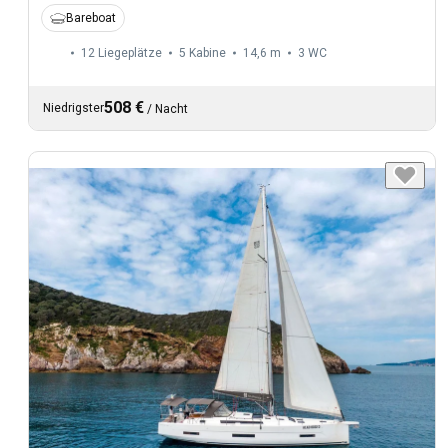
Bareboat
12 Liegeplätze
5 Kabine
14,6 m
3
WC
508 €
Niedrigster
/
Nacht