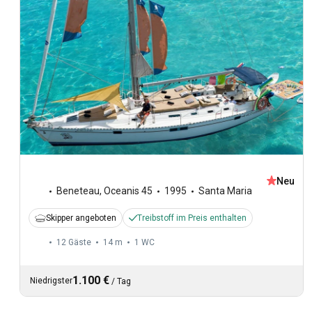
Neu
Beneteau
,
Oceanis 45
1995
Santa Maria
Skipper angeboten
Treibstoff im Preis enthalten
12 Gäste
14 m
1
WC
1.100 €
Niedrigster
/
Tag