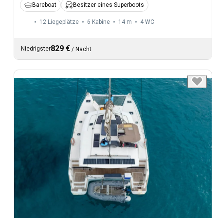
Bareboat
Besitzer eines Superboots
12 Liegeplätze
6 Kabine
14 m
4
WC
829 €
Niedrigster
/
Nacht