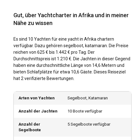
für Yachtcharter in Afrika?
Gut, über Yachtcharter in Afrika und in meiner
Chartern Sie eine Yacht in Afrika und entdecken Sie
Nähe zu wissen
spektakuläre Segelreviere. Für wilde Schönheit und
Tierbeobachtungen begeben Sie sich in die südafrikanische
Ostkapregion. Wenn Sie sich für antike Kultur und
Es sind 10 Yachten für eine yacht in Afrika chartern
Geschichte interessieren, bietet der Nil in Ägypten eine
verfügbar. Dazu gehören segelboot, katamaran. Die Preise
interessante Segelroute. Die Seychellen und Mauritius
reichen von 625 € bis 1.442 € pro Tag. Der
bieten mit ihren azurblauen Gewässern und Korallenriffen
Durchschnittspreis ist 1.210 €. Die Jachten in dieser Gegend
ein paradiesisches Segelerlebnis. Für Abenteuerlustige
haben eine durchschnittliche Länge von 14,6 Metern und
bietet Madagaskars einzigartige Flora und Fauna
bieten Schlafplätze für etwa 10,6 Gäste. Dieses Reiseziel
faszinierende Möglichkeiten zur Erkundung. Die Navigation
hat 2 verifizierte Bewertungen.
durch das vielfältige Segelrevier Afrikas verspricht jedes
Mal ein einzigartiges Erlebnis.
Arten von Yachten
Segelboot, Katamaran
Wann ist die beste Zeit, um eine Yacht in Afrika zu
Anzahl der Jachten
10 Boote verfügbar
chartern?
Da sich Afrika über den Äquator erstreckt, gibt es auf dem
Anzahl der
5 Segelboote verfügbar
Segelboote
Kontinent unterschiedliche Klimazonen. Für Regionen in
Nordafrika sind Frühling (April-Juni) und Herbst