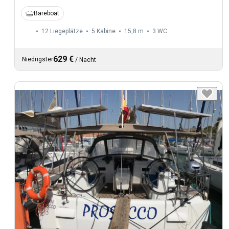
Bareboat
12 Liegeplätze
5 Kabine
15,8 m
3
WC
629 €
Niedrigster
/
Nacht