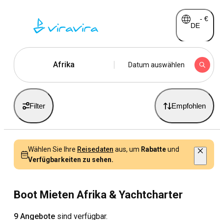
-
€
DE
Afrika
Datum auswählen
Filter
Empfohlen
Wählen Sie Ihre
Reisedaten
aus, um
Rabatte
und
Verfügbarkeiten zu sehen.
Boot Mieten Afrika & Yachtcharter
9 Angebote
sind verfügbar.