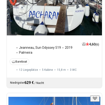
4,60
(6)
Jeanneau
,
Sun Odyssey 519
2019
Palmeira
Bareboat
12 Liegeplätze
5 Kabine
15,8 m
3
WC
629 €
Niedrigster
/
Nacht