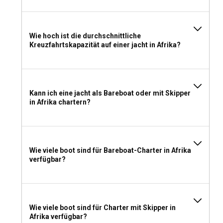
Wenn Sie eine Yacht mit Besatzung chartern, können Sie
kompromisslosen Luxus genießen. Die Crew bietet lokale
Wie hoch ist die durchschnittliche
Einblicke und persönlichen Service – was Ihren Yachtcharter
Kreuzfahrtskapazität auf einer jacht in Afrika?
in Afrika noch bereichernder macht. Für diejenigen, die Wert
auf Unabhängigkeit legen, ist jedoch ein Charter ohne
Besatzung vorzuziehen.
Welche Lizenz benötige ich, um eine Yacht in Afrika
Kann ich eine jacht als Bareboat oder mit Skipper
in Afrika chartern?
zu chartern?
In Afrika variieren die Lizenzanforderungen je nach Land
und Yachtgröße. In einigen Ländern ist mindestens ein
internationales Kompetenzzertifikat oder ein gleichwertiges
Wie viele boot sind für Bareboat-Charter in Afrika
Zertifikat erforderlich, um ohne Skipper chartern zu können.
verfügbar?
Es wird empfohlen, vorab die örtlichen Vorschriften und
Anforderungen zu prüfen.
Was sollte man für einen Yachtcharter in Afrika
Wie viele boot sind für Charter mit Skipper in
einpacken?
Afrika verfügbar?