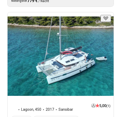
779 €
Niedrigster
/
Nacht
5,00
(1)
Lagoon
,
450
2017
Sansibar