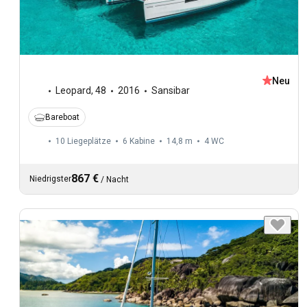
Neu
Leopard
,
48
2016
Sansibar
Bareboat
10 Liegeplätze
6 Kabine
14,8 m
4
WC
867 €
Niedrigster
/
Nacht