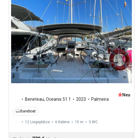
Neu
Beneteau
,
Oceanis 51.1
2023
Palmeira
Bareboat
12 Liegeplätze
6 Kabine
15 m
3
WC