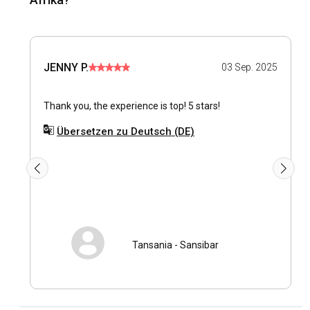
Erkundung wert sind. Die ausgedehnte Küste bietet
unzählige Ankerplätze und Yachthäfen und ermöglicht den
unerforschten Zugang zu verborgenen Schätzen. Ob Sie
den sanften afrikanischen Sonnenuntergang genießen
JENNY P.
03 Sep. 2025
oder an lebhaften Festivals teilnehmen möchten, ein
Yachtcharter in Afrika verspricht unvergessliche Momente.
Thank you, the experience is top! 5 stars!
Wie kommt man nach Afrika?
Übersetzen zu Deutsch (DE)
Dank zahlreicher internationaler Flughäfen in
verschiedenen Ländern ist die Anreise nach Afrika einfach.
Wichtige Flughafendrehkreuze wie Johannesburg
International, Cairo International oder Nairobi International
bieten Anschlussflüge weltweit an. Reisen auf dem Seeweg
sind ebenfalls möglich, da viele Kreuzfahrten in
afrikanischen Häfen anlegen. Sobald Sie in Afrika
angekommen sind, stehen Ihnen Inlandsreisen in Hülle und
Tansania
-
Sansibar
Fülle zur Verfügung, um verschiedene Segelreviere bequem
zu erreichen.
Was sind die beliebtesten Reiseziele und Routen