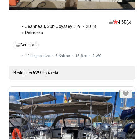
4,60
(6)
Jeanneau
,
Sun Odyssey 519
2018
Palmeira
Bareboat
12 Liegeplätze
5 Kabine
15,8 m
3
WC
629 €
Niedrigster
/
Nacht