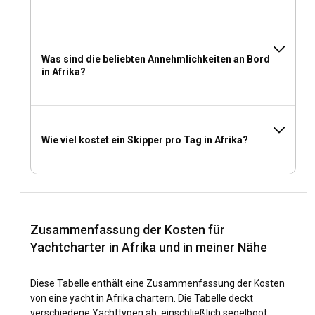
Beim Packen für eine Yachtmiete in Afrika sollten
Wetterbedingungen, Sonnenschutz und Segelausrüstung
berücksichtigt werden. Bringen Sie außerdem persönliche
Gegenstände, bequeme Kleidung,
Was sind die beliebten Annehmlichkeiten an Bord
Unterhaltungsmöglichkeiten und Sicherheitsausrüstung
in Afrika?
mit. Denken Sie immer an das Motto: Packen Sie leicht, aber
richtig für Ihren Yachtcharter.
Wie viel kostet ein Skipper pro Tag in Afrika?
Zusammenfassung der Kosten für
Yachtcharter in Afrika und in meiner Nähe
Diese Tabelle enthält eine Zusammenfassung der Kosten
von eine yacht in Afrika chartern. Die Tabelle deckt
verschiedene Yachttypen ab, einschließlich segelboot,