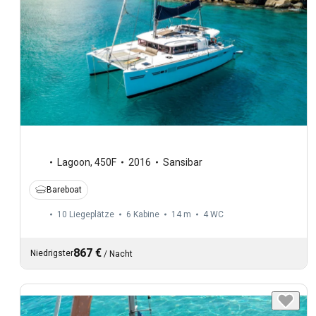
Lagoon
,
450F
2016
Sansibar
Bareboat
10 Liegeplätze
6 Kabine
14 m
4
WC
867 €
Niedrigster
/
Nacht