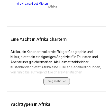
viravira.co
Boot Mieten
Afrika
Eine Yacht in Afrika chartern
Afrika, ein Kontinent voller vielfältiger Geographie und
Kultur, bietet ein einzigartiges Segelziel für Touristen und
Abenteurer gleichermaßen. Als Heimat zahlreicher
Küstenländer bietet Afrika eine Fülle an Segelbedingungen,
von ruhig bis aufregend. Die charakteristischen
Küstenmerkmale, atemberaubenden Yachthäfen und das
Zeig mehr
tiefblaue Wasser machen Yachtcharter in Afrika zu einem
außergewöhnlichen Erlebnis.
Der Kontinent ist für seine reiche Tierwelt, seine
malerischen Landschaften und sein historisches Erbe
Yachttypen in Afrika
bekannt. Beim Chartern einer Yacht in Afrika können Segler