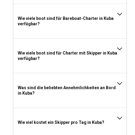
Wenn Sie für einen Yachtcharter in Kuba packen, legen Sie
Wert auf leicht zu trocknende Kleidung, Sonnenschutz,
Wie viele boot sind für Bareboat-Charter in Kuba
bequeme Schuhe und einige warme Schichten für kühlere
verfügbar?
Abende. Vergessen Sie nicht, bei Bedarf die notwendige
Segelausrüstung und Unterhaltungsmöglichkeiten
einzupacken, um Ihr unvergessliches Segelabenteuer noch
spannender zu gestalten.
Wie viele boot sind für Charter mit Skipper in Kuba
verfügbar?
Was sind die beliebten Annehmlichkeiten an Bord
in Kuba?
Wie viel kostet ein Skipper pro Tag in Kuba?