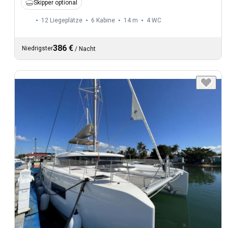
Skipper optional
12 Liegeplätze
6 Kabine
14 m
4
WC
386 €
Niedrigster
/
Nacht