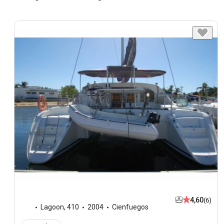
4,60
(6)
Lagoon
,
410
2004
Cienfuegos