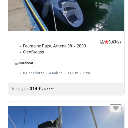
3,63
(2)
Fountaine Pajot
,
Athena 38
2003
Cienfuegos
Bareboat
8 Liegeplätze
4 Kabine
11,6 m
2
WC
314 €
Niedrigster
/
Nacht