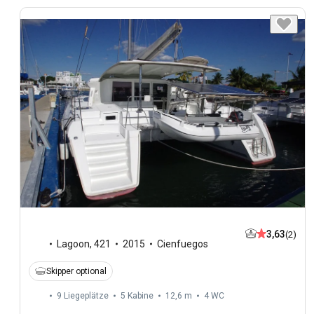
3,63
(2)
Lagoon
,
421
2015
Cienfuegos
Skipper optional
9 Liegeplätze
5 Kabine
12,6 m
4
WC