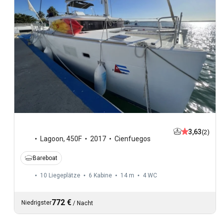
3,63
(2)
Lagoon
,
450F
2017
Cienfuegos
Bareboat
10 Liegeplätze
6 Kabine
14 m
4
WC
772 €
Niedrigster
/
Nacht