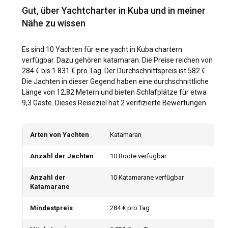
Gut, über Yachtcharter in Kuba und in meiner
faszinieren. Zu den Top-Segelrouten zählen zunächst
Havanna, Weiterfahrt nach Varadero und dann weiter nach
Nähe zu wissen
Cayo Largo. So können Sie das pulsierende Stadtleben, die
ruhigen Strände und die unberührte Naturpracht Kubas
Es sind 10 Yachten für eine yacht in Kuba chartern
erleben. Ganz gleich, ob Sie sich für einen Insel-Hopping
verfügbar. Dazu gehören katamaran. Die Preise reichen von
entscheiden oder die einzelnen Reiseziele genießen
284 € bis 1.831 € pro Tag. Der Durchschnittspreis ist 582 €.
möchten, mit einem Yachtcharter in Kuba können Sie Ihre
Die Jachten in dieser Gegend haben eine durchschnittliche
unvergessliche Segelreise individuell gestalten.
Länge von 12,82 Metern und bieten Schlafplätze für etwa
9,3 Gäste. Dieses Reiseziel hat 2 verifizierte Bewertungen.
Wann ist die beste Zeit, um eine Yacht in Kuba zu
chartern?
Arten von Yachten
Katamaran
Der ideale Zeitpunkt zum Chartern einer Yacht in Kuba ist
zwischen November und April, während der Trockenzeit,
Anzahl der Jachten
10 Boote verfügbar
wenn das Wetter kühler und weniger feucht ist. Dies ist auch
eine hervorragende Zeit, um an renommierten Festivals wie
Anzahl der
10 Katamarane verfügbar
dem Havana Jazz Festival teilzunehmen und das
Katamarane
Sightseeing ohne Unterbrechung zu genießen.
Mindestpreis
284 € pro Tag
Wie sind die Wetter- und Segelbedingungen in