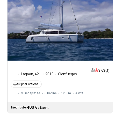
3,63
(2)
Lagoon
,
421
2010
Cienfuegos
Skipper optional
9 Liegeplätze
5 Kabine
12,6 m
4
WC
400 €
Niedrigster
/
Nacht