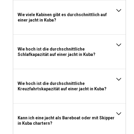
Soll ich in Kuba eine Yacht mit oder ohne Crew
mieten?
Wie viele Kabinen gibt es durchschnittlich auf
Das Chartern einer Yacht mit Crew kann ein luxuriöses
einer jacht in Kuba?
Erlebnis sein, da alle Ihre Bedürfnisse berücksichtigt
werden, von der Navigation bis zum persönlichen Service.
Wenn Sie Unabhängigkeit und Privatsphäre bevorzugen,
könnte die Entscheidung für einen Charter ohne Crew die
Wie hoch ist die durchschnittliche
richtige Wahl sein.
Schlafkapazität auf einer jacht in Kuba?
Welche Lizenz benötige ich, um eine Yacht in Kuba
zu chartern?
Wie hoch ist die durchschnittliche
Wenn Sie sich für einen Bareboat-Charter in Kuba
Kreuzfahrtskapazität auf einer jacht in Kuba?
entscheiden, verlangt der Vermieter je nach Größe und Typ
der Yacht möglicherweise einen gültigen Segelschein. Die
Anforderungen können variieren, daher ist es wichtig, dies
zu überprüfen, bevor Sie in See stechen.
Kann ich eine jacht als Bareboat oder mit Skipper
in Kuba chartern?
Was sollte man für einen Yachtcharter in Kuba
einpacken?