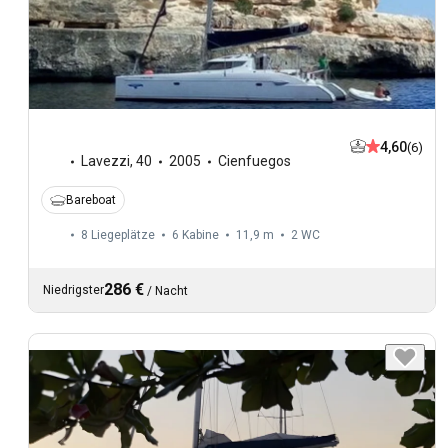
4,60
(6)
Lavezzi
,
40
2005
Cienfuegos
Bareboat
8 Liegeplätze
6 Kabine
11,9 m
2
WC
286 €
Niedrigster
/
Nacht