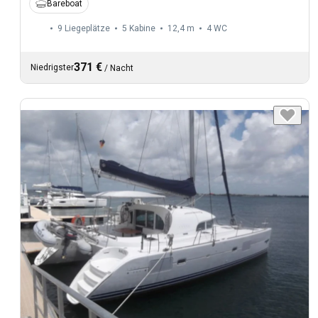
Bareboat
9 Liegeplätze
5 Kabine
12,4 m
4
WC
371 €
Niedrigster
/
Nacht