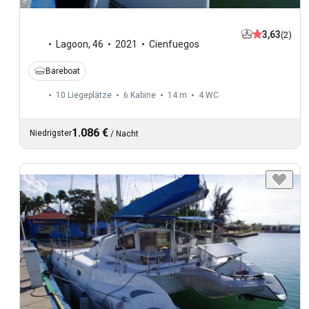
3,63
(2)
Lagoon
,
46
2021
Cienfuegos
Bareboat
10 Liegeplätze
6 Kabine
14 m
4
WC
1.086 €
Niedrigster
/
Nacht