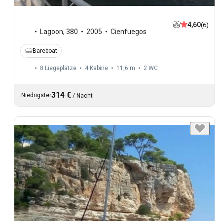
4,60
(6)
Lagoon
,
380
2005
Cienfuegos
Bareboat
8 Liegeplätze
4 Kabine
11,6 m
2
WC
314 €
Niedrigster
/
Nacht