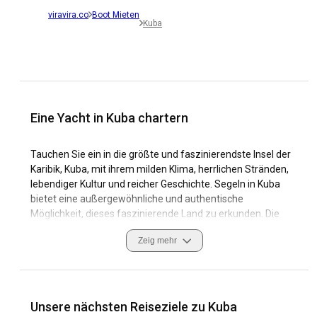
viravira.co
Boot Mieten
Kuba
Eine Yacht in Kuba chartern
Tauchen Sie ein in die größte und faszinierendste Insel der
Karibik, Kuba, mit ihrem milden Klima, herrlichen Stränden,
lebendiger Kultur und reicher Geschichte. Segeln in Kuba
bietet eine außergewöhnliche und authentische
Möglichkeit, dieses faszinierende Land zu erkunden. Die
kubanische Küste ist für ihre zeitliche Schönheit bekannt
Zeig mehr
und bietet glitzerndes blaues Wasser, unberührte Strände
und versteckte Buchten. Über die Panoramablicke hinaus
bietet Kuba Seglern eine Vielzahl faszinierender und
bedeutender historischer Stätten, eine einladende
Segelkultur und hochmoderne Yachthäfen. Auch die
Unsere nächsten Reiseziele zu Kuba