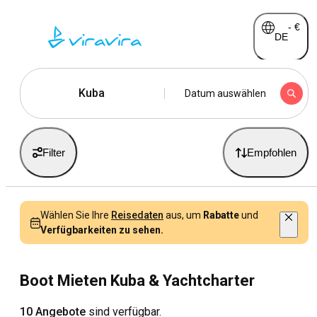
-
€
DE
Kuba
Datum auswählen
Filter
Empfohlen
Wählen Sie Ihre
Reisedaten
aus, um
Rabatte
und
Verfügbarkeiten zu sehen.
Boot Mieten Kuba & Yachtcharter
10 Angebote
sind verfügbar.