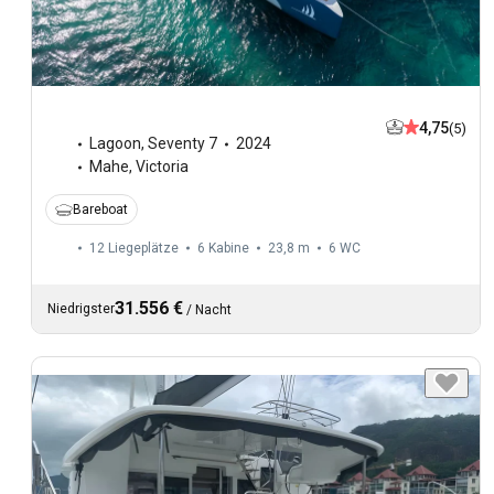
4,75
(5)
Lagoon
,
Seventy 7
2024
Mahe, Victoria
Bareboat
12 Liegeplätze
6 Kabine
23,8 m
6
WC
31.556 €
Niedrigster
/
Nacht