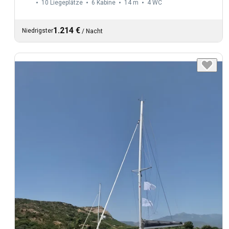
10 Liegeplätze
6 Kabine
14 m
4
WC
1.214 €
Niedrigster
/
Nacht