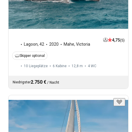
4,75
(5)
Lagoon
,
42
2020
Mahe, Victoria
Skipper optional
10 Liegeplätze
6 Kabine
12,8 m
4
WC
2.750 €
Niedrigster
/
Nacht