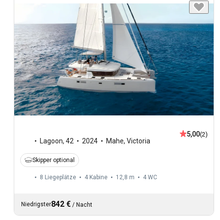
5,00
(2)
Lagoon
,
42
2024
Mahe, Victoria
Skipper optional
8 Liegeplätze
4 Kabine
12,8 m
4
WC
842 €
Niedrigster
/
Nacht