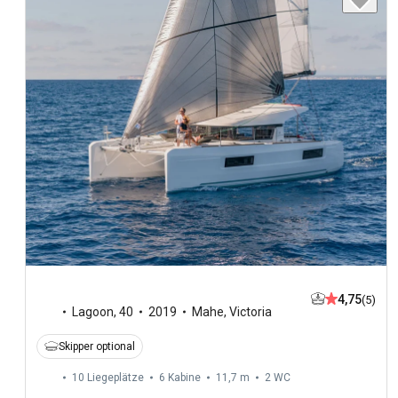
4,75
(5)
Lagoon
,
40
2019
Mahe, Victoria
Skipper optional
10 Liegeplätze
6 Kabine
11,7 m
2
WC