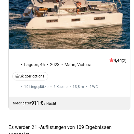
4,44
(2)
Lagoon
,
46
2023
Mahe, Victoria
Skipper optional
10 Liegeplätze
6 Kabine
13,8 m
4
WC
911 €
Niedrigster
/
Nacht
Es werden 21 -Auflistungen von 109 Ergebnissen