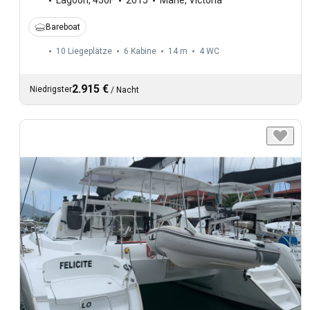
Lagoon
,
450F
2015
Mahe, Victoria
Bareboat
10 Liegeplätze
6 Kabine
14 m
4
WC
2.915 €
Niedrigster
/
Nacht