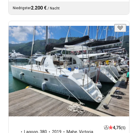
2.200 €
Niedrigster
/
Nacht
4,75
(5)
Lagoon
,
380
2019
Mahe, Victoria