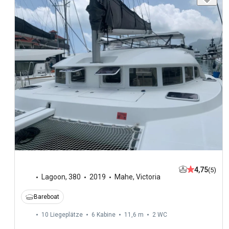
4,75
(5)
Lagoon
,
380
2019
Mahe, Victoria
Bareboat
10 Liegeplätze
6 Kabine
11,6 m
2
WC