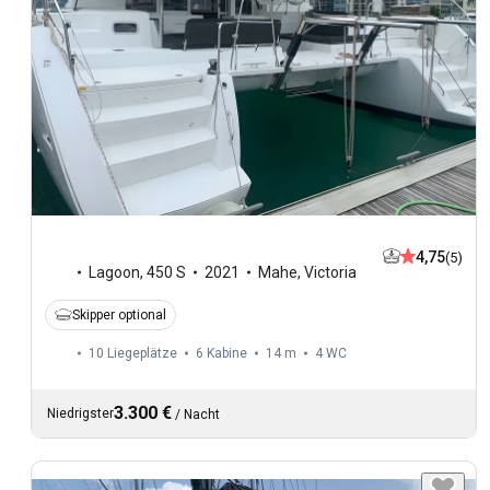
4,75
(5)
Lagoon
,
450 S
2021
Mahe, Victoria
Skipper optional
10 Liegeplätze
6 Kabine
14 m
4
WC
3.300 €
Niedrigster
/
Nacht