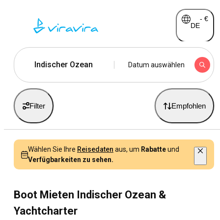
-
€
DE
Indischer Ozean
Datum auswählen
Filter
Empfohlen
Wählen Sie Ihre
Reisedaten
aus, um
Rabatte
und
Verfügbarkeiten zu sehen.
Boot Mieten Indischer Ozean &
Yachtcharter