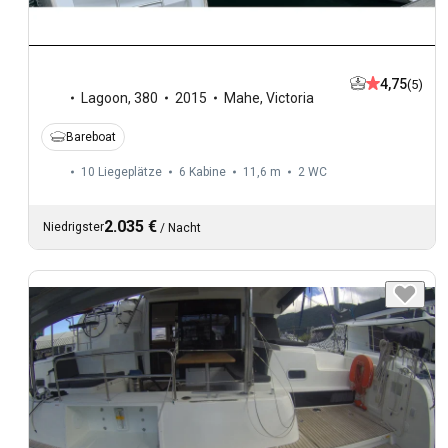
4,75
(5)
Lagoon
,
380
2015
Mahe, Victoria
Bareboat
10 Liegeplätze
6 Kabine
11,6 m
2
WC
2.035 €
Niedrigster
/
Nacht