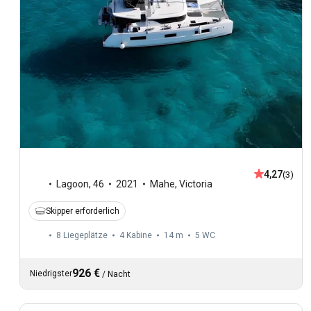
4,27
(3)
Lagoon
,
46
2021
Mahe, Victoria
Skipper erforderlich
8 Liegeplätze
4 Kabine
14 m
5
WC
926 €
Niedrigster
/
Nacht