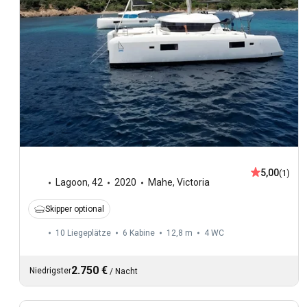
5,00
(1)
Lagoon
,
42
2020
Mahe, Victoria
Skipper optional
10 Liegeplätze
6 Kabine
12,8 m
4
WC
2.750 €
Niedrigster
/
Nacht