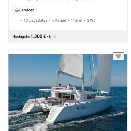
Bareboat
10 Liegeplätze
6 Kabine
11,6 m
2
WC
1.300 €
Niedrigster
/
Nacht