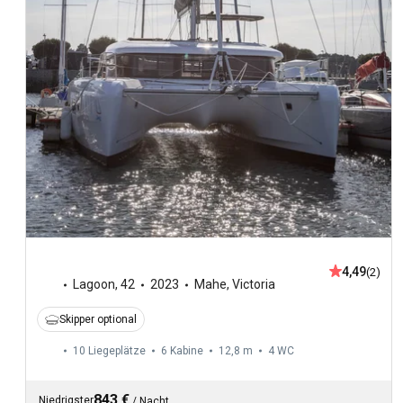
4,49
(2)
Lagoon
,
42
2023
Mahe, Victoria
Skipper optional
10 Liegeplätze
6 Kabine
12,8 m
4
WC
843 €
Niedrigster
/
Nacht