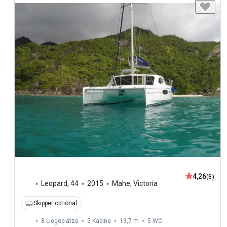
4,26
(3)
Leopard
,
44
2015
Mahe, Victoria
Skipper optional
8 Liegeplätze
5 Kabine
13,7 m
5
WC