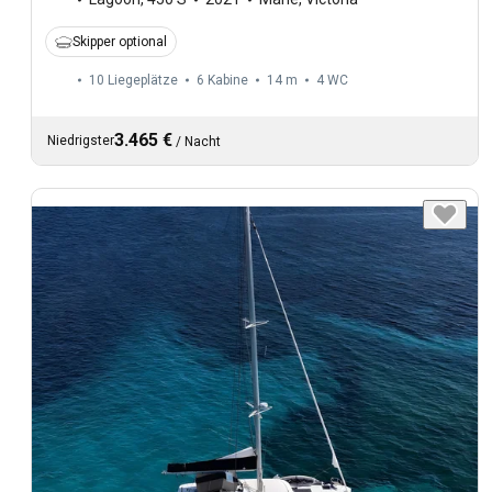
Skipper optional
10 Liegeplätze
6 Kabine
14 m
4
WC
3.465 €
Niedrigster
/
Nacht