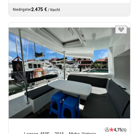
2.475 €
Niedrigster
/
Nacht
4,75
(5)