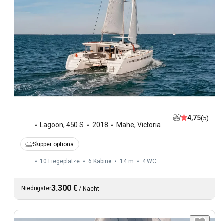
4,75
(5)
Lagoon
,
450 S
2018
Mahe, Victoria
Skipper optional
10 Liegeplätze
6 Kabine
14 m
4
WC
3.300 €
Niedrigster
/
Nacht