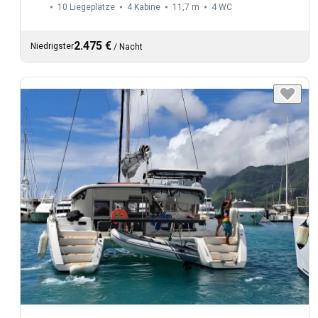
10 Liegeplätze
4 Kabine
11,7 m
4
WC
2.475 €
Niedrigster
/
Nacht