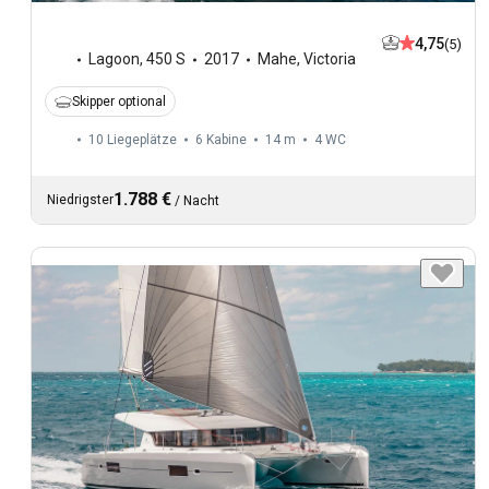
4,75
(5)
Lagoon
,
450 S
2017
Mahe, Victoria
Skipper optional
10 Liegeplätze
6 Kabine
14 m
4
WC
1.788 €
Niedrigster
/
Nacht