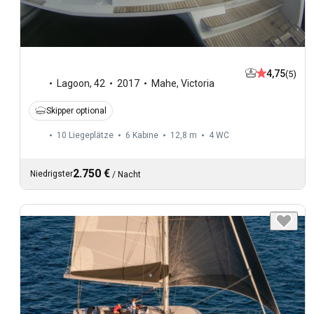
4,75
(5)
Lagoon
,
42
2017
Mahe, Victoria
Skipper optional
10 Liegeplätze
6 Kabine
12,8 m
4
WC
2.750 €
Niedrigster
/
Nacht