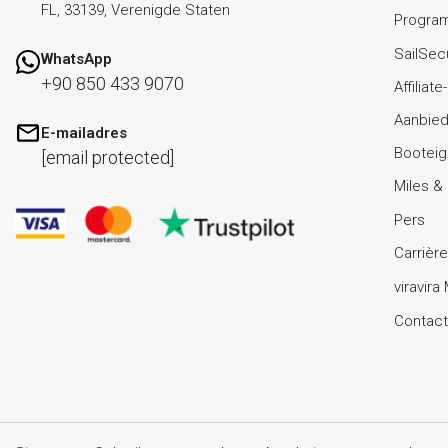
FL, 33139, Verenigde Staten
Progra
SailSec
WhatsApp
+90 850 433 9070
Affilia
Aanbied
E-mailadres
Booteig
[email protected]
Miles &
Pers
Carrière
viravira
Contact