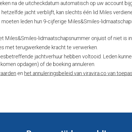
eken na de uitcheckdatum automatisch op uw account bij
etzelfde jacht verblijft, kan slechts één lid Miles verdien
, moeten leden hun 9-cijferige Miles&Smiles-lidmaatsch
et Miles&Smiles-lidmaatschapsnummer onjuist of niet is i
les met terugwerkende kracht te verwerken.
desbetreffende jachtverhuur hebben voltooid. Leden kunne
t komen opdagen) of de boeking annuleren.
waarden
en
het annuleringsbeleid van viravira.co van toepas