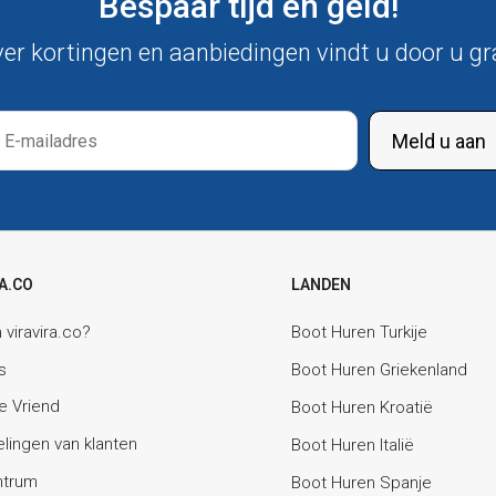
Bespaar tijd en geld!
er kortingen en aanbiedingen vindt u door u gr
Meld u aan
A.CO
LANDEN
viravira.co?
Boot Huren Turkije
s
Boot Huren Griekenland
e Vriend
Boot Huren Kroatië
lingen van klanten
Boot Huren Italië
ntrum
Boot Huren Spanje