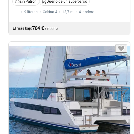
sin Patron
Dueño de un superbarco
9 literas
Cabina 4
13,7 m
4
Inodoro
704 €
El más bajo
/
noche