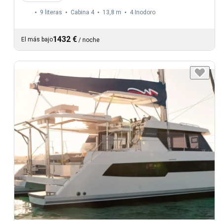
9 literas
Cabina 4
13,8 m
4
Inodoro
1432 €
El más bajo
/
noche