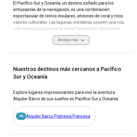
El Pacífico Sur y Oceanía, un destino soñado para los
entusiastas de la navegación, es una combinación
espectacular de reinos insulares, atolones de coral y ricos
valores culturales. Las lagunas cristalinas poseen una rica
vida marina que presenta vistas fascinantes del mundo
submarino. Con su belleza geográfica acentuada por la
Mostrar más
extensa costa, diversas condiciones marítimas y playas
serenas, es un lugar ideal para el alquiler de yates y barcos.
Siendo una región tan vasta, filas de islas energéticas
ofrecen experiencias de navegación distintivas. Las mejores
Nuestros destinos más cercanos a Pacífico
marinas y puertos proporcionan un alquiler de yates y
Sur y Oceanía
barcos rápido y sin complicaciones. Los yates para alquiler
con diversos modelos de renta como tripulado, sin
Explore lugares impresionantes para vivir la aventura
tripulación o con patrón, y planes de alquiler como diario, por
Alquiler Barco de sus sueños en Pacífico Sur y Oceanía.
hora o semanal, hacen que navegar en el Pacífico Sur y
Oceanía sea una actividad alegre y flexible. Esta sección
ofrece una comprensión inmersiva del Pacífico Sur y
Alquiler Barco Polinesia Francesa
28
Oceanía como un destino de viaje y navegación.
¿Por qué elegir el Pacífico Sur y Oceanía como el