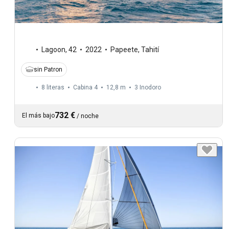
Lagoon
,
42
2022
Papeete, Tahití
sin Patron
8 literas
Cabina 4
12,8 m
3
Inodoro
732 €
El más bajo
/
noche