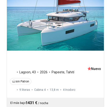
Nuevo
Lagoon
,
43
2026
Papeete, Tahití
sin Patron
9 literas
Cabina 4
13,8 m
4
Inodoro
1431 €
El más bajo
/
noche