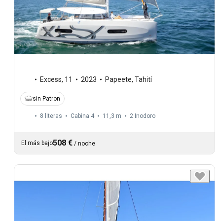
Excess
,
11
2023
Papeete, Tahití
sin Patron
8 literas
Cabina 4
11,3 m
2
Inodoro
508 €
El más bajo
/
noche