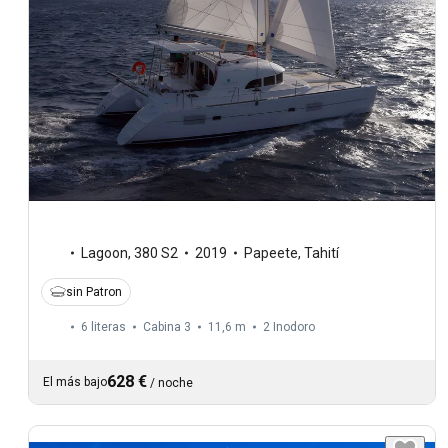
Lagoon
,
380 S2
2019
Papeete, Tahití
sin Patron
6 literas
Cabina 3
11,6 m
2
Inodoro
628 €
El más bajo
/
noche