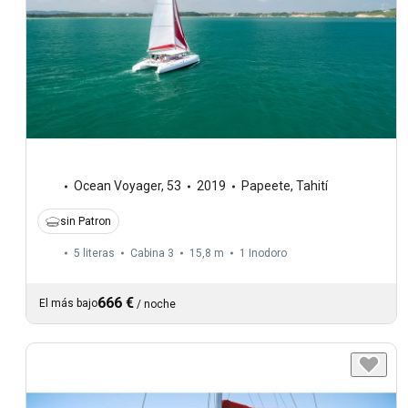
Ocean Voyager
,
53
2019
Papeete, Tahití
sin Patron
5 literas
Cabina 3
15,8 m
1
Inodoro
666 €
El más bajo
/
noche