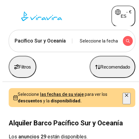
-
€
ES
Pacífico Sur y Oceanía
Seleccione la fecha
Filtros
Recomendado
Seleccione
las fechas de su viaje
para ver los
descuentos
y la
disponibilidad.
Alquiler Barco Pacífico Sur y Oceanía
Los
anuncios 29
están disponibles.