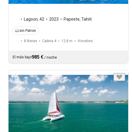
Lagoon
,
42
2023
Papeete, Tahití
sin Patron
8 literas
Cabina 4
12,8 m
4
Inodoro
985 €
El más bajo
/
noche