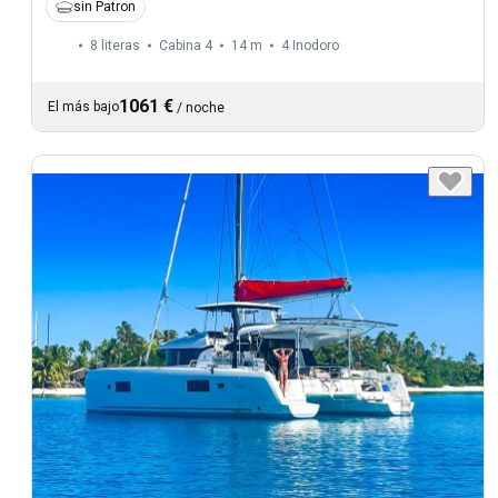
sin Patron
8 literas
Cabina 4
14 m
4
Inodoro
1061 €
El más bajo
/
noche