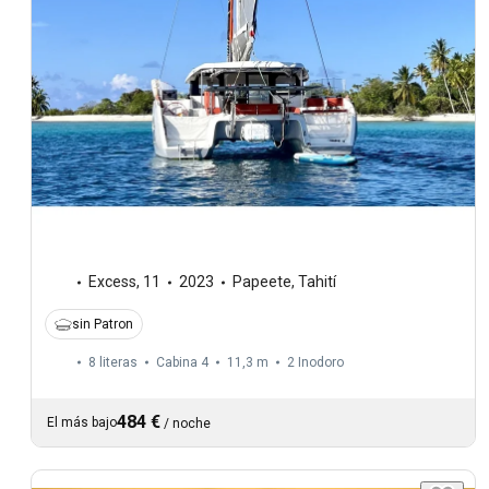
Excess
,
11
2023
Papeete, Tahití
sin Patron
8 literas
Cabina 4
11,3 m
2
Inodoro
484 €
El más bajo
/
noche