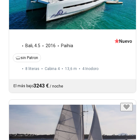
Nuevo
Bali
,
4.5
2016
Paihia
sin Patron
8 literas
Cabina 4
13,6 m
4
Inodoro
3243 €
El más bajo
/
noche