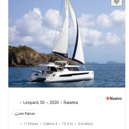
Nuevo
Leopard
,
50
2020
Raiatea
sin Patron
11 literas
Cabina 4
15,4 m
4
Inodoro