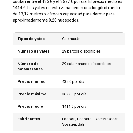
cómoda. Las temporadas de baja actividad también
oscilan entre el 435 € y el 3677 € por día. El precio medio es
proporcionan entornos de navegación tranquilos y tarifas
1414 €. Los yates de esta zona tienen una longitud media
de alquiler más baratas.
de 13,12 metros y ofrecen capacidad para dormir para
aproximadamente 8,28 huéspedes.
¿Cómo es el clima y las condiciones de
navegación en el Pacífico Sur y Oceanía?
Tipos de yates
Catamarán
Las condiciones de navegación, bendecidas con
Número de yates
29 barcos disponibles
temperaturas cálidas del mar y vientos suaves, lo
convierten en un destino popular para navegar. El clima en
Número de
29 catamaranes disponibles
el Pacífico Sur y Oceanía es principalmente tropical, pero
catamaranes
permanece bastante constante en temperatura todo el
año. La lluvia puede variar, sin embargo, con lluvias
Precio mínimo
435 € por día
tropicales que proporcionan un refrescante alivio del cálido
sol.
Precio máximo
3677 € por día
¿Cómo explorar la historia y cultura del Pacífico
Precio medio
1414 € por día
Sur y Oceanía?
Fabricantes
Lagoon, Leopard, Excess, Ocean
El Pacífico Sur y Oceanía ofrece un rico patrimonio cultural.
Voyager, Bali
Alquila un yate y explora sitios históricos, sumérgete en las