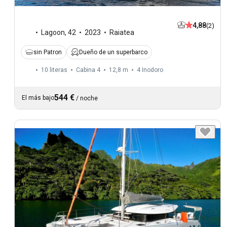
4,88
(2)
Lagoon
,
42
2023
Raiatea
sin Patron
Dueño de un superbarco
10 literas
Cabina 4
12,8 m
4
Inodoro
544 €
El más bajo
/
noche