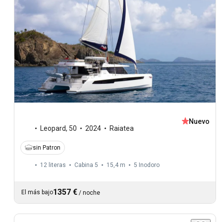
Nuevo
Leopard
,
50
2024
Raiatea
sin Patron
12 literas
Cabina 5
15,4 m
5
Inodoro
1357 €
El más bajo
/
noche