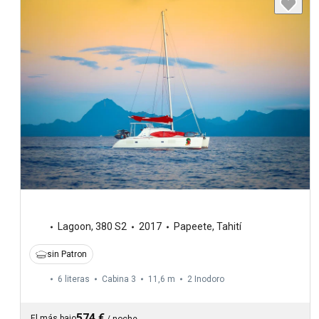
Lagoon
,
380 S2
2017
Papeete, Tahití
sin Patron
6 literas
Cabina 3
11,6 m
2
Inodoro
574 €
El más bajo