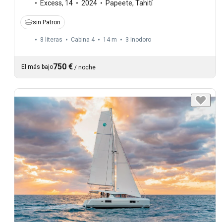
Excess
,
14
2024
Papeete, Tahití
sin Patron
8 literas
Cabina 4
14 m
3
Inodoro
750 €
El más bajo
/
noche