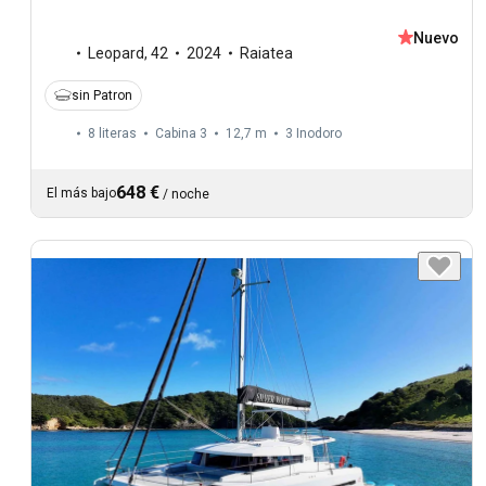
Nuevo
Leopard
,
42
2024
Raiatea
sin Patron
8 literas
Cabina 3
12,7 m
3
Inodoro
648 €
El más bajo
/
noche