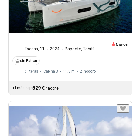
Nuevo
Excess
,
11
2024
Papeete, Tahití
sin Patron
6 literas
Cabina 3
11,3 m
2
Inodoro
529 €
El más bajo
/
noche