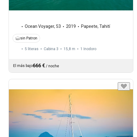
Ocean Voyager
,
53
2019
Papeete, Tahití
sin Patron
5 literas
Cabina 3
15,8 m
1
Inodoro
666 €
El más bajo
/
noche