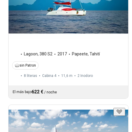
Lagoon
,
380 S2
2017
Papeete, Tahití
sin Patron
8 literas
Cabina 4
11,6 m
2
Inodoro
622 €
El más bajo
/
noche