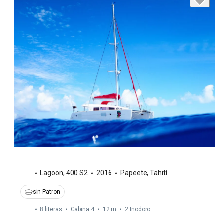
Lagoon
,
400 S2
2016
Papeete, Tahití
sin Patron
8 literas
Cabina 4
12 m
2
Inodoro