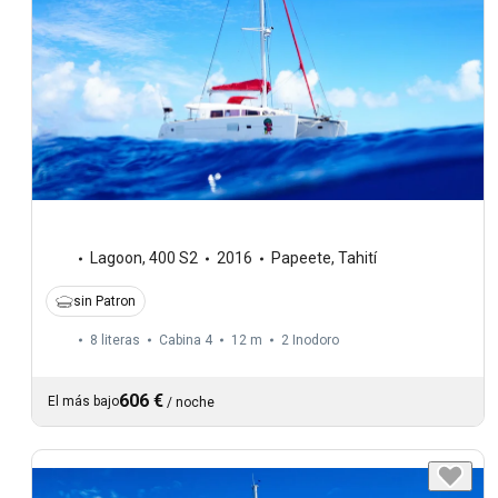
Lagoon
,
400 S2
2016
Papeete, Tahití
sin Patron
8 literas
Cabina 4
12 m
2
Inodoro
606 €
El más bajo
/
noche