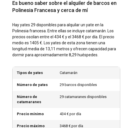
crucero, con marinas disponibles en destinos principales
Es bueno saber sobre el alquiler de barcos en
como Papeete, Bora Bora y Raiatea.
Polinesia Francesa y cerca de mí
¿Cuáles son los destinos y rutas populares para
Hay yates 29 disponibles para alquilar un yate en la
alquilar un yate en la Polinesia Francesa?
Polinesia francesa. Entre ellas se incluye catamarán. Los
precios oscilan entre el 434 € y el 3468 € por día. El precio
La Polinesia Francesa encanta a los navegantes con
medio es 1405 €. Los yates de esta zona tienen una
abundantes destinos y rutas de navegación. Los
longitud media de 13,11 metros y ofrecen capacidad para
navegantes experimentados pueden comenzar su viaje
dormir para aproximadamente 8,29 huéspedes.
desde Papeete, recorriendo las hermosas bahías de
Mo'orea, disfrutando de las relajadas playas de Huahine,
haciendo una parada en Raiatea y concluyendo su viaje en
Tipos de yates
Catamarán
la icónica Bora Bora. Los principiantes pueden preferir rutas
más cortas dentro de las islas de Tahití y Mo'orea. Ambas
Número de yates
29 barcos disponibles
opciones revelan la belleza inigualable y la vibrante vida de
las islas polinesias francesas y ofrecen auténtico deleite en
Número de
29 catamaranes disponibles
la navegación.
catamaranes
¿Cuál es la mejor época para alquilar un yate en la
Precio mínimo
434 € por día
Polinesia Francesa?
Precio máximo
3468 € por día