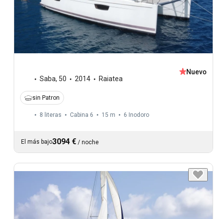
Nuevo
Saba
,
50
2014
Raiatea
sin Patron
8 literas
Cabina 6
15 m
6
Inodoro
3094 €
El más bajo
/
noche