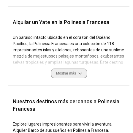
Alquilar un Yate en la Polinesia Francesa
Un paraíso intacto ubicado en el corazón del Océano
Pacífico, la Polinesia Francesa es una colección de 118
impresionantes islas y atolones, rebosantes de una sublime
mezcla de majestuosos paisajes montañosos, exuberantes
selvas tropicales y amplias lagunas turquesas. Este destino
náutico de primer nivel cobra vida con su vibrante vida
Mostrar más
marina, la cultura e historia tradicional polinesia y una
hospitalidad digna de admiración. Alquilar un yate en la
Polinesia Francesa promete una experiencia de navegación
inmersiva repleta de aventura, descubrimiento y relajación.
Nuestros destinos más cercanos a Polinesia
Las islas ofrecen características costeras únicas,
Francesa
convirtiendo a la Polinesia Francesa en un destino de clase
mundial para los navegantes. Navegar en la Polinesia
Explore lugares impresionantes para vivir la aventura
Francesa es un viaje cautivador a través de lagunas
Alquiler Barco de sus sueños en Polinesia Francesa.
vírgenes, bahías impresionantes y playas apartadas. Junto