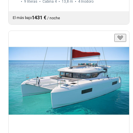
9 literas
Cabina 4
13,8 m
4
Inodoro
1431 €
El más bajo
/
noche