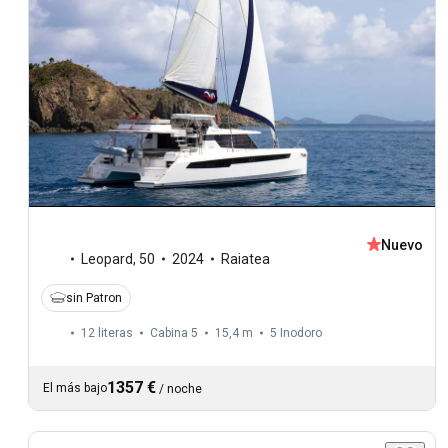
Nuevo
Leopard
,
50
2024
Raiatea
sin Patron
12 literas
Cabina 5
15,4 m
5
Inodoro
1357 €
El más bajo
/
noche