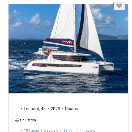
Leopard
,
45
2023
Raiatea
sin Patron
10 literas
Cabina 5
13,7 m
4
Inodoro