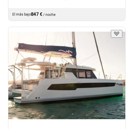
847 €
El más bajo
/
noche