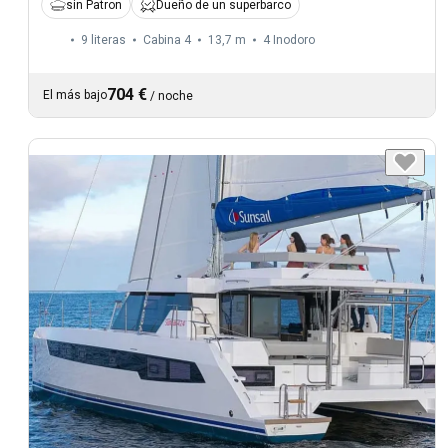
sin Patron
Dueño de un superbarco
9 literas
Cabina 4
13,7 m
4
Inodoro
704 €
El más bajo
/
noche