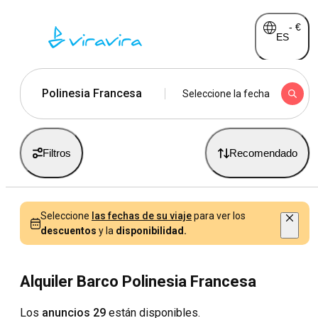
-
€
ES
Polinesia Francesa
Seleccione la fecha
Filtros
Recomendado
Seleccione
las fechas de su viaje
para ver los
descuentos
y la
disponibilidad.
Alquiler Barco Polinesia Francesa
Los
anuncios 29
están disponibles.