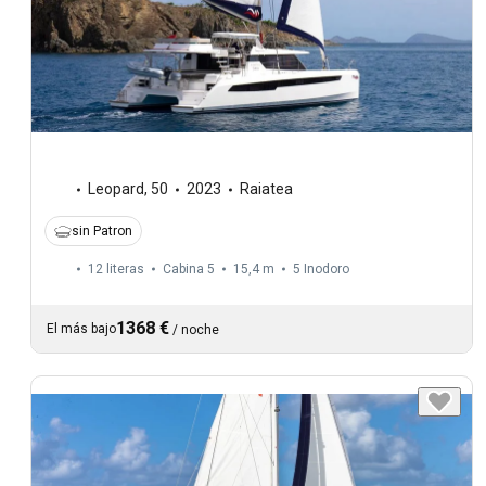
Leopard
,
50
2023
Raiatea
sin Patron
12 literas
Cabina 5
15,4 m
5
Inodoro
1368 €
El más bajo
/
noche