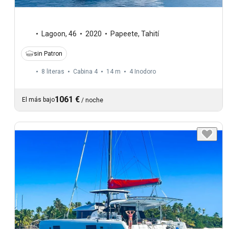
Lagoon
,
46
2020
Papeete, Tahití
sin Patron
8 literas
Cabina 4
14 m
4
Inodoro
1061 €
El más bajo
/
noche