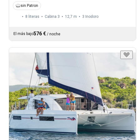
sin Patron
8 literas
Cabina 3
12,7 m
3
Inodoro
576 €
El más bajo
/
noche