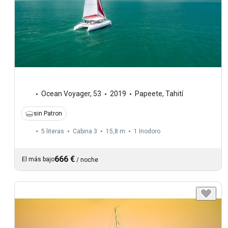
Ocean Voyager
,
53
2019
Papeete, Tahití
sin Patron
5 literas
Cabina 3
15,8 m
1
Inodoro
666 €
El más bajo
/
noche