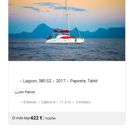
Lagoon
,
380 S2
2017
Papeete, Tahití
sin Patron
8 literas
Cabina 4
11,6 m
2
Inodoro
622 €
El más bajo
/
noche