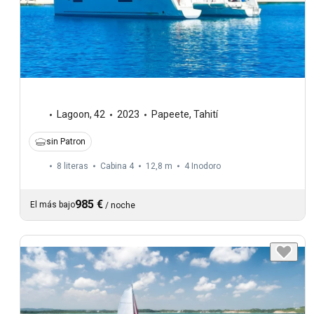
Lagoon
,
42
2023
Papeete, Tahití
sin Patron
8 literas
Cabina 4
12,8 m
4
Inodoro
985 €
El más bajo
/
noche