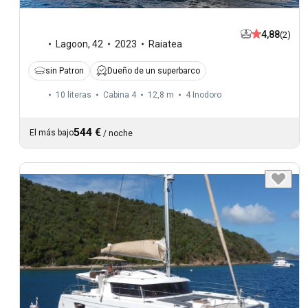
4,88
(2)
Lagoon
,
42
2023
Raiatea
sin Patron
Dueño de un superbarco
10 literas
Cabina 4
12,8 m
4
Inodoro
544 €
El más bajo
/
noche