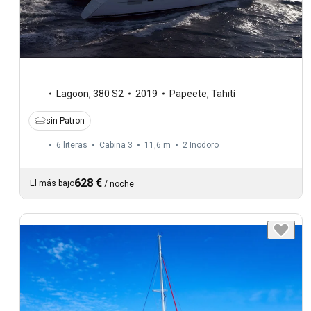
Lagoon
,
380 S2
2019
Papeete, Tahití
sin Patron
6 literas
Cabina 3
11,6 m
2
Inodoro
628 €
El más bajo
/
noche