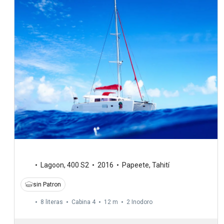
Lagoon
,
400 S2
2016
Papeete, Tahití
sin Patron
8 literas
Cabina 4
12 m
2
Inodoro