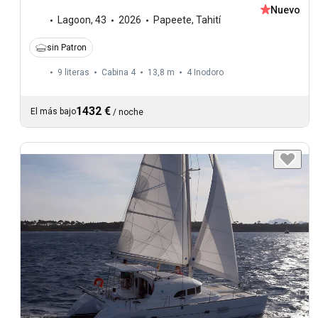
Nuevo
Lagoon
,
43
2026
Papeete, Tahití
sin Patron
9 literas
Cabina 4
13,8 m
4
Inodoro
1432 €
El más bajo
/
noche