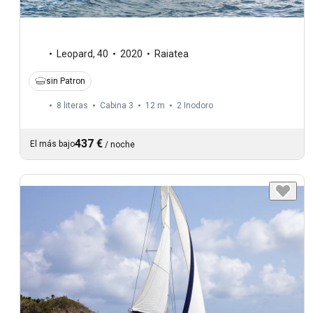
Leopard
,
40
2020
Raiatea
sin Patron
8 literas
Cabina 3
12 m
2
Inodoro
437 €
El más bajo
/
noche