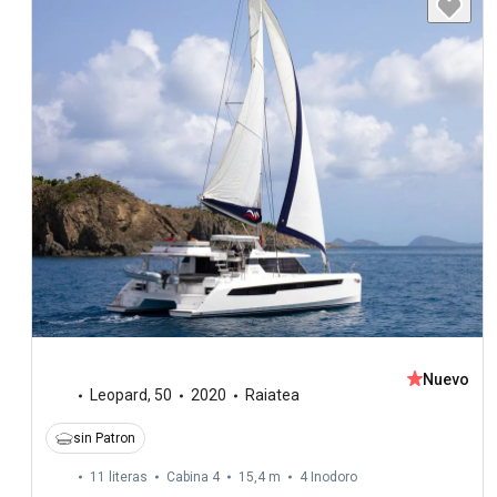
Nuevo
Leopard
,
50
2020
Raiatea
sin Patron
11 literas
Cabina 4
15,4 m
4
Inodoro