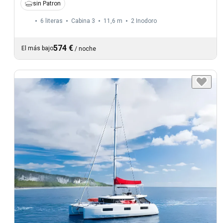
sin Patron
6 literas
Cabina 3
11,6 m
2
Inodoro
574 €
El más bajo
/
noche