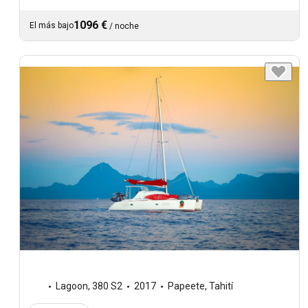
1096 €
El más bajo
/
noche
Lagoon
,
380 S2
2017
Papeete, Tahití