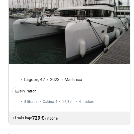
Lagoon
,
42
2023
Martinica
sin Patron
8 literas
Cabina 4
12,8 m
4
Inodoro
729 €
El más bajo
/
noche