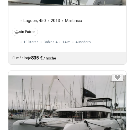
Lagoon
,
450
2013
Martinica
sin Patron
10 literas
Cabina 4
14 m
4
Inodoro
835 €
El más bajo
/
noche