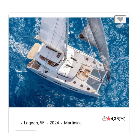
4,38
(79)
Lagoon
,
55
2024
Martinica