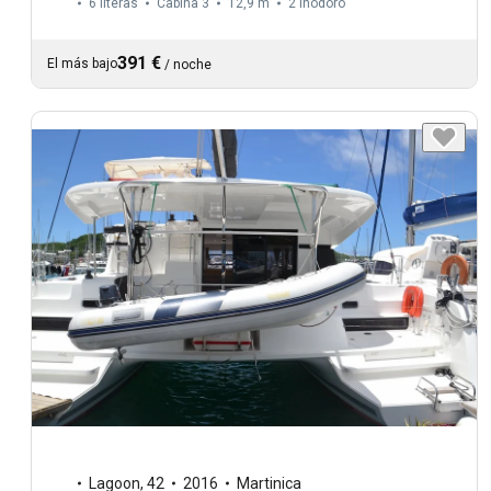
6 literas
Cabina 3
12,9 m
2
Inodoro
391 €
El más bajo
/
noche
Lagoon
,
42
2016
Martinica