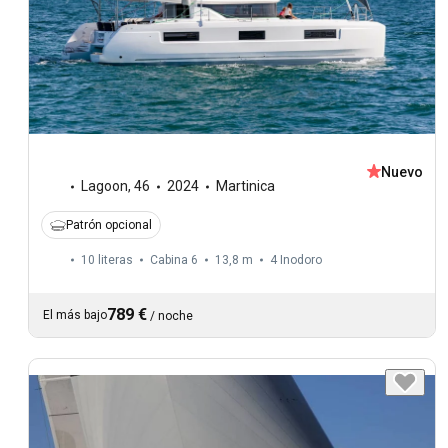
Nuevo
Lagoon
,
46
2024
Martinica
Patrón opcional
10 literas
Cabina 6
13,8 m
4
Inodoro
789 €
El más bajo
/
noche