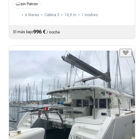
sin Patron
6 literas
Cabina 3
10,9 m
1
Inodoro
996 €
El más bajo
/
noche