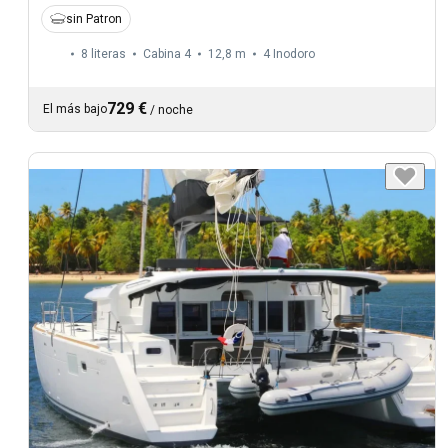
sin Patron
8 literas
Cabina 4
12,8 m
4
Inodoro
729 €
El más bajo
/
noche