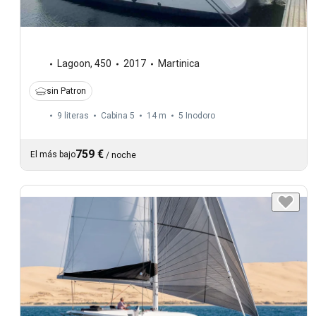
Lagoon
,
450
2017
Martinica
sin Patron
9 literas
Cabina 5
14 m
5
Inodoro
759 €
El más bajo
/
noche