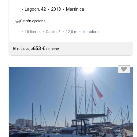
Lagoon
,
42
2018
Martinica
Patrón opcional
10 literas
Cabina 6
12,8 m
4
Inodoro
653 €
El más bajo
/
noche