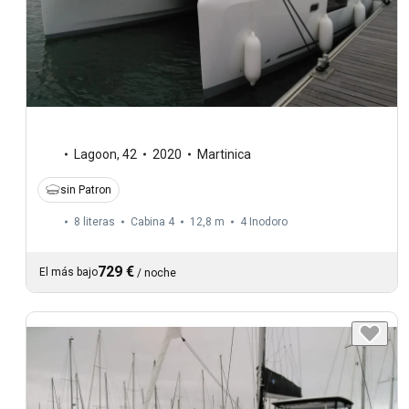
Lagoon
,
42
2020
Martinica
sin Patron
8 literas
Cabina 4
12,8 m
4
Inodoro
729 €
El más bajo
/
noche