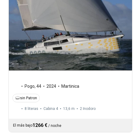
Pogo
,
44
2024
Martinica
sin Patron
8 literas
Cabina 4
13,6 m
2
Inodoro
1266 €
El más bajo
/
noche