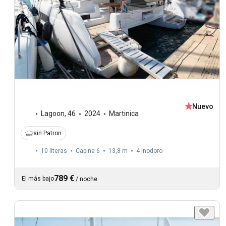
Nuevo
Lagoon
,
46
2024
Martinica
sin Patron
10 literas
Cabina 6
13,8 m
4
Inodoro
789 €
El más bajo
/
noche