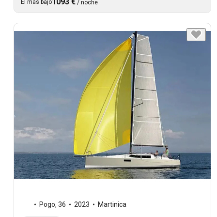
1093 €
El más bajo
/
noche
Pogo
,
36
2023
Martinica