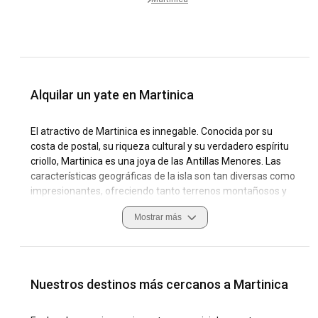
Alquilar un yate en Martinica
El atractivo de Martinica es innegable. Conocida por su
costa de postal, su riqueza cultural y su verdadero espíritu
criollo, Martinica es una joya de las Antillas Menores. Las
características geográficas de la isla son tan diversas como
impresionantes, ofreciendo tanto terrenos montañosos y
exuberantes como hermosas playas. El alquiler de yates en
Mostrar más
Martinica se vuelve aún más atractivo gracias a marinas de
primer nivel, como Le Marin Marina, equipada con
modernas instalaciones y comodidades. Como destino de
navegación, Martinica no tiene rival. El clima tropical,
caracterizado por constantes vientos alisios del noreste,
Nuestros destinos más cercanos a Martinica
proporciona excelentes condiciones para el alquiler de
yates. La costa de sotavento es especialmente perfecta