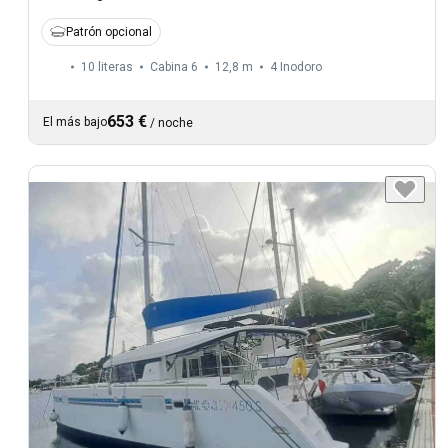
Patrón opcional
10 literas
Cabina 6
12,8 m
4
Inodoro
653 €
El más bajo
/
noche