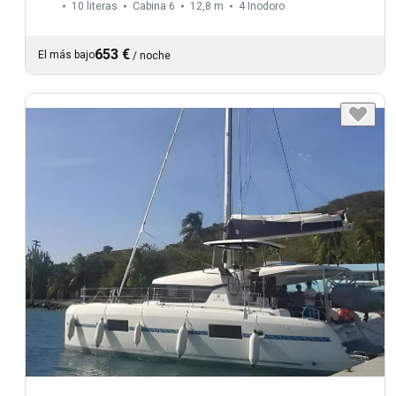
10 literas
Cabina 6
12,8 m
4
Inodoro
653 €
El más bajo
/
noche