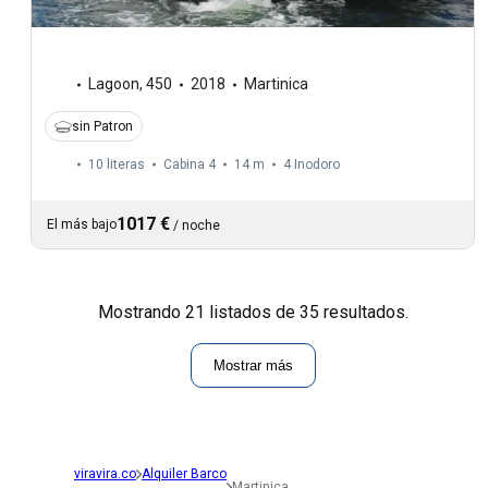
Lagoon
,
450
2018
Martinica
sin Patron
10 literas
Cabina 4
14 m
4
Inodoro
1017 €
El más bajo
/
noche
Mostrando 21 listados de 35 resultados.
Mostrar más
viravira.co
Alquiler Barco
Martinica