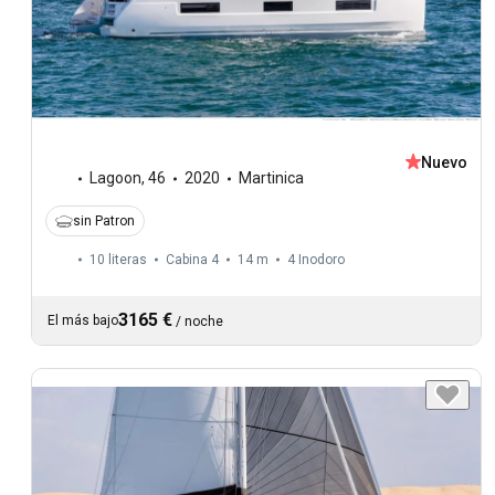
Nuevo
Lagoon
,
46
2020
Martinica
sin Patron
10 literas
Cabina 4
14 m
4
Inodoro
3165 €
El más bajo
/
noche