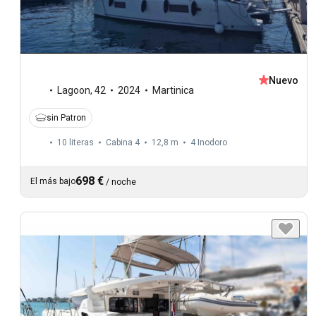
Nuevo
Lagoon
,
42
2024
Martinica
sin Patron
10 literas
Cabina 4
12,8 m
4
Inodoro
698 €
El más bajo
/
noche