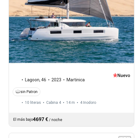
Nuevo
Lagoon
,
46
2023
Martinica
sin Patron
10 literas
Cabina 4
14 m
4
Inodoro
4697 €
El más bajo
/
noche