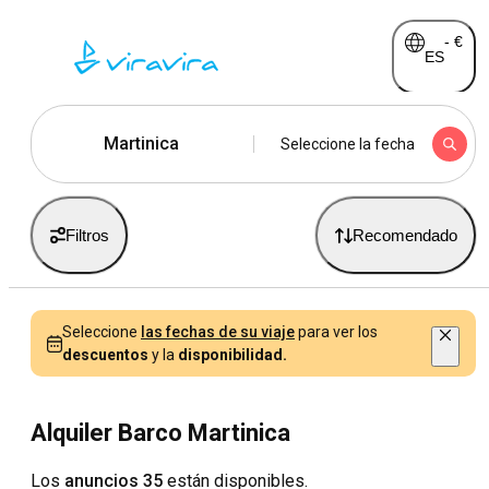
-
€
ES
Martinica
Seleccione la fecha
Filtros
Recomendado
Seleccione
las fechas de su viaje
para ver los
descuentos
y la
disponibilidad.
Alquiler Barco Martinica
Los
anuncios 35
están disponibles.