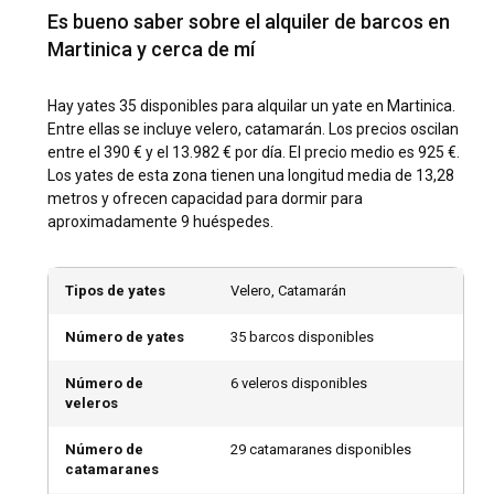
ofreciendo una perspectiva única de la isla.
Es bueno saber sobre el alquiler de barcos en
Martinica y cerca de mí
¿Cuáles son los destinos y rutas populares para
alquilar un yate en Martinica?
Hay yates 35 disponibles para alquilar un yate en Martinica.
Martinica encarna un destino de navegación caribeña ideal,
Entre ellas se incluye velero, catamarán. Los precios oscilan
ofreciendo una gran cantidad de lugares pintorescos. Las
entre el 390 € y el 13.982 € por día. El precio medio es 925 €.
rutas populares para alquilar un yate en Martinica a menudo
Los yates de esta zona tienen una longitud media de 13,28
comienzan desde Le Marin, navegando hacia el sur de
metros y ofrecen capacidad para dormir para
Martinica con paradas en lugares serenos como Anse
aproximadamente 9 huéspedes.
Dufour y el espléndido Cap Chevalier. Otra gran ruta te lleva
hacia el norte a los pintorescos Les Trois Ilets y la playa
poblada de Pointe du Bout. Ya sea que elijas navegar hacia
Tipos de yates
Velero, Catamarán
el sur o hacia el norte, estás seguro de experimentar
algunos de los secretos mejor guardados del Caribe.
Número de yates
35 barcos disponibles
Número de
6 veleros disponibles
¿Cuál es la mejor época para alquilar un yate en
veleros
Martinica?
Número de
29 catamaranes disponibles
La mejor época para alquilar un yate en Martinica es entre
catamaranes
diciembre y abril, cuando la isla disfruta de un clima tropical