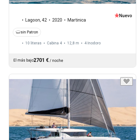
Nuevo
Lagoon
,
42
2020
Martinica
sin Patron
10 literas
Cabina 4
12,8 m
4
Inodoro
2701 €
El más bajo
/
noche