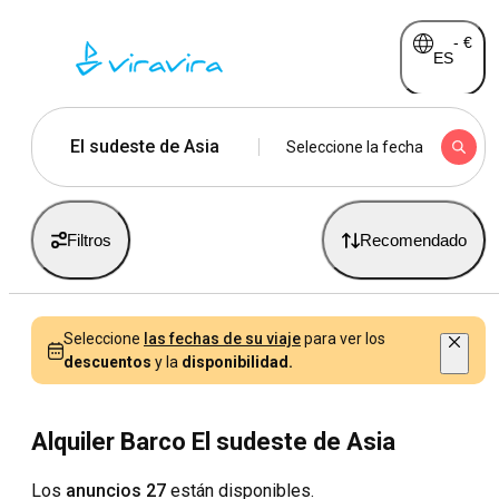
-
€
ES
El sudeste de Asia
Seleccione la fecha
Filtros
Recomendado
Seleccione
las fechas de su viaje
para ver los
descuentos
y la
disponibilidad.
Alquiler Barco El sudeste de Asia
Los
anuncios 27
están disponibles.