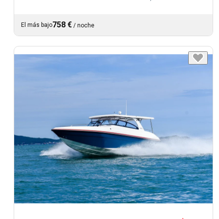
758 €
El más bajo
/
noche