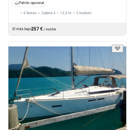
Patrón opcional
6 literas
Cabina 3
12,3 m
2
Inodoro
257 €
El más bajo
/
noche