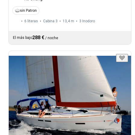
sin Patron
6 literas
Cabina 3
13,4 m
3
Inodoro
288 €
El más bajo
/
noche