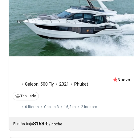
Nuevo
Galeon
,
500 Fly
2021
Phuket
Tripulado
6 literas
Cabina 3
16,2 m
2
Inodoro
8168 €
El más bajo
/
noche