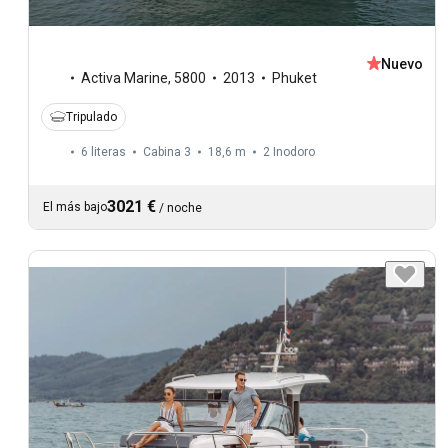
Nuevo
Activa Marine
,
5800
2013
Phuket
Tripulado
6 literas
Cabina 3
18,6 m
2
Inodoro
3021 €
El más bajo
/
noche