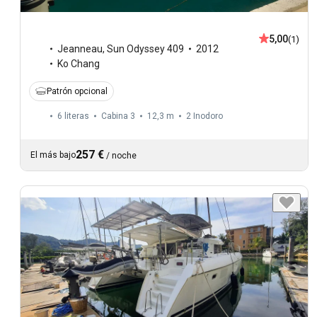
5,00
(1)
Jeanneau
,
Sun Odyssey 409
2012
Ko Chang
Patrón opcional
6 literas
Cabina 3
12,3 m
2
Inodoro
257 €
El más bajo
/
noche