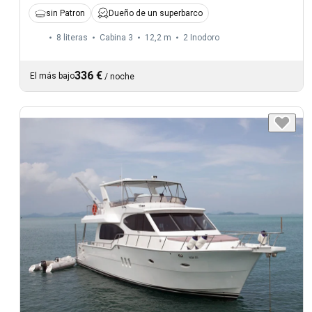
sin Patron
Dueño de un superbarco
8 literas
Cabina 3
12,2 m
2
Inodoro
336 €
El más bajo
/
noche