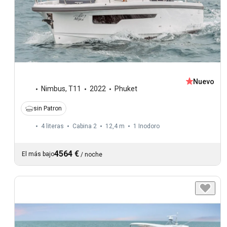
Nuevo
Nimbus
,
T11
2022
Phuket
sin Patron
4 literas
Cabina 2
12,4 m
1
Inodoro
4564 €
El más bajo
/
noche