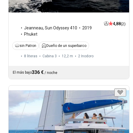
4,88
(2)
Jeanneau
,
Sun Odyssey 410
2019
Phuket
sin Patron
Dueño de un superbarco
8 literas
Cabina 3
12,2 m
2
Inodoro
336 €
El más bajo
/
noche