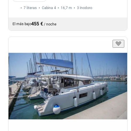
7 literas
Cabina 4
16,7 m
3
Inodoro
455 €
El más bajo
/
noche