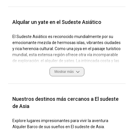
Alquilar un yate en el Sudeste Asiático
El Sudeste Asiático es reconocido mundialmente por su
emocionante mezcla de hermosas islas, vibrantes ciudades
y rica herencia cultural. Como una joya en el paisaje turístico
mundial, esta extensa región ofrece otra vía incomparable
de exploración: el alquiler de yates. La intrincada costa y las
aguas cristalinas proporcionan un escenario exquisito para
Mostrar más
experiencias de navegación que son simplemente
increíbles. Uno tiene la oportunidad de explorar
impresionantes playas, islas tranquilas y marinas
bulliciosas, todo mientras está a bordo de un lujoso yate.
Nuestros destinos más cercanos a El sudeste
Conocido por sus vientos confiables y notable biodiversidad
de Asia
marina, el Sudeste Asiático es posiblemente uno de los
destinos de alquiler de yates más impresionantes del
Explore lugares impresionantes para vivir la aventura
mundo. Ya seas un marinero experto o un novato en el
Alquiler Barco de sus sueños en El sudeste de Asia.
alquiler, los mares tranquilos y las fuertes corrientes hacen