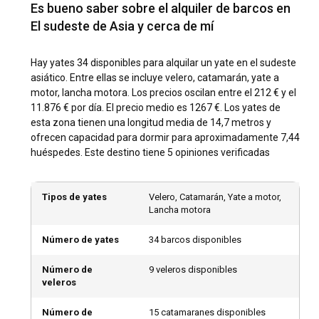
¿Cuál es la mejor época para alquilar un yate en el
Es bueno saber sobre el alquiler de barcos en
Sudeste Asiático?
El sudeste de Asia y cerca de mí
El Sudeste Asiático goza de un clima tropical que lo
convierte en un destino de navegación durante todo el año.
Hay yates 34 disponibles para alquilar un yate en el sudeste
Sin embargo, la temporada seca, entre noviembre y abril,
asiático. Entre ellas se incluye velero, catamarán, yate a
suele considerarse el mejor momento para alquilar un yate
motor, lancha motora. Los precios oscilan entre el 212 € y el
en el Sudeste Asiático. Durante este período, las
11.876 € por día. El precio medio es 1267 €. Los yates de
condiciones del viento son favorables y el mar está en
esta zona tienen una longitud media de 14,7 metros y
calma, proporcionando un entorno de navegación perfecto.
ofrecen capacidad para dormir para aproximadamente 7,44
huéspedes. Este destino tiene 5 opiniones verificadas
¿Cómo son el tiempo y las condiciones de
navegación en el Sudeste Asiático?
Tipos de yates
Velero, Catamarán, Yate a motor,
El Sudeste Asiático disfruta de un clima cálido y tropical
Lancha motora
durante todo el año. La región generalmente experimenta
dos temporadas: la húmeda y la seca. Las condiciones del
Número de yates
34 barcos disponibles
mar suelen ser tranquilas y previsibles, lo que hace que la
navegación sea cómoda. Los vientos varían entre ligeros y
Número de
9 veleros disponibles
veleros
moderados, adecuados para el alquiler de yates. Sin
embargo, pueden ocurrir tormentas tropicales ocasionales,
Número de
15 catamaranes disponibles
principalmente durante la temporada húmeda.