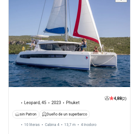
4,88
(2)
Leopard
,
45
2023
Phuket
sin Patron
Dueño de un superbarco
10 literas
Cabina 4
13,7 m
4
Inodoro