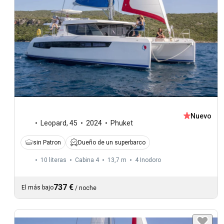
Nuevo
Leopard
,
45
2024
Phuket
sin Patron
Dueño de un superbarco
10 literas
Cabina 4
13,7 m
4
Inodoro
737 €
El más bajo
/
noche