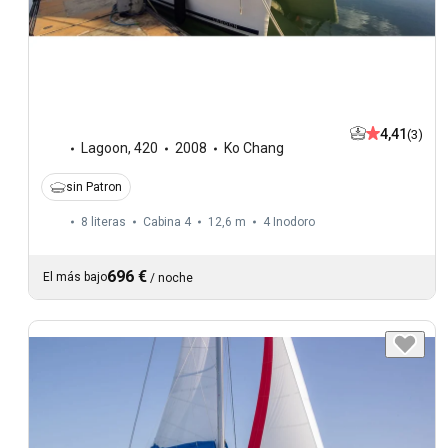
4,41
(3)
Lagoon
,
420
2008
Ko Chang
sin Patron
8 literas
Cabina 4
12,6 m
4
Inodoro
696 €
El más bajo
/
noche