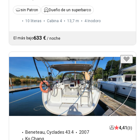
sin Patron
Dueño de un superbarco
10 literas
Cabina 4
13,7 m
4
Inodoro
633 €
El más bajo
/
noche
4,41
(3)
Beneteau
,
Cyclades 43.4
2007
Ko Chang