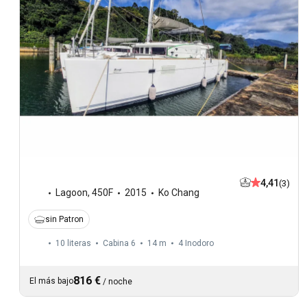
4,41
(3)
Lagoon
,
450F
2015
Ko Chang
sin Patron
10 literas
Cabina 6
14 m
4
Inodoro
816 €
El más bajo
/
noche