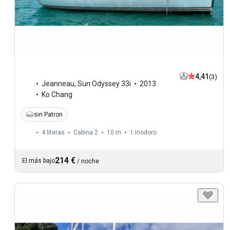
4,41
(3)
Jeanneau
,
Sun Odyssey 33i
2013
Ko Chang
sin Patron
4 literas
Cabina 2
10 m
1
Inodoro
214 €
El más bajo
/
noche