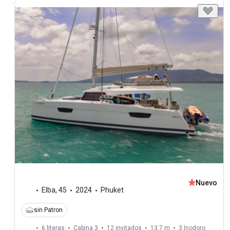
Nuevo
Elba
,
45
2024
Phuket
sin Patron
6 literas
Cabina 3
12 invitados
13,7 m
3
Inodoro