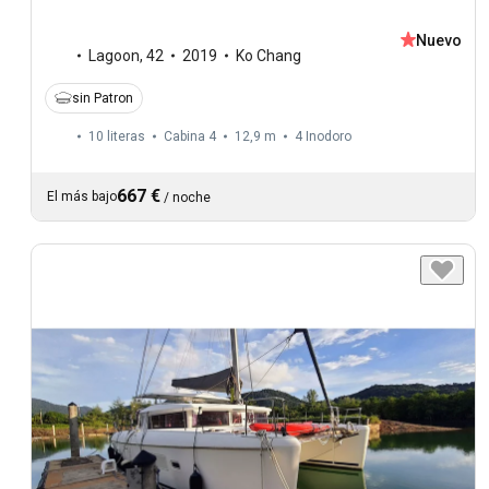
Nuevo
Lagoon
,
42
2019
Ko Chang
sin Patron
10 literas
Cabina 4
12,9 m
4
Inodoro
667 €
El más bajo
/
noche