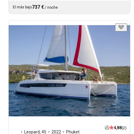
737 €
El más bajo
/
noche
4,88
(2)
Leopard
,
45
2022
Phuket