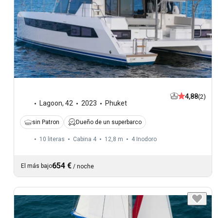
4,88
(2)
Lagoon
,
42
2023
Phuket
sin Patron
Dueño de un superbarco
10 literas
Cabina 4
12,8 m
4
Inodoro
654 €
El más bajo
/
noche