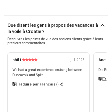
Que disent les gens à propos des vacances à
la voile à Croatie ?
Découvrez les points de vue des anciens clients grâce à leurs
précieux commentaires.
phil t.
Anela T
juil. 2026
We had a great experience cruising between
Die Einw
Dubrovnik and Split.
Tradu
Traduire par Français (FR)