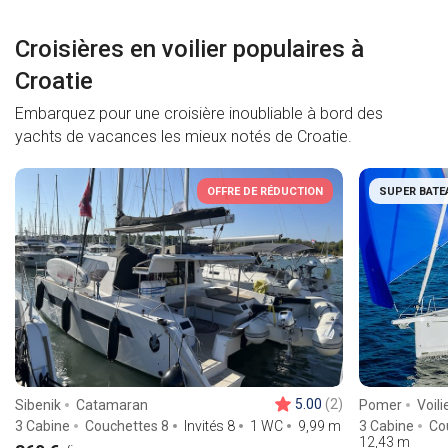
Croisières en voilier populaires à
Croatie
Embarquez pour une croisière inoubliable à bord des
yachts de vacances les mieux notés de Croatie.
OFFRE DE RÉDUCTION
SUPER BATE
5.00
(2)
Sibenik
Catamaran
Pomer
Voili
3 Cabine
Couchettes 8
Invités 8
1 WC
9,99
m
3 Cabine
Co
12,43
m