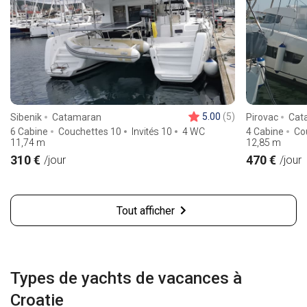
5.00
(5)
Sibenik
Catamaran
Pirovac
Cat
6 Cabine
Couchettes 10
Invités 10
4 WC
4 Cabine
Co
11,74
m
12,85
m
310 €
470 €
/jour
/jour
Tout afficher
Types de yachts de vacances à
Croatie