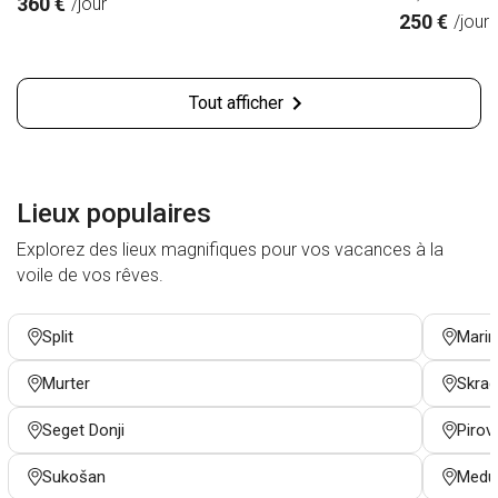
360 €
/jour
250 €
/jour
Tout afficher
Lieux populaires
Explorez des lieux magnifiques pour vos vacances à la
voile de vos rêves.
Split
Marin
Murter
Skrad
Seget Donji
Pirov
Sukošan
Medul