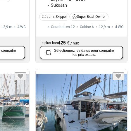
Sukošan
sans Skipper
Super Boat Owner
12,9 m
4
WC
Couchettes 12
Cabine 6
12,9 m
4
WC
425 €
Le plus bas
/
nuit
 connaître
Sélectionnez les dates
pour connaître
les prix exacts.