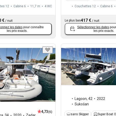
tes 12
Cabine 6
11,7 m
4
WC
Couchettes 12
Cabine 6
0 €
417 €
Le plus bas
/
nuit
/
nuit
ionnez les dates
pour connaître
Sélectionnez les dates
pour
les prix exacts.
les prix exacts.
Lagoon
,
42
2022
Sukošan
4,73
(6)
sans Skipper
Super Boat 
ra
,
34
2020
Zadar