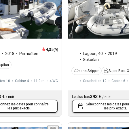
4,35
(9)
0
2018
Primošten
Lagoon
,
40
2019
Sukošan
option
sans Skipper
Super Boat 
tes 10
Cabine 4
11,9 m
4
WC
Couchettes 12
Cabine 6
0 €
393 €
Le plus bas
/
nuit
/
nuit
ionnez les dates
pour connaître
Sélectionnez les dates
pour
les prix exacts.
les prix exacts.