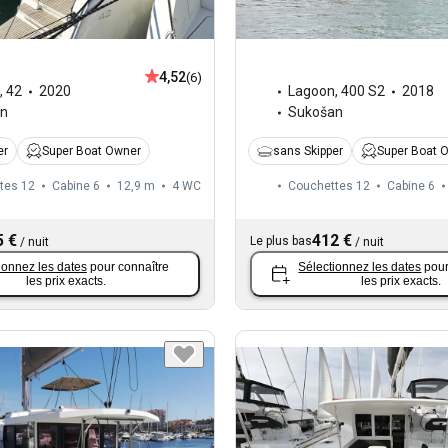
4,52
(6)
,
42
2020
Lagoon
,
400 S2
2018
an
Sukošan
er
Super Boat Owner
sans Skipper
Super Boat 
tes 12
Cabine 6
12,9 m
4
WC
Couchettes 12
Cabine 6
5 €
412 €
Le plus bas
/
nuit
/
nuit
ionnez les dates
pour connaître
Sélectionnez les dates
pour
les prix exacts.
les prix exacts.