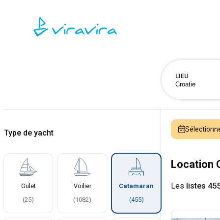
LIEU
Sélectionn
Type de yacht
Location 
Les
listes 45
Gulet
Voilier
Catamaran
(
25
)
(
1082
)
(
455
)