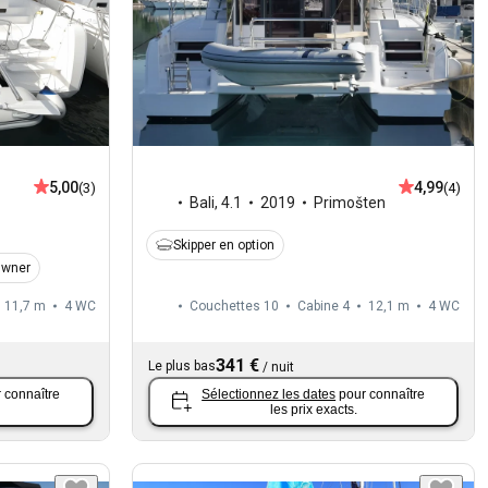
5,00
4,99
(3)
(4)
Bali
,
4.1
2019
Primošten
Skipper en option
Owner
11,7 m
4
WC
Couchettes 10
Cabine 4
12,1 m
4
WC
341 €
Le plus bas
/
nuit
 connaître
Sélectionnez les dates
pour connaître
les prix exacts.