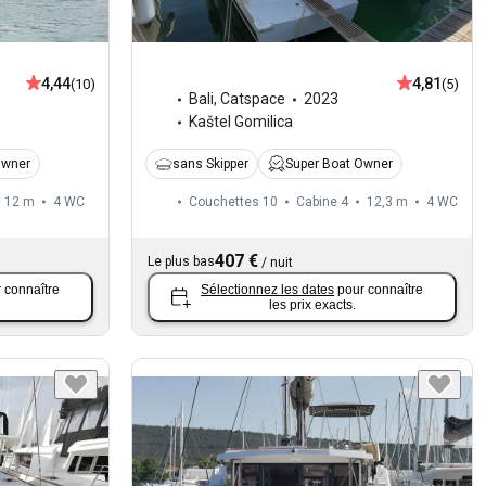
4,44
4,81
(10)
(5)
Bali
,
Catspace
2023
Kaštel Gomilica
Owner
sans Skipper
Super Boat Owner
12 m
4
WC
Couchettes 10
Cabine 4
12,3 m
4
WC
407 €
Le plus bas
/
nuit
 connaître
Sélectionnez les dates
pour connaître
les prix exacts.