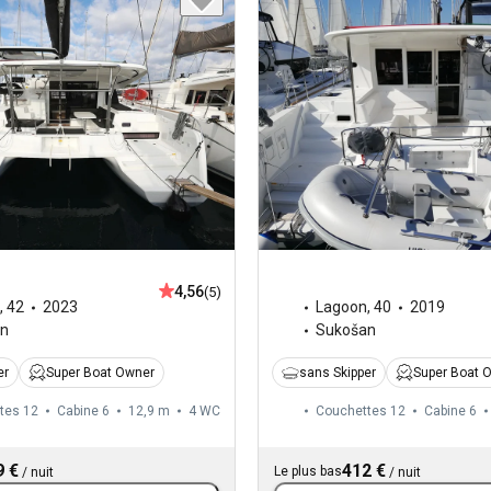
4,56
(5)
,
42
2023
Lagoon
,
40
2019
an
Sukošan
er
Super Boat Owner
sans Skipper
Super Boat 
tes 12
Cabine 6
12,9 m
4
WC
Couchettes 12
Cabine 6
9 €
412 €
Le plus bas
/
nuit
/
nuit