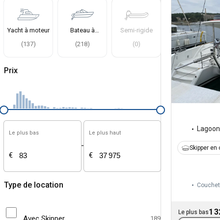
Yacht à moteur
Bateau à
Semi-rigide
moteur
(
137
)
(
218
)
(
0
)
Prix
Lagoon
Le plus bas
Le plus haut
-
Skipper en 
€
€
Type de location
Couchet
1 3
Le plus bas
Avec Skipper
189