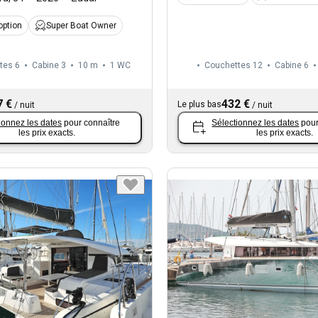
option
Super Boat Owner
tes 6
Cabine 3
10 m
1
WC
Couchettes 12
Cabine 6
7 €
432 €
Le plus bas
/
nuit
/
nuit
ionnez les dates
pour connaître
Sélectionnez les dates
pour
les prix exacts.
les prix exacts.