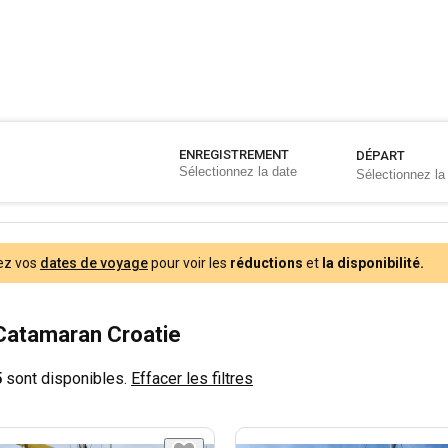
ENREGISTREMENT
DÉPART
ez vos
dates de voyage
pour voir les
réductions
et
la disponibilité.
Catamaran Croatie
5
sont disponibles.
Effacer les filtres