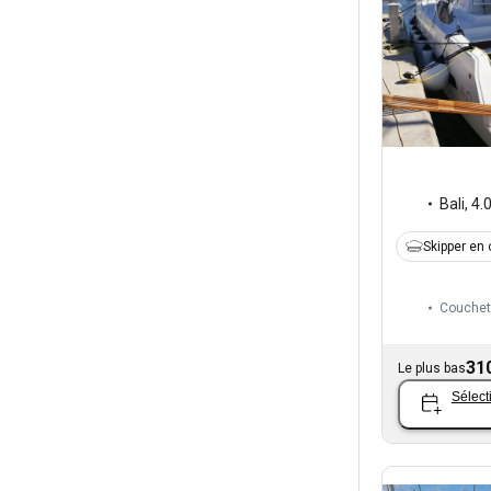
Bali
,
4.
Skipper en 
Couchet
31
Le plus bas
Sélect