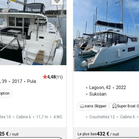
4,48
(11)
,
39
2017
Pula
Lagoon
,
42
2022
option
Sukošan
sans Skipper
Super Boat 
tes 10
Cabine 6
11,7 m
4
WC
Couchettes 12
Cabine 6
25 €
432 €
Le plus bas
/
nuit
/
nuit