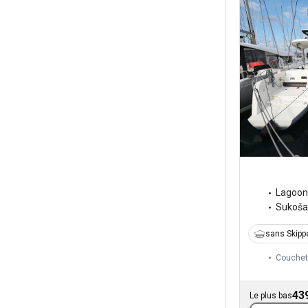
Lagoon
Sukoš
sans Skipp
Couchet
43
Le plus bas