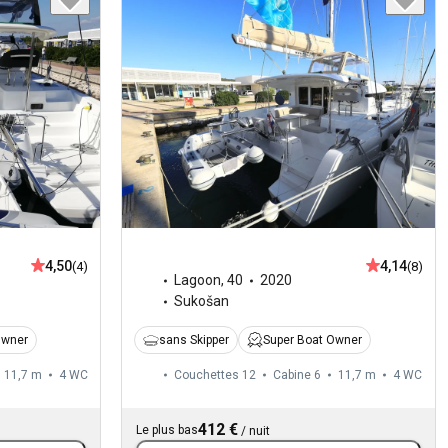
4,50
4,14
(4)
(8)
Lagoon
,
40
2020
Sukošan
Owner
sans Skipper
Super Boat Owner
11,7 m
4
WC
Couchettes 12
Cabine 6
11,7 m
4
WC
412 €
Le plus bas
/
nuit