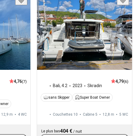
4,76
4,79
(7)
(6)
Bali
,
4.2
2023
Skradin
sans Skipper
Super Boat Owner
Owner
12,9 m
4
WC
Couchettes 10
Cabine 5
12,8 m
5
WC
404 €
Le plus bas
/
nuit