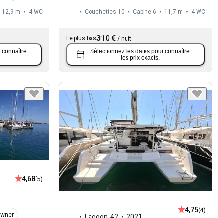
12,9 m
4
WC
Couchettes 10
Cabine 6
11,7 m
4
WC
310 €
Le plus bas
/
nuit
 connaître
Sélectionnez les dates
pour connaître
les prix exacts.
4,68
(5)
4,75
(4)
Owner
Lagoon
,
42
2021