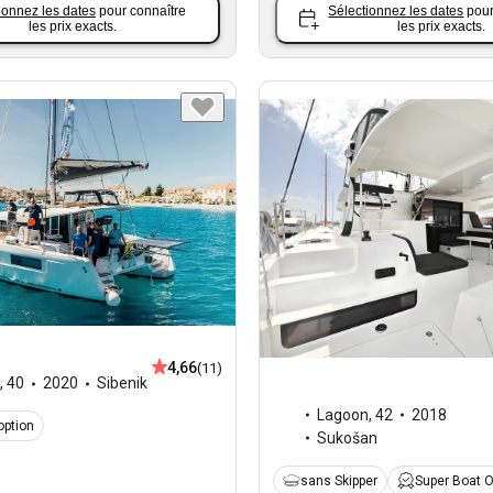
ionnez les dates
pour connaître
Sélectionnez les dates
pour
les prix exacts.
les prix exacts.
4,66
(11)
,
40
2020
Sibenik
Lagoon
,
42
2018
option
Sukošan
sans Skipper
Super Boat 