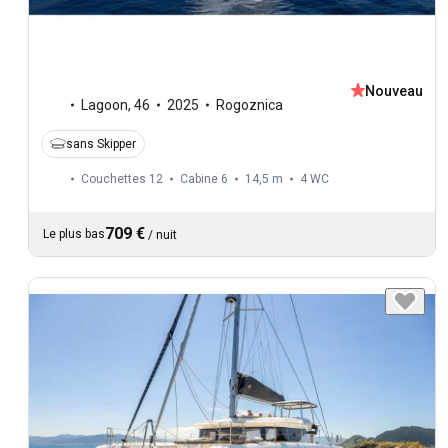
Nouveau
Lagoon
,
46
2025
Rogoznica
sans Skipper
Couchettes 12
Cabine 6
14,5 m
4
WC
709 €
Le plus bas
/
nuit