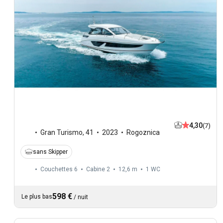
4,30
(7)
Gran Turismo
,
41
2023
Rogoznica
sans Skipper
Couchettes 6
Cabine 2
12,6 m
1
WC
598 €
Le plus bas
/
nuit