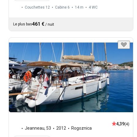
Couchettes 12
Cabine 6
14 m
4
WC
461 €
Le plus bas
/
nuit
4,39
(4)
Jeanneau
,
53
2012
Rogoznica