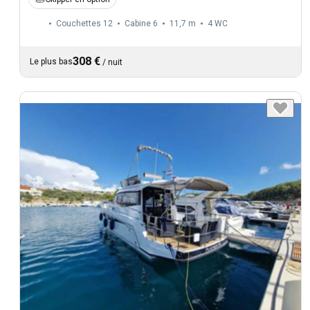
Couchettes 12
Cabine 6
11,7 m
4
WC
308 €
Le plus bas
/
nuit