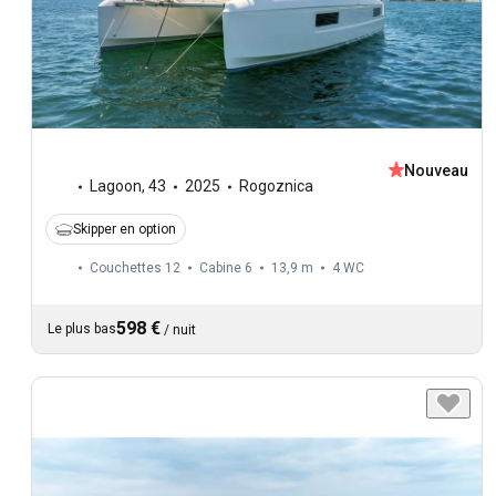
Nouveau
Lagoon
,
43
2025
Rogoznica
Skipper en option
Couchettes 12
Cabine 6
13,9 m
4
WC
598 €
Le plus bas
/
nuit