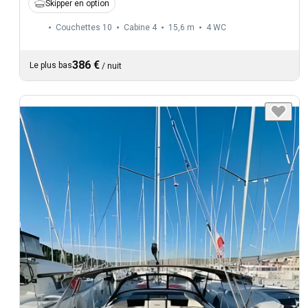
Skipper en option
Couchettes 10
Cabine 4
15,6 m
4
WC
386 €
Le plus bas
/
nuit