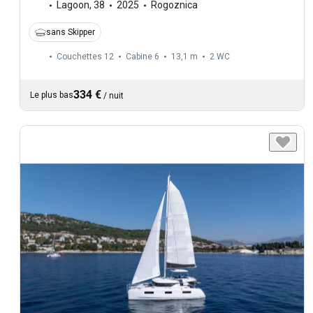
Lagoon
,
38
2025
Rogoznica
sans Skipper
Couchettes 12
Cabine 6
13,1 m
2
WC
334 €
Le plus bas
/
nuit