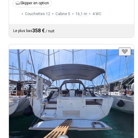
Skipper en option
Couchettes 12
Cabine 5
16,1 m
4
WC
358 €
Le plus bas
/
nuit