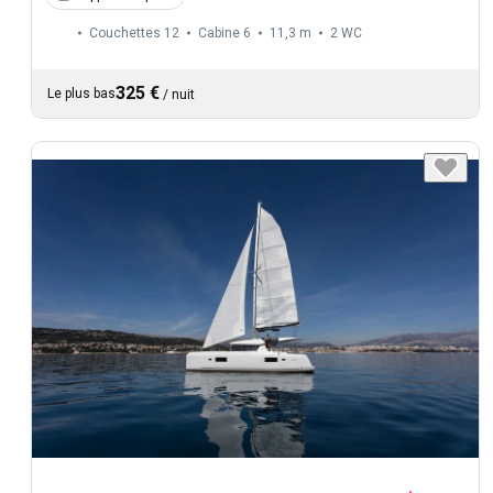
Couchettes 12
Cabine 6
11,3 m
2
WC
325 €
Le plus bas
/
nuit