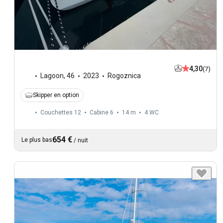
4,30
(7)
Lagoon
,
46
2023
Rogoznica
Skipper en option
Couchettes 12
Cabine 6
14 m
4
WC
654 €
Le plus bas
/
nuit