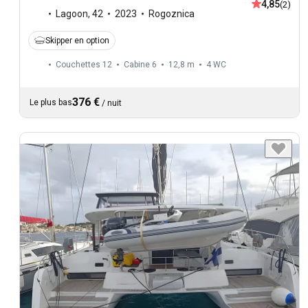
4,85
(2)
Lagoon
,
42
2023
Rogoznica
Skipper en option
Couchettes 12
Cabine 6
12,8 m
4
WC
376 €
Le plus bas
/
nuit