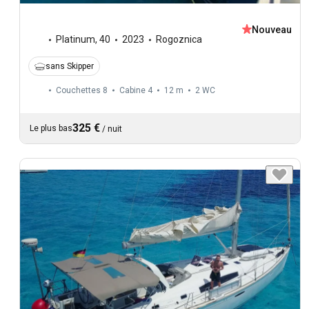
Nouveau
Platinum
,
40
2023
Rogoznica
sans Skipper
Couchettes 8
Cabine 4
12 m
2
WC
325 €
Le plus bas
/
nuit