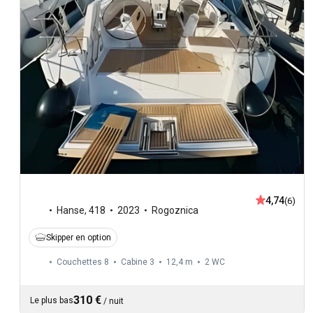
4,74
(6)
Hanse
,
418
2023
Rogoznica
Skipper en option
Couchettes 8
Cabine 3
12,4 m
2
WC
310 €
Le plus bas
/
nuit