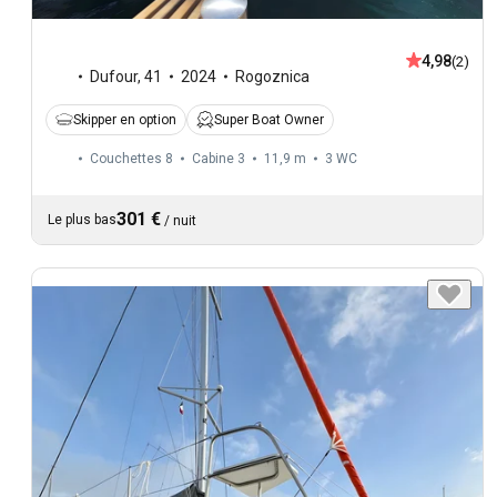
4,98
(2)
Dufour
,
41
2024
Rogoznica
Skipper en option
Super Boat Owner
Couchettes 8
Cabine 3
11,9 m
3
WC
301 €
Le plus bas
/
nuit