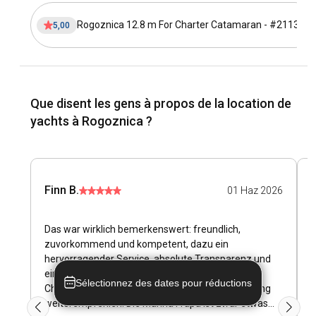
Rogoznica 12.8 m For Charter Catamaran - #21138
5,00
Que disent les gens à propos de la location de
yachts à Rogoznica ?
Finn B.
F
01 Haz 2026
Das war wirklich bemerkenswert: freundlich,
R
zuvorkommend und kompetent, dazu ein
h
hervorragender Service, absolute Transparenz und
ein fairer Umgang durchweg. Das
Sélectionnez des dates pour réductions
Charterunternehmen kann ich ohne Einschränkung
weiterempfehlen. Die Marina Frapa ist zwar etwas