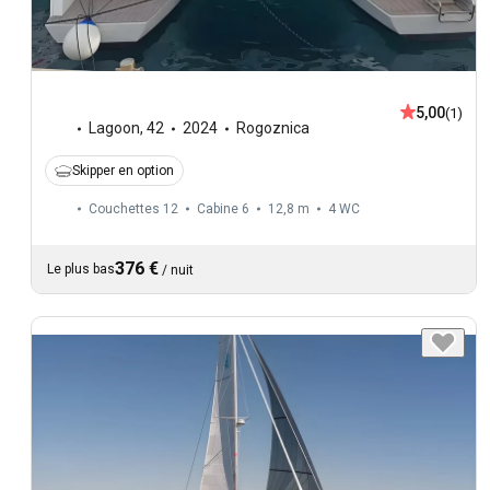
5,00
(1)
Lagoon
,
42
2024
Rogoznica
Skipper en option
Couchettes 12
Cabine 6
12,8 m
4
WC
376 €
Le plus bas
/
nuit