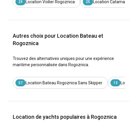
Location Voilier Rogoznica
Location Catamaran
29
25
Autres choix pour Location Bateau et
Rogoznica
Trouvez des alternatives uniques pour une expérience
maritime personnalisée dans Rogoznica.
Location Bateau Rogoznica Sans Skipper
Locati
57
13
Location de yachts populaires à Rogoznica