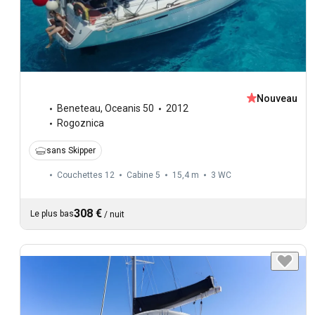
Nouveau
Beneteau
,
Oceanis 50
2012
Rogoznica
sans Skipper
Couchettes 12
Cabine 5
15,4 m
3
WC
308 €
Le plus bas
/
nuit