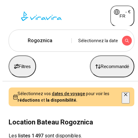
-
€
FR
Rogoznica
Sélectionnez la date
Filtres
Recommandé
Sélectionnez vos
dates de voyage
pour voir les
réductions
et
la disponibilité.
Location Bateau Rogoznica
Les
listes 1 497
sont disponibles.