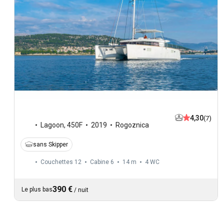
4,30
(7)
Lagoon
,
450F
2019
Rogoznica
sans Skipper
Couchettes 12
Cabine 6
14 m
4
WC
390 €
Le plus bas
/
nuit