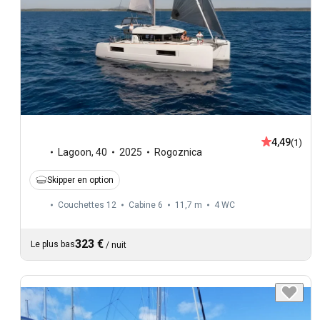
4,49
(1)
Lagoon
,
40
2025
Rogoznica
Skipper en option
Couchettes 12
Cabine 6
11,7 m
4
WC
323 €
Le plus bas
/
nuit