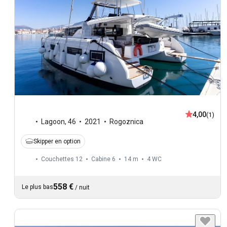
4,00
(1)
Lagoon
,
46
2021
Rogoznica
Skipper en option
Couchettes 12
Cabine 6
14 m
4
WC
558 €
Le plus bas
/
nuit