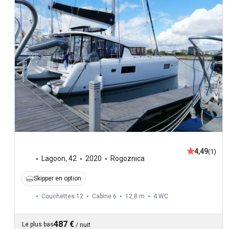
4,49
(1)
Lagoon
,
42
2020
Rogoznica
Skipper en option
Couchettes 12
Cabine 6
12,8 m
4
WC
487 €
Le plus bas
/
nuit