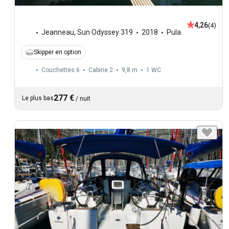
4,26
(4)
Jeanneau
,
Sun Odyssey 319
2018
Pula
Skipper en option
Couchettes 6
Cabine 2
9,8 m
1
WC
277 €
Le plus bas
/
nuit