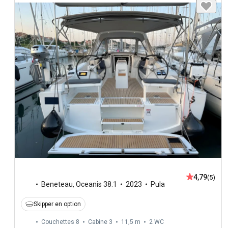
4,79
(5)
Beneteau
,
Oceanis 38.1
2023
Pula
Skipper en option
Couchettes 8
Cabine 3
11,5 m
2
WC