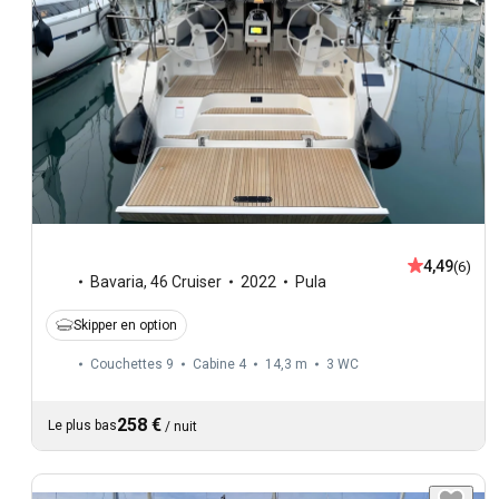
4,49
(6)
Bavaria
,
46 Cruiser
2022
Pula
Skipper en option
Couchettes 9
Cabine 4
14,3 m
3
WC
258 €
Le plus bas
/
nuit