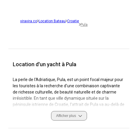
viravira.co
Location Bateau
Croatie
Pula
Location d'un yacht à Pula
La perle de l'Adriatique, Pula, est un point focal majeur pour
les touristes à la recherche d'une combinaison captivante
de richesse culturelle, de beauté naturelle et de charme
irrésistible. En tant que ville dynamique située sur la
péninsule istrienne de Croatie, l'attrait de Pula va au-delà de
son magnifique littoral, offrant des trésors historiques et de
Afficher plus
sublimes délices gastronomiques.
Partir en mer dans les eaux immaculées de Pula permet