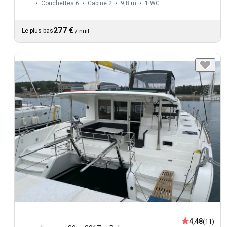
Couchettes 6
Cabine 2
9,8 m
1
WC
277 €
Le plus bas
/
nuit
4,48
(11)