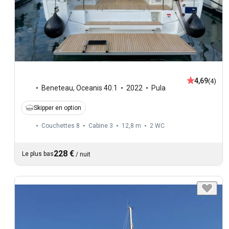
4,69
(4)
Beneteau
,
Oceanis 40.1
2022
Pula
Skipper en option
Couchettes 8
Cabine 3
12,8 m
2
WC
228 €
Le plus bas
/
nuit