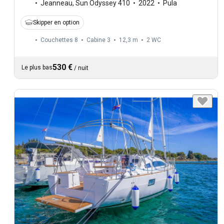
Jeanneau
,
Sun Odyssey 410
2022
Pula
Skipper en option
Couchettes 8
Cabine 3
12,3 m
2
WC
530 €
Le plus bas
/
nuit