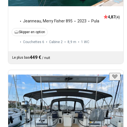
4,87
(4)
Jeanneau
,
Merry Fisher 895
2023
Pula
Skipper en option
Couchettes 6
Cabine 2
8,9 m
1
WC
449 €
Le plus bas
/
nuit