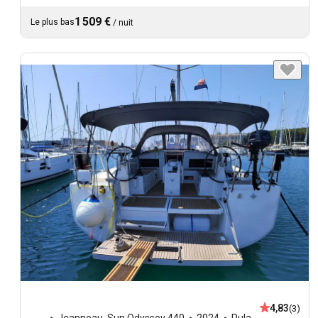
1 509 €
Le plus bas
/
nuit
4,83
(3)
Jeanneau
,
Sun Odyssey 440
2024
Pula