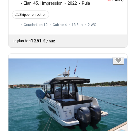
Elan
,
45.1 Impression
2022
Pula
Skipper en option
Couchettes 10
Cabine 4
13,8 m
2
WC
1 251 €
Le plus bas
/
nuit