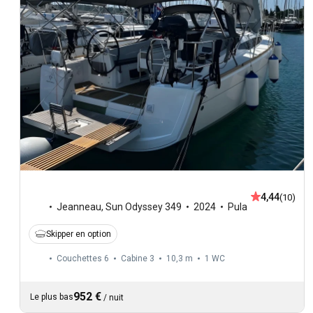
4,44
(10)
Jeanneau
,
Sun Odyssey 349
2024
Pula
Skipper en option
Couchettes 6
Cabine 3
10,3 m
1
WC
952 €
Le plus bas
/
nuit