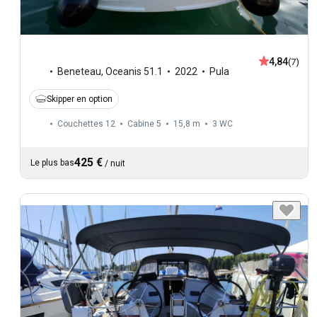
4,84
(7)
Beneteau
,
Oceanis 51.1
2022
Pula
Skipper en option
Couchettes 12
Cabine 5
15,8 m
3
WC
425 €
Le plus bas
/
nuit