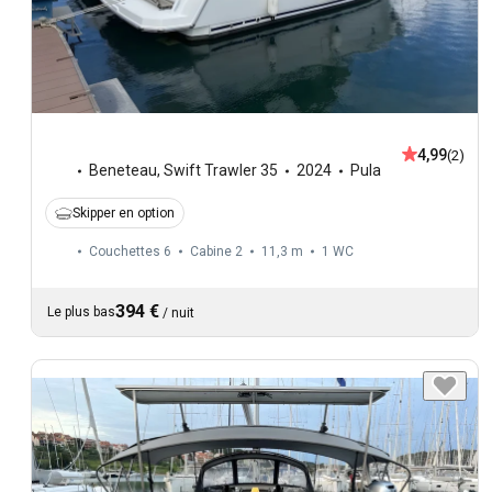
4,99
(2)
Beneteau
,
Swift Trawler 35
2024
Pula
Skipper en option
Couchettes 6
Cabine 2
11,3 m
1
WC
394 €
Le plus bas
/
nuit