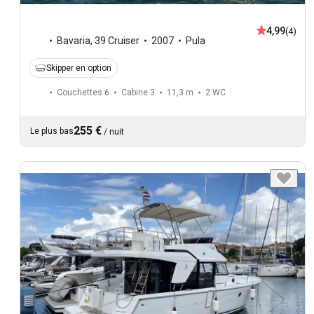
4,99
(4)
Bavaria
,
39 Cruiser
2007
Pula
Skipper en option
Couchettes 6
Cabine 3
11,3 m
2
WC
255 €
Le plus bas
/
nuit