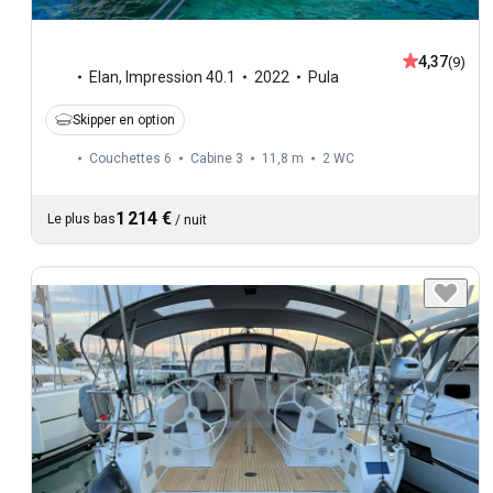
4,37
(9)
Elan
,
Impression 40.1
2022
Pula
Skipper en option
Couchettes 6
Cabine 3
11,8 m
2
WC
1 214 €
Le plus bas
/
nuit