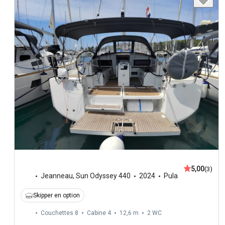
5,00
(3)
Jeanneau
,
Sun Odyssey 440
2024
Pula
Skipper en option
Couchettes 8
Cabine 4
12,6 m
2
WC