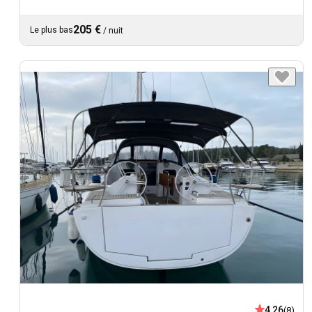
205 €
Le plus bas
/
nuit
4,26
(8)