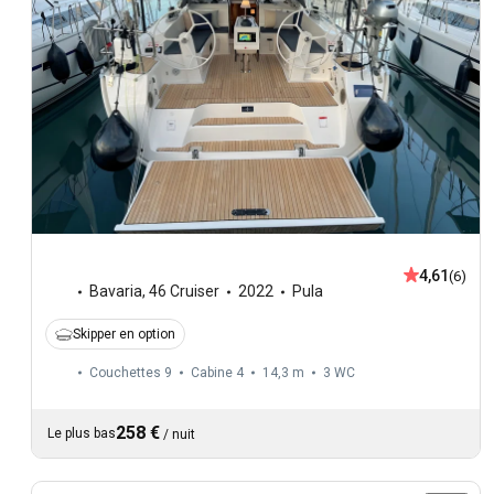
4,61
(6)
Bavaria
,
46 Cruiser
2022
Pula
Skipper en option
Couchettes 9
Cabine 4
14,3 m
3
WC
258 €
Le plus bas
/
nuit