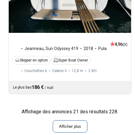
4,96
(3)
Jeanneau
,
Sun Odyssey 419
2018
Pula
Skipper en option
Super Boat Owner
Couchettes 6
Cabine 3
12,8 m
2
WC
186 €
Le plus bas
/
nuit
Affichage des annonces 21 des résultats 228.
Afficher plus