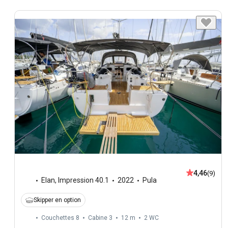
4,46
(9)
Elan
,
Impression 40.1
2022
Pula
Skipper en option
Couchettes 8
Cabine 3
12 m
2
WC