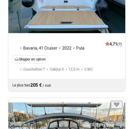
4,71
(7)
Bavaria
,
41 Cruiser
2022
Pula
Skipper en option
Couchettes 7
Cabine 3
12,5 m
2
WC
205 €
Le plus bas
/
nuit