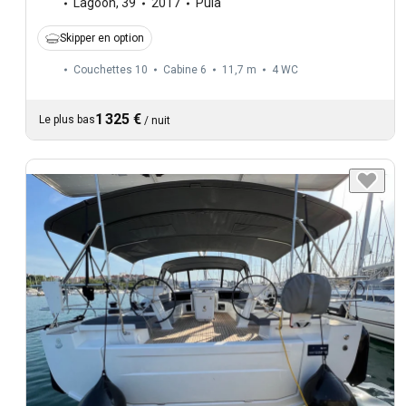
Lagoon
,
39
2017
Pula
Skipper en option
Couchettes 10
Cabine 6
11,7 m
4
WC
1 325 €
Le plus bas
/
nuit