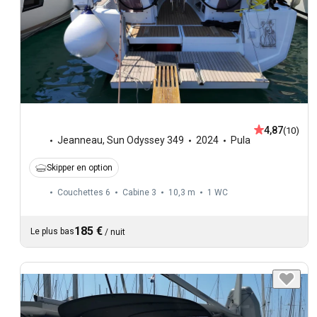
4,87
(10)
Jeanneau
,
Sun Odyssey 349
2024
Pula
Skipper en option
Couchettes 6
Cabine 3
10,3 m
1
WC
185 €
Le plus bas
/
nuit