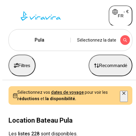
-
€
FR
Pula
Sélectionnez la date
Filtres
Recommandé
Sélectionnez vos
dates de voyage
pour voir les
réductions
et
la disponibilité.
Location Bateau Pula
Les
listes 228
sont disponibles.