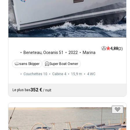
4,88
(2)
Beneteau
,
Oceanis 51
2022
Marina
sans Skipper
Super Boat Owner
Couchettes 10
Cabine 4
15,9 m
4
WC
352 €
Le plus bas
/
nuit