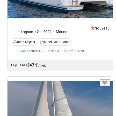
Nouveau
Lagoon
,
42
2024
Marina
sans Skipper
Super Boat Owner
Couchettes 10
Cabine 4
12,8 m
4
WC
347 €
Le plus bas
/
nuit