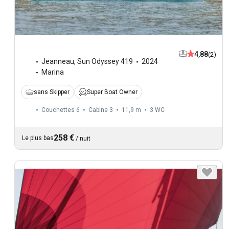
4,88
(2)
Jeanneau
,
Sun Odyssey 419
2024
Marina
sans Skipper
Super Boat Owner
Couchettes 6
Cabine 3
11,9 m
3
WC
258 €
Le plus bas
/
nuit