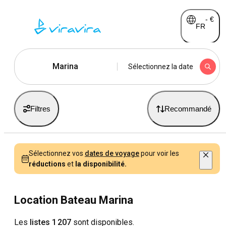
-
€
FR
Marina
Sélectionnez la date
Filtres
Recommandé
Sélectionnez vos
dates de voyage
pour voir les
réductions
et
la disponibilité.
Location Bateau Marina
Les
listes 1 207
sont disponibles.