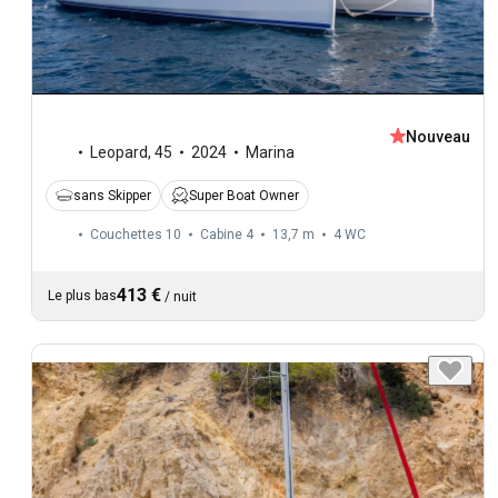
Nouveau
Leopard
,
45
2024
Marina
sans Skipper
Super Boat Owner
Couchettes 10
Cabine 4
13,7 m
4
WC
413 €
Le plus bas
/
nuit