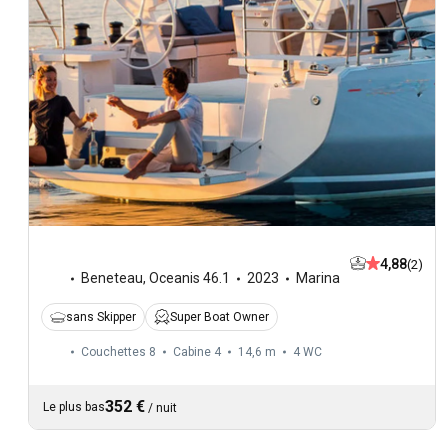
4,88
(2)
Beneteau
,
Oceanis 46.1
2023
Marina
sans Skipper
Super Boat Owner
Couchettes 8
Cabine 4
14,6 m
4
WC
352 €
Le plus bas
/
nuit