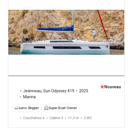
Nouveau
Jeanneau
,
Sun Odyssey 419
2025
Marina
sans Skipper
Super Boat Owner
Couchettes 6
Cabine 3
11,9 m
3
WC