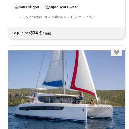
sans Skipper
Super Boat Owner
Couchettes 10
Cabine 4
13,7 m
4
WC
374 €
Le plus bas
/
nuit