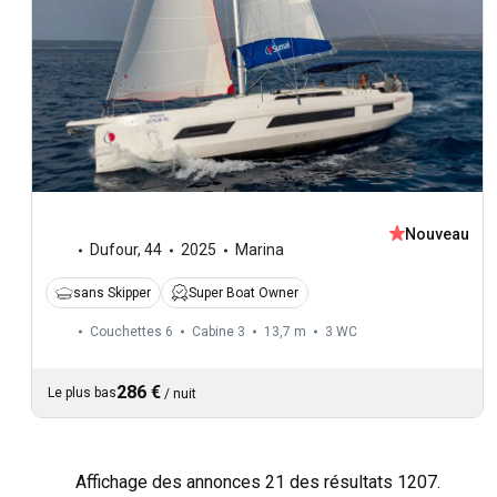
Nouveau
Dufour
,
44
2025
Marina
sans Skipper
Super Boat Owner
Couchettes 6
Cabine 3
13,7 m
3
WC
286 €
Le plus bas
/
nuit
Affichage des annonces 21 des résultats 1207.