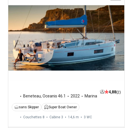
4,88
(2)
Beneteau
,
Oceanis 46.1
2022
Marina
sans Skipper
Super Boat Owner
Couchettes 8
Cabine 3
14,6 m
3
WC