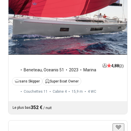
4,88
(2)
Beneteau
,
Oceanis 51
2023
Marina
sans Skipper
Super Boat Owner
Couchettes 11
Cabine 4
15,9 m
4
WC
352 €
Le plus bas
/
nuit