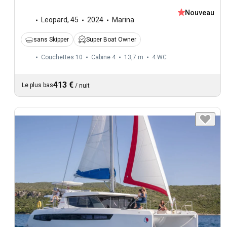
Nouveau
Leopard
,
45
2024
Marina
sans Skipper
Super Boat Owner
Couchettes 10
Cabine 4
13,7 m
4
WC
413 €
Le plus bas
/
nuit