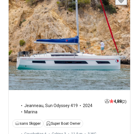
4,88
(2)
Jeanneau
,
Sun Odyssey 419
2024
Marina
sans Skipper
Super Boat Owner
Couchettes 6
Cabine 3
11,9 m
3
WC