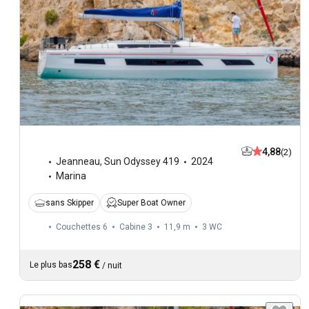
4,88
(2)
Jeanneau
,
Sun Odyssey 419
2024
Marina
sans Skipper
Super Boat Owner
Couchettes 6
Cabine 3
11,9 m
3
WC
258 €
Le plus bas
/
nuit