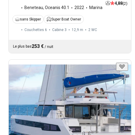
4,88
(2)
Beneteau
,
Oceanis 40.1
2022
Marina
sans Skipper
Super Boat Owner
Couchettes 6
Cabine 3
12,9 m
2
WC
253 €
Le plus bas
/
nuit