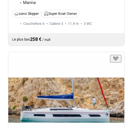
Marina
sans Skipper
Super Boat Owner
Couchettes 6
Cabine 3
11,9 m
3
WC
258 €
Le plus bas
/
nuit