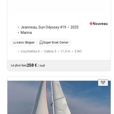
Nouveau
Jeanneau
,
Sun Odyssey 419
2025
Marina
sans Skipper
Super Boat Owner
Couchettes 6
Cabine 3
11,9 m
3
WC
258 €
Le plus bas
/
nuit