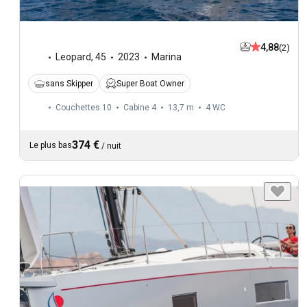
4,88
(2)
Leopard
,
45
2023
Marina
sans Skipper
Super Boat Owner
Couchettes 10
Cabine 4
13,7 m
4
WC
374 €
Le plus bas
/
nuit