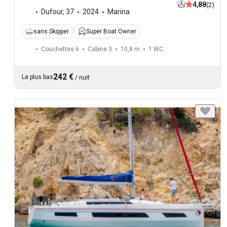
4,88
(2)
Dufour
,
37
2024
Marina
sans Skipper
Super Boat Owner
Couchettes 6
Cabine 3
10,8 m
1
WC
242 €
Le plus bas
/
nuit