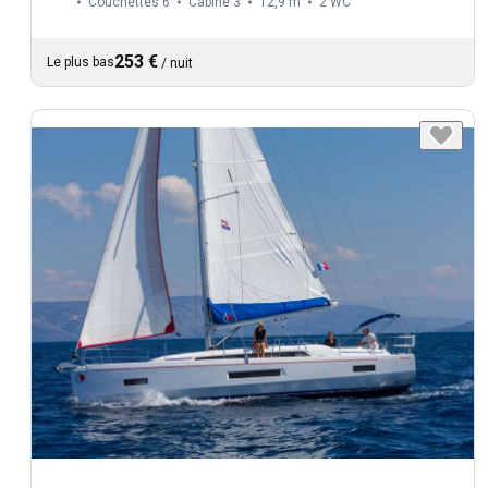
Couchettes 6
Cabine 3
12,9 m
2
WC
253 €
Le plus bas
/
nuit