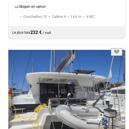
Skipper en option
Couchettes 10
Cabine 4
14,6 m
4
WC
232 €
Le plus bas
/
nuit