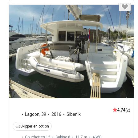
4,74
(2)
Lagoon
,
39
2016
Sibenik
Skipper en option
Couchettes 12
Cabine 6
11,7 m
4
WC