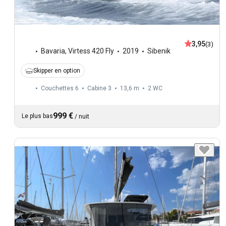
3,95
(3)
Bavaria
,
Virtess 420 Fly
2019
Sibenik
Skipper en option
Couchettes 6
Cabine 3
13,6 m
2
WC
999 €
Le plus bas
/
nuit