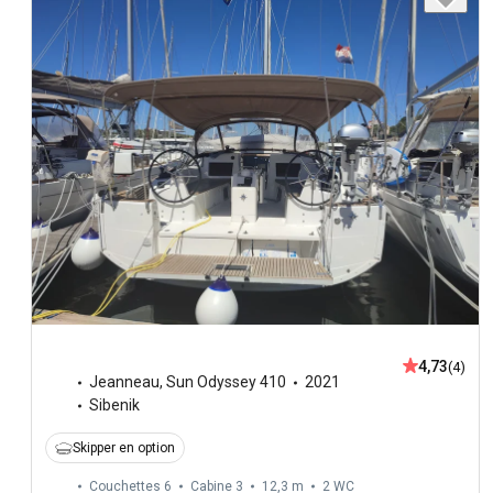
4,73
(4)
Jeanneau
,
Sun Odyssey 410
2021
Sibenik
Skipper en option
Couchettes 6
Cabine 3
12,3 m
2
WC