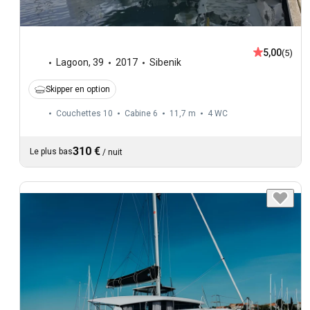
5,00
(5)
Lagoon
,
39
2017
Sibenik
Skipper en option
Couchettes 10
Cabine 6
11,7 m
4
WC
310 €
Le plus bas
/
nuit