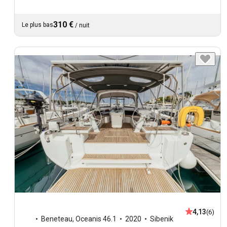
310 €
Le plus bas
/
nuit
4,13
(6)
Beneteau
,
Oceanis 46.1
2020
Sibenik