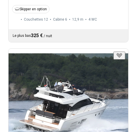
Skipper en option
Couchettes 12
Cabine 6
12,9 m
4
WC
325 €
Le plus bas
/
nuit