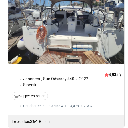
4,83
(3)
Jeanneau
,
Sun Odyssey 440
2022
Sibenik
Skipper en option
Couchettes 8
Cabine 4
13,4 m
2
WC
364 €
Le plus bas
/
nuit