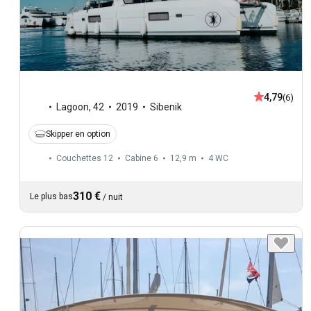
4,79
(6)
Lagoon
,
42
2019
Sibenik
Skipper en option
Couchettes 12
Cabine 6
12,9 m
4
WC
310 €
Le plus bas
/
nuit