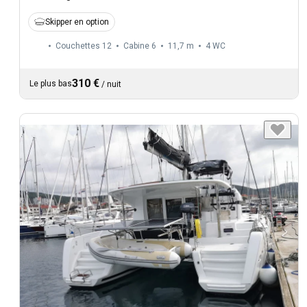
Skipper en option
Couchettes 12
Cabine 6
11,7 m
4
WC
310 €
Le plus bas
/
nuit