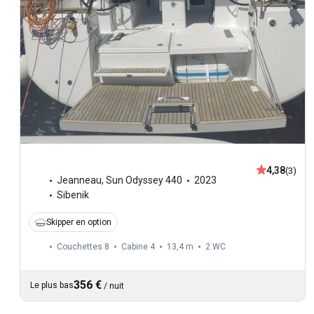
4,38
(3)
Jeanneau
,
Sun Odyssey 440
2023
Sibenik
Skipper en option
Couchettes 8
Cabine 4
13,4 m
2
WC
356 €
Le plus bas
/
nuit