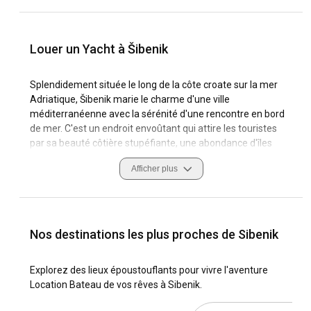
Louer un Yacht à Šibenik
Splendidement située le long de la côte croate sur la mer
Adriatique, Šibenik marie le charme d'une ville
méditerranéenne avec la sérénité d'une rencontre en bord
de mer. C'est un endroit envoûtant qui attire les touristes
par sa beauté côtière stupéfiante, une abondance d'îles
ensoleillées et un riche patrimoine culturel influencé par les
Afficher plus
Romains, les Vénitiens et les Hongrois. Louer un yacht à
Šibenik offre un accès exclusif à ces expériences
délicieuses et bien plus encore.
En tant que destination de navigation, Šibenik est
Nos destinations les plus proches de Sibenik
incomparable avec un labyrinthe de criques, de récifs et
plus de 240 îles entourant la ville. Ses conditions de
Explorez des lieux époustouflants pour vivre l'aventure
navigation agréables, complétées par des marinas
Location Bateau de vos rêves à Sibenik.
modernes et des installations de ravitaillement pour yachts,
offrent un environnement approprié pour une aventure