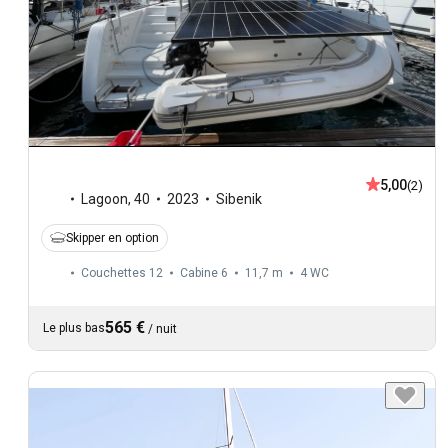
5,00
(2)
Lagoon
,
40
2023
Sibenik
Skipper en option
Couchettes 12
Cabine 6
11,7 m
4
WC
565 €
Le plus bas
/
nuit