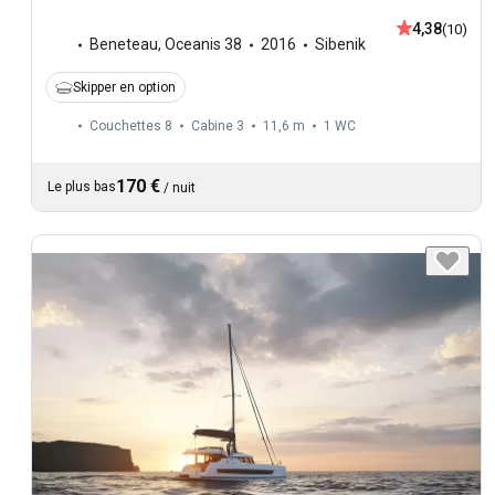
4,38
(10)
Beneteau
,
Oceanis 38
2016
Sibenik
Skipper en option
Couchettes 8
Cabine 3
11,6 m
1
WC
170 €
Le plus bas
/
nuit