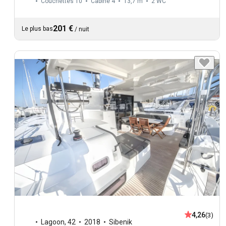
Couchettes 10
Cabine 4
13,7 m
2
WC
201 €
Le plus bas
/
nuit
4,26
(3)
Lagoon
,
42
2018
Sibenik