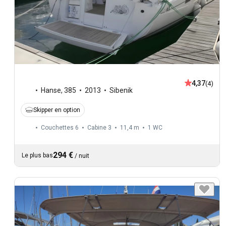
4,37
(4)
Hanse
,
385
2013
Sibenik
Skipper en option
Couchettes 6
Cabine 3
11,4 m
1
WC
294 €
Le plus bas
/
nuit