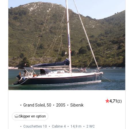
4,71
(2)
Grand Soleil
,
50
2005
Sibenik
Skipper en option
Couchettes 10
Cabine 4
14,9 m
2
WC