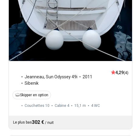
4,29
(4)
Jeanneau
,
Sun Odyssey 49i
2011
Sibenik
Skipper en option
Couchettes 10
Cabine 4
15,1 m
4
WC
302 €
Le plus bas
/
nuit