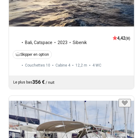
4,42
(8)
Bali
,
Catspace
2023
Sibenik
Skipper en option
Couchettes 10
Cabine 4
12,2 m
4
WC
356 €
Le plus bas
/
nuit