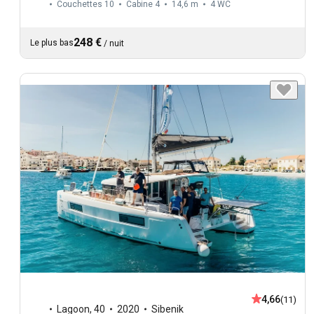
Couchettes 10
Cabine 4
14,6 m
4
WC
248 €
Le plus bas
/
nuit
4,66
(11)
Lagoon
,
40
2020
Sibenik