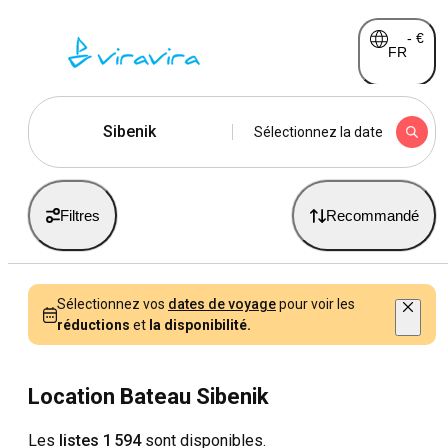
-
€
FR
Sibenik
Sélectionnez la date
Filtres
Recommandé
Sélectionnez vos
dates de voyage
pour voir les
réductions
et
la disponibilité.
Location Bateau Sibenik
Les
listes 1 594
sont disponibles.