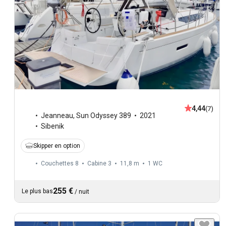
4,44
(7)
Jeanneau
,
Sun Odyssey 389
2021
Sibenik
Skipper en option
Couchettes 8
Cabine 3
11,8 m
1
WC
255 €
Le plus bas
/
nuit